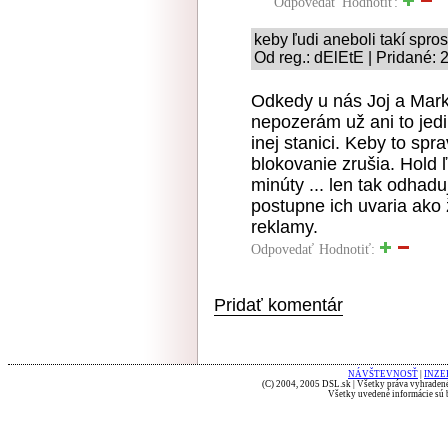
Odpovedať
Hodnotiť:
keby ľudi aneboli takí spros
Od reg.: dElEtE | Pridané: 
Odkedy u nás Joj a Markí
nepozerám už ani to jed
inej stanici. Keby to spra
blokovanie zrušia. Hold ľ
minúty ... len tak odhad
postupne ich uvaria ako
reklamy.
Odpovedať
Hodnotiť:
Pridať komentár
NÁVŠTEVNOSŤ
|
INZE
(C) 2004, 2005 DSL.sk | Všetky práva vyhradené
Všetky uvedené informácie sú b