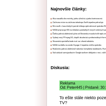
Najnovšie články:
Alza nasadila dve novinky, jednu užitočnú a jednu kontroverznú
Záchrana misie na záchranu teleskopu Swift úspešne pokračuje
Microsoft v čase drahých pamätí sľubuje optimalizovať spotrebu
NASA pripravuje ISS na inštaláciu posledných nových solárnych p
Ďalšia jadrová elektráreň južne od Slovenska musela kvôli teplu zn
Vydaný nový FFmpeg 9.0, zlepšil akceleráciu profesionálnych form
Slovenská sporiteľňa bude mať cez víkend odstávku
NASA na diaľku na sonde Voyager 2 úspešne znížila spotrebu
Maďarsko jadrovú elektráreň nakoniec kompletne neodstavilo, Ru
Súd zakázal samojazdiacim Google taxíkom dobíjanie v noci, rušili
Diskusia:
Reklama
Od: Peter445 | Pridané: 30
To ešte stále niekto poze
TV?