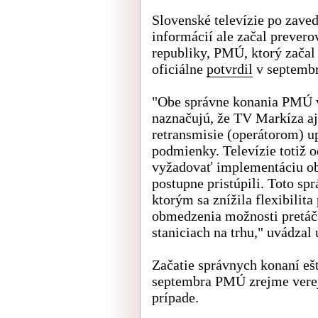
Slovenské televízie po zave
informácií ale začal prever
republiky, PMÚ, ktorý začal 
oficiálne
potvrdil
v septembr
"Obe správne konania PMÚ ve
naznačujú, že TV Markíza a
retransmisie (operátorom) 
podmienky. Televízie totiž o
vyžadovať implementáciu ob
postupne pristúpili. Toto sp
ktorým sa znížila flexibilita
obmedzenia možnosti pretáč
staniciach na trhu," uvádzal 
Začatie správnych konaní eš
septembra PMÚ zrejme verej
prípade.