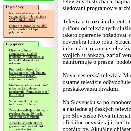
televíznych službách, najmä 
Top články
sledovaní programov v archí
Na Slovensku sa v tichosti
vypína ADSL v lokalitách s
VDSL, už 31. mája
Televízia to oznámila tento 
Orange sa doťahuje na UPC
pričom od televíznych služi
a O2, spustí 2.5 Gbps
pripojenie
takéto opatrenie požadovať 
novembra tohto roku. Stručn
Top správy
informácie o zmene televízi
Chrome sa bude
svojich stránkach
, zatiaľ ver
aktualizovať dvakrát
týždenne, v budúcnosti sa
bude aktualizovať bez
neinformuje o presnej podo
reštartov
Rumunsko odstrelmi a
blokádou mení tok Dunaja,
Nova, sesterská televízia M
aby udržalo jadrovú
elektráreň v chode
ostatné televízie odôvodňuj
Maďarsko jadrovú elektráreň
preskakovaniu divákmi.
nakoniec kompletne
neodstavilo, Rumunsko mení
tok Dunaja
Na Slovensku sa po mnohoro
Slovensko.sk má opäť
technické problémy
a následne aj českých televí
Železnice znižujú kvôli teplu
rýchlosť iba na 50 km/h,
pre Slovensko Nova Internat
spôsobuje to meškanie
oficiálne nevysielajú, keď te
V Poľsku spustili takmer
gigawatthodinové úložisko,
operátorov. Aktuálne ohlásen
z LiFePO4 článkov