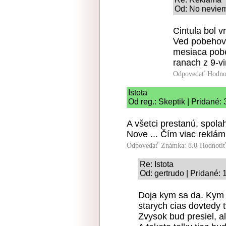
Od: No neviem
Cintula bol v
Ved pobehova
mesiaca pobe
ranach z 9-vi
Odpovedať
Hodno
Istota
Od reg.: Skeptik | Pridané:
A všetci prestanú, spola
Nove ... Čím viac reklám, 
Odpovedať
Známka: 8.0
Hodnoti
Re: Istota
Od: gertrudo | Pridané: 
Doja kym sa da. Kym v
starych cias dovtedy 
Zvysok bud presiel, 