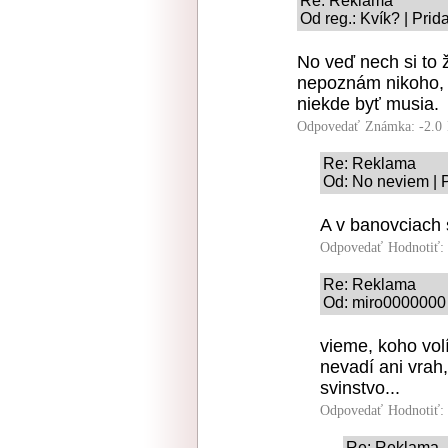
Re: Reklama
Od reg.: Kvík? | Pri
No veď nech si to ž
nepoznám nikoho, kt
niekde byť musia.
Odpovedať
Známka: -2.0
Re: Reklama
Od: No neviem | P
A v banovciach s
Odpovedať
Hodnotiť:
Re: Reklama
Od: miro0000000 
vieme, koho vol
nevadí ani vrah
svinstvo...
Odpovedať
Hodnotiť:
Re: Reklama