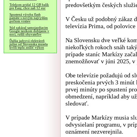
predovšetkým českých služi
Telekom pridal 12 GB balík
pre Easy, chce zaň 12 eur
Spustená výroba flash
V Česku už podobný zákaz d
pamäte s novým najvyšším
počtom vrstiev
televízia Prima, od polovice
Súd zakázal samojazdiacim
Google taxíkom dobíjanie v
noci, rušili obyvateľov
Na Slovensku dve veľké kome
Ďalšia jadrová elektráreň
južne od Slovenska musela
niekoľkých rokoch snáh taký
kvôli teplu znížiť výkon
prípade staníc Markízy začal
znemožňovať v júni 2025, v p
Obe televízie požadujú od s
preskočenia prvých 3 minút
prvej minúty po spustení pr
obmedzení, napríklad aby už
sledovať.
V prípade Markízy musia slu
odvysielaní programu, v príp
oznámení nezverejnila.