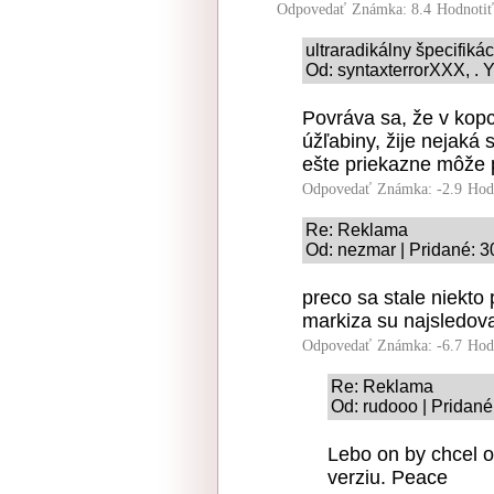
Odpovedať
Známka: 8.4
Hodnoti
ultraradikálny špecifiká
Od: syntaxterrorXXX, . Y
Povráva sa, že v kop
úžľabiny, žije nejaká 
ešte priekazne môže 
Odpovedať
Známka: -2.9
Hod
Re: Reklama
Od: nezmar | Pridané: 3
preco sa stale niekto 
markiza su najsledova
Odpovedať
Známka: -6.7
Hod
Re: Reklama
Od: rudooo | Pridané
Lebo on by chcel o
verziu. Peace