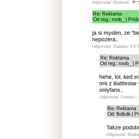
Odpovedať
Hodnotiť:
Re: Reklama
Od reg.: roob_ | Pri
ja si myslim, ze "b
nepozera..
Odpovedať
Známka: 8.8
Re: Reklama
Od reg.: roob_ | 
hehe, lol, ked sm
nr6 z Battlestar 
onlyfans..
Odpovedať
Známka: -
Re: Reklama
Od: fkdkdk | P
Takze podobn
Odpovedať
Hodno