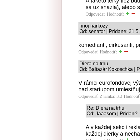
A taketo telky tiez b
sa uz snazia), alebo 
Odpovedať
Hodnotiť:
hnoj narkozy
Od: senator | Pridané: 31.5
komedianti, cirkusanti, p
Odpovedať
Hodnotiť:
Diera na trhu.
Od: Baltazár Kokoschka | P
V rámci eurofondovej výz
nad startupom umiestňuj
Odpovedať
Známka: 3.3
Hodnoti
Re: Diera na trhu.
Od: Jaaasom | Pridané:
A v každej sekcii rek
každej dierky a nech