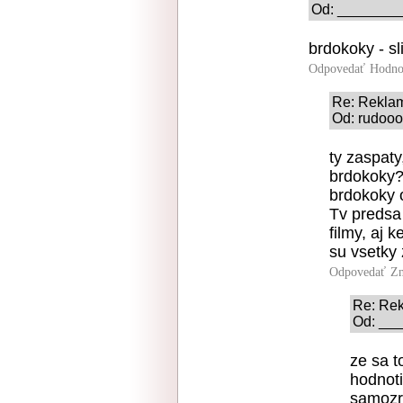
Od: _________
brdokoky - sl
Odpovedať
Hodno
Re: Rekla
Od: rudooo
ty zaspaty
brdokoky?
brdokoky o
Tv predsa 
filmy, aj 
su vsetky 
Odpovedať
Zn
Re: Re
Od: ___
ze sa t
hodnoti
samozre