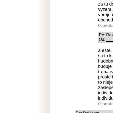
za tu 
vyzera 
verejno
obchod
Odpoveda
Re: Re
Od: ___
a este,
sa to k
hudobni
buduje 
treba i
proste 
to niej
zaslep
individ
individ
Odpoveda