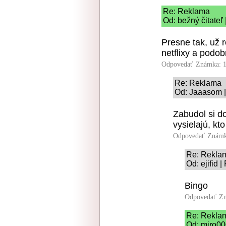
Re: Reklama
Od: bežný čitateľ
Presne tak, už 
netflixy a podob
Odpovedať
Známka: 1
Re: Reklama
Od: Jaaasom |
Zabudol si d
vysielajú, kt
Odpovedať
Známk
Re: Rekla
Od: ejifid 
Bingo
Odpovedať
Zn
Re: Rekla
Od: miro00