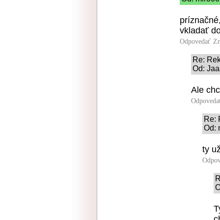
príznačné
vkladať d
Odpovedať
Zn
Re: Re
Od: Jaa
Ale chc
Odpoveda
Re:
Od: 
ty u
Odpov
R
O
T
c