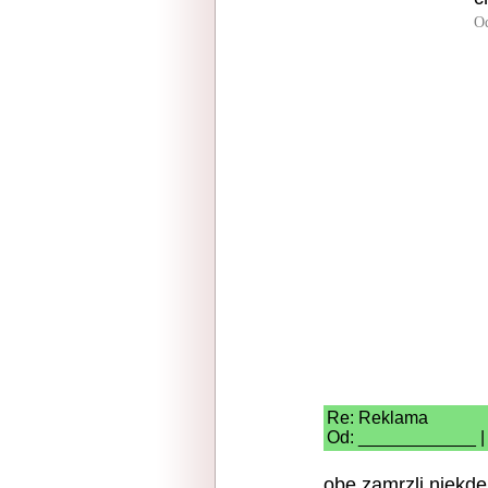
O
Re: Reklama
Od: ____________ | 
obe zamrzli niekde