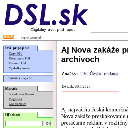
neprihlásený
Aj Nova zakáže p
DSL pripojenie
Ceny DSL
archívoch
Dostupnosť DSL
Fórum o DSL
Výsledky meraní
Značky:
TV
Česko
reklama
Satelitná mapa SR
DSL.sk, 30.5.2026
Merače
Speedmeter
Merania
Pingmeter
Googlemeter
Aj najväčšia česká komerčná
Hľadanie
Nova zakáže preskakovanie 
pretáčanie reklám v rozličn