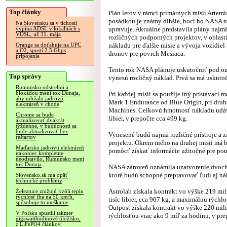
Top články
Plán letov v rámci primárnych misií Artemi
posádkou je známy dlhšie, hoci ho NASA n
Na Slovensku sa v tichosti
upravuje. Aktuálne predstavila plány najmä
vypína ADSL v lokalitách s
VDSL, už 31. mája
rozličných podporných projektov, v oblast
nákladu pre ďalšie misie a vývoja vozidiel a
Orange sa doťahuje na UPC
a O2, spustí 2.5 Gbps
dronov pre povrch Mesiaca.
pripojenie
Tento rok NASA plánuje uskutočniť pod ozn
Top správy
vynesú rozličný náklad. Prvá sa má uskutoč
Rumunsko odstrelmi a
blokádou mení tok Dunaja,
Pri každej misii sa použije iný pristávací
aby udržalo jadrovú
Mark 1 Endurance od Blue Origin, pri druhej
elektráreň v chode
Machines. Celkovú hmotnosť nákladu udáva 
Chrome sa bude
libier, v prepočte cca 499 kg.
aktualizovať dvakrát
týždenne, v budúcnosti sa
bude aktualizovať bez
Vynesené budú najmä rozličné prístroje a z
reštartov
projektu. Okrem iného na druhej misii má 
Maďarsko jadrovú elektráreň
pomôcť získať informácie užitočné pre pou
nakoniec kompletne
neodstavilo, Rumunsko mení
tok Dunaja
NASA zároveň oznámila uzatvorenie dvoch 
ktoré budú schopné prepravovať ľudí aj ná
Slovensko.sk má opäť
technické problémy
Astrolab získala kontrakt vo výške 219 mi
Železnice znižujú kvôli teplu
rýchlosť iba na 50 km/h,
tisíc libier, cca 907 kg, a maximálnu rýchl
spôsobuje to meškanie
Outpost získala kontrakt vo výške 220 mil
V Poľsku spustili takmer
rýchlosťou viac ako 9 míľ za hodinu, v pre
gigawatthodinové úložisko,
z LiFePO4 článkov