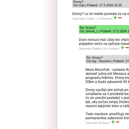
Drony?
Od: tmp | Pridané: 27.5.2026 10:25
Drony? uz im niekto povedal ze na m
Odpovedať
Známka: -4.3
Hodnotiť:
Re: Drony?
Od: pherel_1 | Pridané: 27.5.2026 
Dron nemusí mať vždy len vrtuľ
prípadne niečo na spôsob manév
Odpovedať
Známka: 10.0
Hodnotiť:
Re: Drony?
Od reg.: Houston | Pridané: 2
Misia MoonFall - vyslanie f
skúmať južný pól Mesiaca a
programu Artemis. Drony b
50km a budú vybavené 40 
Drony využijú pre pohyb po
vznášania sa v prostredí b
čo im umožní preletieť v je
tak, aby počas svojej životn
viacero takýchto letov a ce
Tieto manévre umožňujú dr
permanentne zatienené krát
Odpovedať
Hodnotiť: