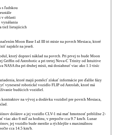
s s ľudskou
eustále
 v oblasti
i vynášania
 tiež lietajúcich
ačením Moon Base I až III tri misie na povrch Mesiaca, ktoré
niť najskôr na jeseň.
 modul, ktorý dopraví náklad na povrch. Pri prvej to bude Moon
 Griffin od Astrobotic a pri tretej Nova-C Trinity od Intuitive
NASA iba pri druhej misii, má dosiahnuť viac ako 1.1-tisíc
ariadenia, ktoré majú pomôcť získať informácie pre ďalšie fázy
byť vynesené robotické vozidlo FLIP od Astrolab, ktoré má
žívanie budúcich vozidiel.
kontraktov na vývoj a dodávku vozidiel pre povrch Mesiaca,
klad.
liónov dolárov a jej vozidlo CLV-1 má mať hmotnosť približne 2-
osť viac ako 6 míľ za hodinu, v prepočte cca 9.7 km/h. Lunar
iónov, jej vozidlo bude menšie a rýchlejšie s maximálnou
počte cca 14.5 km/h.