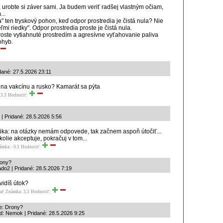
 a urobte si záver sami. Ja budem veriť radšej vlastným očiam,
...
a" ten tryskový pohon, keď odpor prostredia je čistá nula? Nie
eľmi riedky". Odpor prostredia proste je čistá nula.
roste vytiahnuté prostredím a agresívne vyťahovanie paliva
ohyb.
dané: 27.5.2026 23:11
na vakcínu a rusko? Kamarát sa pýta
3.3
Hodnotiť:
| Pridané: 28.5.2026 5:56
tika: na otázky nemám odpovede, tak začnem aspoň útočiť...
kolie akceptuje, pokračuj v tom...
ámka: -3.3
Hodnotiť:
rony?
do2 | Pridané: 28.5.2026 7:19
vidíš útok?
ať
Známka: 3.3
Hodnotiť:
e: Drony?
d: Nemok | Pridané: 28.5.2026 9:25