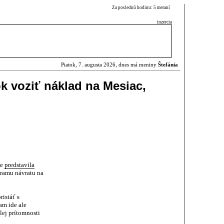
Za poslednú hodinu: 5 meraní
inzercia
Piatok, 7. augusta 2026, dnes má meniny
Štefánia
k voziť náklad na Mesiac,
ne
predstavila
gramu návratu na
istáť s
am ide ale
lej prítomnosti