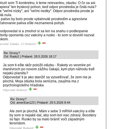
lozil som Ti konkretnu, k teme relevantnu, otazku: O čo sa asi
apiera" ten tryskový pohon, keď odpor prostredia je čistá nula?
e "veľmi nízky", ani "veľmi riedky". Odpor prostredia proste je
stá nula.
 palivo by bolo proste vytiahnuté prostredím a agresívne
ťahovanie paliva ešte neznamená pohyb.
odpovedal si a zmohol si sa len na snahu o podkopanie
tority oponenta cez vakciny a rusko - to som si dovolil nazvat
okom.
povedať
Známka: -3.3
Hodnotiť:
Re: Drony?
Od: Rado2 | Pridané: 28.5.2026 18:17
Ja som ti ešte skôr položil otázku - Rakety vo vesmíre pri
manévroch po novom zážihu čakajú, kym plyn náhodu trafí
nejakú planétu?
Odpovedať ti je ako stanžiť sa vysvetľovať, že zem nie je
plochá. Moja otázka bola seriózna, zaujíma ma z
psychologického hľadiska
Odpovedať
Hodnotiť:
Re: Drony?
Od: američan123 | Pridané: 29.5.2026 8:44
Ale zem je plochá. Mám v sebe 3 mRNA vakcíny a ešte
by som si nejaké dal, aby som bol viac zdravý. Boostery
sú fajn. Rusko by sa malo brániť voči západným
teroristom.
Odpovedať
Hodnotiť: