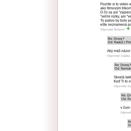
Pozrite si to video
ako filmovým trikom
O čo sa asi "zapier
"veľmi nízky, ani "v
To palivo by bolo p
ešte neznamená p
Odpovedať
Hodnotiť:
Re: Drony?
Od: Rado2 | Pri
Aký máš názor 
Odpovedať
Známka: 
Re: Drony?
Od: Nemok 
Skvelá tak
Keď Ti to o
Odpovedať
Zn
Re: D
Od: Ra
v čom 
Odpoved
R
O