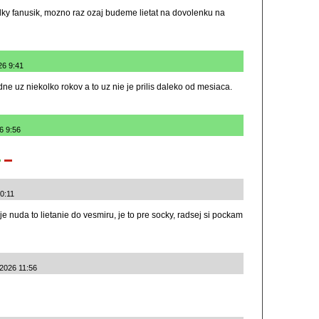
lky fanusik, mozno raz ozaj budeme lietat na dovolenku na
26 9:41
ne uz niekolko rokov a to uz nie je prilis daleko od mesiaca.
6 9:56
10:11
je nuda to lietanie do vesmiru, je to pre socky, radsej si pockam
.2026 11:56