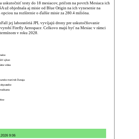
a uskutočniť testy do 18 mesiacov, pričom na povrch Mesiaca ich
 už objednala aj misie od Blue Origin na ich vynesenie na
 opciou na rozšírenie o ďalšie misie za 280.4 milióna.
Fall jej laboratóriá JPL vyvíjajú drony pre uskutočňovanie
 vyrobí Firefly Aerospace. Celkovo majú byť na Mesiac v rámci
 termínom v roku 2028.
anelov
ížiť výkon
átov videa
munsko mení tok Dunaja
 obyvateľov
o meškanie
ánkov
.2026 9:06