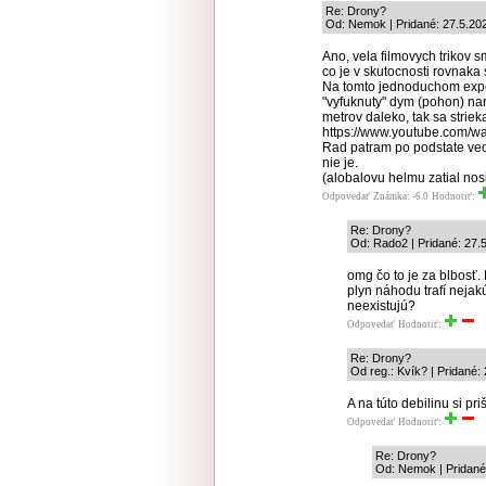
Re: Drony?
Od: Nemok | Pridané: 27.5.20
Ano, vela filmovych trikov s
co je v skutocnosti rovnaka 
Na tomto jednoduchom exper
"vyfuknuty" dym (pohon) nar
metrov daleko, tak sa strie
https://www.youtube.com/
Rad patram po podstate vec
nie je.
(alobalovu helmu zatial nos
Odpovedať
Známka: -6.0
Hodnotiť:
Re: Drony?
Od: Rado2 | Pridané: 27.
omg čo to je za blbosť
plyn náhodu trafí nejak
neexistujú?
Odpovedať
Hodnotiť:
Re: Drony?
Od reg.: Kvík? | Pridané:
A na túto debilinu si p
Odpovedať
Hodnotiť:
Re: Drony?
Od: Nemok | Pridané