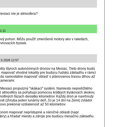
esiaci nie je atmosfera?
11:11
ový pohon. Môžu použiť zmenšené motory ako v raketách,
rovacích trysiek.
7.5.2026 12:57
lotily štyroch autonómnych dronov na Mesiac. Tieto drony budú
 mapovať vhodné lokality pre budúcu ľudskú základňu v rámci
udú samostatne mapovať oblasť s plánovanou trasou dlhou až
kamerami.
 Mesiaci propulzný "skákací" systém. Namiesto nepretržitého
ez atmosféry sa pohybujú pomocou krátkych tryskových skokov,
dnotlivých fázach desiatky kilometrov. Každý dron je navrhnutý
osti (zhruba jeden lunárny deň, čo je 14 dní na Zemi) zvládol
lkovo prekonal vzdialenosť až 50 kilometrov.
onom mapovať neprístupné a náročné oblasti (napr.
ery) a hľadať miesto a zdroje pre budúcu mesačnú základňu.