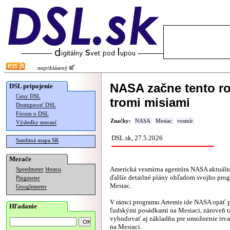
neprihlásený
NASA začne tento ro
DSL pripojenie
Ceny DSL
tromi misiami
Dostupnosť DSL
Fórum o DSL
Značky:
NASA
Mesiac
vesmír
Výsledky meraní
DSL.sk, 27.5.2026
Satelitná mapa SR
Merače
Americká vesmírna agentúra NASA aktuál
Speedmeter
Merania
ďalšie detailné plány ohľadom svojho pro
Pingmeter
Mesiac.
Googlemeter
V rámci programu Artemis ide NASA opäť pr
Hľadanie
ľudskými posádkami na Mesiaci, zároveň t
vybudovať aj základňu pre umožnenie trva
na Mesiaci.