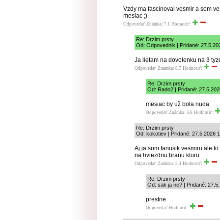
Vzdy ma fascinoval vesmir a som ve
mesiac ;)
Odpovedať
Známka: 7.1
Hodnotiť:
Re: Drzim prsty
Od: Odpovednik | Pridané: 27.5.20
Ja lietam na dovolenku na 3 tyzd
Odpovedať
Známka: 8.7
Hodnotiť:
Re: Drzim prsty
Od: Rado2 | Pridané: 27.5.202
mesiac by už bola nuda
Odpovedať
Známka: 5.6
Hodnotiť:
Re: Drzim prsty
Od: kokotiev | Pridané: 27.5.2026 
Aj ja som fanusik vesmiru ale to 
na hviezdnu branu ktoru
Odpovedať
Známka: 3.3
Hodnotiť:
Re: Drzim prsty
Od: sak ja ne? | Pridané: 27.5
prestne
Odpovedať
Hodnotiť: