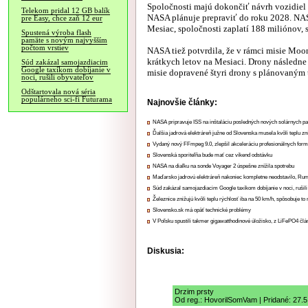
Spoločnosti majú dokončiť návrh vozidiel 
Telekom pridal 12 GB balík
NASA plánuje prepraviť do roku 2028. NASA
pre Easy, chce zaň 12 eur
Mesiac, spoločnosti zaplatí 188 miliónov, s
Spustená výroba flash
pamäte s novým najvyšším
počtom vrstiev
NASA tiež potvrdila, že v rámci misie Moon
krátkych letov na Mesiaci. Drony následne
Súd zakázal samojazdiacim
Google taxíkom dobíjanie v
misie dopravené štyri drony s plánovaným
noci, rušili obyvateľov
Odštartovala nová séria
populárneho sci-fi Futurama
Najnovšie články:
NASA pripravuje ISS na inštaláciu posledných nových solárnych p
Ďalšia jadrová elektráreň južne od Slovenska musela kvôli teplu zn
Vydaný nový FFmpeg 9.0, zlepšil akceleráciu profesionálnych form
Slovenská sporiteľňa bude mať cez víkend odstávku
NASA na diaľku na sonde Voyager 2 úspešne znížila spotrebu
Maďarsko jadrovú elektráreň nakoniec kompletne neodstavilo, Ru
Súd zakázal samojazdiacim Google taxíkom dobíjanie v noci, rušili
Železnice znižujú kvôli teplu rýchlosť iba na 50 km/h, spôsobuje t
Slovensko.sk má opäť technické problémy
V Poľsku spustili takmer gigawatthodinové úložisko, z LiFePO4 čl
Diskusia:
Drzim prsty
Od reg.: HovorilSomVam | Pridané: 27.5