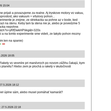
26 15:04
me prijali a povazujeme za realne. Aj tryskove motory vo vakuu,
sprostost, ako vakuum + vrtulovy pohon...
imente je zrejme, ze striekacka sa pohne az v bode, ked
azi na stenu. Keby tam ta stena nie je, alebo je povedzme 5
kacka nepohne.
watch?v=yRfDwkHPVeg&t=320s
i a na tomto experimente sme videli, ze takyto pohon mozny
im len na spanie)
5.2026 18:05
. Rakety vo vesmíre pri manévroch po novom zážihu čakajú, kym
ú planétu? Alebo zem je plochá a rakety v skutočnosti
 27.5.2026 18:12
rišiel úplne sám, alebo musel pomáhať kamarát?
: 27.5.2026 22:18