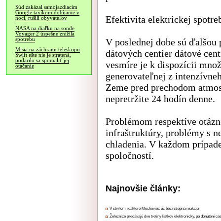
Súd zakázal samojazdiacim
Google taxíkom dobíjanie v
Efektivita elektrickej spot
noci, rušili obyvateľov
NASA na diaľku na sonde
Voyager 2 úspešne znížila
spotrebu
V poslednej dobe sú ďalšou
Misia na záchranu teleskopu
dátových centier dátové cen
Swift ešte nie je stratená,
podarilo sa spomaliť jej
vesmíre je k dispozícii množ
otáčanie
generovateľnej z intenzívneh
Zeme pred prechodom atmosfé
nepretržite 24 hodín denne.
Problémom respektíve otázn
infraštruktúry, problémy s n
chladenia. V každom prípade 
spoločností.
Najnovšie články:
V štvrtom reaktore Mochoviec už beží štiepna reakcia
Železnice predávajú dve tretiny lístkov elektronicky, po donútení ce