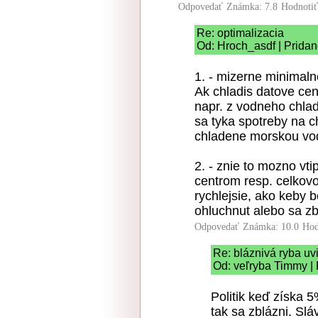
Odpovedať
Známka: 7.8
Hodnoti
Re: optimalizacia
Od: Hroch_asdf | Pridan
1. - mizerne minimalne
Ak chladis datove ce
napr. z vodneho chlad
sa tyka spotreby na c
chladene morskou vo
2. - znie to mozno vt
centrom resp. celkovo
rychlejsie, ako keby 
ohluchnut alebo sa zb
Odpovedať
Známka: 10.0
Hod
Re: bláznivá ryba uvi
Od: veľryba Timmy | 
Politik keď získa 
tak sa zblázni. Sl