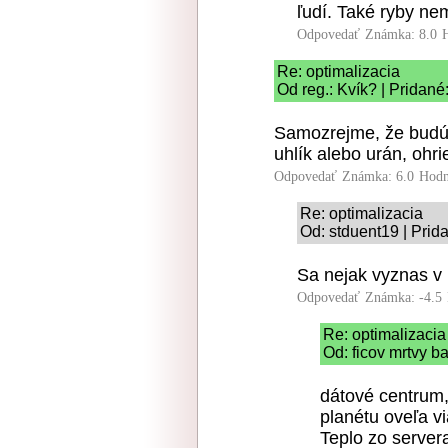
ľudí. Také ryby nem
Odpovedať
Známka: 8.0
Re: optimalizacia
Od reg.: Kvík? | Pridané
Samozrejme, že budú 
uhlík alebo urán, ohr
Odpovedať
Známka: 6.0
Hodn
Re: optimalizacia
Od: stduent19 | Prid
Sa nejak vyznas v
Odpovedať
Známka: -4.5
Re: optimalizacia
Od: ficov mrtvy b
dátové centrum,
planétu oveľa vi
Teplo zo server