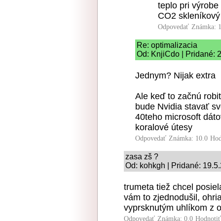
teplo pri výrobe
CO2 skleníkový
Odpovedať
Známka: 1
Re: optimalizacia
Od: KnjiCdo | Pridané: 
Jednym? Nijak extra
Ale keď to začnú robiť
bude Nvidia stavať s
40teho microsoft dáto
koralové útesy
Odpovedať
Známka: 10.0
Hod
zasa zš ?
Od: kohkgh | Pridané: 19.5
trumeta tiež chcel posie
vám to zjednodušil, ohri
vyprsknutým uhlíkom z 
Odpovedať
Známka: 0.0
Hodnoti