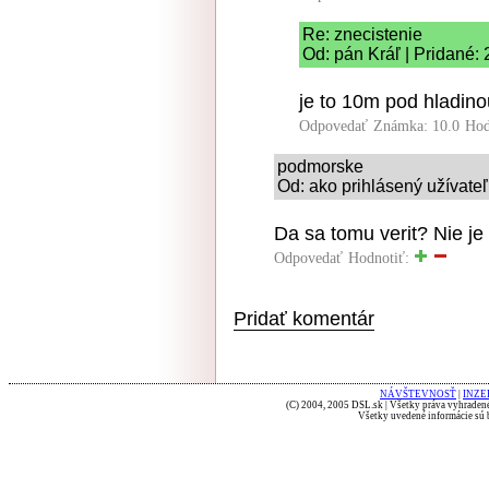
Re: znecistenie
Od: pán Kráľ | Pridané:
je to 10m pod hladin
Odpovedať
Známka: 10.0
Hod
podmorske
Od: ako prihlásený užívateľ
Da sa tomu verit? Nie je
Odpovedať
Hodnotiť:
Pridať komentár
NÁVŠTEVNOSŤ
|
INZE
(C) 2004, 2005 DSL.sk | Všetky práva vyhradené
Všetky uvedené informácie sú b