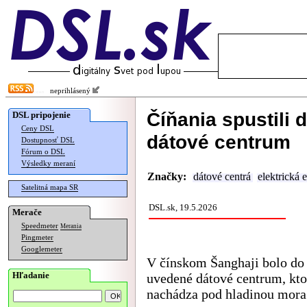
neprihlásený
Číňania spustili
DSL pripojenie
Ceny DSL
dátové centrum
Dostupnosť DSL
Fórum o DSL
Výsledky meraní
Značky:
dátové centrá
elektrická 
Satelitná mapa SR
DSL.sk, 19.5.2026
Merače
Speedmeter
Merania
Pingmeter
Googlemeter
V čínskom Šanghaji bolo do
Hľadanie
uvedené dátové centrum, kto
nachádza pod hladinou mora