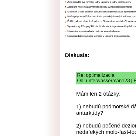
Alza nasadila dve novinky, jednu užitočnú a jednu kontroverznú
Záchrana misie na záchranu teleskopu Swift úspešne pokračuje
Microsoft v čase drahých pamätí sľubuje optimalizovať spotrebu
NASA pripravuje ISS na inštaláciu posledných nových solárnych p
Ďalšia jadrová elektráreň južne od Slovenska musela kvôli teplu zn
Vydaný nový FFmpeg 9.0, zlepšil akceleráciu profesionálnych form
Slovenská sporiteľňa bude mať cez víkend odstávku
NASA na diaľku na sonde Voyager 2 úspešne znížila spotrebu
Diskusia:
Re: optimalizacia
Od: unterwasserman123 | P
Mám len 2 otázky:
1) nebudú podmorské dát
antarktídy?
2) nebudú pečené dezior
nedaľekých molo-fast-f