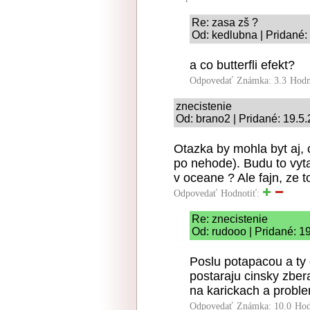
Re: zasa zš ?
Od: kedlubna | Pridané:
a co butterfli efekt?
Odpovedať
Známka: 3.3
Hodn
znecistenie
Od: brano2 | Pridané: 19.5
Otazka by mohla byt aj, 
po nehode). Budu to vyta
v oceane ? Ale fajn, ze t
Odpovedať
Hodnotiť:
Re: znecistenie
Od: rudooo | Pridané: 1
Poslu potapacou a ty 
postaraju cinsky zber
na karickach a proble
Odpovedať
Známka: 10.0
Hod