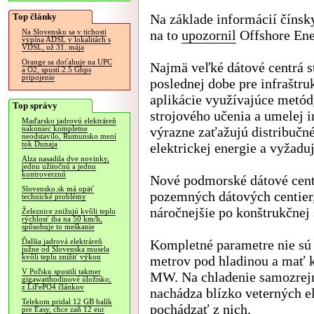
Top články
Na základe informácií čínsk
na to
upozornil
Offshore Ene
Na Slovensku sa v tichosti
vypína ADSL v lokalitách s
VDSL, už 31. mája
Orange sa doťahuje na UPC
Najmä veľké dátové centrá s
a O2, spustí 2.5 Gbps
pripojenie
poslednej dobe pre infraštru
aplikácie využívajúce metó
Top správy
strojového učenia a umelej i
Maďarsko jadrovú elektráreň
výrazne zaťažujú distribučné
nakoniec kompletne
neodstavilo, Rumunsko mení
tok Dunaja
elektrickej energie a vyžadu
Alza nasadila dve novinky,
jednu užitočnú a jednu
kontroverznú
Nové podmorské dátové cent
Slovensko.sk má opäť
pozemných dátových centier
technické problémy
náročnejšie po konštrukčnej 
Železnice znižujú kvôli teplu
rýchlosť iba na 50 km/h,
spôsobuje to meškanie
Kompletné parametre nie sú 
Ďalšia jadrová elektráreň
južne od Slovenska musela
kvôli teplu znížiť výkon
metrov pod hladinou a mať k
V Poľsku spustili takmer
MW. Na chladenie samozrej
gigawatthodinové úložisko,
z LiFePO4 článkov
nachádza blízko veterných e
Telekom pridal 12 GB balík
pochádzať z nich.
pre Easy, chce zaň 12 eur