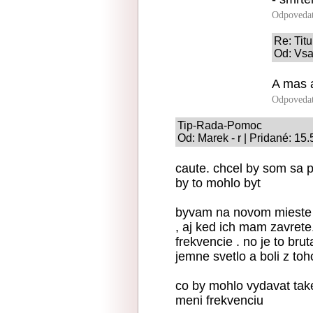
Odpoveda
Re: Tit
Od: Vsa
A mas a
Odpoveda
Tip-Rada-Pomoc
Od: Marek - r | Pridané: 15
caute. chcel by som sa p
by to mohlo byt
byvam na novom mieste a 
, aj ked ich mam zavrete
frekvencie . no je to brut
jemne svetlo a boli z toh
co by mohlo vydavat take
meni frekvenciu