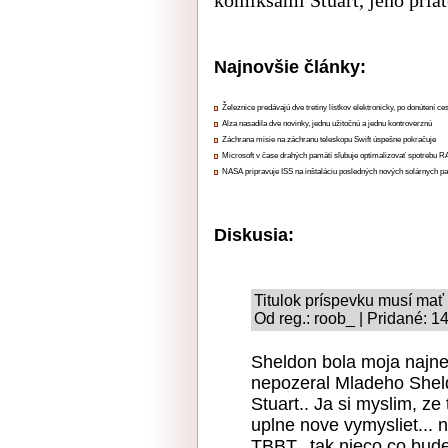
Najnovšie články:
Železnice predávajú dve tretiny lístkov elektronicky, po donútení ce
Alza nasadila dve novinky, jednu užitočnú a jednu kontroverznú
Záchrana misie na záchranu teleskopu Swift úspešne pokračuje
Microsoft v čase drahých pamätí sľubuje optimalizovať spotrebu
NASA pripravuje ISS na inštaláciu posledných nových solárnych p
Diskusia:
Titulok príspevku musí mať
Od reg.: roob_ | Pridané: 1
Sheldon bola moja najne
nepozeral Mladeho Sheld
Stuart.. Ja si myslim, ze
uplne nove vymysliet... n
TBBT.. tak nieco co bude