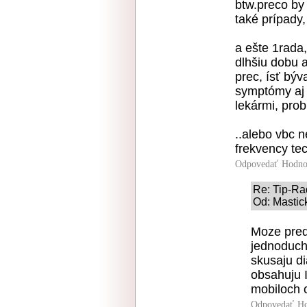
btw.preco by 
také prípady
a ešte 1rada
dlhšiu dobu 
prec, ísť býva
symptómy aj 
lekármi, prob
..alebo vbc n
frekvency tec
Odpovedať
Hodno
Re: Tip-R
Od: Mastic
Moze preds
jednoduch
skusaju di
obsahuju I
mobiloch c
Odpovedať
Ho