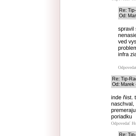
Re: Ti
Od: Mar
spravil
nenasie
ved vys
problem
infra z
Odpoveda
Re: Tip-R
Od: Marek -
inde ňist. 
naschval, 
premeraju,
poriadku
Odpovedať
Ho
Re: Ti