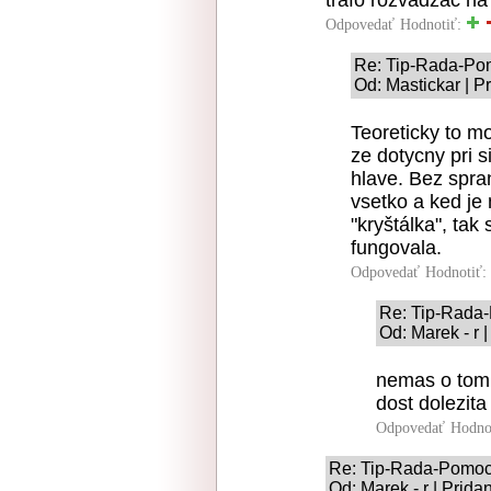
Odpovedať
Hodnotiť:
Re: Tip-Rada-Po
Od: Mastickar | P
Teoreticky to mo
ze dotycny pri s
hlave. Bez spr
vsetko a ked je
"kryštálka", ta
fungovala.
Odpovedať
Hodnotiť:
Re: Tip-Rada
Od: Marek - r 
nemas o tom 
dost dolezita
Odpovedať
Hodno
Re: Tip-Rada-Pomo
Od: Marek - r | Prid