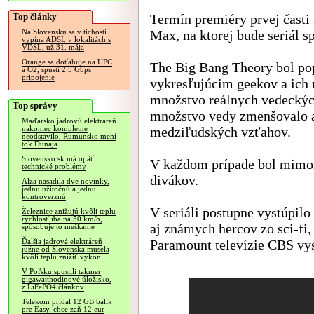
Top články
Termín premiéry prvej časti
Max, na ktorej bude seriál s
Na Slovensku sa v tichosti
vypína ADSL v lokalitách s
VDSL, už 31. mája
Orange sa doťahuje na UPC
The Big Bang Theory bol po
a O2, spustí 2.5 Gbps
pripojenie
vykresľujúcim geekov a ich 
množstvo reálnych vedeckých
Top správy
množstvo vedy zmenšovalo a 
Maďarsko jadrovú elektráreň
medziľudských vzťahov.
nakoniec kompletne
neodstavilo, Rumunsko mení
tok Dunaja
Slovensko.sk má opäť
V každom prípade bol mimor
technické problémy
divákov.
Alza nasadila dve novinky,
jednu užitočnú a jednu
kontroverznú
V seriáli postupne vystúpilo
Železnice znižujú kvôli teplu
rýchlosť iba na 50 km/h,
aj známych hercov zo sci-fi,
spôsobuje to meškanie
Paramount televízie CBS vysi
Ďalšia jadrová elektráreň
južne od Slovenska musela
kvôli teplu znížiť výkon
V Poľsku spustili takmer
gigawatthodinové úložisko,
z LiFePO4 článkov
Telekom pridal 12 GB balík
pre Easy, chce zaň 12 eur