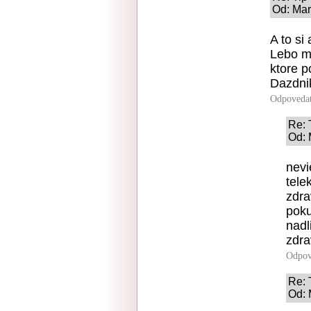
Od: Mar
A to si
Lebo m
ktore p
Dazdnik
Odpoveda
Re:
Od: 
nevi
tele
zdra
poku
nadl
zdr
Odpov
Re:
Od: 