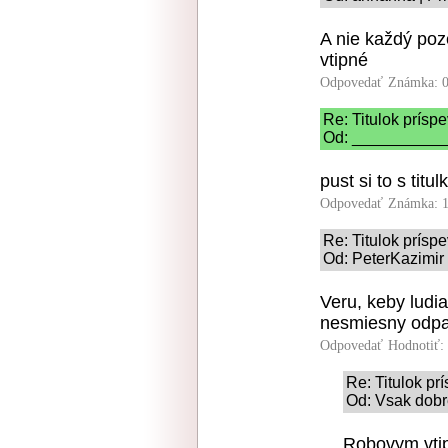
A nie každý poz
vtipné
Odpovedať
Známka: 0
Re: Titulok prísp
Od: ____________
pust si to s tit
Odpovedať
Známka: 1
Re: Titulok prísp
Od: PeterKazimir 
Veru, keby ludi
nesmiesny odpa
Odpovedať
Hodnotiť:
Re: Titulok p
Od: Vsak dobr
Robovym vti