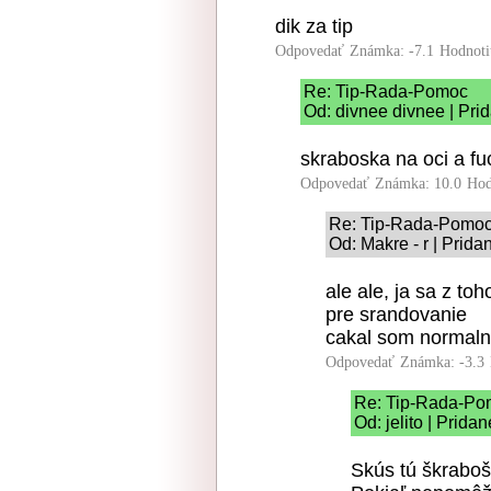
dik za tip
Odpovedať
Známka: -7.1
Hodnoti
Re: Tip-Rada-Pomoc
Od: divnee divnee | Pri
skraboska na oci a fu
Odpovedať
Známka: 10.0
Hod
Re: Tip-Rada-Pomo
Od: Makre - r | Prida
ale ale, ja sa z toh
pre srandovanie
cakal som normal
Odpovedať
Známka: -3.3
Re: Tip-Rada-Po
Od: jelito | Prida
Skús tú škraboš