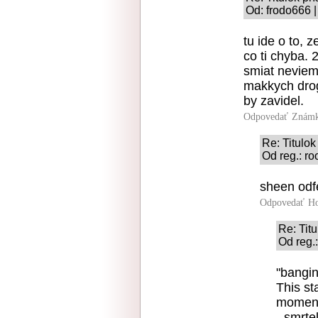
Od: frodo666 |
tu ide o to, 
co ti chyba. 
smiat neviem
makkych drog
by zavidel.
Odpovedať
Známk
Re: Titulo
Od reg.: ro
sheen odfe
Odpovedať
Ho
Re: Tit
Od reg.
"bangin
This s
moments
- smrte