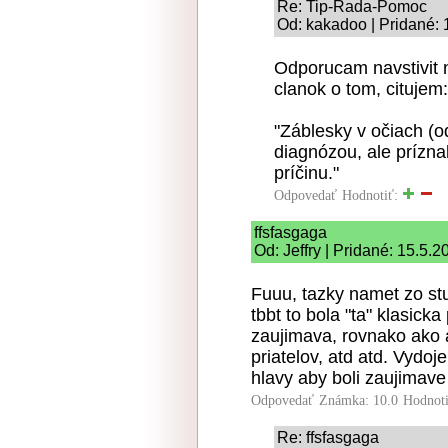
Re: Tip-Rada-Pomoc
Od: kakadoo | Pridané: 
Odporucam navstivit 
clanok o tom, citujem:
"Záblesky v očiach (o
diagnózou, ale prízn
príčinu."
Odpovedať
Hodnotiť:
ffsfasgaga
Od: Jeffry | Pridané: 15.5.2
Fuuu, tazky namet zo stua
tbbt to bola "ta" klasick
zaujimava, rovnako ako a
priatelov, atd atd. Vydo
hlavy aby boli zaujimave
Odpovedať
Známka: 10.0
Hodnot
Re: ffsfasgaga