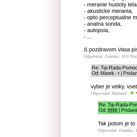
- meranie hustoty tela
- akusticke merania,
- opto perceptualne m
- analna sonda,
- autopsia,
- ...
S pozdravom Vasa pi
Odpovedať
Známka: 10.0
Hod
Re: Tip-Rada-Pomo
Od: Marek - r | Prida
vyber je velky, vset
Odpovedať
Hodnotiť:
Re: Tip-Rada-Po
Od: fjfjfjfj | Prid
Tak potom je to
Odpovedať
Známka: 1