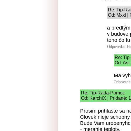
Re: Tip-R
Od: Mxxl |
a predtým
v budove 
toho čo tu
Odpovedať
Ho
Re: Ti
Od: Asi 
Ma vyhl
Odpoveda
Re: Tip-Rada-Pomoc
Od: KarchiX | Pridané: 
Prosim prihlaste sa n
Clovek nieje schopny z
Bude Vam urobenyhc l
- meranie teploty,