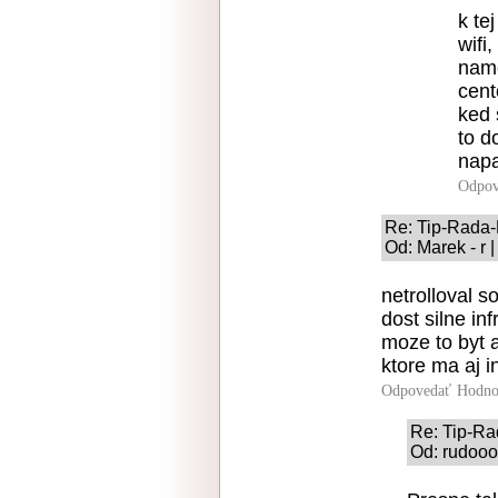
k te
wifi
namo
cent
ked 
to d
napa
Odpov
Re: Tip-Rada
Od: Marek - r 
netrolloval s
dost silne in
moze to byt a
ktore ma aj i
Odpovedať
Hodno
Re: Tip-R
Od: rudooo