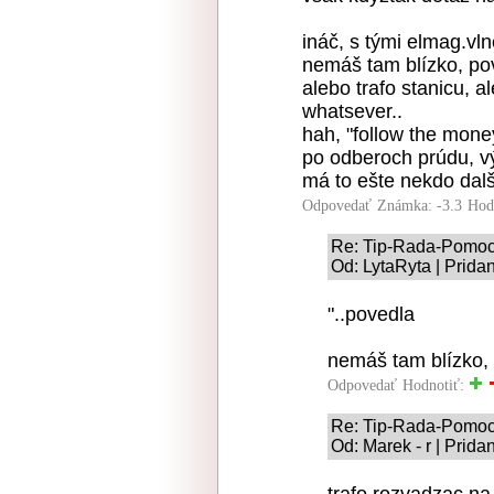
ináč, s tými elmag.vl
nemáš tam blízko, po
alebo trafo stanicu, a
whatsever..
hah, "follow the money,
po odberoch prúdu, v
má to ešte nekdo další
Odpovedať
Známka: -3.3
Hod
Re: Tip-Rada-Pomo
Od: LytaRyta | Prida
"..povedla
nemáš tam blízko,
Odpovedať
Hodnotiť:
Re: Tip-Rada-Pomo
Od: Marek - r | Prid
trafo rozvadzac na