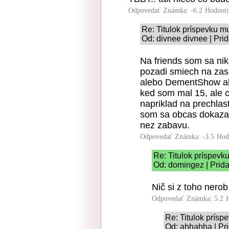
Odpovedať
Známka: -6.2
Hodnoti
Re: Titulok príspevku m
Od: divnee divnee | Pri
Na friends som sa nik
pozadi smiech na zasm
alebo DementShow al
ked som mal 15, ale 
napriklad na prechla
som sa obcas dokazal 
nez zabavu.
Odpovedať
Známka: -3.5
Hod
Re: Titulok príspevk
Od: domingez | Prida
Nič si z toho nero
Odpovedať
Známka: 5.2
Re: Titulok prísp
Od: ahhahha | Pr