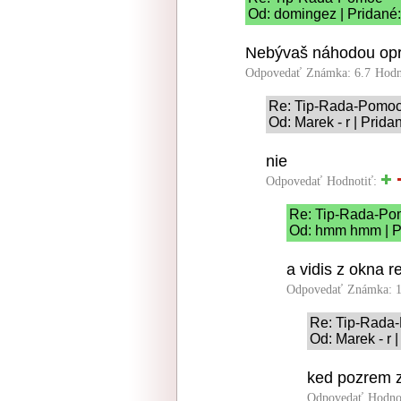
Od: domingez | Pridané:
Nebývaš náhodou opro
Odpovedať
Známka: 6.7
Hodn
Re: Tip-Rada-Pomo
Od: Marek - r | Prida
nie
Odpovedať
Hodnotiť:
Re: Tip-Rada-Po
Od: hmm hmm | Pr
a vidis z okna r
Odpovedať
Známka: 1
Re: Tip-Rada
Od: Marek - r 
ked pozrem z
Odpovedať
Hodno