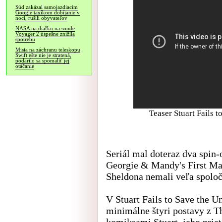
Súd zakázal samojazdiacim
Google taxíkom dobíjanie v
noci, rušili obyvateľov
NASA na diaľku na sonde
Voyager 2 úspešne znížila
spotrebu
Misia na záchranu teleskopu
Swift ešte nie je stratená,
podarilo sa spomaliť jej
otáčanie
Teaser Stuart Fails 
Seriál mal doteraz dva spin-
Georgie & Mandy's First Ma
Sheldona nemali veľa spolo
V Stuart Fails to Save the 
minimálne štyri postavy z T
komiksami Stuart, jeho priat