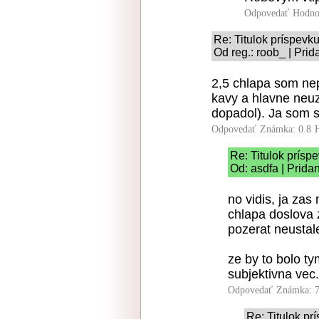
Odpovedať
Hodno
Re: Titulok príspevk
Od reg.: roob_ | Pri
2,5 chlapa som nep
kavy a hlavne neu
dopadol). Ja som s
Odpovedať
Známka: 0.8
Re: Titulok prísp
Od: asdfa | Prida
no vidis, ja zas
chlapa doslova
pozerat neustal
ze by to bolo t
subjektivna vec.
Odpovedať
Známka: 7
Re: Titulok p