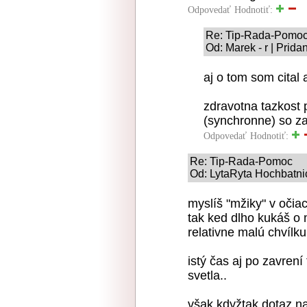
Odpovedať
Hodnotiť:
Re: Tip-Rada-Pomo
Od: Marek - r | Prid
aj o tom som cital 
zdravotna tazkost
(synchronne) so z
Odpovedať
Hodnotiť:
Re: Tip-Rada-Pomoc
Od: LytaRyta Hochbatnic
myslíš "mžiky" v očia
tak ked dlho kukáš o m
relativne malú chvílku
istý čas aj po zavrení t
svetla..
však kdyžtak dotaz na