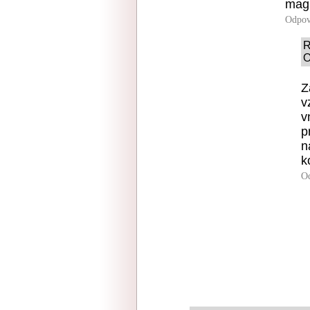
magn
Odpov
R
O
Z
v
v
p
n
k
O