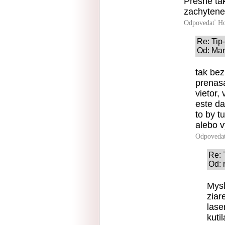
Presne tak
zachytene
Odpovedať
Ho
Re: Ti
Od: Mar
tak be
prenasa
vietor,
este da
to by 
alebo 
Odpoveda
Re:
Od: 
Mysl
ziar
lase
kuti