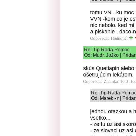
tomu VN - ku moc n
VVN -kom co je es
nic nebolo. ked mi
a piskanie , daco-n
Odpovedať
Hodnotiť:
Re: Tip-Rada-Pomoc
Od: Mudr. Jožko | Prida
skús Quetiapin alebo
ošetrujúcim lekárom.
Odpovedať
Známka: 10.0
Hod
Re: Tip-Rada-Pomo
Od: Marek - r | Prid
jednou otazkou a 
vsetko...
- ze tu uz asi skor
- ze slovaci uz asi