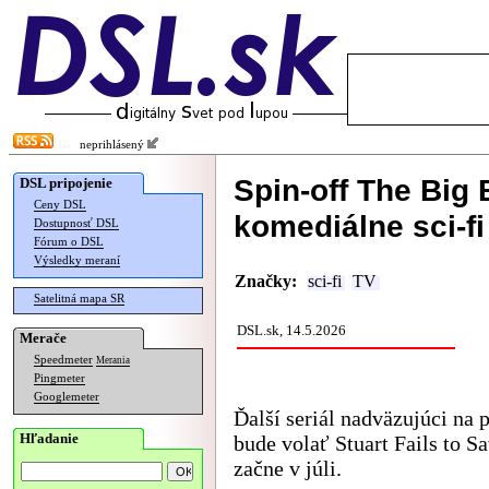
neprihlásený
Spin-off The Big
DSL pripojenie
Ceny DSL
komediálne sci-fi
Dostupnosť DSL
Fórum o DSL
Výsledky meraní
Značky:
sci-fi
TV
Satelitná mapa SR
DSL.sk, 14.5.2026
Merače
Speedmeter
Merania
Pingmeter
Googlemeter
Ďalší seriál nadväzujúci na 
Hľadanie
bude volať Stuart Fails to S
začne v júli.