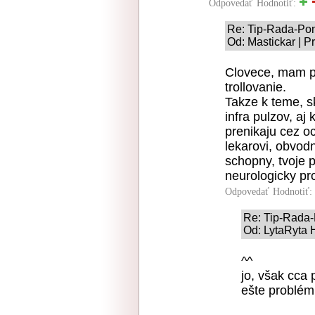
Odpovedať
Hodnotiť:
Re: Tip-Rada-Po
Od: Mastickar | P
Clovece, mam po
trollovanie.
Takze k teme, sk
infra pulzov, aj
prenikaju cez oc
lekarovi, obvod
schopny, tvoje 
neurologicky pr
Odpovedať
Hodnotiť:
Re: Tip-Rada
Od: LytaRyta 
^^
jo, však cca p
ešte problém 