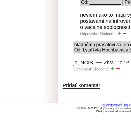
Od: ____________ | Pri
neviem ako to maju vy
postavami na introvert
o vacsine spolocnosti 
Odpovedať
Hodnotiť:
hladnému prasatovi sa len o
Od: LytaRyta Hochbatnica 3
jo, NCIS, ~~ Ziva ! :o :P 
Odpovedať
Hodnotiť:
Pridať komentár
NÁVŠTEVNOSŤ
|
INZE
(C) 2004, 2005 DSL.sk | Všetky práva vyhradené
Všetky uvedené informácie sú b