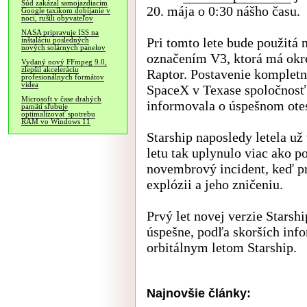
Súd zakázal samojazdiacim
20. mája o 0:30 nášho času.
Google taxíkom dobíjanie v
noci, rušili obyvateľov
NASA pripravuje ISS na
Pri tomto lete bude použitá n
inštaláciu posledných
nových solárnych panelov
označením V3, ktorá má okr
Vydaný nový FFmpeg 9.0,
zlepšil akceleráciu
Raptor. Postavenie kompletne
profesionálnych formátov
videa
SpaceX v Texase spoločnosť
Microsoft v čase drahých
informovala o úspešnom otes
pamätí sľubuje
optimalizovať spotrebu
RAM vo Windows 11
Starship naposledy letela už
letu tak uplynulo viac ako po
novembrový incident, keď pri
explózii a jeho zničeniu.
Prvý let novej verzie Starsh
úspešne, podľa skorších inf
orbitálnym letom Starship.
Najnovšie články: