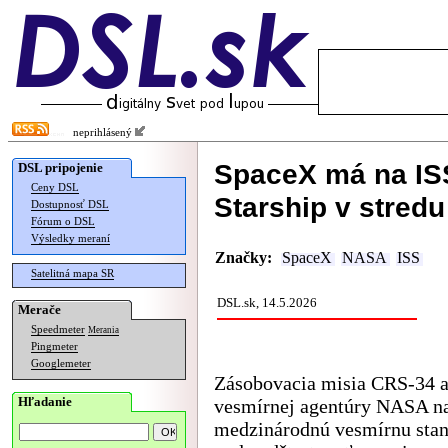
neprihlásený
SpaceX má na ISS
DSL pripojenie
Ceny DSL
Starship v stredu
Dostupnosť DSL
Fórum o DSL
Výsledky meraní
Značky:
SpaceX
NASA
ISS
Satelitná mapa SR
DSL.sk, 14.5.2026
Merače
Speedmeter
Merania
Pingmeter
Googlemeter
Zásobovacia misia CRS-34 
Hľadanie
vesmírnej agentúry NASA n
medzinárodnú vesmírnu stan