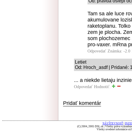
Od: pravda oslepi oc
Tam sa ale luce ro
akumulovane lozis
raketoplanu. Tolko 
zem je plocha. Zem
som plochozemec 
pro-vaxer. mRna pr
Odpovedať
Známka: -2.0
Letiet
Od: Hroch_asdf | Pridané: 
... a niekde lietaju inzin
Odpovedať
Hodnotiť:
Pridať komentár
NÁVŠTEVNOSŤ
|
INZE
(C) 2004, 2005 DSL.sk | Všetky práva vyhradené
Všetky uvedené informácie sú b