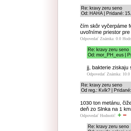
Re: kravy zeru seno
Od: HAHA | Pridané: 15
čím skôr vyčerpáme f
uvoľníme priestor pre 
Odpovedať
Známka: 0.0
Hodn
Re: kravy zeru seno
Od: mor_PH_eus | Pr
jj, bakterie ziskaj
Odpovedať
Známka: 10.0
Re: kravy zeru seno
Od reg.: Kvík? | Pridané
1030 ton metánu, čiže
deň zo Slnka na 1 km
Odpovedať
Hodnotiť:
Re: kravy zeru seno