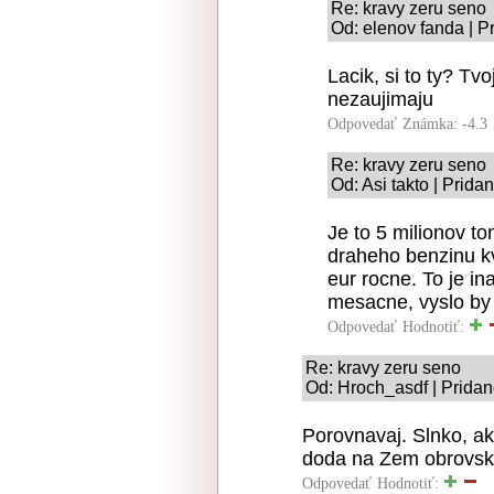
Re: kravy zeru seno
Od: elenov fanda | P
Lacik, si to ty? Tv
nezaujimaju
Odpovedať
Známka: -4.3
Re: kravy zeru seno
Od: Asi takto | Prida
Je to 5 milionov to
draheho benzinu kv
eur rocne. To je in
mesacne, vyslo by 
Odpovedať
Hodnotiť:
Re: kravy zeru seno
Od: Hroch_asdf | Pridan
Porovnavaj. Slnko, ak
doda na Zem obrovske
Odpovedať
Hodnotiť: