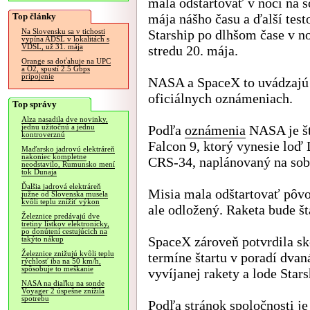
mala odštartovať v noci na s
Top články
mája nášho času a ďalší testo
Starship po dlhšom čase v n
Na Slovensku sa v tichosti
vypína ADSL v lokalitách s
VDSL, už 31. mája
stredu 20. mája.
Orange sa doťahuje na UPC
a O2, spustí 2.5 Gbps
pripojenie
NASA a SpaceX to uvádzajú
oficiálnych oznámeniach.
Top správy
Alza nasadila dve novinky,
Podľa
oznámenia
NASA je št
jednu užitočnú a jednu
kontroverznú
Falcon 9, ktorý vynesie loď
Maďarsko jadrovú elektráreň
nakoniec kompletne
CRS-34, naplánovaný na sobo
neodstavilo, Rumunsko mení
tok Dunaja
Ďalšia jadrová elektráreň
Misia mala odštartovať pôvod
južne od Slovenska musela
kvôli teplu znížiť výkon
ale odložený. Raketa bude š
Železnice predávajú dve
tretiny lístkov elektronicky,
po donútení cestujúcich na
SpaceX zároveň potvrdila sk
takýto nákup
Železnice znižujú kvôli teplu
termíne štartu v poradí dvan
rýchlosť iba na 50 km/h,
spôsobuje to meškanie
vyvíjanej rakety a lode Stars
NASA na diaľku na sonde
Voyager 2 úspešne znížila
spotrebu
Podľa
stránok spoločnosti
je