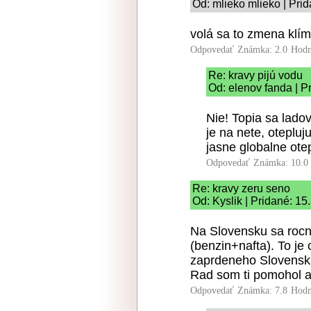
Od: mlieko mlieko | Pri
volá sa to zmena klímy
Odpovedať
Známka: 2.0
Hodn
Re: kravy pijú vodu
Od: elenov fanda | P
Nie! Topia sa ladov
je na nete, otepluj
jasne globalne ote
Odpovedať
Známka: 10.0
Re: kravy zeru seno
Od: Kyslik | Pridané: 15
Na Slovensku sa rocne
(benzin+nafta). To je
zaprdeneho Slovensk
Rad som ti pomohol a 
Odpovedať
Známka: 7.8
Hodn