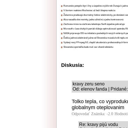
Rumunsko potopilo štyri člny a úspešne zvýšilo tok Dunaja k jadrov
V štvrtom reaktore Mochoviec už beží štiepna reakcia
Železnice predávajú dve tretiny lístkov elektronicky, po donútení ce
Alza nasadila dve novinky, jednu užitočnú a jednu kontroverznú
Záchrana misie na záchranu teleskopu Swift úspešne pokračuje
Microsoft v čase drahých pamätí sľubuje optimalizovať spotrebu
NASA pripravuje ISS na inštaláciu posledných nových solárnych p
Ďalšia jadrová elektráreň južne od Slovenska musela kvôli teplu zn
Vydaný nový FFmpeg 9.0, zlepšil akceleráciu profesionálnych form
Slovenská sporiteľňa bude mať cez víkend odstávku
Diskusia:
kravy zeru seno
Od: elenov fanda | Pridané
Tolko tepla, co vyprodu
globalnym oteplovanim
Odpovedať
Známka: -2.0
Hodnoti
Re: kravy pijú vodu