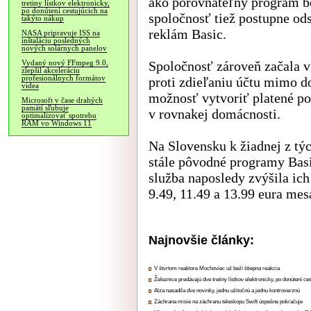
ako porovnateľný program b
tretiny lístkov elektronicky,
po donútení cestujúcich na
spoločnosť tiež postupne od
takýto nákup
reklám Basic.
NASA pripravuje ISS na
inštaláciu posledných
nových solárnych panelov
Spoločnosť zároveň začala v
Vydaný nový FFmpeg 9.0,
zlepšil akceleráciu
profesionálnych formátov
proti zdieľaniu účtu mimo d
videa
možnosť vytvoriť platené po
Microsoft v čase drahých
pamätí sľubuje
v rovnakej domácnosti.
optimalizovať spotrebu
RAM vo Windows 11
Na Slovensku k žiadnej z týc
stále pôvodné programy Bas
služba naposledy zvýšila ich
9.49, 11.49 a 13.99 eura mesa
Najnovšie články:
V štvrtom reaktore Mochoviec už beží štiepna reakcia
Železnice predávajú dve tretiny lístkov elektronicky, po donútení ce
Alza nasadila dve novinky, jednu užitočnú a jednu kontroverznú
Záchrana misie na záchranu teleskopu Swift úspešne pokračuje