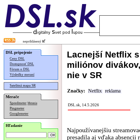
neprihlásený
Lacnejší Netflix 
DSL pripojenie
Ceny DSL
miliónov divákov
Dostupnosť DSL
Fórum o DSL
nie v SR
Výsledky meraní
Satelitná mapa SR
Značky:
Netflix
reklama
Merače
Speedmeter
Merania
DSL.sk, 14.5.2026
Pingmeter
Googlemeter
Hľadanie
Najpoužívanejšiu streamovaci
presadila aj vďaka absencii 