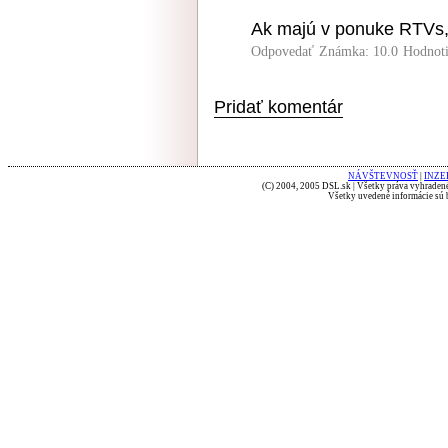
Ak majú v ponuke RTVs, 
Odpovedať
Známka: 10.0
Hodnot
Pridať komentár
NÁVŠTEVNOSŤ
|
INZE
(C) 2004, 2005 DSL.sk | Všetky práva vyhradené
Všetky uvedené informácie sú b