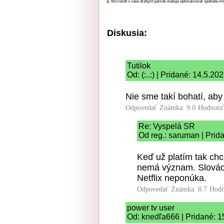
Microsoft v čase drahých pamätí sľubuje optimalizovať spotrebu
Diskusia:
Tutilok
Od: (:..:) | Pridané: 14.5.20
Nie sme takí bohatí, aby 
Odpovedať
Známka: 9.0
Hodnoti
Re: Vyspelá SR
Od reg.: saruman | Prid
Keď už platím tak chc
nemá význam. Slováci
Netflix neponúka.
Odpovedať
Známka: 8.7
Hodn
power tv user
Od: knedľa666 | Pridané: 1