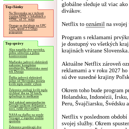
globálne sleduje už viac ak
Top články
divákov.
Na Slovensku sa v tichosti
vypína ADSL v lokalitách s
VDSL, už 31. mája
Netflix to
oznámil
na svojej 
Orange sa doťahuje na UPC
a O2, spustí 2.5 Gbps
pripojenie
Program s reklamami prvýkrá
je dostupný vo všetkých kraj
Top správy
krajinách vrátane Slovenska.
Alza nasadila dve novinky,
jednu užitočnú a jednu
kontroverznú
Maďarsko jadrovú elektráreň
Aktuálne Netflix zároveň oz
nakoniec kompletne
neodstavilo, Rumunsko mení
reklamami a v roku 2027 ho 
tok Dunaja
sú dve susedné krajiny Poľsk
Ďalšia jadrová elektráreň
južne od Slovenska musela
kvôli teplu znížiť výkon
Okrem toho bude program pri
Železnice znižujú kvôli teplu
rýchlosť iba na 50 km/h,
Holandsku, Indonézii, Írsku
spôsobuje to meškanie
Peru, Švajčiarsku, Švédsku a
Súd zakázal samojazdiacim
Google taxíkom dobíjanie v
noci, rušili obyvateľov
NASA na diaľku na sonde
Netflix v poslednom období
Voyager 2 úspešne znížila
spotrebu
svojej služby. Okrem spusten
Železnice predávajú dve