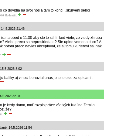
i co dovidia na svoj nos a tam to konci...skurveni sebci
6.0
Hodnotiť:
é: 14.5.2026 21:46
 ist na obed o 11:30 aby ste to stihli, ked viete, ze vtedy zhruba
rme? Alebo preco sa neprestriedate? Ste uplne vemena ci co? A
tak potom preco nevies akceptovat, ze aj tomu kurierovi sa inak
ť:
 15.5.2026 8:02
u baliky aj v noci bohuzial unas je te to este za opicami .
4.5.2026 9:10
kto je kedy doma, mať rozpis práce všetkých ľudí na Zemi a
oz, že?
iť:
dané: 14.5.2026 11:54