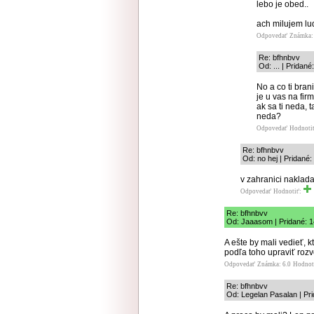
lebo je obed..
ach milujem lud
Odpovedať
Známka: 
Re: bfhnbvv
Od: ... | Pridan
No a co ti brani
je u vas na fi
ak sa ti neda, 
neda?
Odpovedať
Hodnoti
Re: bfhnbvv
Od: no hej | Pridané:
v zahranici nakladaj
Odpovedať
Hodnotiť:
Re: bfhnbvv
Od: Jaaasom | Pridané: 1
A ešte by mali vedieť, 
podľa toho upraviť rozv
Odpovedať
Známka: 6.0
Hodnot
Re: bfhnbvv
Od: Legelan Pasalan | Pri