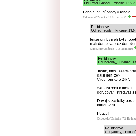
Od: Peter Gabriel | Pridané: 13.5.
Lebo aj oni sú vtedy v robote.
Odpovedať
Známka: 10.0
Hodnotiť:
Re: bfhnbvv
Od reg.: roob_ | Pridané: 13.5
lenze oni by mali byt v robo
mali dorucovat cez den, do
Odpovedať
Známka: -3.3
Hodnotiť:
Re: bfhnbvv
Od: neroob_ | Pridané: 1
Jasne, mas 1000% pravd
dalsi den, ze?
V jednom kole 24/7.
Skus ist robit kuriera n
dorucovani stretavas s 
Davaj si zasielky posi
kurierov zit.
Peace!
Odpovedať
Známka: 7.2
Hodnot
Re: bfhnbvv
Od: [Jooky] | Pridan