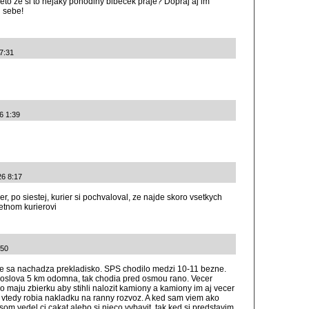
eto ze si to nejaky pohodlny blbecek praje? Dopraj aj im
n sebe!
 7:31
6 1:39
26 8:17
, po siestej, kurier si pochvaloval, ze najde skoro vsetkych
retnom kurierovi
:50
e sa nachadza prekladisko. SPS chodilo medzi 10-11 bezne.
o doslova 5 km odomna, tak chodia pred osmou rano. Vecer
o maju zbierku aby stihli nalozit kamiony a kamiony im aj vecer
 vtedy robia nakladku na ranny rozvoz. A ked sam viem ako
om vedel ci cakat alebo si nieco vybavit, tak ked si predstavim,