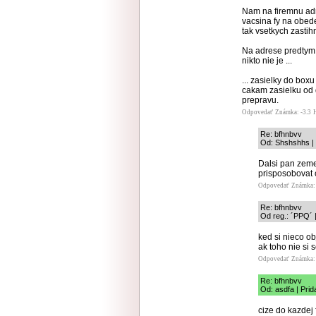
Nam na firemnu adre
vacsina fy na obede
tak vsetkych zastihn
Na adrese predtym (
nikto nie je ...
... zasielky do boxu
cakam zasielku od 
prepravu.
Odpovedať
Známka: -3.3
Re: bfhnbvv
Od: Shshshhs | 
Dalsi pan zemeg
prisposobovat
Odpovedať
Známka: 
Re: bfhnbvv
Od reg.: ´PPQ´ 
ked si nieco o
ak toho nie si 
Odpovedať
Známka: 
Re: bfhnbvv
Od: asdfa | Pri
cize do kazdej