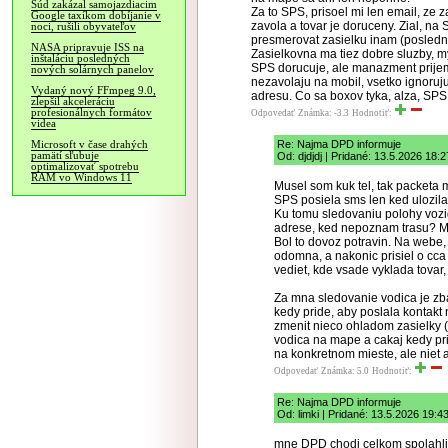
Súd zakázal samojazdiacim
Za to SPS, prisoel mi len email, ze 
Google taxíkom dobíjanie v
zavola a tovar je doruceny. Zial, n
noci, rušili obyvateľov
presmerovat zasielku inam (posledn
NASA pripravuje ISS na
Zasielkovna ma tiez dobre sluzby, my
inštaláciu posledných
SPS dorucuje, ale manazment prijem
nových solárnych panelov
nezavolaju na mobil, vsetko ignoruj
Vydaný nový FFmpeg 9.0,
adresu. Co sa boxov tyka, alza, SPS,
zlepšil akceleráciu
profesionálnych formátov
Odpovedať
Známka: -3.3
Hodnotiť:
videa
Re: Najma DPD informuje
Microsoft v čase drahých
pamätí sľubuje
Od: djdjdj | Pridané: 13.5.2026 18:2
optimalizovať spotrebu
RAM vo Windows 11
Musel som kuk tel, tak packeta ma
SPS posiela sms len ked ulozil
Ku tomu sledovaniu polohy voz
adrese, ked nepoznam trasu? Mi
Bol to dovoz potravin. Na webe, 
odomna, a nakonic prisiel o cc
vediet, kde vsade vyklada tovar
Za mna sledovanie vodica je zb
kedy pride, aby poslala kontakt
zmenit nieco ohladom zasielky (
vodica na mape a cakaj kedy prid
na konkretnom mieste, ale niet 
Odpovedať
Známka: 5.0
Hodnotiť:
Re: Najma DPD informuje
Od: limki | Pridané: 13.5.2026 19:4
mne DPD chodi celkom spolahliv