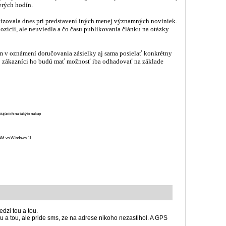
cerých hodín.
vizovala dnes pri predstavení iných menej významných noviniek.
ozícii, ale neuviedla a čo času publikovania článku na otázky
om v oznámení doručovania zásielky aj sama posielať konkrétny
o zákazníci ho budú mať možnosť iba odhadovať na základe
stujúcich na takýto nákup
 RAM vo Windows 11
edzi tou a tou.
 a tou, ale pride sms, ze na adrese nikoho nezastihol. A GPS