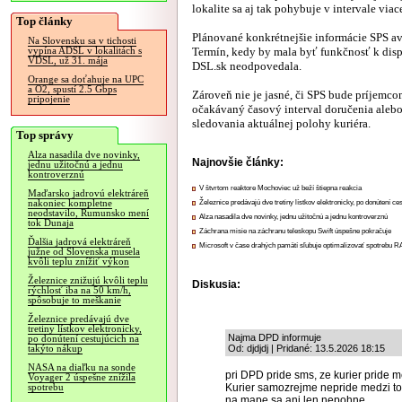
lokalite sa aj tak pohybuje v intervale via
Top články
Plánované konkrétnejšie informácie SPS a
Na Slovensku sa v tichosti
Termín, kedy by mala byť funkčnosť k disp
vypína ADSL v lokalitách s
VDSL, už 31. mája
DSL.sk neodpovedala.
Orange sa doťahuje na UPC
a O2, spustí 2.5 Gbps
Zároveň nie je jasné, či SPS bude príjemc
pripojenie
očakávaný časový interval doručenia aleb
sledovania aktuálnej polohy kuriéra.
Top správy
Alza nasadila dve novinky,
Najnovšie články:
jednu užitočnú a jednu
kontroverznú
V štvrtom reaktore Mochoviec už beží štiepna reakcia
Maďarsko jadrovú elektráreň
nakoniec kompletne
Železnice predávajú dve tretiny lístkov elektronicky, po donútení ce
neodstavilo, Rumunsko mení
Alza nasadila dve novinky, jednu užitočnú a jednu kontroverznú
tok Dunaja
Záchrana misie na záchranu teleskopu Swift úspešne pokračuje
Ďalšia jadrová elektráreň
Microsoft v čase drahých pamätí sľubuje optimalizovať spotrebu
južne od Slovenska musela
kvôli teplu znížiť výkon
Železnice znižujú kvôli teplu
Diskusia:
rýchlosť iba na 50 km/h,
spôsobuje to meškanie
Železnice predávajú dve
tretiny lístkov elektronicky,
Najma DPD informuje
po donútení cestujúcich na
Od: djdjdj | Pridané: 13.5.2026 18:15
takýto nákup
NASA na diaľku na sonde
pri DPD pride sms, ze kurier pride m
Voyager 2 úspešne znížila
Kurier samozrejme nepride medzi tou
spotrebu
na mape sa ani len nepohne.