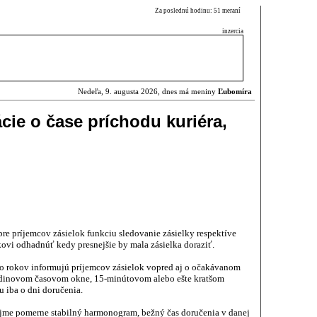
Za poslednú hodinu: 51 meraní
inzercia
Nedeľa, 9. augusta 2026, dnes má meniny
Ľubomíra
cie o čase príchodu kuriéra,
pre príjemcov zásielok funkciu sledovanie zásielky respektíve
kovi odhadnúť kedy presnejšie by mala zásielka doraziť.
o rokov informujú príjemcov zásielok vopred aj o očakávanom
odinovom časovom okne, 15-minútovom alebo ešte kratšom
 iba o dni doručenia.
rejme pomerne stabilný harmonogram, bežný čas doručenia v danej