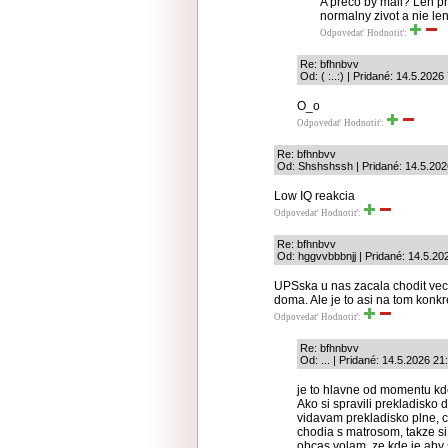
A preco by mali? Len pr
normalny zivot a nie le
Odpovedať
Hodnotiť:
Re: bfhnbvv
Od: ( :..:) | Pridané: 14.5.2026
O_o
Odpovedať
Hodnotiť:
Re: bfhnbvv
Od: Shshshssh | Pridané: 14.5.202
Low IQ reakcia
Odpovedať
Hodnotiť:
Re: bfhnbvv
Od: hggvvbbbnjj | Pridané: 14.5.20
UPSska u nas zacala chodit vecer
doma. Ale je to asi na tom konk
Odpovedať
Hodnotiť:
Re: bfhnbvv
Od: ... | Pridané: 14.5.2026 21
je to hlavne od momentu kd
Ako si spravili prekladisk
vidavam prekladisko plne, c
chodia s matrosom, takze si
obcas volam ,ze kde je aby s