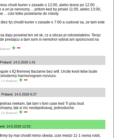
su chodi kurier v zasade o 12:00, alebo tesne po 12:00 ...
 a on je nervozny ... pritom ked by prisiel 11:00, alebo 13:00,
e ... cize tolko posielanie do roboty.
tiez fy) chodil kurier v zasade o 7:00 a cudoval sa, ze tam este
 sa daju posielat len od sk, cz a obcas pl odosielatelov. Teraz
de predajcu a tam som si nemohol vybrat ani spolocnost na
Hodnotiť:
Pridané: 14.5.2026 1:41
ule s IQ firemnej tlaciarne bez wifi. Urcite kvoli tebe bude
 celodenny harmonogram rozvozu.
-1.4
Hodnotiť:
| Pridané: 14.5.2026 6:27
bjednas niekam, tak tam v tom case ked Ti pisu bud.
schopny, tak si nic neobjednavaj, jednoduche.
-5.6
Hodnotiť:
dané: 14.5.2026 12:53
 firmy by mal chodit mimo obeda..cize medzi 11-1 nema robit,