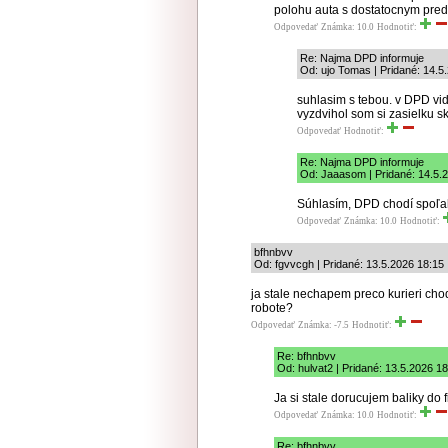
polohu auta s dostatocnym pred
Odpovedať
Známka: 10.0
Hodnotiť:
Re: Najma DPD informuje
Od: ujo Tomas | Pridané: 14.5
suhlasim s tebou. v DPD vid
vyzdvihol som si zasielku s
Odpovedať
Hodnotiť:
Re: Najma DPD informuje
Od: Jaaasom | Pridané: 14.5.
Súhlasím, DPD chodí spoľah
Odpovedať
Známka: 10.0
Hodnotiť:
bfhnbvv
Od: fgvvcgh | Pridané: 13.5.2026 18:15
ja stale nechapem preco kurieri chod
robote?
Odpovedať
Známka: -7.5
Hodnotiť:
Re: bfhnbvv
Od: hulvat2 | Pridané: 13.5.2026 1
Ja si stale dorucujem baliky do f
Odpovedať
Známka: 10.0
Hodnotiť:
Re: bfhnbvv