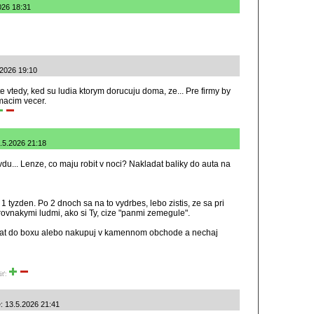
2026 18:31
.2026 19:10
te vtedy, ked su ludia ktorym dorucuju doma, ze... Pre firmy by
macim vecer.
3.5.2026 21:18
u... Lenze, co maju robit v noci? Nakladat baliky do auta na
a 1 tyzden. Po 2 dnoch sa na to vydrbes, lebo zistis, ze sa pri
rovnakymi ludmi, ako si Ty, cize "panmi zemegule".
elat do boxu alebo nakupuj v kamennom obchode a nechaj
iť:
é: 13.5.2026 21:41