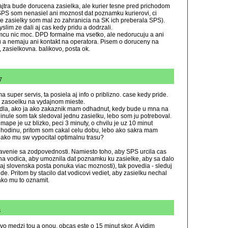
zajtra bude dorucena zasielka, ale kurier tesne pred prichodom
a SPS som nenasiel ani moznost dat poznamku kurierovi, ci
e zasielky som mal zo zahranicia na SK ich preberala SPS).
slim ze dali aj cas kedy pridu a dodrzali.
cu nic moc. DPD formalne ma vsetko, ale nedorucuju a ani
u a nemaju ani kontakt na operatora. Pisem o doruceny na
 zasielkovna. balikovo, posta ok.
7
 super servis, ta posiela aj info o priblizno. case kedy pride.
a zasoelku na vydajnom mieste.
idla, ako ja ako zakaznik mam odhadnut, kedy bude u mna na
nule som tak sledoval jednu zasielku, lebo som ju potreboval.
mape je uz blizko, peci 3 minuty, o chvilu je uz 10 minut
a hodinu, pritom som cakal celu dobu, lebo ako sakra mam
, ako mu sw vypocital optimalnu trasu?
avenie sa zodpovednosti. Namiesto toho, aby SPS urcila cas
 na vodica, aby umoznila dat poznamku ku zasielke, aby sa dalo
aj slovenska posta ponuka viac moznosti), tak povedia - sleduj
e. Pritom by stacilo dat vodicovi vediet, aby zasielku nechal
ako mu to oznamit.
3
o medzi tou a onou, obcas este o 15 minut skor. A vidim