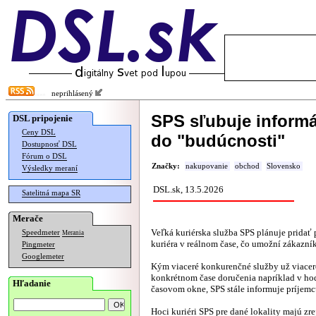
neprihlásený
SPS sľubuje informá
DSL pripojenie
Ceny DSL
do "budúcnosti"
Dostupnosť DSL
Fórum o DSL
Značky:
nakupovanie
obchod
Slovensko
Výsledky meraní
DSL.sk, 13.5.2026
Satelitná mapa SR
Merače
Veľká kuriérska služba SPS plánuje pridať 
Speedmeter
Merania
kuriéra v reálnom čase, čo umožní zákazní
Pingmeter
Googlemeter
Kým viaceré konkurenčné služby už viacer
konkrétnom čase doručenia napríklad v h
Hľadanie
časovom okne, SPS stále informuje príjemcu
Hoci kuriéri SPS pre dané lokality majú z