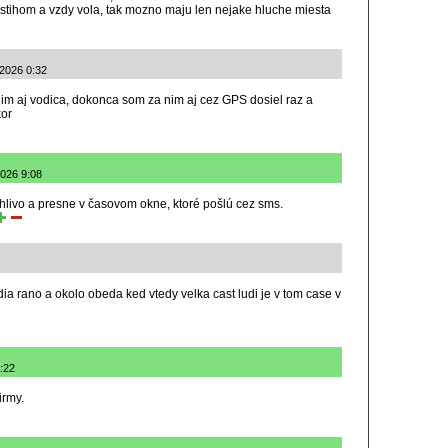
stihom a vzdy vola, tak mozno maju len nejake hluche miesta
.2026 0:32
im aj vodica, dokonca som za nim aj cez GPS dosiel raz a
kor
2026 9:08
livo a presne v časovom okne, ktoré pošlú cez sms.
ia rano a okolo obeda ked vtedy velka cast ludi je v tom case v
8:22
irmy.