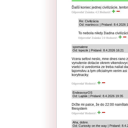
Ďalší koniec jednej civilizácie, tento
Odpovedať
Známka: 4.3
Hodnotiť:
Re: Civilizácia
Od: martinccc | Pridané: 8.4.2026 
To nebola nikdy žiadna civilizác
Odpovedať
Známka: 2.0
Hodnotiť:
spomalene
Od: lopezik | Pridané: 8.4.2026 16:21
Vcera sefovi neslo, mne dnes rano 
vynutenie dotacie okrem vikendovych 
vsetci si uvedomia ze treba naliat d
tajomstvu a tym oficialnym verim asi
korytnacky.
Odpovedať
Hodnotiť:
EndeavourOS
Od: Lajdák | Pridané: 8.4.2026 19:35
Držte mi palce, že do 22:00 nainšt
filesystem
Odpovedať
Hodnotiť:
Aha, dobre.
Od: Curiosity on the way | Pridané: 8.4