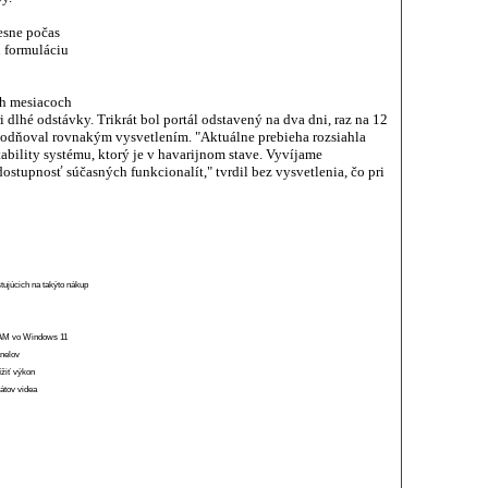
esne počas
ú formuláciu
h mesiacoch
 dlhé odstávky. Trikrát bol portál odstavený na dva dni, raz na 12
vodňoval rovnakým vysvetlením. "Aktuálne prebieha rozsiahla
ability systému, ktorý je v havarijnom stave. Vyvíjame
ostupnosť súčasných funkcionalít," tvrdil bez vysvetlenia, čo pri
stujúcich na takýto nákup
 RAM vo Windows 11
anelov
ížiť výkon
átov videa