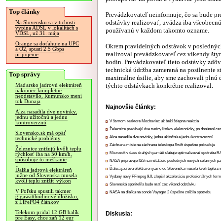
Top články
Prevádzkovateľ neinformuje, čo sa bude pr
odstávky realizovať, uvádza iba všeobecn
Na Slovensku sa v tichosti
vypína ADSL v lokalitách s
používanú v každom takomto ozname.
VDSL, už 31. mája
Orange sa doťahuje na UPC
Okrem pravidelných odstávok v poslednýc
a O2, spustí 2.5 Gbps
realizoval prevádzkovateľ cez víkendy štyri
pripojenie
hodín. Prevádzkovateľ tieto odstávky zdô
technická údržba zameraná na posilnenie st
Top správy
maximálne úsilie, aby sme zachovali plnú d
týchto odstávkach konkrétne realizoval.
Maďarsko jadrovú elektráreň
nakoniec kompletne
neodstavilo, Rumunsko mení
tok Dunaja
Najnovšie články:
Alza nasadila dve novinky,
jednu užitočnú a jednu
V štvrtom reaktore Mochoviec už beží štiepna reakcia
kontroverznú
Železnice predávajú dve tretiny lístkov elektronicky, po donútení ce
Slovensko.sk má opäť
Alza nasadila dve novinky, jednu užitočnú a jednu kontroverznú
technické problémy
Záchrana misie na záchranu teleskopu Swift úspešne pokračuje
Železnice znižujú kvôli teplu
Microsoft v čase drahých pamätí sľubuje optimalizovať spotrebu
rýchlosť iba na 50 km/h,
spôsobuje to meškanie
NASA pripravuje ISS na inštaláciu posledných nových solárnych p
Ďalšia jadrová elektráreň južne od Slovenska musela kvôli teplu zn
Ďalšia jadrová elektráreň
južne od Slovenska musela
Vydaný nový FFmpeg 9.0, zlepšil akceleráciu profesionálnych form
kvôli teplu znížiť výkon
Slovenská sporiteľňa bude mať cez víkend odstávku
V Poľsku spustili takmer
NASA na diaľku na sonde Voyager 2 úspešne znížila spotrebu
gigawatthodinové úložisko,
z LiFePO4 článkov
Telekom pridal 12 GB balík
Diskusia:
pre Easy, chce zaň 12 eur