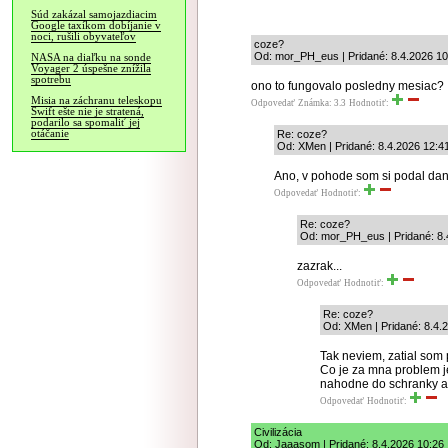
Súd zakázal samojazdiacim
Google taxíkom dobíjanie v
noci, rušili obyvateľov
coze?
Od: mor_PH_eus | Pridané: 8.4.2026 10
NASA na diaľku na sonde
Voyager 2 úspešne znížila
spotrebu
ono to fungovalo posledny mesiac? 
Misia na záchranu teleskopu
Odpovedať
Známka: 3.3
Hodnotiť:
Swift ešte nie je stratená,
podarilo sa spomaliť jej
otáčanie
Re: coze?
Od: XMen | Pridané: 8.4.2026 12:4
Ano, v pohode som si podal da
Odpovedať
Hodnotiť:
Re: coze?
Od: mor_PH_eus | Pridané: 8.
zazrak...
Odpovedať
Hodnotiť:
Re: coze?
Od: XMen | Pridané: 8.4.
Tak neviem, zatial som
Co je za mna problem je
nahodne do schranky a 
Odpovedať
Hodnotiť:
Civilizácia
Od: Jaaasom | Pridané: 8.4.2026 10:26