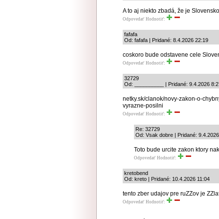
A to aj niekto zbadá, že je Slovens
Odpovedať
Hodnotiť:
fafafa
Od: fafafa | Pridané: 8.4.2026 22:19
coskoro bude odstavene cele Sloven
Odpovedať
Hodnotiť:
32729
Od: __________ | Pridané: 9.4.2026 8:2
netky.sk/clanok/novy-zakon-o-chybn
vyrazne-posilni
Odpovedať
Hodnotiť:
Re: 32729
Od: Vsak dobre | Pridané: 9.4.2026
Toto bude urcite zakon ktory n
Odpovedať
Hodnotiť:
kretobend
Od: kreto | Pridané: 10.4.2026 11:04
tento zber udajov pre ruZZov je ZZ
Odpovedať
Hodnotiť: