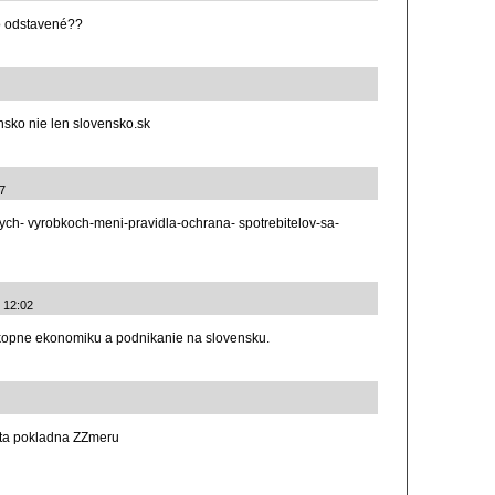
ko odstavené??
sko nie len slovensko.sk
7
ych- vyrobkoch-meni-pravidla-ochrana- spotrebitelov-sa-
 12:02
akopne ekonomiku a podnikanie na slovensku.
lata pokladna ZZmeru