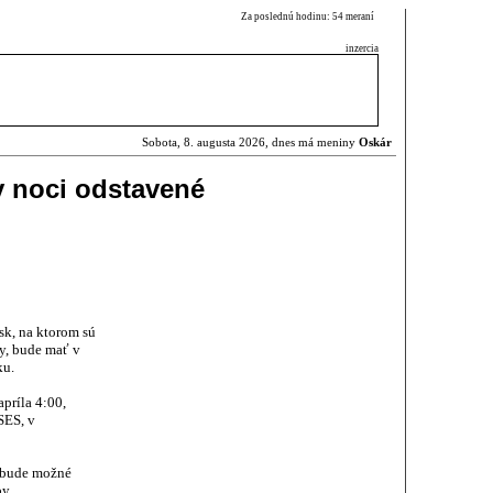
Za poslednú hodinu: 54 meraní
inzercia
Sobota, 8. augusta 2026, dnes má meniny
Oskár
v noci odstavené
sk, na ktorom sú
ky, bude mať v
ku.
apríla 4:00,
SES, v
ebude možné
by.