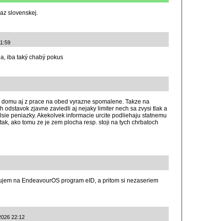
raz slovenskej.
11:59
ia, iba taký chabý pokus
z domu aj z prace na obed vyrazne spomalene. Takze na
odstavok zjavne zaviedli aj nejaky limiter nech sa zvysi tlak a
alsie peniazky. Akekolvek informacie urcite podliehaju statnemu
 tak, ako tomu ze je zem plocha resp. stoji na tych chrbatoch
alujem na EndeavourOS program eID, a pritom si nezaseriem
.2026 22:12