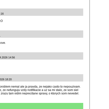
:16
:O
1
nove.
4.2026 14:56
2026 18:20
 problem nemal ale ja pravda, ze nejako casto to nepouzivam.
, ze nefunguju vzdy notifikacie a uz sa mi stalo, ze som siel
zrazu tam vidim neprecitane spravy, o ktorych som nevedel.