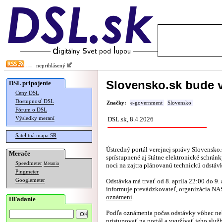
neprihlásený
Slovensko.sk bude 
DSL pripojenie
Ceny DSL
Dostupnosť DSL
Značky:
e-government
Slovensko
Fórum o DSL
Výsledky meraní
DSL.sk, 8.4.2026
Satelitná mapa SR
Ústredný portál verejnej správy Slovensko.
Merače
sprístupnené aj štátne elektronické schrán
Speedmeter
Merania
noci na zajtra plánovanú technickú odstáv
Pingmeter
Googlemeter
Odstávka má trvať od 8. apríla 22:00 do 9. 
informuje prevádzkovateľ, organizácia NA
oznámení
.
Hľadanie
Podľa oznámenia počas odstávky vôbec n
pristupovať na portál a využívať jeho služ