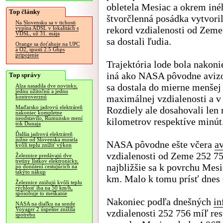
obletela Mesiac a okrem iné
Top články
štvorčlenná posádka vytvori
Na Slovensku sa v tichosti
rekord vzdialenosti od Zeme
vypína ADSL v lokalitách s
VDSL, už 31. mája
sa dostali ľudia.
Orange sa doťahuje na UPC
a O2, spustí 2.5 Gbps
pripojenie
Trajektória lode bola nakon
iná ako NASA pôvodne avizo
Top správy
sa dostala do mierne menšej
Alza nasadila dve novinky,
jednu užitočnú a jednu
maximálnej vzdialenosti a v
kontroverznú
Maďarsko jadrovú elektráreň
Rozdiely ale dosahovali len
nakoniec kompletne
neodstavilo, Rumunsko mení
kilometrov respektíve minút
tok Dunaja
Ďalšia jadrová elektráreň
južne od Slovenska musela
NASA pôvodne ešte včera
a
kvôli teplu znížiť výkon
vzdialenosti od Zeme 252 75
Železnice predávajú dve
tretiny lístkov elektronicky,
najbližšie sa k povrchu Mesi
po donútení cestujúcich na
takýto nákup
km. Malo k tomu prísť dnes 
Železnice znižujú kvôli teplu
rýchlosť iba na 50 km/h,
spôsobuje to meškanie
Nakoniec podľa dnešných
in
NASA na diaľku na sonde
Voyager 2 úspešne znížila
vzdialenosti 252 756 míľ res
spotrebu