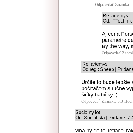
Odpovedať
Známka: -
Re: artemys
Od: iTTechnik 
Aj cena Pors
parametre de
By the way, 
Odpovedať
Známk
Re: artemys
Od reg.: Sheep | Pridan
Určite to bude lepšie 
počítačom s ručne vyp
šičky babičky :) .
Odpovedať
Známka: 3.3
Hodn
Socialny let
Od: Socialista | Pridané: 7
Mna by do tej letiacej ra