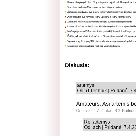
Rumunsko potopilo štyri člny a úspešne zvýšilo tok Dunaja k jadrov
V štvrtom reaktore Mochoviec už beží štiepna reakcia
Železnice predávajú dve tretiny lístkov elektronicky, po donútení ce
Alza nasadila dve novinky, jednu užitočnú a jednu kontroverznú
Záchrana misie na záchranu teleskopu Swift úspešne pokračuje
Microsoft v čase drahých pamätí sľubuje optimalizovať spotrebu
NASA pripravuje ISS na inštaláciu posledných nových solárnych p
Ďalšia jadrová elektráreň južne od Slovenska musela kvôli teplu zn
Vydaný nový FFmpeg 9.0, zlepšil akceleráciu profesionálnych form
Slovenská sporiteľňa bude mať cez víkend odstávku
Diskusia:
artemys
Od: iTTechnik | Pridané: 7.
Amateurs. Asi artemis be
Odpovedať
Známka: -8.3
Hodnoti
Re: artemys
Od: ach | Pridané: 7.4.