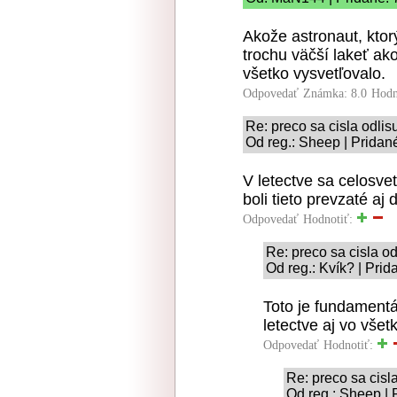
Akože astronaut, ktor
trochu väčší lakeť ako
všetko vysvetľovalo.
Odpovedať
Známka: 8.0
Hodn
Re: preco sa cisla odlis
Od reg.: Sheep | Pridan
V letectve sa celosve
boli tieto prevzaté aj
Odpovedať
Hodnotiť:
Re: preco sa cisla od
Od reg.: Kvík? | Prid
Toto je fundamentá
letectve aj vo vše
Odpovedať
Hodnotiť:
Re: preco sa cisla
Od reg.: Sheep | 