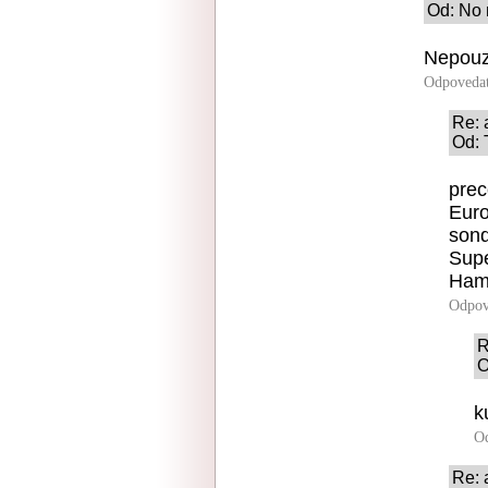
Od: No 
Nepouzi
Odpoveda
Re: 
Od: 
prec
Euro
sond
Supe
Hamb
Odpov
R
O
k
O
Re: 