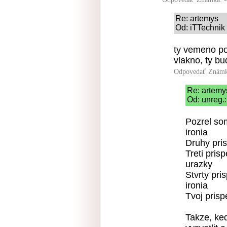
Re: artemys
Od: iTTechnik 
ty vemeno po
vlakno, ty b
Odpovedať
Známk
Re: artemy
Od: unreg.:
Pozrel so
ironia
Druhy pri
Treti pr
urazky
Stvrty p
ironia
Tvoj pris
Takze, ke