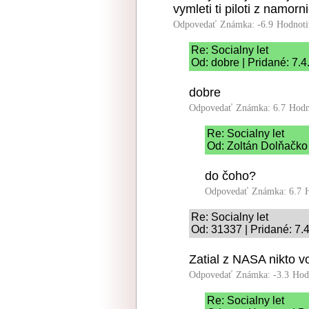
vymleti ti piloti z namor
Odpovedať
Známka: -6.9
Hodnoti
Re: Socialny let
Od: dobre | Pridané: 7.
dobre
Odpovedať
Známka: 6.7
Hodn
Re: Socialny let
Od: Zoltán Dolňačko 
do čoho?
Odpovedať
Známka: 6.7
Re: Socialny let
Od: 31337 | Pridané: 7.
Zatial z NASA nikto v
Odpovedať
Známka: -3.3
Hod
Re: Socialny let