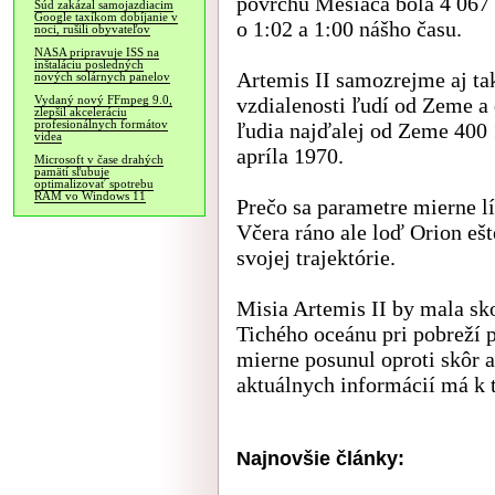
povrchu Mesiaca bola 4 067 
Súd zakázal samojazdiacim
Google taxíkom dobíjanie v
o 1:02 a 1:00 nášho času.
noci, rušili obyvateľov
NASA pripravuje ISS na
inštaláciu posledných
Artemis II samozrejme aj ta
nových solárnych panelov
vzdialenosti ľudí od Zeme a 
Vydaný nový FFmpeg 9.0,
zlepšil akceleráciu
profesionálnych formátov
ľudia najďalej od Zeme 400 
videa
apríla 1970.
Microsoft v čase drahých
pamätí sľubuje
optimalizovať spotrebu
RAM vo Windows 11
Prečo sa parametre mierne lí
Včera ráno ale loď Orion eš
svojej trajektórie.
Misia Artemis II by mala sk
Tichého oceánu pri pobreží p
mierne posunul oproti skôr
aktuálnych informácií má k t
Najnovšie články: