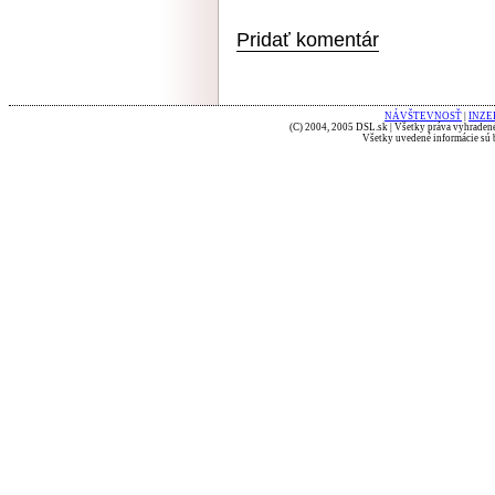
Pridať komentár
NÁVŠTEVNOSŤ
|
INZE
(C) 2004, 2005 DSL.sk | Všetky práva vyhradené
Všetky uvedené informácie sú b