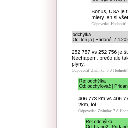
Bonus, USA je ti
miery len si vše
Odpovedať
Hodnotiť:
odchýlka
Od: len ja | Pridané: 7.4.2
252 757 vs 252 756 je št
Nechápem, prečo ale tak
plyny.
Odpovedať
Známka: 0.0
Hodnoti
Re: odchýlka
Od: odchyľovač | Pridan
406 773 km vs 406 7
2km, lol
Odpovedať
Známka: 7.8
Hodn
Re: odchýlka
Od: brano2 | Pridané