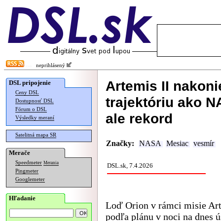
neprihlásený
Artemis II nakoni
DSL pripojenie
Ceny DSL
trajektóriu ako N
Dostupnosť DSL
Fórum o DSL
ale rekord
Výsledky meraní
Satelitná mapa SR
Značky:
NASA
Mesiac
vesmír
Merače
Speedmeter
Merania
DSL.sk, 7.4.2026
Pingmeter
Googlemeter
Hľadanie
Loď Orion v rámci misie Art
podľa plánu v noci na dnes 