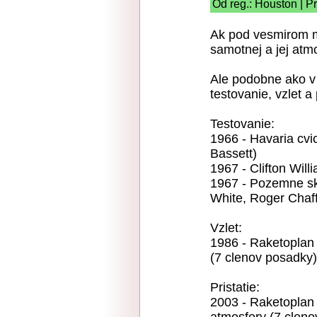
Od reg.: Houston | P
Ak pod vesmirom 
samotnej a jej atmo
Ale podobne ako v l
testovanie, vzlet a 
Testovanie:
1966 - Havaria cvic
Bassett)
1967 - Clifton Will
1967 - Pozemne sk
White, Roger Chaf
Vzlet:
1986 - Raketoplan 
(7 clenov posadky)
Pristatie:
2003 - Raketoplan 