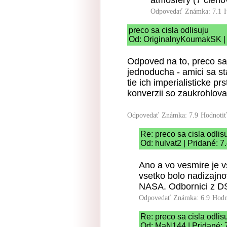
atmosfery (7 clen
Odpovedať
Známka: 7.1
preco sa cisla odlisuju
Od: OriginalnyKoumakSK | 
Odpoved na to, preco sa c
jednoducha - amici sa st
tie ich imperialisticke p
konverzii so zaukrohlova
Odpovedať
Známka: 7.9
Hodnoti
Re: preco sa cisla odlis
Od: hulvat2 | Pridané: 7
Ano a vo vesmire je v
vsetko bolo nadizajn
NASA. Odbornici z D
Odpovedať
Známka: 6.9
Hodn
Re: preco sa cisla odlis
Od: MaN144 | Pridané: 