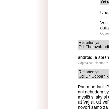
Od r
Ubez
Veci
dufa
Odpov
Re: artemys
Od: ThorovoKladiv
android je sprzn
Odpovedať
Hodnotiť:
Re: artemys
Od: Dr. Odborrnik
Pán mudrlant. Po
ani nebudem vys
mysliš si aky si
užívaj si. Už veľ
hovorí samo za