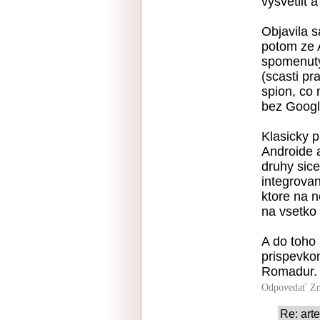
vysvetlit 
Objavila 
potom ze 
spomenuty
(scasti pr
spion, co 
bez Googl
Klasicky p
Androide 
druhy sice
integrova
ktore na n
na vsetk
A do toho
prispevko
Romadur. 
Odpovedať
Zn
Re: art