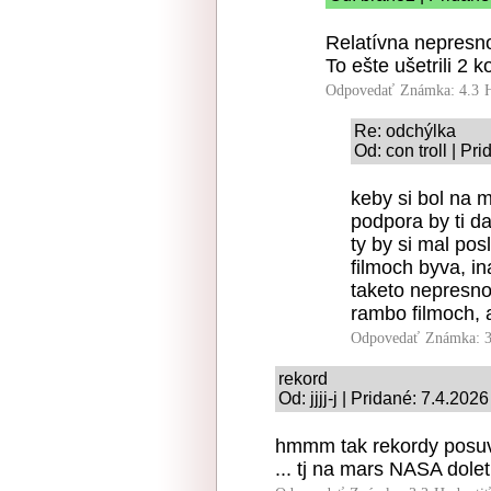
Relatívna nepresno
To ešte ušetrili 2 k
Odpovedať
Známka: 4.3
Re: odchýlka
Od: con troll | Pr
keby si bol na m
podpora by ti da
ty by si mal po
filmoch byva, in
taketo nepresno
rambo filmoch, a
Odpovedať
Známka: 3
rekord
Od: jjjj-j | Pridané: 7.4.202
hmmm tak rekordy posuv
... tj na mars NASA dolet