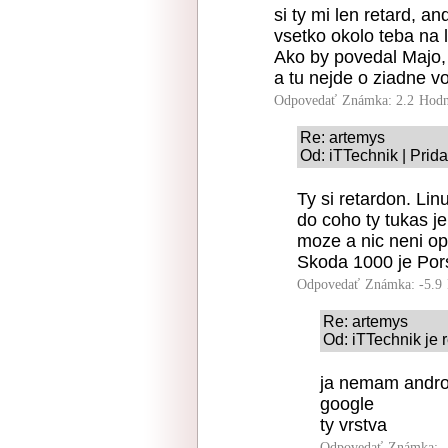
si ty mi len retard, a
vsetko okolo teba na l
Ako by povedal Majo, 
a tu nejde o ziadne v
Odpovedať
Známka: 2.2
Hodn
Re: artemys
Od: iTTechnik | Prid
Ty si retardon. Lin
do coho ty tukas je
moze a nic neni op
Skoda 1000 je Pors
Odpovedať
Známka: -5.9
Re: artemys
Od: iTTechnik je 
ja nemam android
google
ty vrstva
Odpovedať
Známka: -