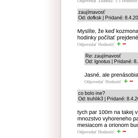
Odpovedať
Známka: 3.3
Hodnoti
zaujímavosť
Od: dofksk | Pridané: 8.4.2
Myslíte, že keď kozmona
hodinky počítať prejden
Odpovedať
Hodnotiť:
Re: zaujímavosť
Od: Ignotus | Pridané: 8
Jasné, ale prenásobia
Odpovedať
Hodnotiť:
co bolo ine?
Od: truhlik3 | Pridané: 8.4.
tych par 100m na takej v
mnozstvo vyhoreneho paliv
mesiacom a orionom bude
Odpovedať
Hodnotiť: