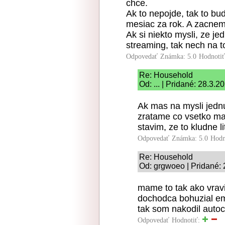
chce.
Ak to nepojde, tak to bu
mesiac za rok. A zacnem 
Ak si niekto mysli, ze j
streaming, tak nech na 
Odpovedať
Známka: 5.0
Hodnoti
Re: Household
Od: ... | Pridané: 28.3.2
Ak mas na mysli jedn
zratame co vsetko maj
stavim, ze to kludne l
Odpovedať
Známka: 5.0
Hodn
Re: Household
Od: grgwoeo | Pridané: 
mame to tak ako vrav
dochodca bohuzial em
tak som nakodil auto
Odpovedať
Hodnotiť: