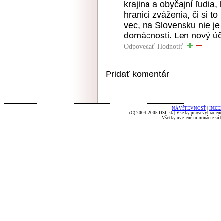
krajina a obyčajní ľudia,
hranici zváženia, či si to
vec, na Slovensku nie j
domácnosti. Len nový úč
Odpovedať
Hodnotiť:
Pridať komentár
NÁVŠTEVNOSŤ
|
INZE
(C) 2004, 2005 DSL.sk | Všetky práva vyhradené
Všetky uvedené informácie sú b