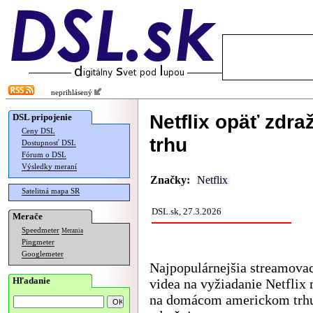
neprihlásený
Netflix opäť zdra
DSL pripojenie
Ceny DSL
trhu
Dostupnosť DSL
Fórum o DSL
Výsledky meraní
Značky:
Netflix
Satelitná mapa SR
DSL.sk, 27.3.2026
Merače
Speedmeter
Merania
Pingmeter
Googlemeter
Najpopulárnejšia streamovac
Hľadanie
videa na vyžiadanie Netflix
na domácom americkom trh