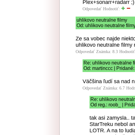
Plex+sonarr+radarr ;)
Odpovedať
Hodnotiť:
uhlikovo neutralne filmy
Od: uhlikovo neutralne film
Ze sa vobec najde niekto,
uhlikovo neutralne filmy 
Odpovedať
Známka: 8.3
Hodnoti
Re: uhlikovo neutralne f
Od: martinccc | Pridané
Väčšina ľudí sa nad n
Odpovedať
Známka: 6.7
Hodn
Re: uhlikovo neutraln
Od reg.: roob_ | Pri
tak asi zamysla.. 
StarTreku nebol a
LOTR. A na to ludia