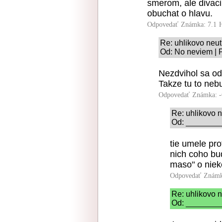
smerom, ale divaci 
obuchat o hlavu.
Odpovedať
Známka: 7.1
Re: uhlikovo neut
Od: No neviem | 
Nezdvihol sa od
Takze tu to neb
Odpovedať
Známka: -
Re: uhlikovo n
Od: _________
tie umele pro
nich coho bud
maso" o niek
Odpovedať
Známk
Re: uhlikovo n
Od: _________