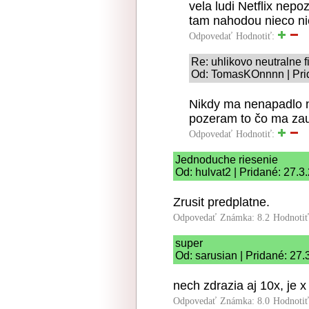
vela ludi Netflix nep
tam nahodou nieco nie
Odpovedať
Hodnotiť:
Re: uhlikovo neutralne f
Od: TomasKOnnnn | Prid
Nikdy ma nenapadlo nej
pozeram to čo ma zau
Odpovedať
Hodnotiť:
Jednoduche riesenie
Od: hulvat2 | Pridané: 27.3
Zrusit predplatne.
Odpovedať
Známka: 8.2
Hodnoti
super
Od: sarusian | Pridané: 27
nech zdrazia aj 10x, je x 
Odpovedať
Známka: 8.0
Hodnoti