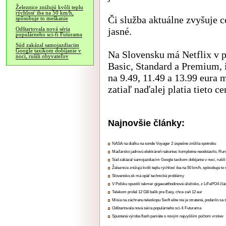
Železnice znižujú kvôli teplu
rýchlosť iba na 50 km/h,
Či služba aktuálne zvyšuje c
spôsobuje to meškanie
jasné.
Odštartovala nová séria
populárneho sci-fi Futurama
Súd zakázal samojazdiacim
Google taxíkom dobíjanie v
Na Slovensku má Netflix v p
noci, rušili obyvateľov
Basic, Standard a Premium, 
na 9.49, 11.49 a 13.99 eura
zatiaľ naďalej platia tieto ce
Najnovšie články:
NASA na diaľku na sonde Voyager 2 úspešne znížila spotrebu
Maďarsko jadrovú elektráreň nakoniec kompletne neodstavilo, Ru
Súd zakázal samojazdiacim Google taxíkom dobíjanie v noci, rušili
Železnice znižujú kvôli teplu rýchlosť iba na 50 km/h, spôsobuje t
Slovensko.sk má opäť technické problémy
V Poľsku spustili takmer gigawatthodinové úložisko, z LiFePO4 čl
Telekom pridal 12 GB balík pre Easy, chce zaň 12 eur
Misia na záchranu teleskopu Swift ešte nie je stratená, podarilo sa 
Odštartovala nová séria populárneho sci-fi Futurama
Spustená výroba flash pamäte s novým najvyšším počtom vrstiev