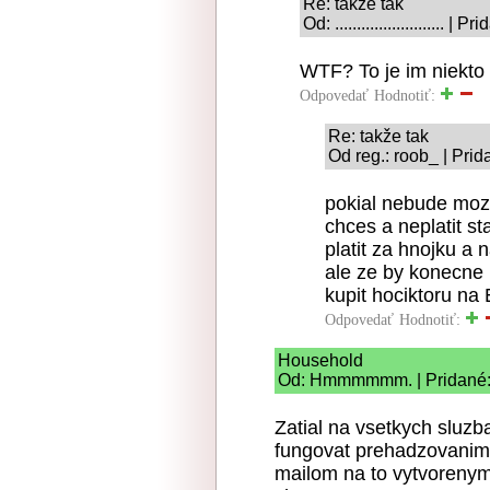
Re: takže tak
Od: .........................
WTF? To je im niekto 
Odpovedať
Hodnotiť:
Re: takže tak
Od reg.: roob_ | Pri
pokial nebude mozn
chces a neplatit s
platit za hnojku a
ale ze by konecne u
kupit hociktoru na 
Odpovedať
Hodnotiť:
Household
Od: Hmmmmmm. | Pridané: 
Zatial na vsetkych sluzb
fungovat prehadzovanim
mailom na to vytvorenym