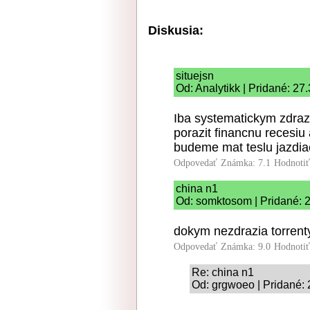
Diskusia:
situejsn
Od: Analytikk | Pridané: 27
Iba systematickym zdraz
porazit financnu recesiu 
budeme mat teslu jazdiac
Odpovedať
Známka: 7.1
Hodnoti
china n1
Od: somktosom | Pridané: 
dokym nezdrazia torrent
Odpovedať
Známka: 9.0
Hodnoti
Re: china n1
Od: grgwoeo | Pridané: 