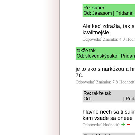
Re: super
Od: Jaaasom | Pridané:
Ale keď zdražia, tak 
kvalitnejšie.
Odpovedať
Známka: 4.0
Hodn
takže tak
Od: slovenskýpako | Pridan
je to ako s narkózou a hn
7€.
Odpovedať
Známka: 7.8
Hodnoti
Re: takže tak
Od: ___________ | Prid
hlavne nech sa ti suk
kam vsade sa oneee
Odpovedať
Hodnotiť: