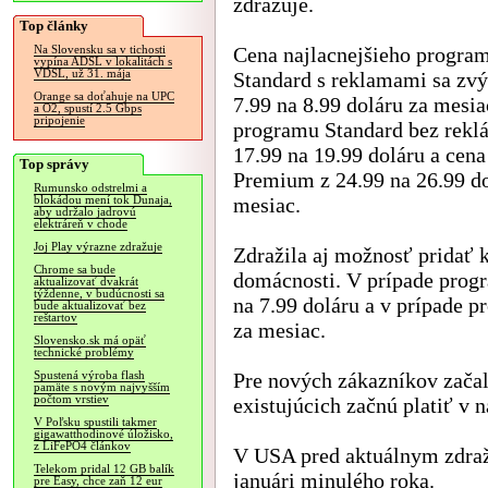
zdražuje.
Top články
Cena najlacnejšieho progra
Na Slovensku sa v tichosti
vypína ADSL v lokalitách s
VDSL, už 31. mája
Standard s reklamami sa zvý
Orange sa doťahuje na UPC
7.99 na 8.99 doláru za mesia
a O2, spustí 2.5 Gbps
pripojenie
programu Standard bez rekl
17.99 na 19.99 doláru a cen
Top správy
Premium z 24.99 na 26.99 do
Rumunsko odstrelmi a
mesiac.
blokádou mení tok Dunaja,
aby udržalo jadrovú
elektráreň v chode
Joj Play výrazne zdražuje
Zdražila aj možnosť pridať k
Chrome sa bude
domácnosti. V prípade prog
aktualizovať dvakrát
týždenne, v budúcnosti sa
na 7.99 doláru a v prípade p
bude aktualizovať bez
reštartov
za mesiac.
Slovensko.sk má opäť
technické problémy
Pre nových zákazníkov začali
Spustená výroba flash
pamäte s novým najvyšším
počtom vrstiev
existujúcich začnú platiť v 
V Poľsku spustili takmer
gigawatthodinové úložisko,
z LiFePO4 článkov
V USA pred aktuálnym zdra
Telekom pridal 12 GB balík
januári minulého roka.
pre Easy, chce zaň 12 eur