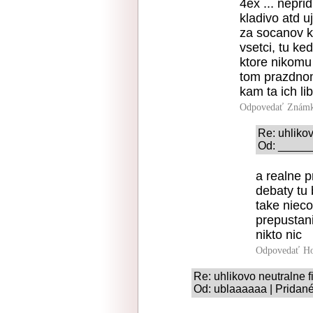
4ex ... nepri
kladivo atd u
za socanov ke
vsetci, tu ked
ktore nikomu 
tom prazdnom
kam ta ich li
Odpovedať
Známk
Re: uhlikov
Od: ______
a realne pr
debaty tu 
take nieco
prepustan
nikto nic
Odpovedať
Ho
Re: uhlikovo neutralne f
Od: ublaaaaaa | Pridané