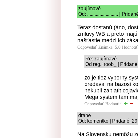
zaujímavé
Od: ......................... | P
Teraz dostanú (áno, dos
zmluvy WB a preto majú 
našťastie medzi ich zák
Odpovedať
Známka: 5.0
Hodnoti
Re: zaujímavé
Od reg.: roob_ | Pridané
zo je tiez vyborny sys
predaval na bazosi k
nekupil zaplatit cojav
Mega system tam maj
Odpovedať
Hodnotiť:
drahe
Od: komentko | Pridané: 29
Na Slovensku nemôžu zd