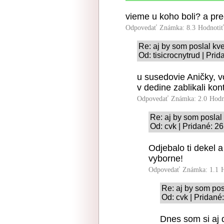
vieme u koho boli? a pr
Odpovedať
Známka: 8.3
Hodnoti
Re: aj by som poslal kv
Od: tisicrocnytrud | Pri
u susedovie Aničky, v
v dedine zablikali kon
Odpovedať
Známka: 2.0
Hodn
Re: aj by som poslal
Od: cvk | Pridané: 2
Odjebalo ti dekel a
vyborne!
Odpovedať
Známka: 1.1
Re: aj by som pos
Od: cvk | Pridané
Dnes som si aj d