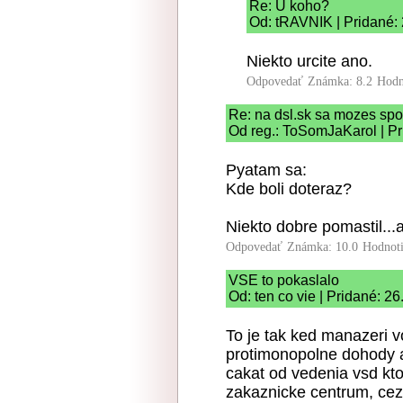
Re: U koho?
Od: tRAVNIK | Pridané: 
Niekto urcite ano.
Odpovedať
Známka: 8.2
Hodn
Re: na dsl.sk sa mozes spo
Od reg.: ToSomJaKarol | Pr
Pyatam sa:
Kde boli doteraz?
Niekto dobre pomastil...
Odpovedať
Známka: 10.0
Hodnot
VSE to pokaslalo
Od: ten co vie | Pridané: 2
To je tak ked manazeri v
protimonopolne dohody a
cakat od vedenia vsd kto
zakaznicke centrum, cez n