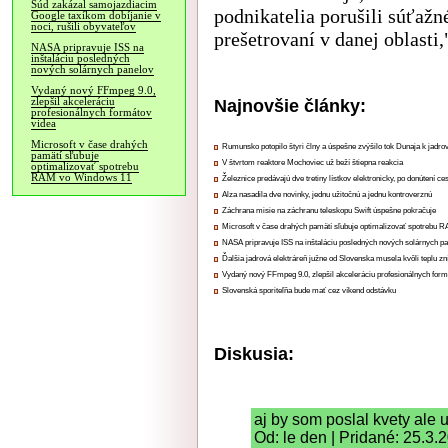
Súd zakázal samojazdiacim
podnikatelia porušili súťažn
Google taxíkom dobíjanie v
noci, rušili obyvateľov
prešetrovaní v danej oblasti
NASA pripravuje ISS na
inštaláciu posledných
nových solárnych panelov
Vydaný nový FFmpeg 9.0,
Najnovšie články:
zlepšil akceleráciu
profesionálnych formátov
videa
Microsoft v čase drahých
Rumunsko potopilo štyri člny a úspešne zvýšilo tok Dunaja k jadrov
pamätí sľubuje
V štvrtom reaktore Mochoviec už beží štiepna reakcia
optimalizovať spotrebu
RAM vo Windows 11
Železnice predávajú dve tretiny lístkov elektronicky, po donútení ce
Alza nasadila dve novinky, jednu užitočnú a jednu kontroverznú
Záchrana misie na záchranu teleskopu Swift úspešne pokračuje
Microsoft v čase drahých pamätí sľubuje optimalizovať spotrebu
NASA pripravuje ISS na inštaláciu posledných nových solárnych p
Ďalšia jadrová elektráreň južne od Slovenska musela kvôli teplu zn
Vydaný nový FFmpeg 9.0, zlepšil akceleráciu profesionálnych form
Slovenská sporiteľňa bude mať cez víkend odstávku
Diskusia:
aj by som poslal kvety ale 
Od: le den | Pridané: 25.3.