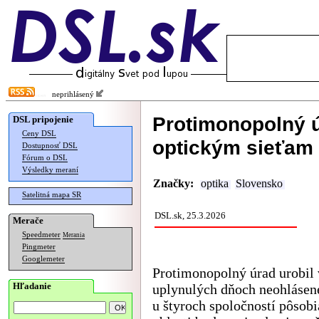
neprihlásený
Protimonopolný úr
DSL pripojenie
Ceny DSL
optickým sieťam
Dostupnosť DSL
Fórum o DSL
Výsledky meraní
Značky:
optika
Slovensko
Satelitná mapa SR
DSL.sk, 25.3.2026
Merače
Speedmeter
Merania
Pingmeter
Googlemeter
Protimonopolný úrad urobil 
Hľadanie
uplynulých dňoch neohlásen
u štyroch spoločností pôsobi