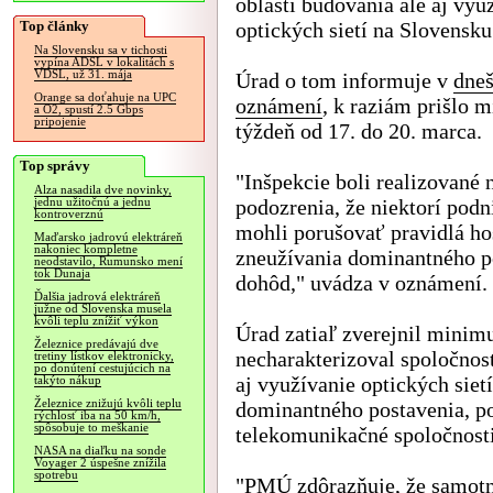
oblasti budovania ale aj vyu
Top články
optických sietí na Slovensku
Na Slovensku sa v tichosti
vypína ADSL v lokalitách s
VDSL, už 31. mája
Úrad o tom informuje v
dne
Orange sa doťahuje na UPC
oznámení
, k raziám prišlo 
a O2, spustí 2.5 Gbps
pripojenie
týždeň od 17. do 20. marca.
Top správy
"Inšpekcie boli realizované 
Alza nasadila dve novinky,
podozrenia, že niektorí podn
jednu užitočnú a jednu
kontroverznú
mohli porušovať pravidlá ho
Maďarsko jadrovú elektráreň
nakoniec kompletne
zneužívania dominantného po
neodstavilo, Rumunsko mení
tok Dunaja
dohôd," uvádza v oznámení.
Ďalšia jadrová elektráreň
južne od Slovenska musela
kvôli teplu znížiť výkon
Úrad zatiaľ zverejnil minim
Železnice predávajú dve
necharakterizoval spoločnost
tretiny lístkov elektronicky,
po donútení cestujúcich na
aj využívanie optických siet
takýto nákup
Železnice znižujú kvôli teplu
dominantného postavenia, po
rýchlosť iba na 50 km/h,
spôsobuje to meškanie
telekomunikačné spoločnosti.
NASA na diaľku na sonde
Voyager 2 úspešne znížila
spotrebu
"PMÚ zdôrazňuje, že samotn