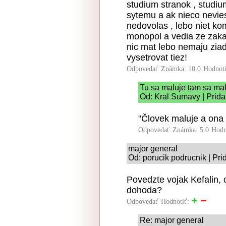
studium stranok , studiu
sytemu a ak nieco nevie
nedovolas , lebo niet kom
monopol a vedia ze zaka
nic mat lebo nemaju ziad
vysetrovat tiez!
Odpovedať
Známka: 10.0
Hodnot
Tu sa maluje tam sa ma
Od: Kral Sumavy | Prida
"Človek maluje a ona 
Odpovedať
Známka: 5.0
Hodn
major general
Od: porucik podrucnik | Pr
Povedzte vojak Kefalin, 
dohoda?
Odpovedať
Hodnotiť:
Re: major general