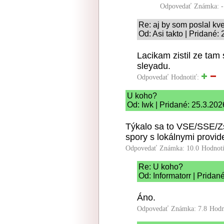
Odpovedať
Známka: -
Re: aj by som poslal kv
Od: Asi takto | Pridané:
Lacikam zistil ze tam
sleyadu.
Odpovedať
Hodnotiť:
U koho?
Od: Iwk | Pridané: 25.3.202
Týkalo sa to VSE/SSE/Zs
spory s lokálnymi provid
Odpovedať
Známka: 10.0
Hodnot
Re: U koho?
Od: Informatorr | Pridan
Áno.
Odpovedať
Známka: 7.8
Hodn