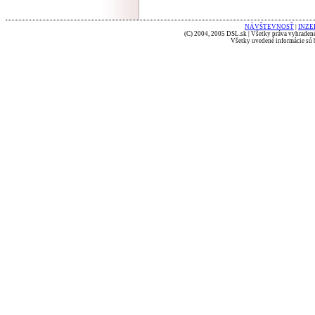
NÁVŠTEVNOSŤ
|
INZE
(C) 2004, 2005 DSL.sk | Všetky práva vyhradené
Všetky uvedené informácie sú b