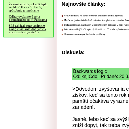
Najnovšie články:
Železnice znižujú kvôli teplu
rýchlosť iba na 50 km/h,
spôsobuje to meškanie
NASA na diaľku na sonde Voyager 2 úspešne znížila spotrebu
Odštartovala nová séria
populárneho sci-fi Futurama
Maďarsko jadrovú elektráreň nakoniec kompletne neodstavilo, Ru
Súd zakázal samojazdiacim Google taxíkom dobíjanie v noci, rušili
Súd zakázal samojazdiacim
Google taxíkom dobíjanie v
Železnice znižujú kvôli teplu rýchlosť iba na 50 km/h, spôsobuje t
noci, rušili obyvateľov
Slovensko.sk má opäť technické problémy
Diskusia:
Backwards logic
Od: knjiCdo | Pridané: 20.
>Dôvodom zvyšovania ci
ziskov, keď sa tento rok
pamätí očakáva výrazné
zariadení.
Jasné, lebo keď sa zvýši
zníži dopyt, tak treba zv