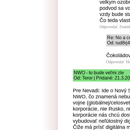
velkym ozobr
podvod sa vo
vzdy bude stal
Čo teda vla
Odpovedať
Známk
Re: No a co,
Od: rud8rj4
Čokoládov
Odpovedať
Ho
NWO - to bude veľmi zle
Od: Teror | Pridané: 21.3.2
Pre Nevadi: Ide o Nový 
NWO, čo znamená nebude
vojne (globálnej/celosve
korporácie, nie Rusko, n
korporácie nás chcú dos
vybudovať neľútostný dig
Čiže má prísť digitálna 