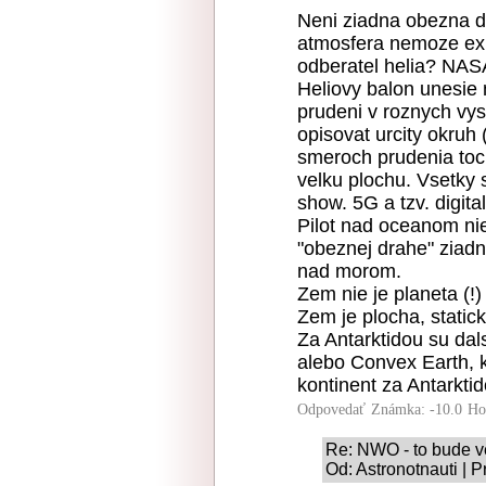
Neni ziadna obezna d
atmosfera nemoze exis
odberatel helia? NASA
Heliovy balon unesie 
prudeni v roznych vys
opisovat urcity okruh
smeroch prudenia toci
velku plochu. Vsetky
show. 5G a tzv. digit
Pilot nad oceanom ni
"obeznej drahe" ziadne
nad morom.
Zem nie je planeta (!)
Zem je plocha, statick
Za Antarktidou su dal
alebo Convex Earth, k
kontinent za Antarkti
Odpovedať
Známka: -10.0
Ho
Re: NWO - to bude ve
Od: Astronotnauti | 