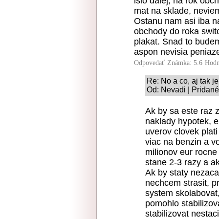
islo dalej, na rok ob
mat na sklade, neviem
Ostanu nam asi iba n
obchody do roka swi
plakat. Snad to budem
aspon nevisia peniaz
Odpovedať
Známka: 5.6
Hodn
Re: No a co, aj tak je 
Od: Nevadi | Pridané
Ak by sa este raz 
naklady hypotek, e
uverov clovek plat
viac na benzin a vo
milionov eur rocne
stane 2-3 razy a ak
Ak by staty nezacal
nechcem strasit, p
system skolabovat,
pomohlo stabilizova
stabilizovat nestac