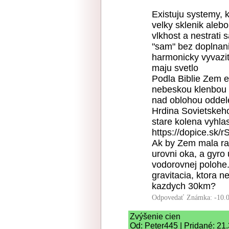
Existuju systemy, 
velky sklenik aleb
vlkhost a nestrati
"sam" bez doplnani
harmonicky vyvazite
maju svetlo
Podla Biblie Zem e
nebeskou klenbou 
nad oblohou odde
Hrdina Sovietskeho
stare kolena vyhlas
https://dopice.sk/r
Ak by Zem mala rad
urovni oka, a gyro 
vodorovnej polohe.
gravitacia, ktora n
kazdych 30km?
Odpovedať
Známka: -10.
Zvýšenie cien
Od: Peter445 | Pridané: 21