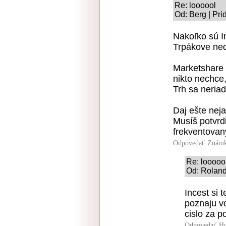
Re: loooool
Od: Berg | Pri
Nakoľko sú I
Trpákove ned
Marketshare I
nikto nechce
Trh sa neria
Daj ešte neja
Musíš potvrdi
frekventovan
Odpovedať
Známk
Re: looooo
Od: Roland
Incest si 
poznaju v
cislo za p
Odpovedať
Ho