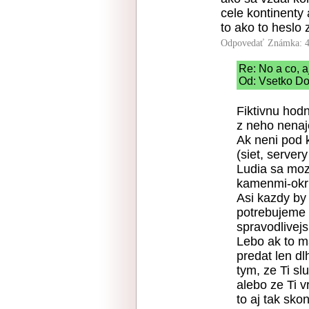
cele kontinenty 
to ako to heslo z
Odpovedať
Známka: 4
Re: No a co, aj
Od: Vsetko Do
Fiktivnu hodn
z neho nenaj
Ak neni pod 
(siet, server
Ludia sa moz
kamenmi-okru
Asi kazdy by
potrebujeme 
spravodlivejsi
Lebo ak to ma
predat len dl
tym, ze Ti sl
alebo ze Ti v
to aj tak sko