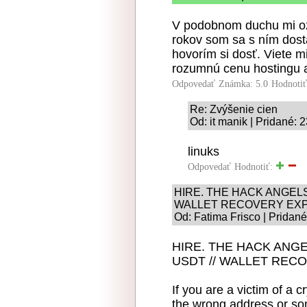
V podobnom duchu mi oz
rokov som sa s ním dost
hovorím si dosť. Viete m
rozumnú cenu hostingu
Odpovedať
Známka: 5.0
Hodnoti
Re: Zvýšenie cien
Od: it manik | Pridané: 
linuks
Odpovedať
Hodnotiť:
HIRE. THE HACK ANGELS /
WALLET RECOVERY EX
Od: Fatima Frisco | Pridan
HIRE. THE HACK ANGELS
USDT // WALLET REC
If you are a victim of a 
the wrong address or s