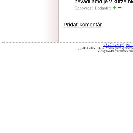
nevadi amd je v kurze ni
Odpovedať
Hodnotiť:
Pridať komentár
NÁVŠTEVNOSŤ
|
INZE
(C) 2004, 2005 DSL.sk | Všetky práva vyhradené
Všetky uvedené informácie sú b