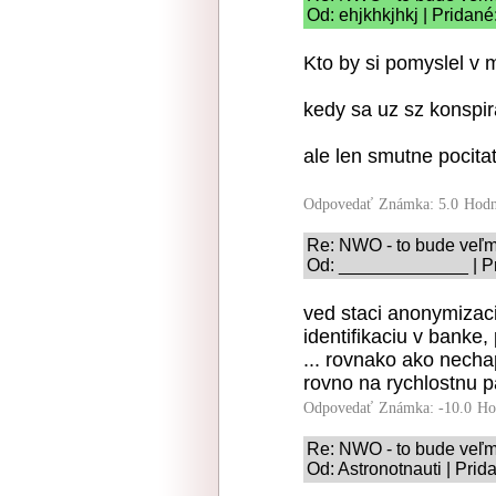
Od: ehjkhkjhkj | Pridané
Kto by si pomyslel v m
kedy sa uz sz konspi
ale len smutne pocitat,
Odpovedať
Známka: 5.0
Hodn
Re: NWO - to bude veľmi
Od: _____________ | Pr
ved staci anonymiza
identifikaciu v banke
... rovnako ako necha
rovno na rychlostnu 
Odpovedať
Známka: -10.0
Ho
Re: NWO - to bude veľmi
Od: Astronotnauti | Prid