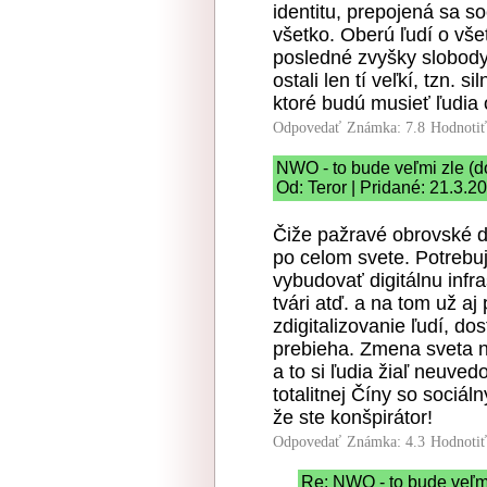
identitu, prepojená sa so
všetko. Oberú ľudí o vše
posledné zvyšky slobody,
ostali len tí veľkí, tzn.
ktoré budú musieť ľudia o
Odpovedať
Známka: 7.8
Hodnoti
NWO - to bude veľmi zle (do
Od: Teror | Pridané: 21.3.2
Čiže pažravé obrovské d
po celom svete. Potrebuj
vybudovať digitálnu infr
tvári atď. a na tom už aj
zdigitalizovanie ľudí, do
prebieha. Zmena sveta nas
a to si ľudia žiaľ neuved
totalitnej Číny so sociál
že ste konšpirátor!
Odpovedať
Známka: 4.3
Hodnoti
Re: NWO - to bude veľmi