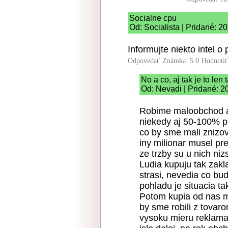
Socialne cpu
Od: Socialista | Pridané: 2
Informujte niekto intel o
Odpovedať
Známka: 5.0
Hodnoti
No a co, aj tak je to len 
Od: Nevadi | Pridané: 2
Robime maloobchod a n
niekedy aj 50-100% p
co by sme mali znizov
iny milionar musel pre
ze trzby su u nich niz
Ludia kupuju tak zakla
strasi, nevedia co bu
pohladu je situacia t
Potom kupia od nas me
by sme robili z tovar
vysoku mieru reklamaci