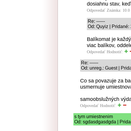
dosiahnu stav, keď
Odpovedať
Známka: 10.0
Re: ------
Od: Quyiz | Pridané:
Balíkomat je každý
viac balíkov, odde
Odpovedať
Hodnotiť:
Re: ------
Od: unreg.: Guest | Pri
Co sa povazuje za ba
usmernuje umiestnov
samoobslužných výdaj
Odpovedať
Hodnotiť:
s tym umiestnenim
Od: sgdasdgasdgda | Prida