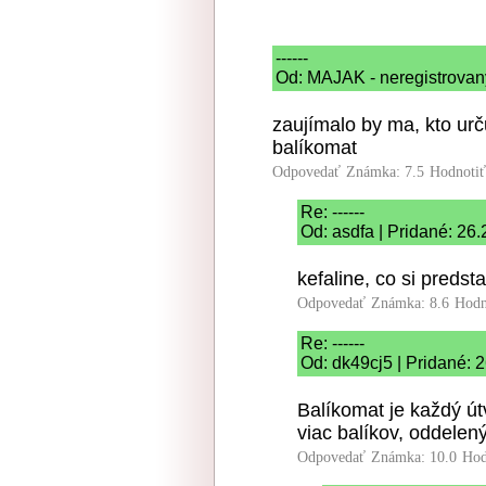
------
Od: MAJAK - neregistrovany
zaujímalo by ma, kto urč
balíkomat
Odpovedať
Známka: 7.5
Hodnoti
Re: ------
Od: asdfa | Pridané: 26
kefaline, co si preds
Odpovedať
Známka: 8.6
Hodn
Re: ------
Od: dk49cj5 | Pridané: 
Balíkomat je každý út
viac balíkov, oddelen
Odpovedať
Známka: 10.0
Hod