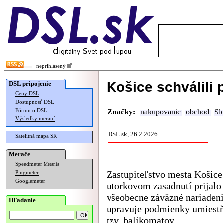
neprihlásený
Košice schválili 
DSL pripojenie
Ceny DSL
Dostupnosť DSL
Fórum o DSL
Značky:
nakupovanie
obchod
Sl
Výsledky meraní
DSL.sk, 26.2.2026
Satelitná mapa SR
Merače
Speedmeter
Merania
Zastupiteľstvo mesta Košic
Pingmeter
Googlemeter
utorkovom zasadnutí prijalo
všeobecne záväzné nariadeni
Hľadanie
upravuje podmienky umiest
tzv. balíkomatov.