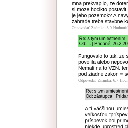
mna prekvapilo, ze doter
si moze hocikto postavit
je jeho pozemok? A navy
zahrade treba stavbne k
Odpovedať
Známka: 8.0
Hodnoti
Re: s tym umiestnenim
Od: ... | Pridané: 26.2.2
Fungovalo to tak, ze 
povolila alebo nepovo
Nemali na to VZN, te
pod ziadne zakon = s
Odpovedať
Známka: 6.7
Hodn
Re: s tym umiestnen
Od: zástupca | Prida
A tí väčšinou umie
veľkosťou "príspev
príspevok bol prime
niekde uprostred 