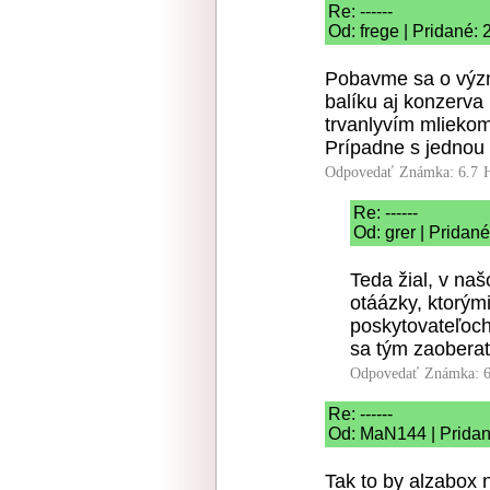
Re: ------
Od: frege | Pridané:
Pobavme sa o význa
balíku aj konzerva
trvanlyvím mlieko
Prípadne s jednou
Odpovedať
Známka: 6.7
Re: ------
Od: grer | Pridan
Teda žial, v na
otáázky, ktorým
poskytovateľoch 
sa tým zaoberať
Odpovedať
Známka: 6
Re: ------
Od: MaN144 | Pridan
Tak to by alzabox n