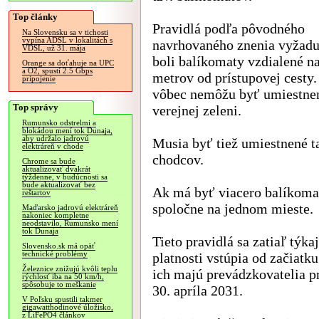
Top články
Pravidlá podľa pôvodného
Na Slovensku sa v tichosti
vypína ADSL v lokalitách s
navrhovaného znenia vyžadu
VDSL, už 31. mája
boli balíkomaty vzdialené na
Orange sa doťahuje na UPC
a O2, spustí 2.5 Gbps
metrov od prístupovej cesty
pripojenie
vôbec nemôžu byť umiestne
Top správy
verejnej zeleni.
Rumunsko odstrelmi a
blokádou mení tok Dunaja,
aby udržalo jadrovú
Musia byť tiež umiestnené t
elektráreň v chode
chodcov.
Chrome sa bude
aktualizovať dvakrát
týždenne, v budúcnosti sa
bude aktualizovať bez
Ak má byť viacero balíkoma
reštartov
spoločne na jednom mieste.
Maďarsko jadrovú elektráreň
nakoniec kompletne
neodstavilo, Rumunsko mení
tok Dunaja
Tieto pravidlá sa zatiaľ tý
Slovensko.sk má opäť
technické problémy
platnosti vstúpia od začiatk
Železnice znižujú kvôli teplu
ich majú prevádzkovatelia p
rýchlosť iba na 50 km/h,
spôsobuje to meškanie
30. apríla 2031.
V Poľsku spustili takmer
gigawatthodinové úložisko,
z LiFePO4 článkov