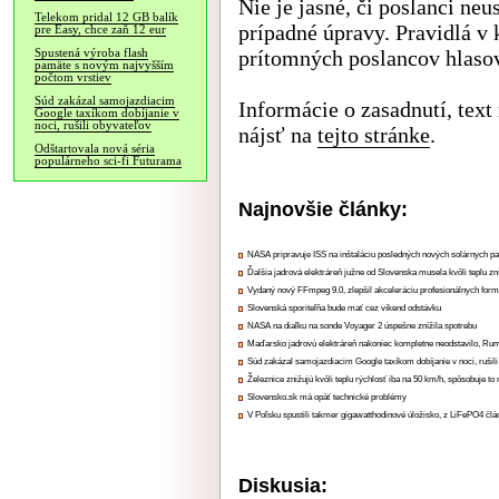
Nie je jasné, či poslanci ne
Telekom pridal 12 GB balík
prípadné úpravy. Pravidlá v 
pre Easy, chce zaň 12 eur
prítomných poslancov hlasov
Spustená výroba flash
pamäte s novým najvyšším
počtom vrstiev
Súd zakázal samojazdiacim
Informácie o zasadnutí, tex
Google taxíkom dobíjanie v
noci, rušili obyvateľov
nájsť na
tejto stránke
.
Odštartovala nová séria
populárneho sci-fi Futurama
Najnovšie články:
NASA pripravuje ISS na inštaláciu posledných nových solárnych p
Ďalšia jadrová elektráreň južne od Slovenska musela kvôli teplu zn
Vydaný nový FFmpeg 9.0, zlepšil akceleráciu profesionálnych form
Slovenská sporiteľňa bude mať cez víkend odstávku
NASA na diaľku na sonde Voyager 2 úspešne znížila spotrebu
Maďarsko jadrovú elektráreň nakoniec kompletne neodstavilo, Ru
Súd zakázal samojazdiacim Google taxíkom dobíjanie v noci, rušili
Železnice znižujú kvôli teplu rýchlosť iba na 50 km/h, spôsobuje t
Slovensko.sk má opäť technické problémy
V Poľsku spustili takmer gigawatthodinové úložisko, z LiFePO4 čl
Diskusia: