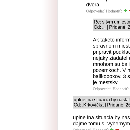
dvora.
Odpovedať
Hodnotiť:
Re: s tym umiest
Od: ... | Pridané:
Ak taketo infor
spravnom mieste
pripravit podkla
nejaky ziadatel 
mnohom su bali
pozemkoch. V n
balikoboxov. 3 
je mestsky.
Odpovedať
Hodnotiť:
uplne ina situacia by nasta
Od: .Krkovička | Pridané: 2
uplne ina situacia by nast
dajme tomu s "vyhernymi