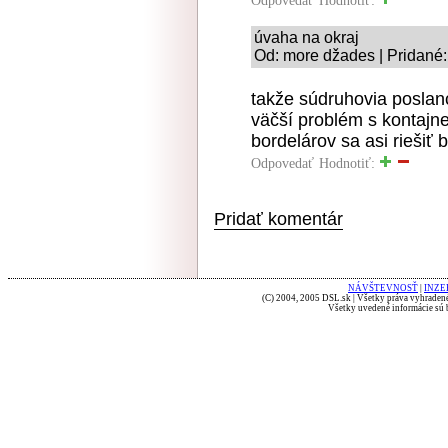
Odpovedať
Hodnotiť:
úvaha na okraj
Od: more džades | Pridané:
takže súdruhovia poslanc
väčší problém s kontajne
bordelárov sa asi riešiť
Odpovedať
Hodnotiť:
Pridať komentár
NÁVŠTEVNOSŤ
|
INZE
(C) 2004, 2005 DSL.sk | Všetky práva vyhradené
Všetky uvedené informácie sú b