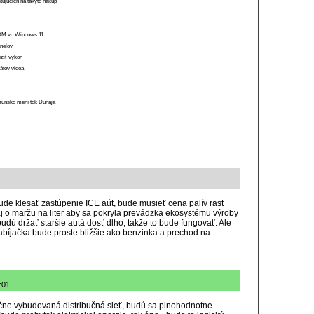
stujúcich na takýto nákup
 RAM vo Windows 11
anelov
ížiť výkon
átov videa
munsko mení tok Dunaja
de klesať zastúpenie ICE aút, bude musieť cena palív rast
 aj o maržu na liter aby sa pokryla prevádzka ekosystému výroby
budú držať staršie autá dosť dlho, takže to bude fungovať. Ale
íjačka bude proste bližšie ako benzinka a prechod na
:01
čne vybudovaná distribučná sieť, budú sa plnohodnotne