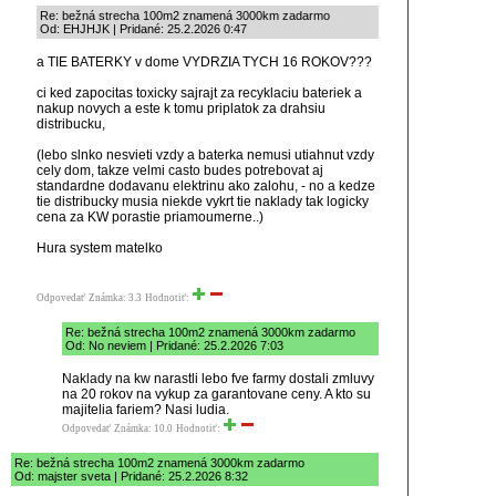
Re: bežná strecha 100m2 znamená 3000km zadarmo
Od: EHJHJK | Pridané: 25.2.2026 0:47
a TIE BATERKY v dome VYDRZIA TYCH 16 ROKOV???
ci ked zapocitas toxicky sajrajt za recyklaciu bateriek a
nakup novych a este k tomu priplatok za drahsiu
distribucku,
(lebo slnko nesvieti vzdy a baterka nemusi utiahnut vzdy
cely dom, takze velmi casto budes potrebovat aj
standardne dodavanu elektrinu ako zalohu, - no a kedze
tie distribucky musia niekde vykrt tie naklady tak logicky
cena za KW porastie priamoumerne..)
Hura system matelko
Odpovedať
Známka: 3.3
Hodnotiť:
Re: bežná strecha 100m2 znamená 3000km zadarmo
Od: No neviem | Pridané: 25.2.2026 7:03
Naklady na kw narastli lebo fve farmy dostali zmluvy
na 20 rokov na vykup za garantovane ceny. A kto su
majitelia fariem? Nasi ludia.
Odpovedať
Známka: 10.0
Hodnotiť:
Re: bežná strecha 100m2 znamená 3000km zadarmo
Od: majster sveta | Pridané: 25.2.2026 8:32