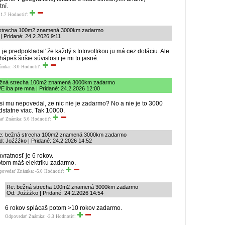
tní.
1.7
Hodnotiť:
 strecha 100m2 znamená 3000km zadarmo
 | Pridané: 24.2.2026 9:11
 je predpokladať že každý s fotovoltikou ju má cez dotáciu. Ale
hápeš širšie súvislosti je mi to jasné.
ámka: -3.0
Hodnotiť:
ežná strecha 100m2 znamená 3000km zadarmo
E iba pre mna | Pridané: 24.2.2026 12:00
si mu nepovedal, ze nic nie je zadarmo? No a nie je to 3000
dstatne viac. Tak 10000.
ať
Známka: 5.6
Hodnotiť:
e: bežná strecha 100m2 znamená 3000km zadarmo
d: Joźźźko | Pridané: 24.2.2026 14:52
vratnosť je 6 rokov.
tom máš elektriku zadarmo.
povedať
Známka: -5.0
Hodnotiť:
Re: bežná strecha 100m2 znamená 3000km zadarmo
Od: Joźźźko | Pridané: 24.2.2026 14:54
6 rokov splácaš potom >10 rokov zadarmo.
Odpovedať
Známka: -3.3
Hodnotiť: