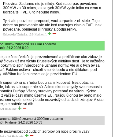
Picovina. Zadarmo nie je nikdy. Ked nacerpas povedzme
300MW za 30 rokov, tak ta tych 30MW vyslo tolko co cena a
udrzba tej FVE. 0 to nebude nikdy.
Ty si ale pouzil ten prepocet, voci cerpanie z el. siete. To je
dobre na porovnanie ale nie ked uvazujes cisto o FVE. Inak
povedane, pomiesal si hrusky a podprsenky.
Odpovedať
Známka: 10.0
Hodnotiť:
echa 100m2 znamená 3000km zadarmo
ané: 24.2.2026 8:29
ne, ale čokoľvek čo je prezentované a pretláčané ako zákaz je
ný človek už ma týchto Bruselských diktátov dosť. Je to každého
 pokým to splní všeobecne uznané normy. Ale aj o tých by sa
ať. Faktom ostáva - chceli sme slobodu a nie diktatúru pod
. Väčšina ľudí ani nevie kto je prezidentom EÚ.
ak super tak si ich ľudia budú sami kupovať. Bez dotácií a
e, tak asi tak super nie sú. A tieto eko nezmysly svet nespasia.
konomiku Európy. Všetky suroviny potrebné na výrobu týchto
 z väčšej časti mimo územie EÚ. Našou úlohou by preto malo
astnom systéme ktorý bude nezávislý od cudzích zdrojov. A síce
r, ale batérie sú dlh.
5.9
Hodnotiť:
 strecha 100m2 znamená 3000km zadarmo
3 | Pridané: 24.2.2026 10:33
ite nezavislost od cudzich zdrojov pri rope prosim vas?
ámka: 2.0
Hodnotiť: