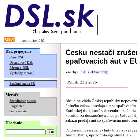
neprihlásený
Česku nestačí zruše
DSL pripojenie
Ceny DSL
spaľovacích áut v E
Dostupnosť DSL
Fórum o DSL
Značky:
EÚ
elektromobily
Výsledky meraní
DSL.sk, 23.2.2026
Satelitná mapa SR
Merače
Aktuálna vláda Českej republiky nepovažu
Speedmeter
Merania
úplného zákazu predaja áut so spaľovacím
Pingmeter
Európskej únii, ktoré v decembri oznámila
Googlemeter
komisia, za dostatočné a chce požadovať ú
zákazu predaja áut so spaľovacím motorom
Hľadanie
Po dnešnom zasadaní vlády to avizoval če
Andrej Babiš,
upozornila
agentúra ČTK.