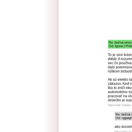
Re: bežná str
Od: Igona | Prid
To je síce krás
diktát. A rozum
vec čo používa
dalo polemizov
rúškom slobody
Ak sú elektro t
zákazov. Keď ni
Iba to zničí e
automobilov sú
pracovať na vl
slniečko je supe
Odpovedať
Známka: 
Re: bežná
Od: rggatgh
ako dociel
Odpovedať
Zn