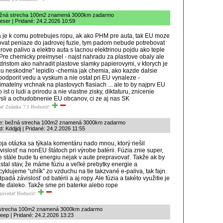
ežná strecha 100m2 znamená 3000km zadarmo
eser | Pridané: 24.2.2026 10:59
 je k comu potrebujes ropu, ak ako PHM pre auta, tak EU moze
ovat peniaze do jadrovej fuzie, tym padom nebude potrebovat
drove palivo a elektro auta s lacnou elektrinou pojdu ako teple
 Pre chemicky preimysel - najst nahradu za plastove obaly ale
dristom ako nahradit plastove slamky papierovymi, v ktorych je
iu neskodne" lepidlo -chemia jak chemia, ako kazde dalsie
podporit vedu a vyskum a nie ostat pri EU vynaleze -
matelny vrchnak na plastovych flasiach ... ale to by najprv EU
ist o ludi a prirodu a nie vlastne zisky, diktaturu, znicenie
sli a ochudobnenie EU obcanov, ci ze aj nas SK
ať
Známka: 7.1
Hodnotiť:
e: bežná strecha 100m2 znamená 3000km zadarmo
: Kddjjdj | Pridané: 24.2.2026 11:55
ja otázka sa týkala komentáru nado mnou, ktorý riešil
vislosť na nonEU štátoch pri výrobe batérii. Fúzia znie super,
e stále bude tu energiu nejak v aute prepravovať. Takže ak by
stal stav, že máme fúziu a veľké prebytky energie a
cyklujeme “uhlík” zo vzduchu na tie takzvané e-paliva, tak fajn.
padá závislosť od batérii a aj ropy. Ale fúzia a takéto využitie je
te ďaleko. Takže sme pri baterke alebo rope
povedať
Hodnotiť:
 strecha 100m2 znamená 3000km zadarmo
eep | Pridané: 24.2.2026 13:23