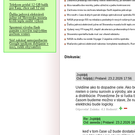
Železnice predávajú dve tretiny lístkov elektronicky, po donútení ce
Telekom pridal 12 GB balík
Alza nasadila dve novinky, jednu užitočnú a jednu kontroverznú
pre Easy, chce zaň 12 eur
Záchrana misie na záchranu teleskopu Swift úspešne pokračuje
Ďalšia jadrová elektráreň
Microsoft v čase drahých pamätí sľubuje optimalizovať spotrebu
južne od Slovenska musela
NASA pripravuje ISS na inštaláciu posledných nových solárnych p
kvôli teplu znížiť výkon
Ďalšia jadrová elektráreň južne od Slovenska musela kvôli teplu zn
Spustená výroba flash
Vydaný nový FFmpeg 9.0, zlepšil akceleráciu profesionálnych form
pamäte s novým najvyšším
počtom vrstiev
Slovenská sporiteľňa bude mať cez víkend odstávku
NASA na diaľku na sonde Voyager 2 úspešne znížila spotrebu
Súd zakázal samojazdiacim
Google taxíkom dobíjanie v
Maďarsko jadrovú elektráreň nakoniec kompletne neodstavilo, Ru
noci, rušili obyvateľov
Diskusia:
Jxjddjdj
Od: Ndjdjdj | Pridané: 23.2.2026 17:56
Uvidíme ako to dopadne cele. Ako bu
nielen o cenu surovín a výroby, ale
a distribúcie. Povedzme že si ľudia 
časom budeme možno v stave, že nab
elektrickú bude logicky.
Odpovedať
Známka: -0.3
Hodnotiť:
Re: Jxjddjdj
Od: awwda | Pridané: 23.2.2026 18
keď v tom čase už bude dostato