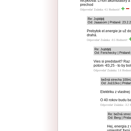
recyklovať Li-ion akumulátory a 
prechod
Odpovedať
Známka: 4.5
Hodnotiť:
Re: Jxjddjdj
Od: Jaaasom | Pridané: 23.2.
Prebytok el.energie je už d
drahá.
Odpovedať
Známka: -0.5
Hodnotiť:
Re: Jxjddjdj
Od: Ferichecky | Pridané
Vies si predstavit? Ra
potom -€0,25 - to by bol
Odpovedať
Známka: 1.6
Hodnot
bežná strecha 100
Od: Joźźźko | Pridan
Elektriku z vlastne
O 40 rokov budu bat
Odpovedať
Známka: -3.2
Re: bežná str
Od: Berg | Prid
Hej, energia z 
umiestniť fixný