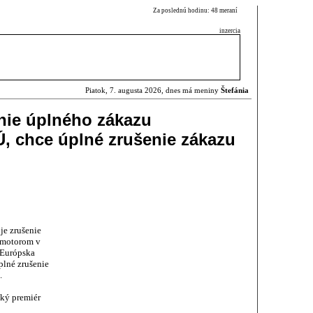
Za poslednú hodinu: 48 meraní
inzercia
Piatok, 7. augusta 2026, dnes má meniny
Štefánia
nie úplného zákazu
Ú, chce úplné zrušenie zákazu
je zrušenie
 motorom v
 Európska
plné zrušenie
.
ský premiér