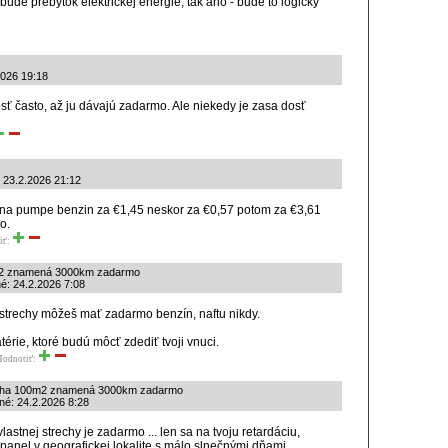
bude prebytok elektrickej energie, tak áno - bude to logický
2026 19:18
osť často, až ju dávajú zadarmo. Ale niekedy je zasa dosť
: 23.2.2026 21:12
z na pumpe benzin za €1,45 neskor za €0,57 potom za €3,61
o.
iť:
m2 znamená 3000km zadarmo
é: 24.2.2026 7:08
j strechy môžeš mať zadarmo benzín, naftu nikdy.
érie, ktoré budú môcť zdediť tvoji vnuci.
Hodnotiť:
echa 100m2 znamená 3000km zadarmo
ané: 24.2.2026 8:28
vlastnej strechy je zadarmo ... len sa na tvoju retardáciu,
 panel v geografickej lokalite s málo slnečnými dňami,