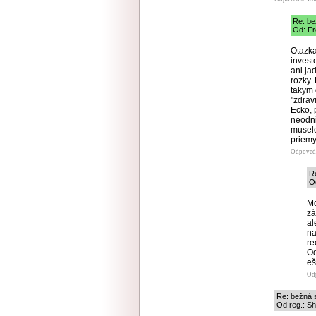
Re: b
Od: Fr
Otazka
invest
ani ja
rozky.
takym 
"zdrav
Ecko, 
neodni
muselo 
priemy
Odpoved
R
Od
Mo
zá
al
na
re
Od
eš
Od
Re: bežná
Od reg.: Sh