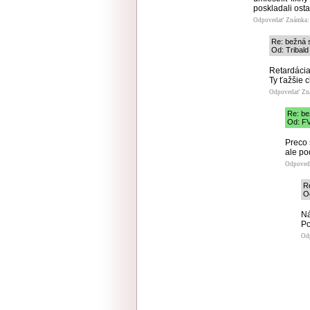
poskladali osta
Odpovedať
Známka: 
Re: bežná
Od: Tribald
Retardácia
Ty ťažšie c
Odpovedať
Zn
Re: b
Od: FV
Preco 
ale po
Odpoved
R
O
Ná
Po
Od