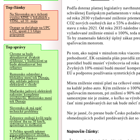
Top články
Podľa doteraz platnej legislatívy navrhnut
schválenej Európskym parlamentom v rok
Na Slovensku sa v tichosti
od roku 2030 vyžadované zníženie priemer
vypína ADSL v lokalitách s
VDSL, už 31. mája
CO2 nových osobných áut o 55% a dodávo
stavu z roku 2021. Od roku 2035 následne
Orange sa doťahuje na UPC
a O2, spustí 2.5 Gbps
vyžadované zníženie emisií o 100%, teda n
pripojenie
To by znamenalo faktický úplný zákaz pred
spaľovacím motorom.
Top správy
Po tom, ako najmä v minulom roku viacero k
Chrome sa bude
aktualizovať dvakrát
prehodnotiť, EK oznámila plán pravidlá z
týždenne, v budúcnosti sa
pravidiel budú musieť výrobcovia od roku 
bude aktualizovať bez
Zvyšných 10% emisií budú musieť kompenz
reštartov
EÚ a podporou používania syntetických pal
Rumunsko odstrelmi a
blokádou mení tok Dunaja,
aby udržalo jadrovú
Miera zníženie emisií platí na celkové e
elektráreň v chode
na každé jedno auto. Kým zníženie o 100% 
Maďarsko jadrovú elektráreň
spaľovacím motorom, pri znížení o 90% môž
nakoniec kompletne
samozrejme nie je známe, o koľko sa výrob
neodstavilo, Rumunsko mení
tok Dunaja
časť nimi predávaných áut tak bude môcť m
Slovensko.sk má opäť
technické problémy
Nie je jasné, čo presne bude Česko požado
obmedzujúcich podiel predávaných áut so
Železnice znižujú kvôli teplu
rýchlosť iba na 50 km/h,
spôsobuje to meškanie
Najnovšie články:
V Poľsku spustili takmer
gigawatthodinové úložisko,
z LiFePO4 článkov