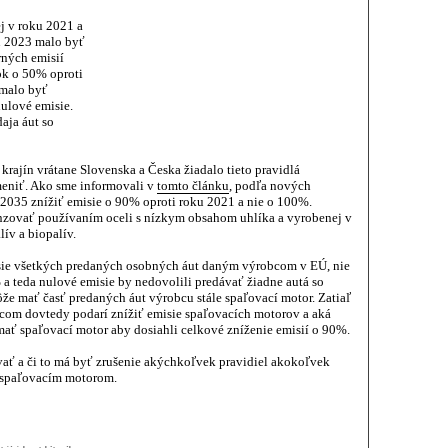
ej v roku 2021 a
u 2023 malo byť
ných emisií
k o 50% oproti
 malo byť
ulové emisie.
aja áut so
rajín vrátane Slovenska a Česka žiadalo tieto pravidlá
meniť. Ako sme informovali v
tomto článku
, podľa nových
2035 znížiť emisie o 90% oproti roku 2021 a nie o 100%.
ovať používaním oceli s nízkym obsahom uhlíka a vyrobenej v
ív a biopalív.
misie všetkých predaných osobných áut daným výrobcom v EÚ, nie
a teda nulové emisie by nedovolili predávať žiadne autá so
e mať časť predaných áut výrobcu stále spaľovací motor. Zatiaľ
com dovtedy podarí znížiť emisie spaľovacích motorov a aká
ať spaľovací motor aby dosiahli celkové zníženie emisií o 90%.
vať a či to má byť zrušenie akýchkoľvek pravidiel akokoľvek
 spaľovacím motorom.