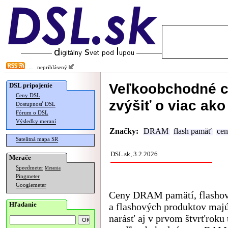
neprihlásený
Veľkoobchodné c
DSL pripojenie
Ceny DSL
zvýšiť o viac ak
Dostupnosť DSL
Fórum o DSL
Výsledky meraní
Značky:
DRAM
flash pamäť
ce
Satelitná mapa SR
DSL.sk, 3.2.2026
Merače
Speedmeter
Merania
Pingmeter
Googlemeter
Ceny DRAM pamätí, flashov
Hľadanie
a flashových produktov maj
narásť aj v prvom štvrťroku 