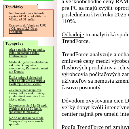
a veľkoobchodné ceny RAM
Top články
pre PC sa majú zvýšiť oproti
poslednému štvrťroku 2025 
Na Slovensku sa v tichosti
vypína ADSL v lokalitách s
VDSL, už 31. mája
110%.
Orange sa doťahuje na UPC
a O2, spustí 2.5 Gbps
pripojenie
Odhaduje
to analytická spol
TrendForce.
Top správy
Alza nasadila dve novinky,
TrendForce analyzuje a odh
jednu užitočnú a jednu
kontroverznú
zmluvné ceny medzi výrobc
Maďarsko jadrovú elektráreň
nakoniec kompletne
flashových produktov a ich
neodstavilo, Rumunsko mení
tok Dunaja
výrobcovia počítačových za
Ďalšia jadrová elektráreň
užívateľov sa nemusia zmeni
južne od Slovenska musela
kvôli teplu znížiť výkon
časovo posunutý.
Železnice predávajú dve
tretiny lístkov elektronicky,
po donútení cestujúcich na
Dôvodom zvyšovania cien D
takýto nákup
Železnice znižujú kvôli teplu
veľký dopyt kvôli intenzívn
rýchlosť iba na 50 km/h,
spôsobuje to meškanie
centier najmä pre umelú inte
NASA na diaľku na sonde
Voyager 2 úspešne znížila
spotrebu
Podľa TrendForce pri zmluv