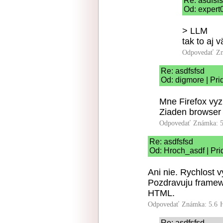
Re: asdfsf
Od: expert
> LLM
tak to aj 
Odpovedať
Zn
Re: asdfsfsd
Od: digmore | Pri
Mne Firefox vyz
Ziaden browser 
Odpovedať
Známka: 5
Re: asdfsfsd
Od: Hroch_asdf | Pri
Ani nie. Rychlost 
Pozdravuju framew
HTML.
Odpovedať
Známka: 5.6
Re: asdfsfsd