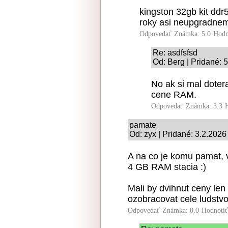
kingston 32gb kit ddr5
roky asi neupgradnem
Odpovedať
Známka: 5.0
Hodn
Re: asdfsfsd
Od: Berg | Pridané: 
No ak si mal doter
cene RAM.
Odpovedať
Známka: 3.3
pamate
Od: zyx | Pridané: 3.2.2026
A na co je komu pamat, 
4 GB RAM stacia :)
Mali by dvihnut ceny len
ozobracovat cele ludstvo
Odpovedať
Známka: 0.0
Hodnoti