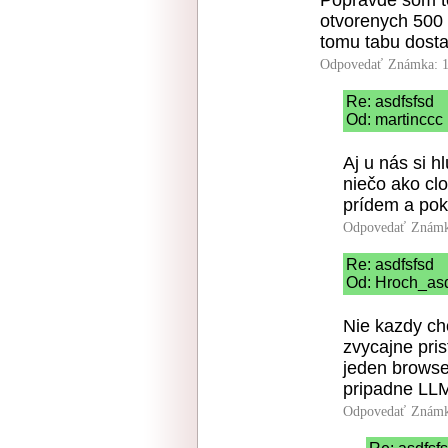
Popravde som to
otvorenych 500 
tomu tabu dostat
Odpovedať
Známka: 1
Re: asdfsfsd
Od: martinccc 
Aj u nás si hl
niečo ako cl
prídem a pok
Odpovedať
Známk
Re: asdfsfsd
Od: Hroch_asd
Nie kazdy cho
zvycajne pri
jeden browse
pripadne LLM
Odpovedať
Známk