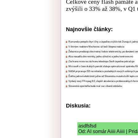
Celkové ceny flash pamäte a
zvýšili o 33% až 38%, v Q1
Najnovšie články:
Rumunsko potopilo štyri člny a úspešne zvýšilo tok Dunaja k jadrov
V štvrtom reaktore Mochoviec už beží štiepna reakcia
Železnice predávajú dve tretiny lístkov elektronicky, po donútení ce
Alza nasadila dve novinky, jednu užitočnú a jednu kontroverznú
Záchrana misie na záchranu teleskopu Swift úspešne pokračuje
Microsoft v čase drahých pamätí sľubuje optimalizovať spotrebu
NASA pripravuje ISS na inštaláciu posledných nových solárnych p
Ďalšia jadrová elektráreň južne od Slovenska musela kvôli teplu zn
Vydaný nový FFmpeg 9.0, zlepšil akceleráciu profesionálnych form
Slovenská sporiteľňa bude mať cez víkend odstávku
Diskusia:
asdfsfsd
Od: AI somár Aiiii Aiiii | Pr