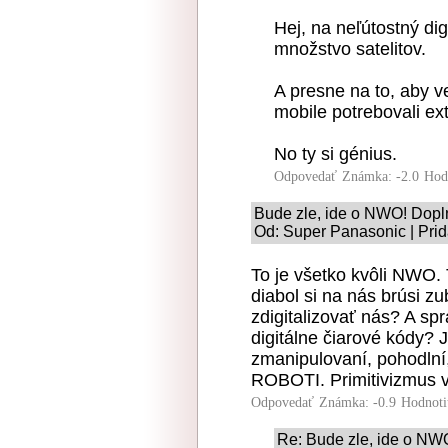
Hej, na neľútostný dig
množstvo satelitov.
A presne na to, aby ve
mobile potrebovali e
No ty si génius.
Odpovedať
Známka: -2.0
Hod
Bude zle, ide o NWO! Dopl
Od: Super Panasonic | Prid
To je všetko kvôli NWO. 
diabol si na nás brúsi z
zdigitalizovať nás? A s
digitálne čiarové kódy? 
zmanipulovaní, pohodlní,
ROBOTI. Primitivizmus v
Odpovedať
Známka: -0.9
Hodnoti
Re: Bude zle, ide o NW