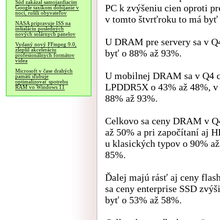
Súd zakázal samojazdiacim
PC k zvýšeniu cien oproti 
Google taxíkom dobíjanie v
noci, rušili obyvateľov
v tomto štvrťroku to má by
NASA pripravuje ISS na
inštaláciu posledných
nových solárnych panelov
U DRAM pre servery sa v Q4
Vydaný nový FFmpeg 9.0,
zlepšil akceleráciu
byť o 88% až 93%.
profesionálnych formátov
videa
Microsoft v čase drahých
U mobilnej DRAM sa v Q4 c
pamätí sľubuje
optimalizovať spotrebu
LPDDR5X o 43% až 48%, v to
RAM vo Windows 11
88% až 93%.
Celkovo sa ceny DRAM v Q4
až 50% a pri započítaní aj
u klasických typov o 90% a
85%.
Ďalej majú rásť aj ceny fla
sa ceny enterprise SSD zvýš
byť o 53% až 58%.