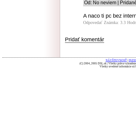
Od: No neviem | Pridané
A naco ti pc bez inter
Odpovedať
Známka: 3.3
Hodn
Pridať komentár
NÁVŠTEVNOSŤ
|
INZE
(C) 2004, 2005 DSL.sk | Všetky práva vyhradené
Všetky uvedené informácie sú b