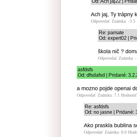
Od: Ach jaj22 | Prid
Ach jaj, Ty trápny 
Odpovedať
Známka: -3.5
Re: pamate
Od: expert02 | Pr
škola nič ? dom
Odpovedať
Známka: -
asfdsfs
Od: dfsdafsd | Pridané: 3.2
a mozno pojde openai d
Odpovedať
Známka: 7.1
Hodnoti
Re: asfdsfs
Od: no jasne | Pridané:
Ako praskla bublina s
Odpovedať
Známka: 0.0
Hodn