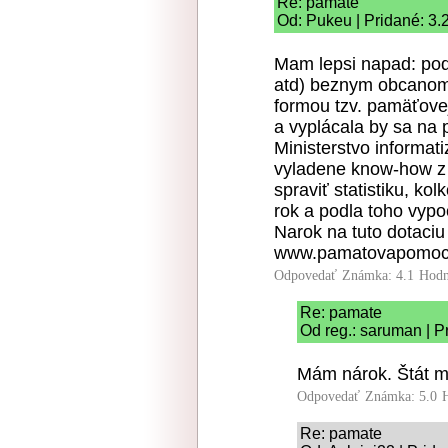
Re: pamate
Od: Pukeu | Pridané: 3.
Mam lepsi napad: po
atd) beznym obcanom 
formou tzv. pamäťovej
a vyplácala by sa na 
Ministerstvo informat
vyladene know-how z
spraviť statistiku, ko
rok a podla toho vypo
Narok na tuto dotaciu 
www.pamatovapomoc
Odpovedať
Známka: 4.1
Hodn
Re: pamate
Od reg.: saruman | P
Mám nárok. Štát mi
Odpovedať
Známka: 5.0
Re: pamate