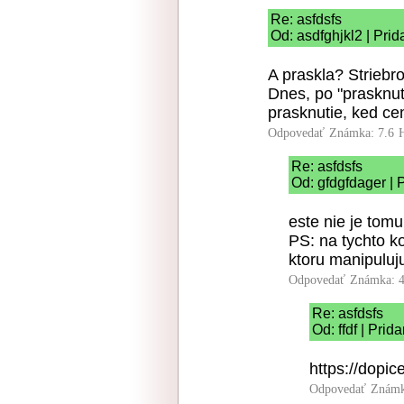
Re: asfdsfs
Od: asdfghjkl2 | Pri
A praskla? Striebr
Dnes, po "prasknut
prasknutie, ked ce
Odpovedať
Známka: 7.6
Re: asfdsfs
Od: gfdgfdager | 
este nie je tomu
PS: na tychto ko
ktoru manipuluj
Odpovedať
Známka: 4
Re: asfdsfs
Od: ffdf | Pri
https://dopic
Odpovedať
Známk