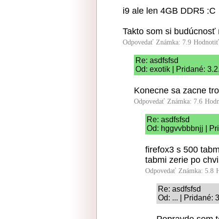
i9 ale len 4GB DDR5 :C
Takto som si budúcnosť 
Odpovedať
Známka: 7.9
Hodnoti
Re: asdfsfsd
Od: exotik | Pridané: 3.
Konecne sa zacne troc
Odpovedať
Známka: 7.6
Hodn
Re: asdfsfsd
Od: hggvvbbbnjj | Pr
firefox3 s 500 ta
tabmi zerie po chvi
Odpovedať
Známka: 5.8
Re: asdfsfsd
Od: ... | Pridané: