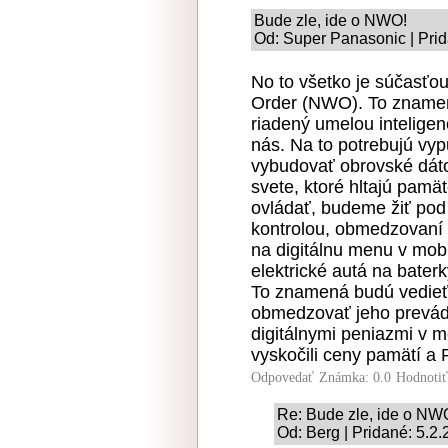
Bude zle, ide o NWO!
Od: Super Panasonic | Prid
No to všetko je súčasťo
Order (NWO). To znamená
riadený umelou inteligen
nás. Na to potrebujú vypu
vybudovať obrovské dáto
svete, ktoré hltajú pamät
ovládať, budeme žiť pod
kontrolou, obmedzovaní 
na digitálnu menu v mobi
elektrické autá na bater
To znamená budú vedieť 
obmedzovať jeho prevádzk
digitálnymi peniazmi v m
vyskočili ceny pamätí a
Odpovedať
Známka: 0.0
Hodnoti
Re: Bude zle, ide o NW
Od: Berg | Pridané: 5.2