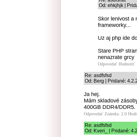
Od: ehkjhjk | Pri
Skor lenivost a 
frameworky...
Uz aj php ide do
Stare PHP stran
nenazrate grcy
Odpovedať
Hodnotiť:
Re: asdfsfsd
Od: Berg | Pridané: 4.2
Ja hej.
Mám skladové zásoby
400GB DDR4/DDR5.
Odpovedať
Známka: 2.0
Hodn
Re: asdfsfsd
Od: Kveri_ | Pridané: 4