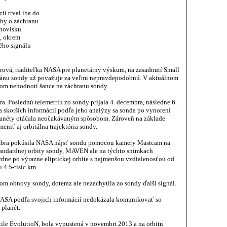
ií trval iba do
hy o záchranu
novisku
e, okrem
ého signálu
rová, riaditeľka NASA pre planetárny výskum, na zasadnutí Small
hránu sondy už považuje za veľmi nepravdepodobnú. V aktuálnom
m nehodnotí šance na záchranu sondy.
a. Poslednú telemetriu zo sondy prijala 4. decembra, následne 6.
a skorších informácií podľa jeho analýzy sa sonda po vynorení
lanéty otáčala neočakávaným spôsobom. Zároveň na základe
eniť aj orbitálna trajektória sondy.
cembra pokúsila NASA nájsť sondu pomocou kamery Mastcam na
tandardnej orbity sondy, MAVEN ale na týchto snímkach
ne po výrazne eliptickej orbite s najmenšou vzdialenosťou od
4.5-tisíc km.
om obnovy sondy, doteraz ale nezachytila zo sondy ďalší signál.
NASA podľa svojich informácií nedokázala komunikovať so
 planét.
le EvolutioN, bola vypustená v novembri 2013 a na orbitu