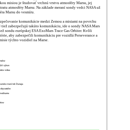
kou misiou je študovať vrchnú vrstvu atmosféry Marsu, jej
stratu atmosféry Marsu. Na základe meraní sondy vedci NASA už
féra Marsu do vesmíru.
ezpečovanie komunikácie medzi Zemou a misiami na povrchu
ré tiež zabezpečujú takúto komunikáciu, ide o sondy NASA Mars
iež sondu európskej ESA ExoMars Trace Gas Orbiter. Kvôli
tórie, aby zabezpečili komunikáciu pre vozidlá Perseverance a
 misie týchto vozidiel na Marse.
anelov
ížiť výkon
átov videa
munsko mení tok Dunaja
 obyvateľov
o meškanie
ánkov