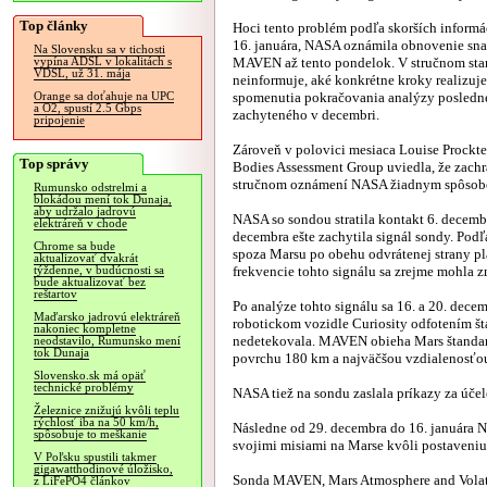
Top články
Hoci tento problém podľa skorších informác
16. januára, NASA oznámila obnovenie sna
Na Slovensku sa v tichosti
MAVEN až tento pondelok. V stručnom sta
vypína ADSL v lokalitách s
VDSL, už 31. mája
neinformuje, aké konkrétne kroky realizuj
spomenutia pokračovania analýzy posledn
Orange sa doťahuje na UPC
a O2, spustí 2.5 Gbps
zachyteného v decembri.
pripojenie
Zároveň v polovici mesiaca Louise Prockte
Top správy
Bodies Assessment Group uviedla, že zac
stručnom oznámení NASA žiadnym spôsobo
Rumunsko odstrelmi a
blokádou mení tok Dunaja,
aby udržalo jadrovú
NASA so sondou stratila kontakt 6. decembr
elektráreň v chode
decembra ešte zachytila signál sondy. Podľ
Chrome sa bude
spoza Marsu po obehu odvrátenej strany p
aktualizovať dvakrát
frekvencie tohto signálu sa zrejme mohla zm
týždenne, v budúcnosti sa
bude aktualizovať bez
reštartov
Po analýze tohto signálu sa 16. a 20. de
Maďarsko jadrovú elektráreň
robotickom vozidle Curiosity odfotením š
nakoniec kompletne
nedetekovala. MAVEN obieha Mars štandard
neodstavilo, Rumunsko mení
tok Dunaja
povrchu 180 km a najväčšou vzdialenosťou 
Slovensko.sk má opäť
technické problémy
NASA tiež na sondu zaslala príkazy za účel
Železnice znižujú kvôli teplu
rýchlosť iba na 50 km/h,
Následne od 29. decembra do 16. januára 
spôsobuje to meškanie
svojimi misiami na Marse kvôli postaveniu
V Poľsku spustili takmer
gigawatthodinové úložisko,
Sonda MAVEN, Mars Atmosphere and Volati
z LiFePO4 článkov