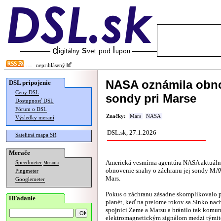
neprihlásený
NASA oznámila obno
DSL pripojenie
Ceny DSL
sondy pri Marse
Dostupnosť DSL
Fórum o DSL
Značky:
Mars
NASA
Výsledky meraní
DSL.sk, 27.1.2026
Satelitná mapa SR
Merače
Americká vesmírna agentúra NASA aktuál
Speedmeter
Merania
obnovenie snahy o záchranu jej sondy MA
Pingmeter
Mars.
Googlemeter
Pokus o záchranu zásadne skomplikovalo 
Hľadanie
planét, keď na prelome rokov sa Slnko nac
spojnici Zeme a Marsu a bránilo tak komun
elektromagnetickým signálom medzi týmit