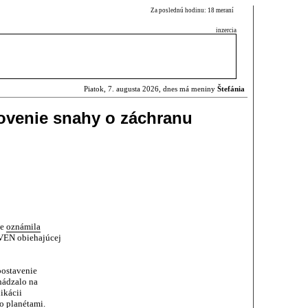
Za poslednú hodinu: 18 meraní
inzercia
Piatok, 7. augusta 2026, dnes má meniny
Štefánia
venie snahy o záchranu
ne
oznámila
VEN obiehajúcej
postavenie
hádzalo na
ikácii
o planétami.