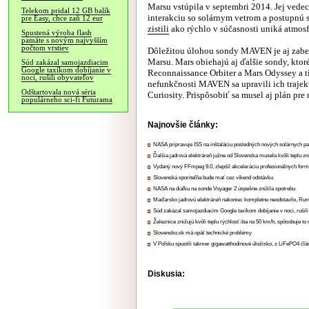
Marsu vstúpila v septembri 2014. Jej vedec
Telekom pridal 12 GB balík
interakciu so solárnym vetrom a postupnú 
pre Easy, chce zaň 12 eur
zistili
ako rýchlo v súčasnosti uniká atmos
Spustená výroba flash
pamäte s novým najvyšším
počtom vrstiev
Dôležitou úlohou sondy MAVEN je aj zab
Marsu. Mars obiehajú aj ďalšie sondy, kto
Súd zakázal samojazdiacim
Google taxíkom dobíjanie v
Reconnaissance Orbiter a Mars Odyssey a t
noci, rušili obyvateľov
nefunkčnosti MAVEN sa upravili ich trajek
Odštartovala nová séria
Curiosity. Prispôsobiť sa musel aj plán pre
populárneho sci-fi Futurama
Najnovšie články:
NASA pripravuje ISS na inštaláciu posledných nových solárnych p
Ďalšia jadrová elektráreň južne od Slovenska musela kvôli teplu zn
Vydaný nový FFmpeg 9.0, zlepšil akceleráciu profesionálnych form
Slovenská sporiteľňa bude mať cez víkend odstávku
NASA na diaľku na sonde Voyager 2 úspešne znížila spotrebu
Maďarsko jadrovú elektráreň nakoniec kompletne neodstavilo, Ru
Súd zakázal samojazdiacim Google taxíkom dobíjanie v noci, rušili
Železnice znižujú kvôli teplu rýchlosť iba na 50 km/h, spôsobuje t
Slovensko.sk má opäť technické problémy
V Poľsku spustili takmer gigawatthodinové úložisko, z LiFePO4 čl
Diskusia: