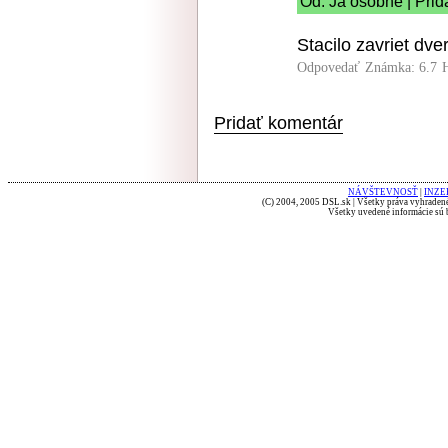
Od: Ja osobne | Prid
Stacilo zavriet dve
Odpovedať
Známka: 6.7
Pridať komentár
NÁVŠTEVNOSŤ
|
INZE
(C) 2004, 2005 DSL.sk | Všetky práva vyhradené
Všetky uvedené informácie sú b