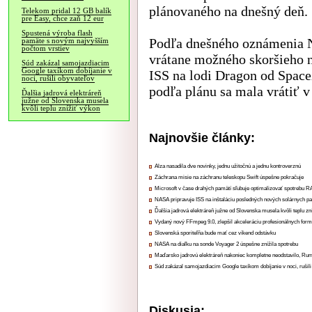
plánovaného na dnešný deň.
Telekom pridal 12 GB balík
pre Easy, chce zaň 12 eur
Spustená výroba flash
Podľa dnešného oznámenia N
pamäte s novým najvyšším
počtom vrstiev
vrátane možného skoršieho n
Súd zakázal samojazdiacim
Google taxíkom dobíjanie v
ISS na lodi Dragon od Space
noci, rušili obyvateľov
podľa plánu sa mala vrátiť v
Ďalšia jadrová elektráreň
južne od Slovenska musela
kvôli teplu znížiť výkon
Najnovšie články:
Alza nasadila dve novinky, jednu užitočnú a jednu kontroverznú
Záchrana misie na záchranu teleskopu Swift úspešne pokračuje
Microsoft v čase drahých pamätí sľubuje optimalizovať spotrebu
NASA pripravuje ISS na inštaláciu posledných nových solárnych p
Ďalšia jadrová elektráreň južne od Slovenska musela kvôli teplu zn
Vydaný nový FFmpeg 9.0, zlepšil akceleráciu profesionálnych form
Slovenská sporiteľňa bude mať cez víkend odstávku
NASA na diaľku na sonde Voyager 2 úspešne znížila spotrebu
Maďarsko jadrovú elektráreň nakoniec kompletne neodstavilo, Ru
Súd zakázal samojazdiacim Google taxíkom dobíjanie v noci, rušili
Diskusia: