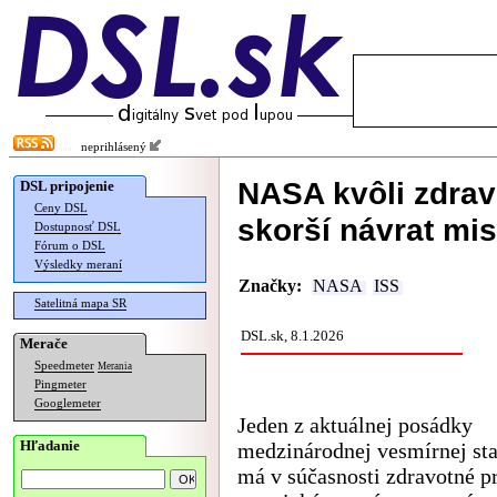
neprihlásený
NASA kvôli zdra
DSL pripojenie
Ceny DSL
skorší návrat mis
Dostupnosť DSL
Fórum o DSL
Výsledky meraní
Značky:
NASA
ISS
Satelitná mapa SR
DSL.sk, 8.1.2026
Merače
Speedmeter
Merania
Pingmeter
Googlemeter
Jeden z aktuálnej posádky
Hľadanie
medzinárodnej vesmírnej sta
má v súčasnosti zdravotné p