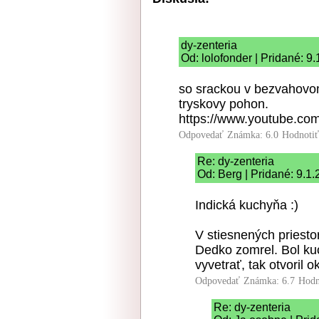
dy-zenteria
Od: lolofonder | Pridané: 9
so srackou v bezvahovom
tryskovy pohon.
https://www.youtube.
Odpovedať
Známka: 6.0
Hodnoti
Re: dy-zenteria
Od: Berg | Pridané: 9.1
Indická kuchyňa :)
V stiesnených priest
Dedko zomrel. Bol kuc
vyvetrať, tak otvoril o
Odpovedať
Známka: 6.7
Hodn
Re: dy-zenteria