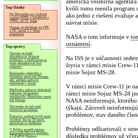
americká vesmírna agentúr
Top články
kvôli tomu menila program 
ako jedno z riešení zvažuje a
Na Slovensku sa v tichosti
vypína ADSL v lokalitách s
VDSL, už 31. mája
návrat misie.
Orange sa doťahuje na UPC
a O2, spustí 2.5 Gbps
pripojenie
NASA o tom informuje v
to
oznámení
.
Top správy
Chrome sa bude
Na ISS je v súčasnosti sedem
aktualizovať dvakrát
týždenne, v budúcnosti sa
bude aktualizovať bez
štyria v rámci misie Crew-1
reštartov
misie Sojuz MS-28.
Rumunsko odstrelmi a
blokádou mení tok Dunaja,
aby udržalo jadrovú
elektráreň v chode
V rámci misie Crew-11 je na
Maďarsko jadrovú elektráreň
rámci misie Sojuz MS-28 j
nakoniec kompletne
neodstavilo, Rumunsko mení
NASA neinformujú, ktorého 
tok Dunaja
týkajú. Zároveň neinformuj
Slovensko.sk má opäť
technické problémy
problémov, stav daného člena
Železnice znižujú kvôli teplu
rýchlosť iba na 50 km/h,
spôsobuje to meškanie
Problémy odštartovali v st
V Poľsku spustili takmer
gigawatthodinové úložisko,
dôsledku problémov už včer
z LiFePO4 článkov