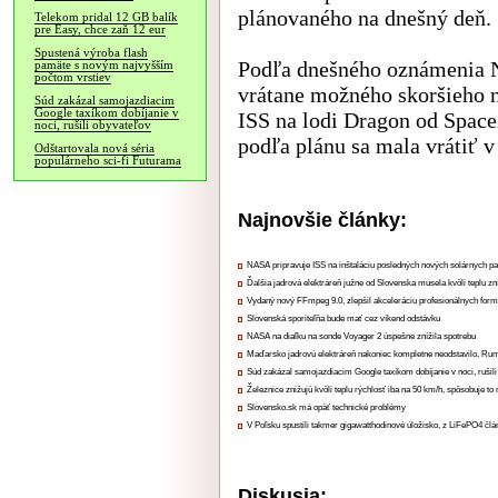
plánovaného na dnešný deň.
Telekom pridal 12 GB balík
pre Easy, chce zaň 12 eur
Spustená výroba flash
Podľa dnešného oznámenia N
pamäte s novým najvyšším
počtom vrstiev
vrátane možného skoršieho n
Súd zakázal samojazdiacim
Google taxíkom dobíjanie v
ISS na lodi Dragon od Space
noci, rušili obyvateľov
podľa plánu sa mala vrátiť v
Odštartovala nová séria
populárneho sci-fi Futurama
Najnovšie články:
NASA pripravuje ISS na inštaláciu posledných nových solárnych p
Ďalšia jadrová elektráreň južne od Slovenska musela kvôli teplu zn
Vydaný nový FFmpeg 9.0, zlepšil akceleráciu profesionálnych form
Slovenská sporiteľňa bude mať cez víkend odstávku
NASA na diaľku na sonde Voyager 2 úspešne znížila spotrebu
Maďarsko jadrovú elektráreň nakoniec kompletne neodstavilo, Ru
Súd zakázal samojazdiacim Google taxíkom dobíjanie v noci, rušili
Železnice znižujú kvôli teplu rýchlosť iba na 50 km/h, spôsobuje t
Slovensko.sk má opäť technické problémy
V Poľsku spustili takmer gigawatthodinové úložisko, z LiFePO4 čl
Diskusia: