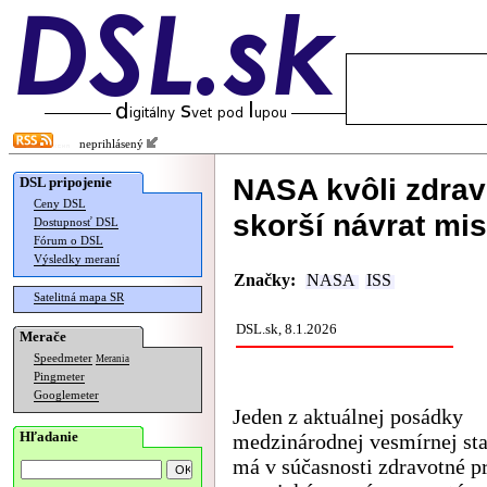
neprihlásený
NASA kvôli zdra
DSL pripojenie
Ceny DSL
skorší návrat mis
Dostupnosť DSL
Fórum o DSL
Výsledky meraní
Značky:
NASA
ISS
Satelitná mapa SR
DSL.sk, 8.1.2026
Merače
Speedmeter
Merania
Pingmeter
Googlemeter
Jeden z aktuálnej posádky
Hľadanie
medzinárodnej vesmírnej sta
má v súčasnosti zdravotné p