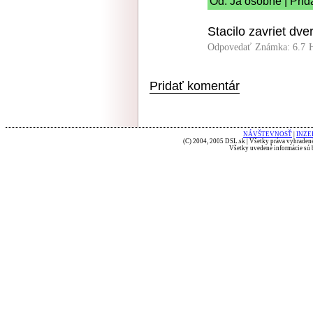
Od: Ja osobne | Prid
Stacilo zavriet dve
Odpovedať
Známka: 6.7
Pridať komentár
NÁVŠTEVNOSŤ
|
INZE
(C) 2004, 2005 DSL.sk | Všetky práva vyhradené
Všetky uvedené informácie sú b