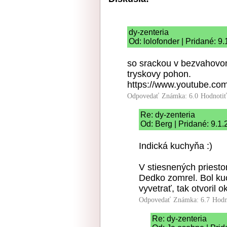
dy-zenteria
Od: lolofonder | Pridané: 9
so srackou v bezvahovom
tryskovy pohon.
https://www.youtube.
Odpovedať
Známka: 6.0
Hodnoti
Re: dy-zenteria
Od: Berg | Pridané: 9.1
Indická kuchyňa :)
V stiesnených priest
Dedko zomrel. Bol kuc
vyvetrať, tak otvoril o
Odpovedať
Známka: 6.7
Hodn
Re: dy-zenteria