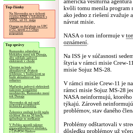
americká vesmírna agentúr
Top články
kvôli tomu menila program 
ako jedno z riešení zvažuje a
Na Slovensku sa v tichosti
vypína ADSL v lokalitách s
VDSL, už 31. mája
návrat misie.
Orange sa doťahuje na UPC
a O2, spustí 2.5 Gbps
pripojenie
NASA o tom informuje v
to
oznámení
.
Top správy
Rumunsko odstrelmi a
Na ISS je v súčasnosti sedem
blokádou mení tok Dunaja,
aby udržalo jadrovú
elektráreň v chode
štyria v rámci misie Crew-1
Chrome sa bude
misie Sojuz MS-28.
aktualizovať dvakrát
týždenne, v budúcnosti sa
bude aktualizovať bez
reštartov
V rámci misie Crew-11 je na
Maďarsko jadrovú elektráreň
rámci misie Sojuz MS-28 j
nakoniec kompletne
neodstavilo, Rumunsko mení
NASA neinformujú, ktorého 
tok Dunaja
týkajú. Zároveň neinformuj
Slovensko.sk má opäť
technické problémy
problémov, stav daného člena
Železnice znižujú kvôli teplu
rýchlosť iba na 50 km/h,
spôsobuje to meškanie
Problémy odštartovali v st
V Poľsku spustili takmer
gigawatthodinové úložisko,
dôsledku problémov už včer
z LiFePO4 článkov