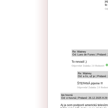
je
to
Od
Re: Watney
Od: Lues de Funes | Pridané:
To nevadí ;)
Odpovedať
Známka: 2.0
Hodnotiť:
Re: Watney
Od: a čo, už je | Pridané:
ŠTEFANÁ pijeme !!!
Odpovedať
Známka: 2.0
Hodnot
bio hovná
Od: e-hovná | Pridané: 26.12.2025 8:29
Aj ja som podporil americkú televí