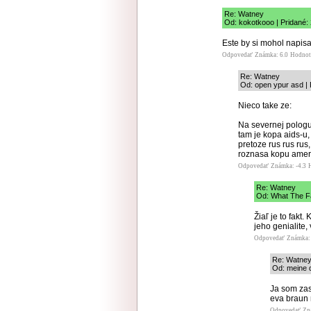
Re: Watney
Od: kokotkooo | Pridané:
Este by si mohol napisa
Odpovedať
Známka: 6.0
Hodnot
Re: Watney
Od: open ypur asd | 
Nieco take ze:
Na severnej pologul
tam je kopa aids-u,
pretoze rus rus rus,
roznasa kopu amer
Odpovedať
Známka: -4.3
Re: Watney
Od: What The Fa
Žiaľ je to fakt
jeho genialite,
Odpovedať
Známka: 
Re: Watne
Od: meine d
Ja som zas 
eva braun 
Odpovedať
Zn