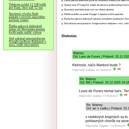
Ďalšia jadrová elektráreň južne od Slovenska musela kvôli teplu zn
Telekom pridal 12 GB balík
Vydaný nový FFmpeg 9.0, zlepšil akceleráciu profesionálnych form
pre Easy, chce zaň 12 eur
Slovenská sporiteľňa bude mať cez víkend odstávku
Spustená výroba flash
NASA na diaľku na sonde Voyager 2 úspešne znížila spotrebu
pamäte s novým najvyšším
Maďarsko jadrovú elektráreň nakoniec kompletne neodstavilo, Ru
počtom vrstiev
Súd zakázal samojazdiacim Google taxíkom dobíjanie v noci, rušili
Ďalšia jadrová elektráreň
južne od Slovenska musela
kvôli teplu znížiť výkon
Diskusia:
Súd zakázal samojazdiacim
Google taxíkom dobíjanie v
noci, rušili obyvateľov
Watney
Od: Lues de Funes | Pridané: 25.12.20
Ktohovie, načo Markovi bude ?
Odpovedať
Známka: 6.0
Hodnotiť:
Re: Watney
Od: ffdf | Pridané: 25.12.2025 19:1
Louis de Funes nemal lues...Te
Odpovedať
Známka: 5.0
Hodnotiť:
Re: Watney
Od: aic v zadku | Pridané: 25
v niektorých krajinách sa to
pohlavných chorôb na severn
Odpovedať
Známka: -1.4
Hodnotiť: