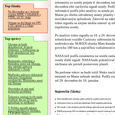
telemetriu zo sondy prijala 4. decembra, ná
Top články
decembra ešte zachytila signál sondy. Podľ
informácií podľa jeho analýzy sa sonda po
Na Slovensku sa v tichosti
Marsu po obehu odvrátenej strany planéty 
vypína ADSL v lokalitách s
VDSL, už 31. mája
neočakávaným spôsobom. Zároveň na zákla
tohto signálu sa zrejme mohla zmeniť aj or
Orange sa doťahuje na UPC
a O2, spustí 2.5 Gbps
trajektória sondy.
pripojenie
Po analýze tohto signálu sa 16. a 20. de
Top správy
robotickom vozidle Curiosity odfotením š
nedetekovala. MAVEN obieha Mars štandard
Chrome sa bude
aktualizovať dvakrát
povrchu 180 km a najväčšou vzdialenosťou 
týždenne, v budúcnosti sa
bude aktualizovať bez
NASA tiež podľa oznámenia na sondu zaslal
reštartov
sondy ďalší signál. NASA bude pokračovať 
Rumunsko odstrelmi a
záchranu ale preruší postavenie planét.
blokádou mení tok Dunaja,
aby udržalo jadrovú
elektráreň v chode
Na prelome rokov sa bude totiž Slnko nac
Maďarsko jadrovú elektráreň
misiami na Marse nebude možná. Podľa oz
nakoniec kompletne
od 29. decembra do 16. januára.
neodstavilo, Rumunsko mení
tok Dunaja
Slovensko.sk má opäť
Najnovšie články:
technické problémy
Železnice znižujú kvôli teplu
Alza nasadila dve novinky, jednu užitočnú a jednu kontroverznú
rýchlosť iba na 50 km/h,
spôsobuje to meškanie
Záchrana misie na záchranu teleskopu Swift úspešne pokračuje
Microsoft v čase drahých pamätí sľubuje optimalizovať spotrebu
V Poľsku spustili takmer
gigawatthodinové úložisko,
NASA pripravuje ISS na inštaláciu posledných nových solárnych p
z LiFePO4 článkov