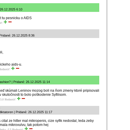
 26.12.2025 6:10
t tu pesnicku o AIDS
iť:
Pridané: 26.12.2025 8:36
i,
ickeho aids-u.
Hodnotiť:
shion? | Pridané: 26.12.2025 11:14
. Keď skúmali Leninov mozog boli na ňom zmeny ktoré pripisovali
 v skutočnosti to bolo poškodenie Syfilisom.
5.0
Hodnotiť:
y
iktatoren | Pridané: 26.12.2025 11:17
cital ze hitler mal mikropenis, cize syfik nedostal, leda zeby
mala mikrovulvu, tak potom hej
ámka: -3.3
Hodnotiť: