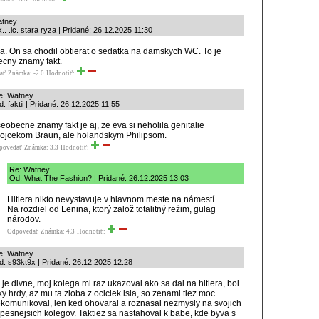
atney
.. .ic. stara ryza | Pridané: 26.12.2025 11:30
. On sa chodil obtierat o sedatka na damskych WC. To je
cny znamy fakt.
ať
Známka: -2.0
Hodnotiť:
e: Watney
: faktii | Pridané: 26.12.2025 11:55
eobecne znamy fakt je aj, ze eva si neholila genitalie
rojcekom Braun, ale holandskym Philipsom.
povedať
Známka: 3.3
Hodnotiť:
Re: Watney
Od: What The Fashion? | Pridané: 26.12.2025 13:03
Hitlera nikto nevystavuje v hlavnom meste na námestí.
Na rozdiel od Lenina, ktorý založ totalitný režim, gulag
národov.
Odpovedať
Známka: 4.3
Hodnotiť:
e: Watney
d: s93kt9x | Pridané: 26.12.2025 12:28
 je divne, moj kolega mi raz ukazoval ako sa dal na hitlera, bol
ky hrdy, az mu ta zloba z ociciek isla, so zenami tiez moc
komunikoval, len ked ohovaral a roznasal nezmysly na svojich
pesnejsich kolegov. Taktiez sa nastahoval k babe, kde byva s