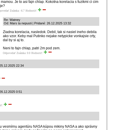
j mamou. Je to asi fajn chlap. Kokotna korelacia s fuzikmi ci cim
 je?
povedať
Známka: -6.7
Hodnotiť:
Re: Watney
Od: Mars ta nepusti | Pridané: 26.12.2025 13:32
Ziadna korelacia, nasledok. Debil, tak si nasiel ineho debila
ako vzor. Keby mal Putinko nejake netypicke vonkajsie crty,
dal by si aj to.
Neni to fajn chlap, patri 2m pod zem.
Odpovedať
Známka: 0.0
Hodnotiť:
 25.12.2025 22:34
 26.12.2025 0:51
iť:
znu vesmírnu agentúru NASA kúpou mikiny NASA a ako správny