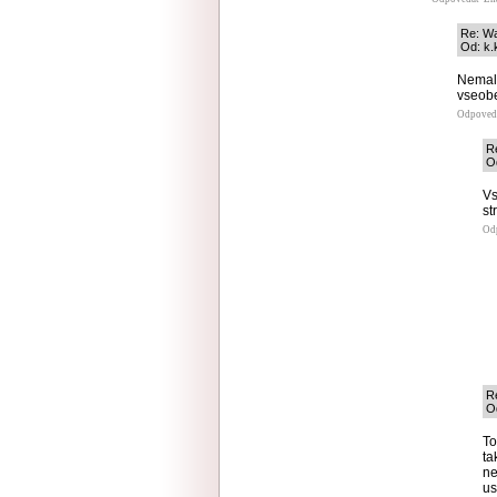
Re: W
Od: k.k
Nemala
vseobe
Odpoved
R
Od
Vs
st
Od
R
O
To
ta
ne
us