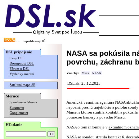
neprihlásený
NASA sa pokúsila ná
DSL pripojenie
Ceny DSL
povrchu, záchranu b
Dostupnosť DSL
Fórum o DSL
Značky:
Mars
NASA
Výsledky meraní
DSL.sk, 25.12.2025
Satelitná mapa SR
Merače
Americká vesmírna agentúra NASA aktuáln
Speedmeter
Merania
nepozná presnú trajektóriu a polohu sond
Pingmeter
Marse, s ktorou stratila kontakt, a pokúsila 
Googlemeter
pomocou kamery z povrchu Marsu.
Hľadanie
NASA o tom informuje v
aktuálnom oznám
NASA so sondou stratila kontakt 6. decemb