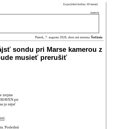
Za poslednú hodinu: 69 meraní
inzercia
Piatok, 7. augusta 2026, dnes má meniny
Štefánia
jsť sondu pri Marse kamerou z
ude musieť prerušiť
e zrejme
y MAVEN pri
sa ju nájsť
ení
.
ra. Poslednú