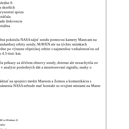
sledne 6.
a skorších
 vynorení spoza
otáčala
de frekvencie
bitálna
cembra pokúsila NASA nájsť sondu pomocou kamery Mastcam na
tandardnej orbity sondy, MAVEN ale na týchto snímkach
ne po výrazne eliptickej orbite s najmenšou vzdialenosťou od
4.5-tisíc km.
a príkazy za účelom obnovy sondy, doteraz ale nezachytila zo
v analýze posledných dát a monitorovaní signálu, snahy o
hádzať na spojnici medzi Marsom a Zemou a komunikácia s
námenia NASA nebude mať kontakt so svojimi misiami na Marse
 RAM vo Windows 11
anelov