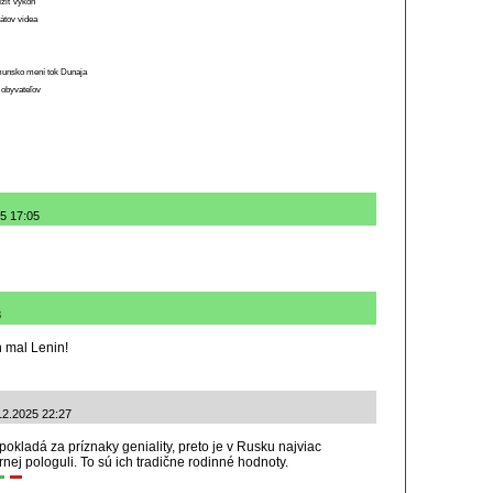
ížiť výkon
átov videa
munsko mení tok Dunaja
 obyvateľov
25 17:05
8
n mal Lenin!
.12.2025 22:27
 pokladá za príznaky geniality, preto je v Rusku najviac
ej pologuli. To sú ich tradične rodinné hodnoty.