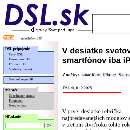
neprihlásený
V desiatke sveto
DSL pripojenie
Ceny DSL
smartfónov iba 
Dostupnosť DSL
Fórum o DSL
Výsledky meraní
Značky:
smartfóny
iPhone
Sams
Satelitná mapa SR
DSL.sk, 8.12.2025
Merače
Speedmeter
Merania
Pingmeter
Googlemeter
V prvej desiatke rebríčka
Hľadanie
najpredávanejších modelov 
v treťom štvrťroku tohto rok