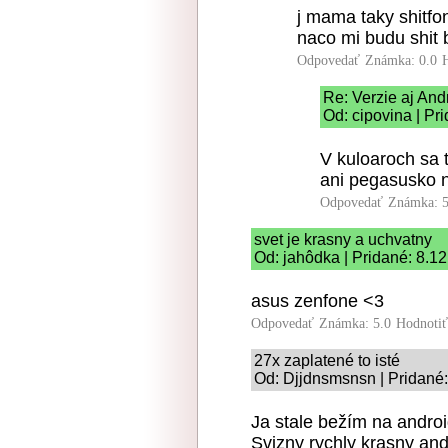
j mama taky shitfon
naco mi budu shit 
Odpovedať
Známka: 0.0
Re: Verzie aj And
Od: cipovina | Pr
V kuloaroch sa t
ani pegasusko n
Odpovedať
Známka: 5
svet je krasny a uchvatny
Od: jahôdka | Pridané: 8.1
asus zenfone <3
Odpovedať
Známka: 5.0
Hodnoti
27x zaplatené to isté
Od: Djjdnsmsnsn | Pridané:
Ja stale bežím na androi
Svizny rychly krasny and