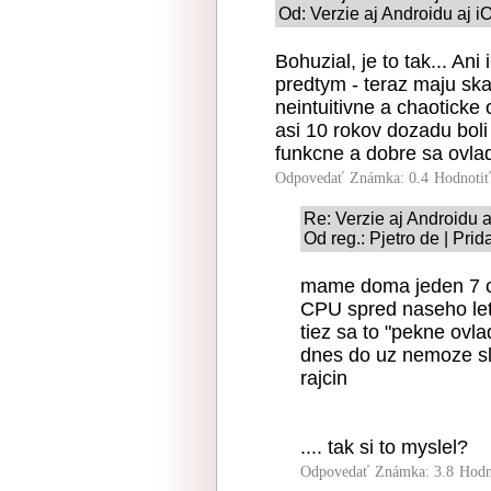
Od: Verzie aj Androidu aj i
Bohuzial, je to tak... An
predtym - teraz maju sk
neintuitivne a chaoticke 
asi 10 rokov dozadu boli
funkcne a dobre sa ovlada
Odpovedať
Známka: 0.4
Hodnoti
Re: Verzie aj Androidu 
Od reg.: Pjetro de | Pri
mame doma jeden 7 c
CPU spred naseho le
tiez sa to "pekne ovla
dnes do uz nemoze slu
rajcin
.... tak si to myslel?
Odpovedať
Známka: 3.8
Hodn