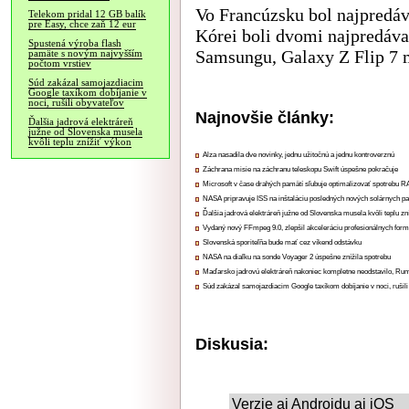
Vo Francúzsku bol najpredá
Telekom pridal 12 GB balík
pre Easy, chce zaň 12 eur
Kórei boli dvomi najpredáv
Spustená výroba flash
Samsungu, Galaxy Z Flip 7 
pamäte s novým najvyšším
počtom vrstiev
Súd zakázal samojazdiacim
Google taxíkom dobíjanie v
noci, rušili obyvateľov
Najnovšie články:
Ďalšia jadrová elektráreň
južne od Slovenska musela
kvôli teplu znížiť výkon
Alza nasadila dve novinky, jednu užitočnú a jednu kontroverznú
Záchrana misie na záchranu teleskopu Swift úspešne pokračuje
Microsoft v čase drahých pamätí sľubuje optimalizovať spotrebu
NASA pripravuje ISS na inštaláciu posledných nových solárnych p
Ďalšia jadrová elektráreň južne od Slovenska musela kvôli teplu zn
Vydaný nový FFmpeg 9.0, zlepšil akceleráciu profesionálnych form
Slovenská sporiteľňa bude mať cez víkend odstávku
NASA na diaľku na sonde Voyager 2 úspešne znížila spotrebu
Maďarsko jadrovú elektráreň nakoniec kompletne neodstavilo, Ru
Súd zakázal samojazdiacim Google taxíkom dobíjanie v noci, rušili
Diskusia:
Verzie aj Androidu aj iOS