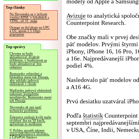
modely od Apple a Samsung
Top články
Avizuje
to analytická spoloč
Na Slovensku sa v tichosti
vypína ADSL v lokalitách s
VDSL, už 31. mája
Counterpoint Research.
Orange sa doťahuje na UPC
a O2, spustí 2.5 Gbps
pripojenie
Obe značky mali v prvej des
päť modelov. Prvými štyrmi 
Top správy
iPhony, iPhone 16, 16 Pro, 
Chrome sa bude
a 16e. Najpredávanejší iPho
aktualizovať dvakrát
týždenne, v budúcnosti sa
bude aktualizovať bez
podiel 4%.
reštartov
Rumunsko odstrelmi a
blokádou mení tok Dunaja,
Nasledovalo päť modelov o
aby udržalo jadrovú
elektráreň v chode
a A16 4G.
Maďarsko jadrovú elektráreň
nakoniec kompletne
neodstavilo, Rumunsko mení
Prvú desiatku uzatváral iPh
tok Dunaja
Slovensko.sk má opäť
technické problémy
Podľa
štatistík
Counterpoint 
Železnice znižujú kvôli teplu
rýchlosť iba na 50 km/h,
septembri najpredávanejšími
spôsobuje to meškanie
v USA, Číne, Indii, Nemecku
V Poľsku spustili takmer
gigawatthodinové úložisko,
z LiFePO4 článkov