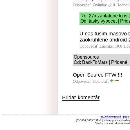
Odpovedať
Známka: -2.0
Hodnoti
Re: 27x zaplatené to ist
Od: tasky vypocet | Pri
U nas tusim masovo be
zaokruhlene android 
Odpovedať
Známka: 10.0
Hod
Opensource
Od: BackToMars | Pridané:
Open Source FTW !!!
Odpovedať
Hodnotiť:
Pridať komentár
NÁVŠTEVNOSŤ
|
INZE
(C) 2004, 2005 DSL.sk | Všetky práva vyhradené
Všetky uvedené informácie sú b