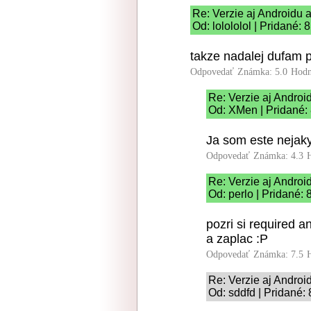
Re: Verzie aj Androidu 
Od: lolololol | Pridané:
takze nadalej dufam p
Odpovedať
Známka: 5.0
Hodn
Re: Verzie aj Androi
Od: XMen | Pridané:
Ja som este nejaky
Odpovedať
Známka: 4.3
Re: Verzie aj Androi
Od: perlo | Pridané:
pozri si required 
a zaplac :P
Odpovedať
Známka: 7.5
Re: Verzie aj Androi
Od: sddfd | Pridané: