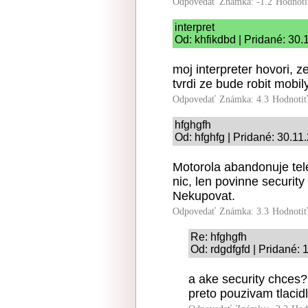
Odpovedať
Známka: -1.2
Hodnoti
interpret
Od: khfikdbd | Pridané: 30
moj interpreter hovori, 
tvrdi ze bude robit mobi
Odpovedať
Známka: 4.3
Hodnoti
hfghgfh
Od: hfghfg | Pridané: 30.11
Motorola abandonuje tel
nic, len povinne security
Nekupovat.
Odpovedať
Známka: 3.3
Hodnoti
Re: hfghgfh
Od: rdgdfgfd | Pridané: 
a ake security chces?
preto pouzivam tlacid