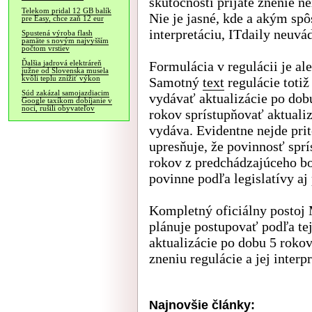
skutočnosti prijaté znenie n
Telekom pridal 12 GB balík
Nie je jasné, kde a akým sp
pre Easy, chce zaň 12 eur
interpretáciu, ITdaily neuvád
Spustená výroba flash
pamäte s novým najvyšším
počtom vrstiev
Formulácia v regulácii je a
Ďalšia jadrová elektráreň
južne od Slovenska musela
kvôli teplu znížiť výkon
Samotný
text
regulácie totiž
Súd zakázal samojazdiacim
vydávať aktualizácie po dob
Google taxíkom dobíjanie v
noci, rušili obyvateľov
rokov sprístupňovať aktualiz
vydáva. Evidentne nejde pri
upresňuje, že povinnosť spr
rokov z predchádzajúceho bo
povinne podľa legislatívy aj
Kompletný oficiálny postoj M
plánuje postupovať podľa tej
aktualizácie po dobu 5 rokov.
zneniu regulácie a jej interpr
Najnovšie články: