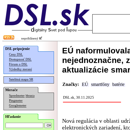
neprihlásený
EÚ naformulovala
DSL pripojenie
Ceny DSL
nejednoznačne, 
Dostupnosť DSL
Fórum o DSL
aktualizácie sma
Výsledky meraní
Satelitná mapa SR
Značky:
EÚ
smartfóny
batérie
Merače
Speedmeter
Merania
DSL.sk, 30.11.2025
Pingmeter
Googlemeter
Hľadanie
Nová regulácia v oblasti udr
elektronických zariadení, kt