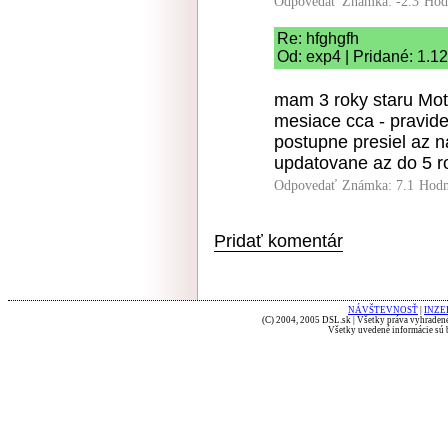
Odpovedať
Známka: -2.3
Hod
Re: hfghgfh
Od: exp4 | Pridané: 1.1
mam 3 roky staru Mo
mesiace cca - pravid
postupne presiel az n
updatovane az do 5 ro
Odpovedať
Známka: 7.1
Hodn
Pridať komentár
NÁVŠTEVNOSŤ
|
INZE
(C) 2004, 2005 DSL.sk | Všetky práva vyhradené
Všetky uvedené informácie sú b