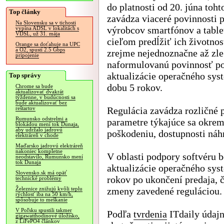
do platnosti od 20. júna toht
Top články
zavádza viaceré povinnosti 
Na Slovensku sa v tichosti
výrobcov smartfónov a table
vypína ADSL v lokalitách s
VDSL, už 31. mája
cieľom predĺžiť ich životno
Orange sa doťahuje na UPC
a O2, spustí 2.5 Gbps
zrejme nejednoznačne až zle
pripojenie
naformulovanú povinnosť p
aktualizácie operačného sys
Top správy
dobu 5 rokov.
Chrome sa bude
aktualizovať dvakrát
týždenne, v budúcnosti sa
bude aktualizovať bez
Regulácia zavádza rozličné 
reštartov
Rumunsko odstrelmi a
parametre týkajúce sa okrem 
blokádou mení tok Dunaja,
aby udržalo jadrovú
poškodeniu, dostupnosti náh
elektráreň v chode
Maďarsko jadrovú elektráreň
nakoniec kompletne
V oblasti podpory softvéru
neodstavilo, Rumunsko mení
tok Dunaja
aktualizácie operačného sys
Slovensko.sk má opäť
rokov po ukončení predaja,
technické problémy
zmeny zavedené reguláciou.
Železnice znižujú kvôli teplu
rýchlosť iba na 50 km/h,
spôsobuje to meškanie
V Poľsku spustili takmer
Podľa
tvrdenia
ITdaily údajn
gigawatthodinové úložisko,
z LiFePO4 článkov