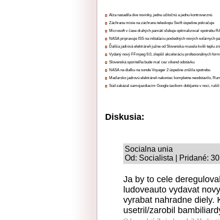
Alza nasadila dve novinky, jednu užitočnú a jednu kontroverznú
Záchrana misie na záchranu teleskopu Swift úspešne pokračuje
Microsoft v čase drahých pamätí sľubuje optimalizovať spotrebu
NASA pripravuje ISS na inštaláciu posledných nových solárnych p
Ďalšia jadrová elektráreň južne od Slovenska musela kvôli teplu zn
Vydaný nový FFmpeg 9.0, zlepšil akceleráciu profesionálnych form
Slovenská sporiteľňa bude mať cez víkend odstávku
NASA na diaľku na sonde Voyager 2 úspešne znížila spotrebu
Maďarsko jadrovú elektráreň nakoniec kompletne neodstavilo, Ru
Súd zakázal samojazdiacim Google taxíkom dobíjanie v noci, rušili
Diskusia:
Socialna unia
Od: Socialista | Pridané: 3
Ja by to cele deregulova
ludoveauto vydavat novy
vyrabat nahradne diely.
usetril/zarobil bambiliard