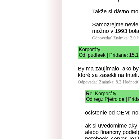
Takže si dávno moh
Samozrejme neviem
možno v 1993 bola
Odpovedať
Známka: 2.0
Korporáty
Od: pudleek | Pridané: 15.
By ma zaujímalo, ako by 
ktoré sa zasekli na Intel
Odpovedať
Známka: 8.2
Hodnoti
Re: Korporáty
Od reg.: Pjetro de | Pri
ocistenie od OEM: no p
ak si uvedomime aky 
alebo financny podiel
notebook, server, IoT