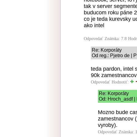
tak v server segment
buducom roku páne 202
co je teda kurevsky 
ako intel
Odpovedať
Známka: 7.8
Hodn
Re: Korporáty
Od reg.: Pjetro de | 
teda pardon, intel
90k zamestnancov
Odpovedať
Hodnotiť:
Re: Korporáty
Od: Hroch_asdf |
Mozno bude cas 
zamestnancov (h
vyroby).
Odpovedať
Známka: 1