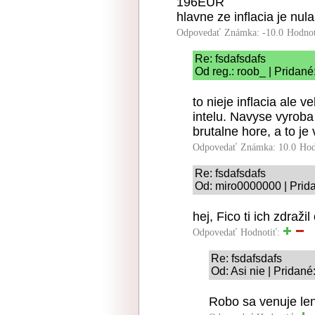
196EUR
hlavne ze inflacia je nula
Odpovedať
Známka: -10.0
Hodnot
Re: fsdafsdafs
Od reg.: roob_ | Pridané
to nieje inflacia ale 
intelu. Navyse vyroba
brutalne hore, a to je
Odpovedať
Známka: 10.0
Hod
Re: fsdafsdafs
Od: miro0000000 | Prid
hej, Fico ti ich zdraži
Odpovedať
Hodnotiť:
Re: fsdafsdafs
Od: Asi nie | Pridan
Robo sa venuje len