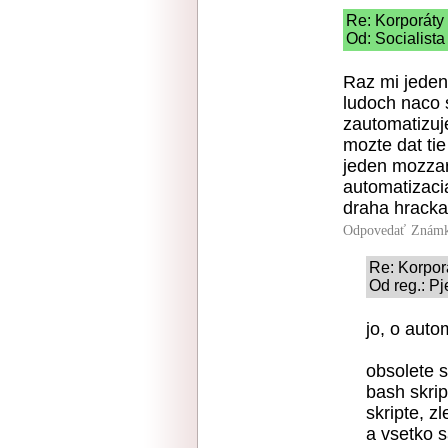
Re: Korporáty
Od: Socialista
Raz mi jeden
ludoch naco 
zautomatizuj
mozte dat tie
jeden mozzart
automatizacia
draha hracka
Odpovedať
Známk
Re: Korpor
Od reg.: Pj
jo, o auto
obsolete s
bash skrip
skripte, z
a vsetko s