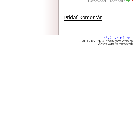
Odpovedať
Hodnotiť:
Pridať komentár
NÁVŠTEVNOSŤ
|
INZE
(C) 2004, 2005 DSL.sk | Všetky práva vyhradené
Všetky uvedené informácie sú b