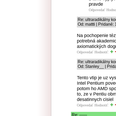
pravde
Odpovedať
Hodno
Re: ultraradikálny 
Od: mattti | Pridané:
Na pochopenie tézy
potrebná akademick
axiomatických dogm
Odpovedať
Hodnotiť:
Re: ultraradikálny 
Od: Stanley__ | Prid
Tento vtip je uz vy
Intel Pentium pov
potom ho AMD spoci
to, ze v Pentiu obm
desatinnych cisiel
Odpovedať
Hodnotiť:
Re: ------