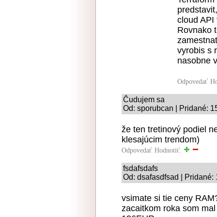
predstavit
cloud API 
Rovnako t
zamestnat 
vyrobis s
nasobne v
Odpovedať
Ho
Čudujem sa
Od: sporubcan | Pridané: 1
že ten tretinový podiel 
klesajúcim trendom)
Odpovedať
Hodnotiť:
fsdafsdafs
Od: dsafasdfsad | Pridané:
vsimate si tie ceny RA
zacaitkom roka som mal