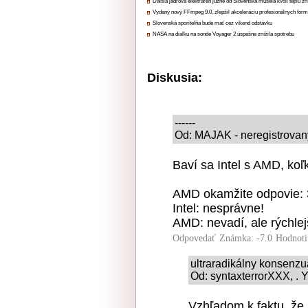
Ďalšia jadrová elektráreň južne od Slovenska musela kvôli teplu zn
Vydaný nový FFmpeg 9.0, zlepšil akceleráciu profesionálnych form
Slovenská sporiteľňa bude mať cez víkend odstávku
NASA na diaľku na sonde Voyager 2 úspešne znížila spotrebu
Diskusia:
------
Od: MAJAK - neregistrovany
Baví sa Intel s AMD, koľ
AMD okamžite odpovie: 
Intel: nesprávne!
AMD: nevadí, ale rýchlejš
Odpovedať
Známka: -7.0
Hodnoti
ultraradikálny konsenz
Od: syntaxterrorXXX, . 
Vzhľadom k faktu, že