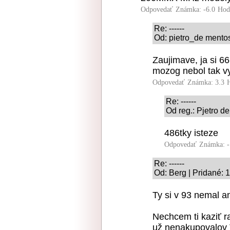
Odpovedať
Známka: -6.0
Hod
Re: ------
Od: pietro_de mentos
Zaujimave, ja si 66
mozog nebol tak vy
Odpovedať
Známka: 3.3
Re: ------
Od reg.: Pjetro d
486tky isteze
Odpovedať
Známka: -
Re: ------
Od: Berg | Pridané: 
Ty si v 93 nemal an
Nechcem ti kaziť r
už nenakupovalov