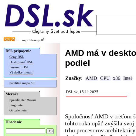
neprihlásený
AMD má v deskto
DSL pripojenie
Ceny DSL
podiel
Dostupnosť DSL
Fórum o DSL
Výsledky meraní
Značky:
AMD
CPU
x86
Intel
Satelitná mapa SR
DSL.sk, 15.11.2025
Merače
Speedmeter
Merania
Pingmeter
Googlemeter
Spoločnosť AMD v treťom š
Hľadanie
tohto roka opäť zvýšila svoj
trhu procesorov architektúry