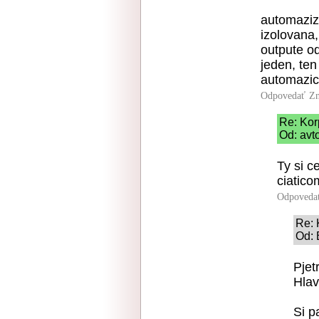
automaziza
izolovana,
outpute od
jeden, ten
automazici
Odpovedať
Zn
Re: Kor
Od: avt
Ty si c
ciatico
Odpoveda
Re: 
Od: 
Pjet
Hlav
Si p