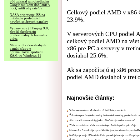
Súd zakázal samojazdiacim
Google taxíkom dobíjanie v
noci, rušili obyvateľov
Celkový podiel AMD v x86 C
NASA pripravuje ISS na
23.9%.
inštaláciu posledných
nových solárnych panelov
Vydaný nový FFmpeg 9.0,
zlepšil akceleráciu
V serverových CPU podiel A
profesionálnych formátov
videa
celkový podiel AMD na všet
Microsoft v čase drahých
x86 pre PC a servery v treťo
pamätí sľubuje
optimalizovať spotrebu
dosiahol 25.6%.
RAM vo Windows 11
Ak sa započítajú aj x86 pro
podiel AMD dosiahol v treť
Najnovšie články:
V štvrtom reaktore Mochoviec už beží štiepna reakcia
Železnice predávajú dve tretiny lístkov elektronicky, po donútení ce
Alza nasadila dve novinky, jednu užitočnú a jednu kontroverznú
Záchrana misie na záchranu teleskopu Swift úspešne pokračuje
Microsoft v čase drahých pamätí sľubuje optimalizovať spotrebu
NASA pripravuje ISS na inštaláciu posledných nových solárnych p