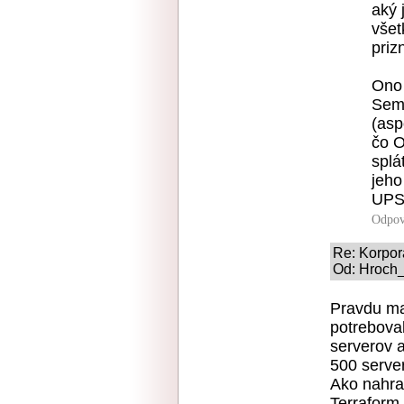
aký 
všet
priz
Ono 
Sem
(asp
čo 
splá
jeho
UPS
Odpov
Re: Korpor
Od: Hroch_
Pravdu mas
potrebova
serverov a
500 serve
Ako nahrad
Terraform 