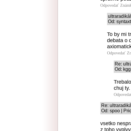
Odpovedať
Známk
ultraradik
Od: syntaxt
To by mi t
debata o d
axiomatic
Odpovedať
Zn
Re: ult
Od: kgg
Trebalo
chuj ty.
Odpoveda
Re: ultraradik
Od: spoo | Pr
vsetko nespra
z toho vyply