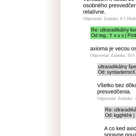
osobného presvedčeni
relatívne.
Odpovedať
Známka: 0.5
Hodn
Re: ultraradikálny 
Od reg.: Y x u s | Pr
axioma je vecou o
Odpovedať
Známka: 10.0
ultraradikálny šp
Od: syntaxterrorX
Všetko bez dôk
presvedčenia.
Odpovedať
Známka: -
Re: ultraradik
Od: kgghkhk |
A co ked axi
spravne pouz