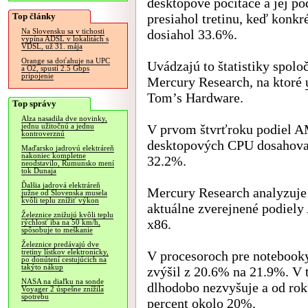
desktopové počítače a jej po
Top články
presiahol tretinu, keď konkr
dosiahol 33.6%.
Na Slovensku sa v tichosti
vypína ADSL v lokalitách s
VDSL, už 31. mája
Orange sa doťahuje na UPC
Uvádzajú to štatistiky spolo
a O2, spustí 2.5 Gbps
pripojenie
Mercury Research, na ktoré
Tom’s Hardware.
Top správy
Alza nasadila dve novinky,
V prvom štvrťroku podiel 
jednu užitočnú a jednu
kontroverznú
desktopových CPU dosahoval
Maďarsko jadrovú elektráreň
nakoniec kompletne
32.2%.
neodstavilo, Rumunsko mení
tok Dunaja
Ďalšia jadrová elektráreň
Mercury Research analyzuje 
južne od Slovenska musela
kvôli teplu znížiť výkon
aktuálne zverejnené podiely
Železnice znižujú kvôli teplu
x86.
rýchlosť iba na 50 km/h,
spôsobuje to meškanie
Železnice predávajú dve
tretiny lístkov elektronicky,
V procesoroch pre notebook
po donútení cestujúcich na
takýto nákup
zvýšil z 20.6% na 21.9%. V
NASA na diaľku na sonde
dlhodobo nezvyšuje a od rok
Voyager 2 úspešne znížila
spotrebu
percent okolo 20%.