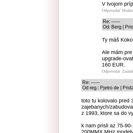
V tvojom prí
Odpovedať
Hodno
Re: ------
Od: Berg | Pri
Ty máš Kokot
Ale mám pre
upgrade-ovať.
160 EUR.
Odpovedať
Známk
Re: ------
Od reg.: Pjetro de | Pri
toto tu kolovalo pre
zajebanych/zabudova
z 1993, ktore sa do v
k nam prisli az 75-
200MMX MHz model