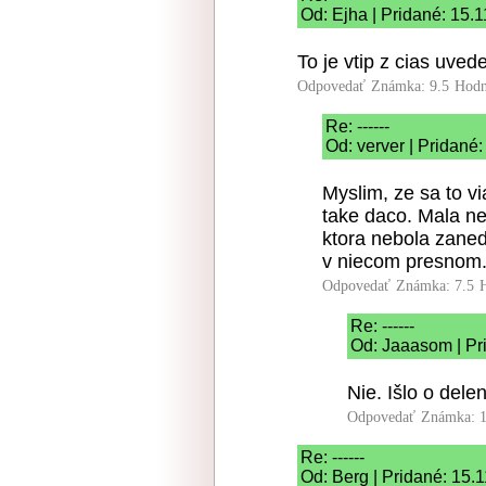
Od: Ejha | Pridané: 15.
To je vtip z cias uved
Odpovedať
Známka: 9.5
Hodn
Re: ------
Od: verver | Pridané
Myslim, ze sa to vi
take daco. Mala ne
ktora nebola zaned
v niecom presnom.
Odpovedať
Známka: 7.5
Re: ------
Od: Jaaasom | Pr
Nie. Išlo o delen
Odpovedať
Známka: 1
Re: ------
Od: Berg | Pridané: 15.