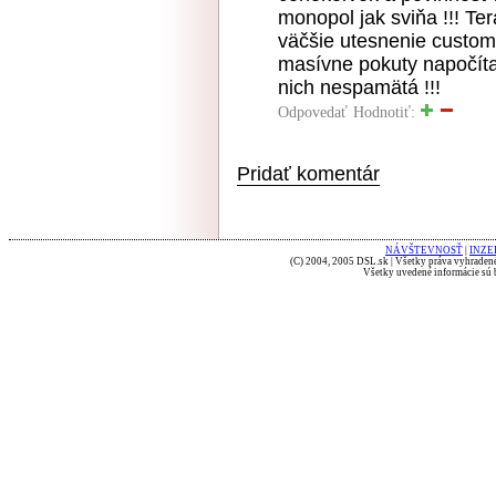
monopol jak sviňa !!! Te
väčšie utesnenie custom
masívne pokuty napočítan
nich nespamätá !!!
Odpovedať
Hodnotiť:
Pridať komentár
NÁVŠTEVNOSŤ
|
INZE
(C) 2004, 2005 DSL.sk | Všetky práva vyhradené
Všetky uvedené informácie sú b