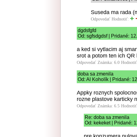
Suseda ma rada (m
Odpovedať
Hodnotiť:
dgdsfgfd
Od: sgfsdgdsf | Pridané: 1
a ked si vytlacim aj sma
srot a potom ten ich QR 
Odpovedať
Známka: 6.0
Hodnoti
doba sa zmenila
Od: Al Koholík | Pridané: 1
Appky roznych spolocnos
rozne plastove karticky 
Odpovedať
Známka: 6.5
Hodnoti
Re: doba sa zmenila
Od: kekeket | Pridané: 
pre konzumera nulova 