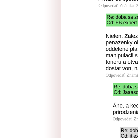
Odpovedať
Známka: 2
Re: doba sa z
Od: FB expert 
Nielen. Zalez
penazenky ob
oddelene plas
manipulacii s
toneru a otv
dostat von, 
Odpovedať
Známk
Re: doba s
Od: Jaaaso
Áno, a ke
prirodzeni
Odpovedať
Zn
Re: dob
Od: it e