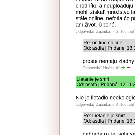
chodníku a neuploadujú t
mohli získať množstvo l
stále online, nefotia čo 
ani život. Úbohé.
Odpovedať
Známka: 7.6
Hodnoti
Re: on line no line
Od: asdfa | Pridané: 13
proste nemaju ziadny 
Odpovedať
Hodnotiť:
Lietanie je smrt
Od: hsafh | Pridané: 12.11
Nie je lietadlo neekologi
Odpovedať
Známka: 6.0
Hodnoti
Re: Lietanie je smrt
Od: asdfa | Pridané: 13
nahrada uz je, vola s