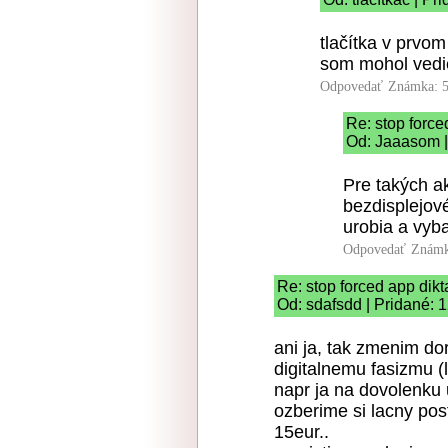
tlačítka v prvo
som mohol vedi
Odpovedať
Známka: 5
Re: stop force
Od: Jaaasom |
Pre takých ak
bezdisplejov
urobia a vyba
Odpovedať
Známk
Re: stop forced app dikt
Od: sdafsdd | Pridané: 
ani ja, tak zmenim dor
digitalnemu fasizmu (l
napr ja na dovolenku
ozberime si lacny pos
15eur..