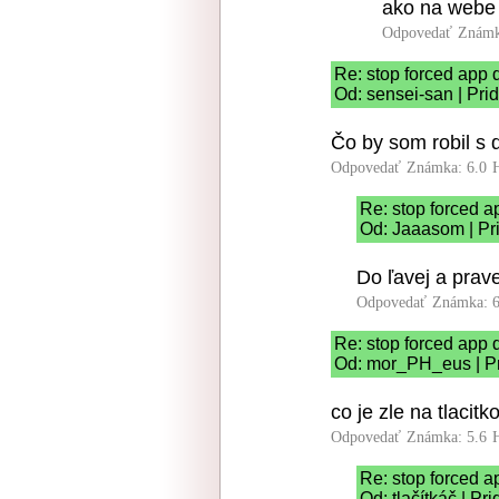
ako na webe 
Odpovedať
Známk
Re: stop forced app d
Od: sensei-san | Pri
Čo by som robil s
Odpovedať
Známka: 6.0
Re: stop forced a
Od: Jaaasom | Pr
Do ľavej a prave
Odpovedať
Známka: 6
Re: stop forced app d
Od: mor_PH_eus | Pr
co je zle na tlacit
Odpovedať
Známka: 5.6
Re: stop forced a
Od: tlačítkáč | P