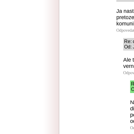
Ja nast
pretoze
komun
Odpoveda
Re: 
Od: 
Ale 
vern
Odpov
R
O
N
d
p
o
O