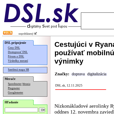
neprihlásený
Cestujúci v Ryan
DSL pripojenie
Ceny DSL
používať mobilnú 
Dostupnosť DSL
Fórum o DSL
výnimky
Výsledky meraní
Satelitná mapa SR
Značky:
doprava
digitalizácia
Merače
Speedmeter
Merania
DSL.sk, 12.11.2025
Pingmeter
Googlemeter
Hľadanie
Nízkonákladové aerolinky R
oddnes 12. novembra zavied