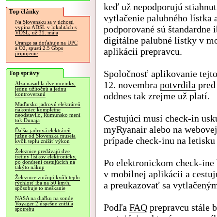
keď už nepodporujú stiahnut
Top články
vytlačenie palubného lístka 
Na Slovensku sa v tichosti
podporované sú štandardne i
vypína ADSL v lokalitách s
VDSL, už 31. mája
digitálne palubné lístky v m
Orange sa doťahuje na UPC
a O2, spustí 2.5 Gbps
aplikácii prepravcu.
pripojenie
Spoločnosť aplikovanie tejt
Top správy
12. novembra
potvrdila
pred
Alza nasadila dve novinky,
jednu užitočnú a jednu
oddnes tak zrejme už platí.
kontroverznú
Maďarsko jadrovú elektráreň
nakoniec kompletne
neodstavilo, Rumunsko mení
Cestujúci musí check-in usku
tok Dunaja
myRyanair alebo na webovej 
Ďalšia jadrová elektráreň
južne od Slovenska musela
prípade check-inu na letisku
kvôli teplu znížiť výkon
Železnice predávajú dve
tretiny lístkov elektronicky,
Po elektronickom check-ine 
po donútení cestujúcich na
takýto nákup
v mobilnej aplikácii a cestu
Železnice znižujú kvôli teplu
a preukazovať sa vytlačený
rýchlosť iba na 50 km/h,
spôsobuje to meškanie
NASA na diaľku na sonde
Voyager 2 úspešne znížila
Podľa
FAQ
prepravcu stále b
spotrebu