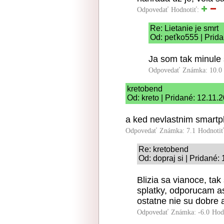
Odpovedať
Hodnotiť:
Re: Lietanie je smrt
Od: peťko555 | Prida
Ja som tak minule 
Odpovedať
Známka: 10.0
kretobend
Od: kreto | Pridané: 12.11.
a ked nevlastnim smart
Odpovedať
Známka: 7.1
Hodnoti
Re: kretobend
Od: dopraj si | Pridané:
Blizia sa vianoce, tak
splatky, odporucam a
ostatne nie su dobre 
Odpovedať
Známka: -6.0
Hod