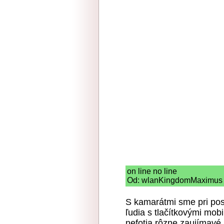
on line no line
Od: wlanKingdomMaximus |
S kamarátmi sme pri posed
ľudia s tlačítkovými mobi
nefotia rôzne zaujímavé 