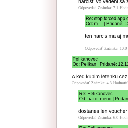
narcisti vo vedeni sa z
Odpovedať
Známka: 7.1
Hodn
Re: stop forced app d
Od: m__ | Pridané: 1
ten narcis ma aj m
Odpovedať
Známka: 10.0
Pelikanovec
Od: Pelikan | Pridané: 12.
A ked kupim letenku cez 
Odpovedať
Známka: 4.3
Hodnoti
Re: Pelikanovec
Od: naco_meno | Pridan
dostanes len voucher 
Odpovedať
Známka: 6.0
Hodn