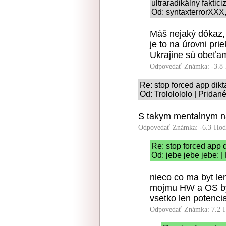
ultraradikálny faktic
Od: syntaxterrorXXX,
Máš nejaký dôkaz,
je to na úrovni pr
Ukrajine sú obeťam
Odpovedať
Známka: -3.8
Re: stop forced app dikt
Od: Trololololo | Pridan
S takym mentalnym nas
Odpovedať
Známka: -6.3
Hod
Re: stop forced app d
Od: jebe jebe jebe: 
nieco co ma byt le
mojmu HW a OS by 
vsetko len potenci
Odpovedať
Známka: 7.2