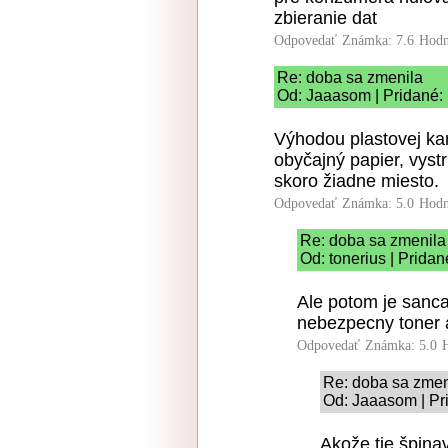
zbieranie dat
Odpovedať
Známka: 7.6
Hodn
Re: doba sa zmenila
Od: Jaaasom | Pridané:
Výhodou plastovej kar
obyčajný papier, vys
skoro žiadne miesto.
Odpovedať
Známka: 5.0
Hodn
Re: doba sa zmenila
Od: tonerius | Prida
Ale potom je sanc
nebezpecny toner 
Odpovedať
Známka: 5.0
Re: doba sa zmen
Od: Jaaasom | Pr
Akože tie špina