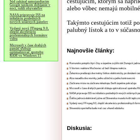
cestujúcim, ktorým sa naprík
Súd zakázal samojazdiacim
Google taxíkom dobíjanie v
alebo vôbec nemajú mobilné 
noci, rušili obyvateľov
NASA pripravuje ISS na
inštaláciu posledných
Takýmto cestujúcim totiž po
nových solárnych panelov
palubný lístok a to v súčasn
Vydaný nový FFmpeg 9.0,
zlepšil akceleráciu
profesionálnych formátov
videa
Microsoft v čase drahých
pamätí sľubuje
Najnovšie články:
optimalizovať spotrebu
RAM vo Windows 11
Rumunsko potopilo štyri člny a úspešne zvýšilo tok Dunaja k jadrov
V štvrtom reaktore Mochoviec už beží štiepna reakcia
Železnice predávajú dve tretiny lístkov elektronicky, po donútení ce
Alza nasadila dve novinky, jednu užitočnú a jednu kontroverznú
Záchrana misie na záchranu teleskopu Swift úspešne pokračuje
Microsoft v čase drahých pamätí sľubuje optimalizovať spotrebu
NASA pripravuje ISS na inštaláciu posledných nových solárnych p
Ďalšia jadrová elektráreň južne od Slovenska musela kvôli teplu zn
Vydaný nový FFmpeg 9.0, zlepšil akceleráciu profesionálnych form
Slovenská sporiteľňa bude mať cez víkend odstávku
Diskusia: