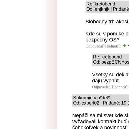
Re: kretobend
Od: ehjkhjk | Pridan
Slobodny trh akosi
Kde su v ponuke b
bezpecny OS?
Odpovedať
Hodnotiť:
Re: kretobend
Od: bezpECNYos |
Vsetky su dekl
daju vypnut.
Odpovedať
Hodnotiť:
Sukromie v p*del*
Od: expert02 | Pridané: 19
Nepáči sa mi svet kde s
vyžadovali kontrakt buď 
čohokoľvek a povinnosť 