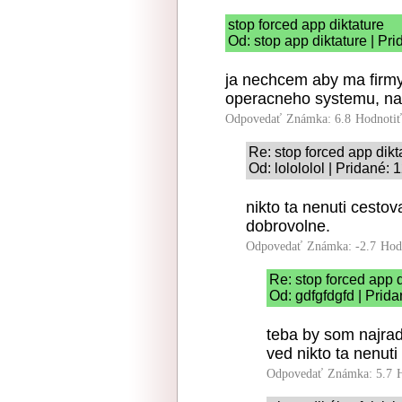
stop forced app diktature
Od: stop app diktature | Pr
ja nechcem aby ma firmy 
operacneho systemu, nast
Odpovedať
Známka: 6.8
Hodnoti
Re: stop forced app dikt
Od: lolololol | Pridané:
nikto ta nenuti cestov
dobrovolne.
Odpovedať
Známka: -2.7
Hod
Re: stop forced app d
Od: gdfgfdgfd | Prid
teba by som najrad
ved nikto ta nenuti
Odpovedať
Známka: 5.7