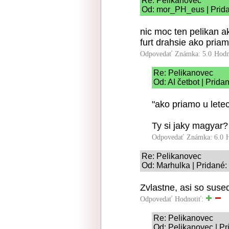
Re: Pelikanovec
Od: mor_PH_eus | Prida
nic moc ten pelikan ak
furt drahsie ako priam
Odpovedať
Známka: 5.0
Hodn
Re: Pelikanovec
Od: AI četbot | Prida
"ako priamo u lete
Ty si jaky magyar?
Odpovedať
Známka: 6.0
Re: Pelikanovec
Od: Marhulka | Pridané:
Zvlastne, asi so suse
Odpovedať
Hodnotiť:
Re: Pelikanovec
Od: Pelikanovec | Pr