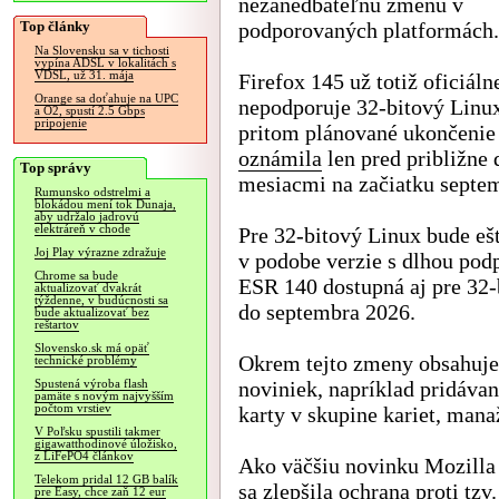
nezanedbateľnú zmenu v
Top články
podporovaných platformách.
Na Slovensku sa v tichosti
vypína ADSL v lokalitách s
VDSL, už 31. mája
Firefox 145 už totiž oficiáln
Orange sa doťahuje na UPC
nepodporuje 32-bitový Linux
a O2, spustí 2.5 Gbps
pripojenie
pritom plánované ukončenie
oznámila
len pred približne
Top správy
mesiacmi na začiatku septe
Rumunsko odstrelmi a
blokádou mení tok Dunaja,
aby udržalo jadrovú
elektráreň v chode
Pre 32-bitový Linux bude eš
Joj Play výrazne zdražuje
v podobe verzie s dlhou pod
Chrome sa bude
ESR 140 dostupná aj pre 32
aktualizovať dvakrát
týždenne, v budúcnosti sa
do septembra 2026.
bude aktualizovať bez
reštartov
Slovensko.sk má opäť
Okrem tejto zmeny obsahuje 
technické problémy
noviniek, napríklad pridáva
Spustená výroba flash
pamäte s novým najvyšším
počtom vrstiev
karty v skupine kariet, man
V Poľsku spustili takmer
gigawatthodinové úložisko,
z LiFePO4 článkov
Ako väčšiu novinku Mozilla 
Telekom pridal 12 GB balík
sa zlepšila ochrana proti tzv.
pre Easy, chce zaň 12 eur