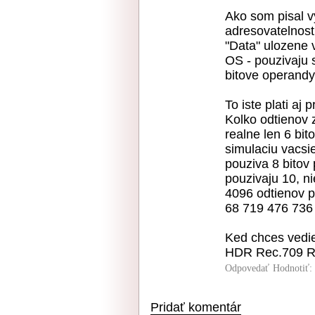
Ako som pisal vy
adresovatelnost
"Data" ulozene 
OS - pouzivaju s
bitove operandy
To iste plati aj 
Kolko odtienov 
realne len 6 bi
simulaciu vacsi
pouziva 8 bitov
pouzivaju 10, n
4096 odtienov p
68 719 476 736 
Ked chces vedi
HDR Rec.709 R
Odpovedať
Hodnotiť:
Pridať komentár