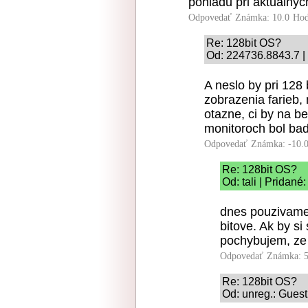
pohladu pri aktualnyc
Odpovedať
Známka: 10.0
Hod
Re: 128bit OS?
Od: 224736.8843.7 |
A neslo by pri 128
zobrazenia farieb,
otazne, ci by na b
monitoroch bol bada
Odpovedať
Známka: -10.
Re: 128bit OS?
Od: tali | Pridané
dnes pouzivame 
bitove. Ak by si 
pochybujem, ze 
Odpovedať
Známka: 5
Re: 128bit OS?
Od: unreg.: Guest