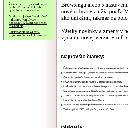
Browsingu alebo s nastavení
Železnice znižujú kvôli teplu
rýchlosť iba na 50 km/h,
nové ochrany znížia podľa Mo
spôsobuje to meškanie
ako unikátni, takmer na polo
Maďarsko jadrovú elektráreň
nakoniec kompletne
neodstavilo, Rumunsko mení
tok Dunaja
Všetky novinky a zmeny v no
Odštartovala nová séria
populárneho sci-fi Futurama
vydaniu
novej verzie Firefox
Najnovšie články:
Ďalšia jadrová elektráreň južne od Slovenska musela kvôli teplu zn
Vydaný nový FFmpeg 9.0, zlepšil akceleráciu profesionálnych form
Slovenská sporiteľňa bude mať cez víkend odstávku
NASA na diaľku na sonde Voyager 2 úspešne znížila spotrebu
Maďarsko jadrovú elektráreň nakoniec kompletne neodstavilo, Ru
Súd zakázal samojazdiacim Google taxíkom dobíjanie v noci, rušili
Železnice znižujú kvôli teplu rýchlosť iba na 50 km/h, spôsobuje t
Slovensko.sk má opäť technické problémy
V Poľsku spustili takmer gigawatthodinové úložisko, z LiFePO4 čl
Telekom pridal 12 GB balík pre Easy, chce zaň 12 eur
Diskusia: