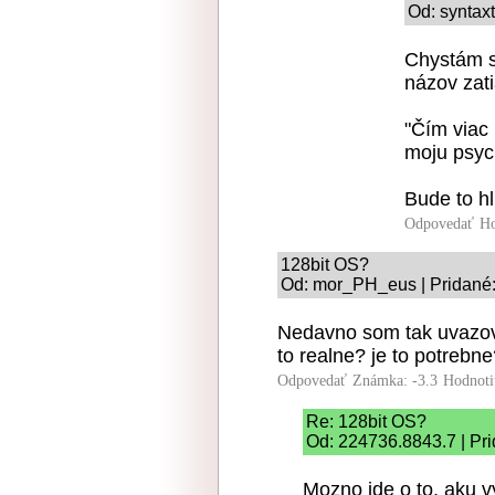
Od: syntaxt
Chystám s
názov zati
"Čím viac 
moju psyc
Bude to hl
Odpovedať
Ho
128bit OS?
Od: mor_PH_eus | Pridané:
Nedavno som tak uvazova
to realne? je to potrebne?
Odpovedať
Známka: -3.3
Hodnoti
Re: 128bit OS?
Od: 224736.8843.7 | Pri
Mozno ide o to, aku vy