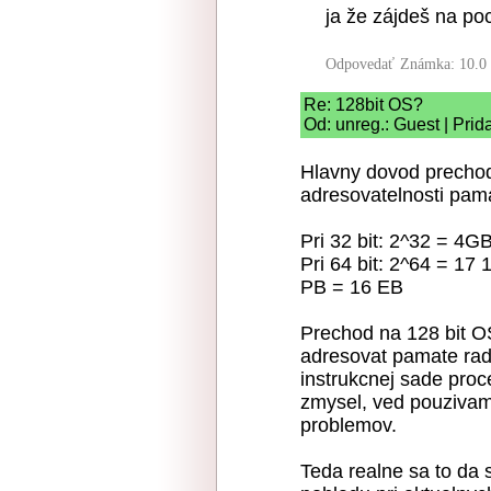
ja že zájdeš na poct
Odpovedať
Známka: 10.0
Re: 128bit OS?
Od: unreg.: Guest | Pri
Hlavny dovod prechodu 
adresovatelnosti pam
Pri 32 bit: 2^32 = 4G
Pri 64 bit: 2^64 = 1
PB = 16 EB
Prechod na 128 bit O
adresovat pamate rad
instrukcnej sade proc
zmysel, ved pouzivam
problemov.
Teda realne sa to da 