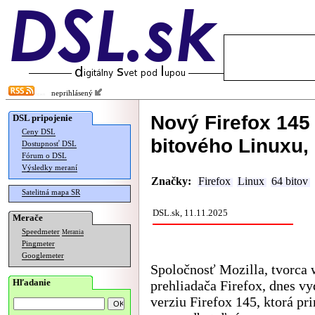
neprihlásený
Nový Firefox 145
DSL pripojenie
Ceny DSL
bitového Linuxu,
Dostupnosť DSL
Fórum o DSL
Výsledky meraní
Značky:
Firefox
Linux
64 bitov
Satelitná mapa SR
DSL.sk, 11.11.2025
Merače
Speedmeter
Merania
Pingmeter
Googlemeter
Spoločnosť Mozilla, tvorca
Hľadanie
prehliadača Firefox, dnes v
verziu Firefox 145, ktorá pr