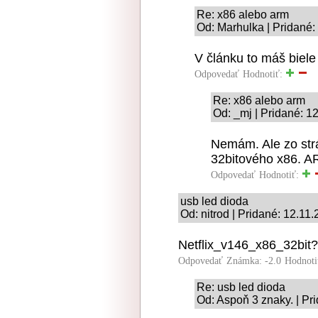
Re: x86 alebo arm
Od: Marhulka | Pridané:
V článku to máš biele
Odpovedať
Hodnotiť:
Re: x86 alebo arm
Od: _mj | Pridané: 1
Nemám. Ale zo strá
32bitového x86. A
Odpovedať
Hodnotiť:
usb led dioda
Od: nitrod | Pridané: 12.11
Netflix_v146_x86_32bit?
Odpovedať
Známka: -2.0
Hodnoti
Re: usb led dioda
Od: Aspoň 3 znaky. | Pr