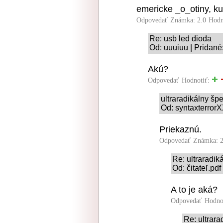
emericke _o_otiny, ku
Odpovedať
Známka: 2.0
Hodn
Re: usb led dioda
Od: uuuiuu | Pridané
Akú?
Odpovedať
Hodnotiť:
ultraradikálny šp
Od: syntaxterrorX
Priekaznú.
Odpovedať
Známka: 2
Re: ultraradik
Od: čitateľ.pd
A to je aká?
Odpovedať
Hodno
Re: ultrara