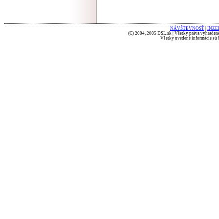
NÁVŠTEVNOSŤ
|
INZE
(C) 2004, 2005 DSL.sk | Všetky práva vyhradené
Všetky uvedené informácie sú b