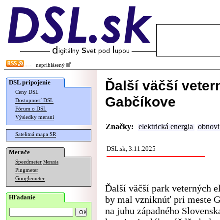
neprihlásený
Ďalší väčší veter
DSL pripojenie
Ceny DSL
Gabčíkove
Dostupnosť DSL
Fórum o DSL
Výsledky meraní
Značky:
elektrická energia
obnovi
Satelitná mapa SR
DSL.sk, 3.11.2025
Merače
Speedmeter
Merania
Pingmeter
Googlemeter
Ďalší väčší park veterných e
Hľadanie
by mal vzniknúť pri meste 
na juhu západného Slovensk