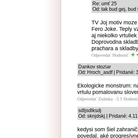
Re: umť 25
Od: tak bud gej, bud 
TV Joj motiv moze b
Fero Joke. Teply v
aj niekolko vrtulie
Doprovodna skladb
prachara a skladby
Odpovedať
Hodnotiť:
Dankov stoziar
Od: Hroch_asdf | Pridané: 
Ekologicke monstrum: na
vrtulu pomalovanu sloven
Odpovedať
Známka: -3.3
Hodnoti
sdljsdlksdj
Od: sknjdskj | Pridané: 4.1
kedysi som šiel zahranič
povedal, aké progresívn