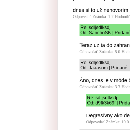
dnes si to už nehovorím
Odpovedať
Známka: 1.7
Hodnoti
Re: sdljsdlksdj
Od: SanchoSK | Pridané
Teraz uz ta do zahran
Odpovedať
Známka: 5.0
Hodn
Re: sdljsdlksdj
Od: Jaaasom | Pridané:
Áno, dnes je v móde 
Odpovedať
Známka: 3.3
Hodn
Re: sdljsdlksdj
Od: d9fk3k69f | Prid
Degresívny ako de
Odpovedať
Známka: 10.0