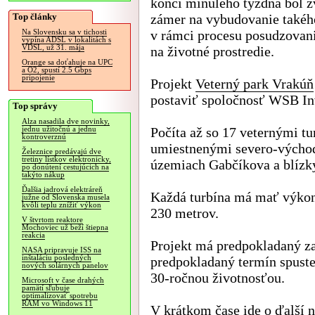
konci minulého týždňa bol z
Top články
zámer na vybudovanie takéh
v rámci procesu posudzovan
Na Slovensku sa v tichosti
vypína ADSL v lokalitách s
VDSL, už 31. mája
na životné prostredie.
Orange sa doťahuje na UPC
a O2, spustí 2.5 Gbps
pripojenie
Projekt
Veterný park Vrakúň
postaviť spoločnosť WSB In
Top správy
Alza nasadila dve novinky,
Počíta až so 17 veternými t
jednu užitočnú a jednu
kontroverznú
umiestnenými severo-východ
Železnice predávajú dve
tretiny lístkov elektronicky,
územiach Gabčíkova a blízk
po donútení cestujúcich na
takýto nákup
Ďalšia jadrová elektráreň
Každá turbína má mať výko
južne od Slovenska musela
kvôli teplu znížiť výkon
230 metrov.
V štvrtom reaktore
Mochoviec už beží štiepna
reakcia
Projekt má predpokladaný za
NASA pripravuje ISS na
inštaláciu posledných
predpokladaný termín spuste
nových solárnych panelov
30-ročnou životnosťou.
Microsoft v čase drahých
pamätí sľubuje
optimalizovať spotrebu
RAM vo Windows 11
V krátkom čase ide o ďalší 