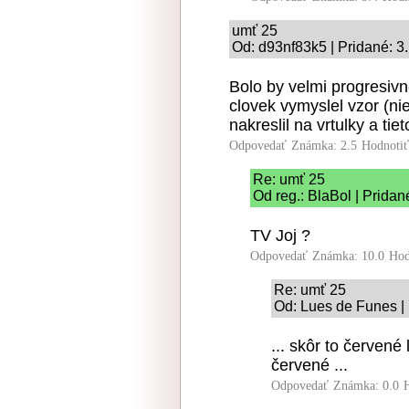
umť 25
Od: d93nf83k5 | Pridané: 3
Bolo by velmi progresivn
clovek vymyslel vzor (ni
nakreslil na vrtulky a tie
Odpovedať
Známka: 2.5
Hodnoti
Re: umť 25
Od reg.: BlaBol | Pridan
TV Joj ?
Odpovedať
Známka: 10.0
Hod
Re: umť 25
Od: Lues de Funes | 
... skôr to červen
červené ...
Odpovedať
Známka: 0.0