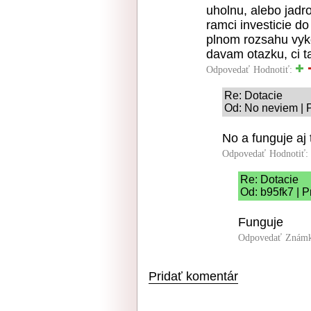
uholnu, alebo jadro
ramci investicie do
plnom rozsahu vyko
davam otazku, ci ta
Odpovedať
Hodnotiť:
Re: Dotacie
Od: No neviem | 
No a funguje aj
Odpovedať
Hodnotiť:
Re: Dotacie
Od: b95fk7 | P
Funguje
Odpovedať
Známk
Pridať komentár