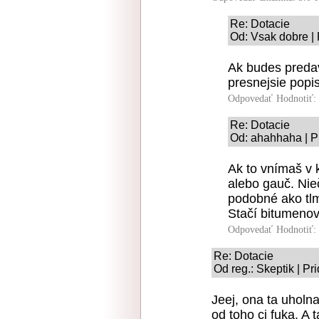
Re: Dotacie
Od: Vsak dobre | 
Ak budes predav
presnejsie popi
Odpovedať
Hodnotiť:
Re: Dotacie
Od: ahahhaha | P
Ak to vnímaš v 
alebo gauč. Nie
podobné ako tlm
Stačí bitumenov
Odpovedať
Hodnotiť:
Re: Dotacie
Od reg.: Skeptik | Pr
Jeej, ona ta uholna
od toho ci fuka. A 