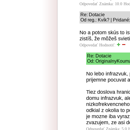
Odpovedať
Známka: 10.0
Hod
Re: Dotacie
Od reg.: Kvík? | Pridané
No a potom skús to is
zistíš, že môžeš sviet
Odpovedať
Hodnotiť:
Re: Dotacie
Od: OriginalnyKouma
No lebo infrazvuk, 
prijemne pocuvat a
Tiez doslova hrani
domu infrazvuk, al
nizkofrekvencneho 
odkial z okolia to
je mozne iba vyraz
zvazujem, ze asi 
Odpovedať
Známka: 5.0