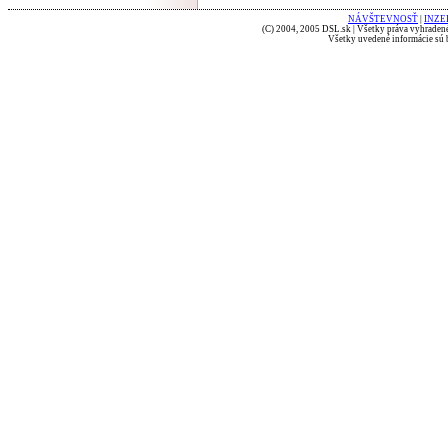
NÁVŠTEVNOSŤ
|
INZE
(C) 2004, 2005 DSL.sk | Všetky práva vyhradené
Všetky uvedené informácie sú b