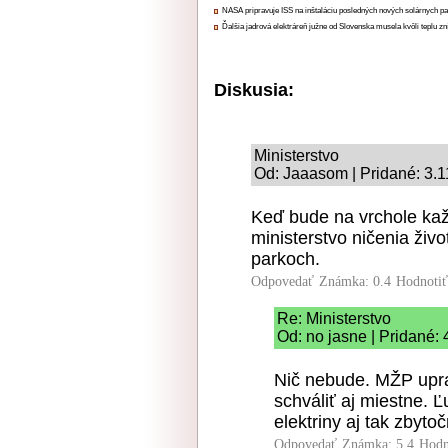
NASA pripravuje ISS na inštaláciu posledných nových solárnych p
Ďalšia jadrová elektráreň južne od Slovenska musela kvôli teplu zn
Diskusia:
Ministerstvo
Od: Jaaasom | Pridané: 3.
Keď bude na vrchole každ
ministerstvo ničenia živ
parkoch.
Odpovedať
Známka: 0.4
Hodnoti
Re: Ministerstvo
Od: no jasne | Pridané:
Nič nebude. MŽP uprav
schváliť aj miestne. Ľ
elektriny aj tak zbyto
Odpovedať
Známka: 5.4
Hodn