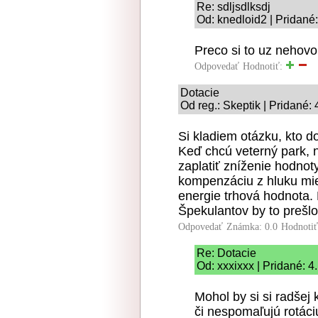
Re: sdljsdlksdj
Od: knedloid2 | Pridané
Preco si to uz nehovo
Odpovedať
Hodnotiť:
Dotacie
Od reg.: Skeptik | Pridané:
Si kladiem otázku, kto d
Keď chcú veterný park, n
zaplatiť zníženie hodnot
kompenzáciu z hluku mi
energie trhová hodnota. 
Špekulantov by to prešlo 
Odpovedať
Známka: 0.0
Hodnoti
Re: Dotacie
Od: xxxixxx | Pridané: 
Mohol by si si radšej k
či nespomaľujú rotáci