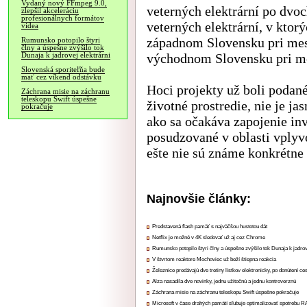
Vydaný nový FFmpeg 9.0,
veterných elektrární po dvo
zlepšil akceleráciu
profesionálnych formátov
veterných elektrární, v ktor
videa
západnom Slovensku pri mest
Rumunsko potopilo štyri
člny a úspešne zvýšilo tok
východnom Slovensku pri me
Dunaja k jadrovej elektrárni
Slovenská sporiteľňa bude
mať cez víkend odstávku
Hoci projekty už boli podan
Záchrana misie na záchranu
teleskopu Swift úspešne
životné prostredie, nie je ja
pokračuje
ako sa očakáva zapojenie in
posudzované v oblasti vplyv
ešte nie sú známe konkrétne 
Najnovšie články:
Predstavená flash pamäť s najväčšou hustotou dát
Netflix je možné v 4K sledovať už aj cez Chrome
Rumunsko potopilo štyri člny a úspešne zvýšilo tok Dunaja k jadrov
V štvrtom reaktore Mochoviec už beží štiepna reakcia
Železnice predávajú dve tretiny lístkov elektronicky, po donútení ce
Alza nasadila dve novinky, jednu užitočnú a jednu kontroverznú
Záchrana misie na záchranu teleskopu Swift úspešne pokračuje
Microsoft v čase drahých pamätí sľubuje optimalizovať spotrebu