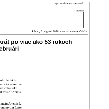
Za poslednú hodinu: 49 meraní
inzercia
Sobota, 8. augusta 2026, dnes má meniny
Oskár
krát po viac ako 53 rokoch
ebruári
hli letieť k
merická vesmírna
budúceho roka
t misie Artemis
misiu Artemis I,
jom prvom štarte