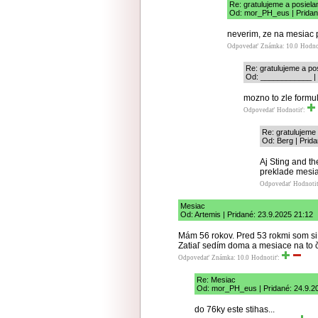
Re: gratulujeme a posiela
Od: mor_PH_eus | Pridan
neverim, ze na mesiac 
Odpovedať
Známka: 10.0
Hodno
Re: gratulujeme a po
Od: ____________ | 
mozno to zle formu
Odpovedať
Hodnotiť:
Re: gratulujeme
Od: Berg | Prid
Aj Sting and th
preklade mesiac
Odpovedať
Hodnoti
Mesiac
Od: Artemis | Pridané: 23.9.2025 21:12
Mám 56 rokov. Pred 53 rokmi som si 
Zatiaľ sedím doma a mesiace na t
Odpovedať
Známka: 10.0
Hodnotiť:
Re: Mesiac
Od: mor_PH_eus | Pridané: 24.9.2
do 76ky este stihas...