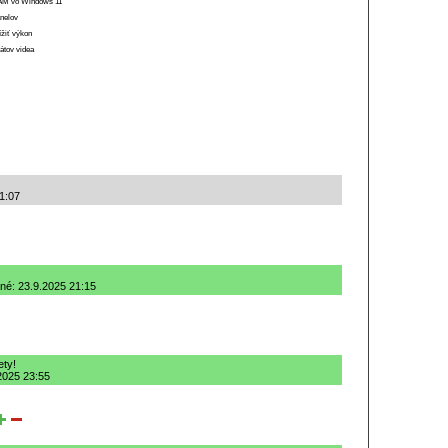
 RAM vo Windows 11
anelov
ížiť výkon
átov videa
21:07
ané: 23.9.2025 21:15
ety!
.2025 23:55