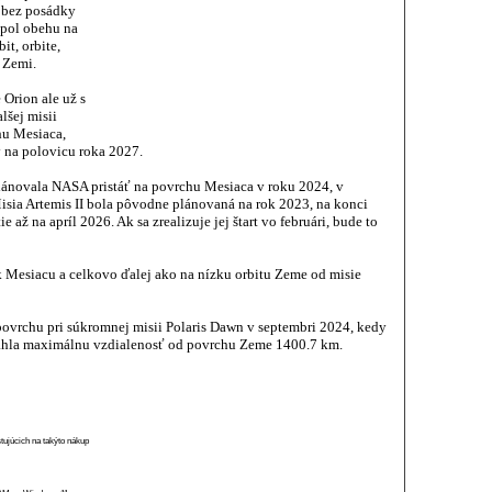
á bez posádky
n pol obehu na
it, orbite,
a Zemi.
 Orion ale už s
lšej misii
hu Mesiaca,
ý na polovicu roka 2027.
ánovala NASA pristáť na povrchu Mesiaca v roku 2024, v
Misia Artemis II bola pôvodne plánovaná na rok 2023, na konci
až na apríl 2026. Ak sa zrealizuje jej štart vo februári, bude to
 Mesiacu a celkovo ďalej ako na nízku orbitu Zeme od misie
ovrchu pri súkromnej misii Polaris Dawn v septembri 2024, kedy
ahla maximálnu vzdialenosť od povrchu Zeme 1400.7 km.
stujúcich na takýto nákup