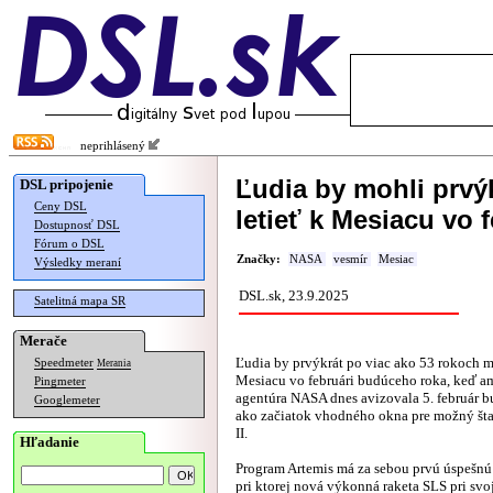
neprihlásený
Ľudia by mohli prvý
DSL pripojenie
Ceny DSL
letieť k Mesiacu vo f
Dostupnosť DSL
Fórum o DSL
Značky:
NASA
vesmír
Mesiac
Výsledky meraní
DSL.sk, 23.9.2025
Satelitná mapa SR
Merače
Ľudia by prvýkrát po viac ako 53 rokoch mo
Speedmeter
Merania
Mesiacu vo februári budúceho roka, keď a
Pingmeter
agentúra NASA dnes avizovala 5. február 
Googlemeter
ako začiatok vhodného okna pre možný štar
II.
Hľadanie
Program Artemis má za sebou prvú úspešnú 
pri ktorej nová výkonná raketa SLS pri svo