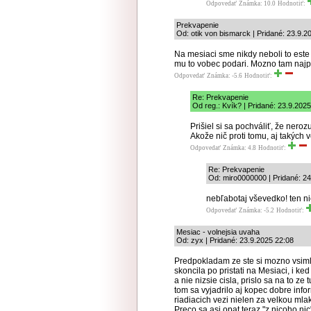
Odpovedať
Známka: 10.0
Hodnotiť:
Prekvapenie
Od: otik von bismarck | Pridané: 23.9.2
Na mesiaci sme nikdy neboli to este
mu to vobec podari. Mozno tam najpr
Odpovedať
Známka: -5.6
Hodnotiť:
Re: Prekvapenie
Od reg.: Kvík? | Pridané: 23.9.202
Prišiel si sa pochváliť, že ner
Akože nič proti tomu, aj takých 
Odpovedať
Známka: 4.8
Hodnotiť:
Re: Prekvapenie
Od: miro0000000 | Pridané: 24
nebľabotaj vševedko! ten nic
Odpovedať
Známka: -5.2
Hodnotiť:
Mesiac - volnejsia uvaha
Od: zyx | Pridané: 23.9.2025 22:08
Predpokladam ze ste si mozno vsimli
skoncila po pristati na Mesiaci, i k
a nie nizsie cisla, prislo sa na to 
tom sa vyjadrilo aj kopec dobre inf
riadiacich vezi nielen za velkou mla
Preco sa asi opat teraz "z nicoho ni