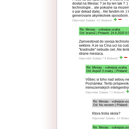
dostat na Mesiac ? ze by len tak ? :
technologie... ale pokojne sa mozem 
o par dekad dalej... Ale fandim im :)
generovane akymkolvek sposobom..
Odpovedať
Známka: -4.2
Hodnotiť:
Re: Mesiac - volnejsia uvaha
Od: brano2 | Pridané: 24.9.2025 0:
Zainvestovat do vyvoja technolog
sektore. A ze sa Cina uci na cu
"kradnutie" nebude ciel. Ale te
strane mesiaca.
Odpovedať
Známka: 7.8
Hodnotiť:
Re: Mesiac - volnejsia uvaha
Od: Aspoň 3 znaky. | Pridané:
Vôbec si toho nad sebou nep
Poznámka: Tento príspevok 
mimozemských inteligentných
Odpovedať
Známka: 7.1
Hodnotiť:
Re: Mesiac - volnejsia uv
Od: No neviem | Pridané:
Ktora trolia skola?
Odpovedať
Známka: -3.3
Hodno
Re: Mesiac - volnejsia uv