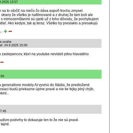
9.2025 13:57
m sa to otočiť na niečo čo dáva aspoň trochu zmysel.
 strany že všetko je nafilmované a z druhej že tam boli ale
ie s mimozemštanmi sú ujeté už z toho dôvodu, že pochybujem
tlať. Ako kedysi, tak aj teraz. Všetko by presiaklo a presakujú
iť:
ia uvaha
né: 24.9.2025 15:00
ch zaslepencov, ktorí na youtube nevideli pitvu hlavatého
:56
sa generatívne modely AI vyvinú do štádia, že predložené
esiaci budú priekazne úplne pravé a nie tie fejky plný chýb,
okmi..
 7:45
ľuďom podvrhy to dokazuje len to že nie sú pravé.
 tajné.