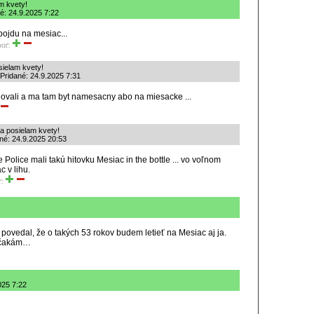
m kvety!
é: 24.9.2025 7:22
pojdu na mesiac...
tiť:
sielam kvety!
Pridané: 24.9.2025 7:31
lovali a ma tam byt namesacny abo na miesacke ...
 a posielam kvety!
ané: 24.9.2025 20:53
e Police mali takú hitovku Mesiac in the bottle ... vo voľnom
 v lihu.
ť:
povedal, že o takých 53 rokov budem letieť na Mesiac aj ja.
o čakám…
025 7:22