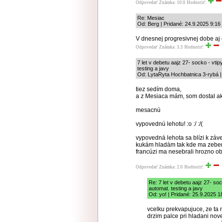
Odpovedať
Známka: 10.0
Hodnotiť:
Re: Mesiac
Od: Berg | Pridané: 24.9.2025 9:16
V dnesnej progresivnej dobe aj c
Odpovedať
Známka: 3.3
Hodnotiť:
7 let v debetu aajz 27- socko - vti
testing a javy
Od: LytaRyta Hochbatnica 3-rybá |
tiez sedím doma,
a z Mesiaca mám, som dostal ak
mesacnú
vypovednú lehotu! :o :/ :/(
vypovedná lehota sa blízi k záv
kukám hladám tak kde ma zebe
francúzi ma nesebrali hrozno ob
Odpovedať
Známka: 2.0
Hodnotiť:
Re: 7 let v debetu aajz 27- so
automat. testing a javy
Od: yo! | Pridané: 25.9.2025 1
vcelku prekvapujuce, ze ta n
drzim palce pri hladani nov