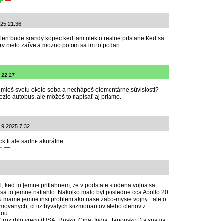
025 21:36
 len bude srandy kopec ked tam niekto realne pristane.Ked sa
v nieto zařve a mozno potom sa im to podari.
5 22:27
ozumieš svetu okolo seba a nechápeš elementárne súvislosti?
vezie autobus, ale môžeš to napísať aj priamo.
.9.2025 7:32
k ti ale sadne akurátne...
, ked to jemne pritiahnem, ze v podstate studena vojna sa
ed sa to jemne natiahlo. Nakolko malo byt posledne cca Apollo 20
ze tu mame jemne insi problem ako nase zabo-mysie vojny... ale o
ormovanych, ci uz byvalych kozmonautov alebo clenov z
kou.
c" roztrhlo vreco (USA, Rusko, Cina, India, Japonsko..) a snazia