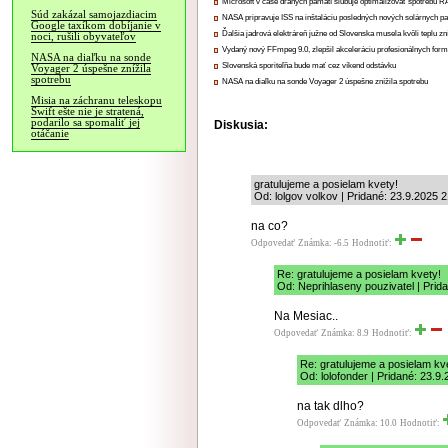
Microsoft v čase drahých pamätí sľubuje optimalizovať spotrebu
Súd zakázal samojazdiacim
NASA pripravuje ISS na inštaláciu posledných nových solárnych p
Google taxíkom dobíjanie v
Ďalšia jadrová elektráreň južne od Slovenska musela kvôli teplu zn
noci, rušili obyvateľov
Vydaný nový FFmpeg 9.0, zlepšil akceleráciu profesionálnych form
NASA na diaľku na sonde
Slovenská sporiteľňa bude mať cez víkend odstávku
Voyager 2 úspešne znížila
spotrebu
NASA na diaľku na sonde Voyager 2 úspešne znížila spotrebu
Misia na záchranu teleskopu
Swift ešte nie je stratená,
podarilo sa spomaliť jej
Diskusia:
otáčanie
gratulujeme a posielam kvety!
Od: lolgov volkov | Pridané: 23.9.2025 
na co?
Odpovedať
Známka: -6.5
Hodnotiť:
Re: gratulujeme a posielam kvety!
Od: Neprihlaseny pouzivatel | Prid
Na Mesiac..
Odpovedať
Známka: 8.9
Hodnotiť:
Re: gratulujeme a posielam kv
Od: lolofonder | Pridané: 23.9
na tak dlho?
Odpovedať
Známka: 10.0
Hodnotiť: