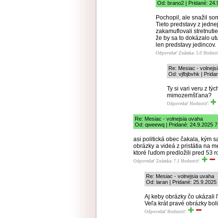
Od: brano2 | Pridané: 24.
Pochopil, ale snažil so
Tieto predstavy z jednej
zakamuflovali stretnut
že by sa to dokázalo utu
len predstavy jedincov.
Odpovedať
Známka: 5.0
Hodnot
Re: Mesiac - volnejs
Od: vjfbjbvhk | Prida
Ty si vari veru z tý
mimozemšťana?
Odpovedať
Hodnotiť:
Re: Mesiac - volnejsia uvaha
Od: qweewq | Pridané: 24.9.2025 7
asi politická obec čakala, kým 
obrázky a videá z pristátia na m
ktoré ľuďom predložili pred 53 r
Odpovedať
Známka: 7.1
Hodnotiť:
Re: Mesiac - volnejsia uvaha
Od: laran | Pridané: 25.9.2025
Aj keby obrázky čo ukázali 
Veľa krát pravé obrázky boli
Odpovedať
Hodnotiť: