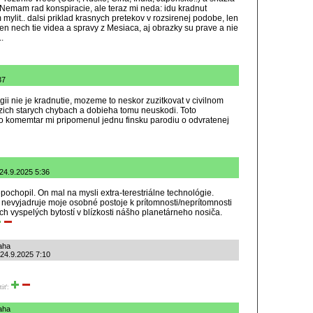
) Nemam rad konspiracie, ale teraz mi neda: idu kradnut
mylit.. dalsi priklad krasnych pretekov v rozsirenej podobe, len
 len nech tie videa a spravy z Mesiaca, aj obrazky su prave a nie
.
37
ii nie je kradnutie, mozeme to neskor zuzitkovat v civilnom
dzich starych chybach a dobieha tomu neuskodi. Toto
nto komemtar mi pripomenul jednu finsku parodiu o odvratenej
 24.9.2025 5:36
ochopil. On mal na mysli extra-terestriálne technológie.
nevyjadruje moje osobné postoje k prítomnosti/neprítomnosti
 vyspelých bytostí v blízkosti nášho planetárneho nosiča.
aha
 24.9.2025 7:10
tiť:
aha