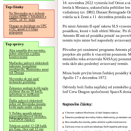
16. novembra 2022 vyniesla loď Orion a t
Top články
letela k Mesiacu, uskutočnila približne le
vzdialenej tzv. DRO, Distant Retrograde Orb
Na Slovensku sa v tichosti
vrátila sa k Zemi a 11. decembra pristála n
vypína ADSL v lokalitách s
VDSL, už 31. mája
Pri misii Artemis II opäť raketa SLS vynesie
Orange sa doťahuje na UPC
a O2, spustí 2.5 Gbps
posádkou, ktorá v lodi obletí Mesiac. Pri ďa
pripojenie
Artemis III má už posádka pristáť na povrc
termín tejto misie bol naposledy avizovan
Top správy
Pôvodne pri oznámení programu Artemis pl
Alza nasadila dve novinky,
jednu užitočnú a jednu
projekte ale prišlo k viacerými posunom. 
kontroverznú
minulého roka avizovala NASA jej posunutie 
Maďarsko jadrovú elektráreň
teda skôr ako posledný avizovaný termín.
nakoniec kompletne
neodstavilo, Rumunsko mení
Misia bude prvým letom ľudskej posádky k
tok Dunaja
Apollo 17 z decembra 1972.
Slovensko.sk má opäť
technické problémy
Odvtedy boli ľudia najďalej od zemského p
Železnice znižujú kvôli teplu
loď Crew Dragon spoločnosti SpaceX dosi
rýchlosť iba na 50 km/h,
spôsobuje to meškanie
Ďalšia jadrová elektráreň
južne od Slovenska musela
Najnovšie články:
kvôli teplu znížiť výkon
V štvrtom reaktore Mochoviec už beží štiepna reakcia
V Poľsku spustili takmer
gigawatthodinové úložisko,
Železnice predávajú dve tretiny lístkov elektronicky, po donútení ce
z LiFePO4 článkov
Alza nasadila dve novinky, jednu užitočnú a jednu kontroverznú
Telekom pridal 12 GB balík
Záchrana misie na záchranu teleskopu Swift úspešne pokračuje
pre Easy, chce zaň 12 eur