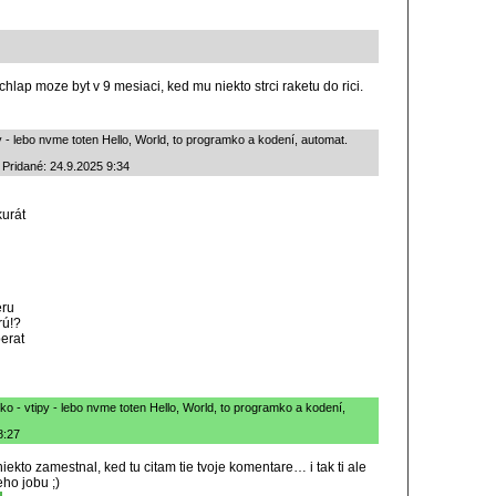
hlap moze byt v 9 mesiaci, ked mu niekto strci raketu do rici.
py - lebo nvme toten Hello, World, to programko a kodení, automat.
 Pridané: 24.9.2025 9:34
urát
eru
rú!?
erat
cko - vtipy - lebo nvme toten Hello, World, to programko a kodení,
8:27
iekto zamestnal, ked tu citam tie tvoje komentare… i tak ti ale
eho jobu ;)