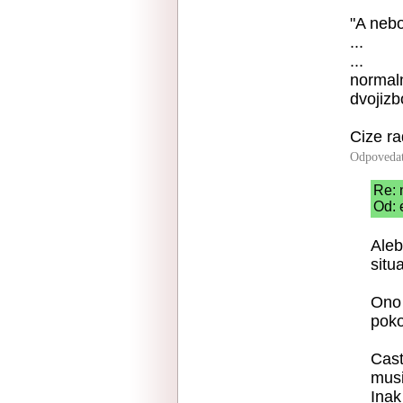
"A neb
...
...
normaln
dvojizbo
Cize ra
Odpoveda
Re: 
Od: 
Aleb
situa
Ono 
pok
Cast
musi
Inak