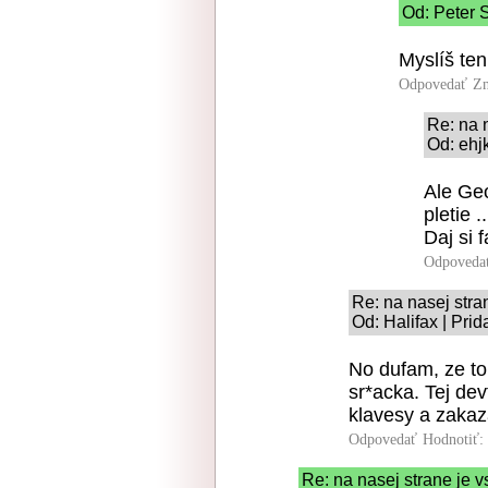
Od: Peter S
Myslíš ten
Odpovedať
Zn
Re: na 
Od: ehj
Ale Geo
pletie ..
Daj si 
Odpoveda
Re: na nasej stra
Od: Halifax | Pri
No dufam, ze to 
sr*acka. Tej dev
klavesy a zakaz
Odpovedať
Hodnotiť:
Re: na nasej strane je 