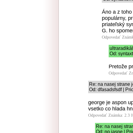
Áno a z toho
populárny, p
priateľský sy
G. ho spomen
Odpovedať
Známk
ultraradiká
Od: syntaxt
Pretože p
Odpovedať
Zn
Re: na nasej strane 
Od: dfasadsfsdf | Pr
george je aspon up
vsetko co hlada hn
Odpovedať
Známka: 2.3
Re: na nasej stra
Od: no jasne | Pr