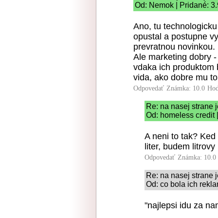
Od: Nemok | Pridané: 3
Ano, tu technologicku
opustal a postupne vyp
prevratnou novinkou.
Ale marketing dobry 
vdaka ich produktom 
vida, ako dobre mu to 
Odpovedať
Známka: 10.0
Hod
Re: na nasej strane 
Od: homeless credit 
A neni to tak? Ked
liter, budem litrovy
Odpovedať
Známka: 10.0
Re: na nasej strane 
Od: co bola ich rekl
"najlepsi idu za na