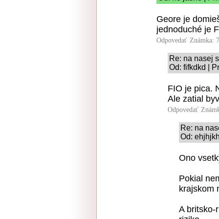
Geore je domieš
jednoduché je 
Odpovedať
Známka: 7
Re: na nasej 
Od: fifkdkd | 
FIO je pica. N
Ale zatial b
Odpovedať
Známk
Re: na nas
Od: ehjhjkh
Ono vsetk
Pokial n
krajskom 
A britsko-