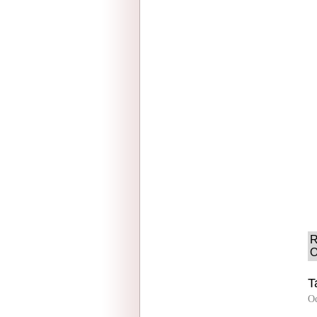
R
O
T
O