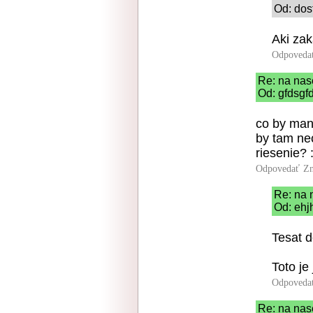
Od: dos
Aki zak
Odpoveda
Re: na nas
Od: gfdsgfd
co by mana
by tam ne
riesenie? :
Odpovedať
Zn
Re: na 
Od: ehjh
Tesat 
Toto je
Odpoveda
Re: na nas