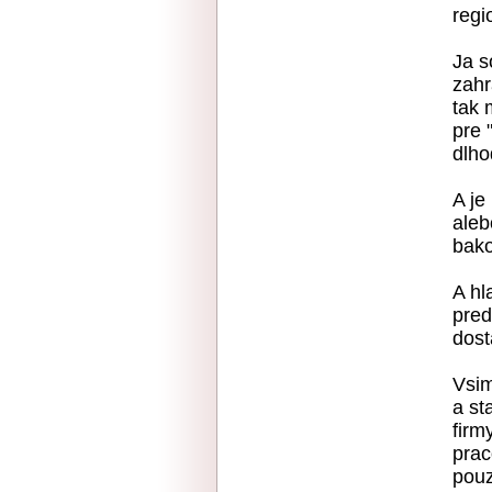
regi
Ja s
zahr
tak 
pre 
dlho
A je
aleb
bak
A hl
pred
dost
Vsim
a st
firm
prac
pouz