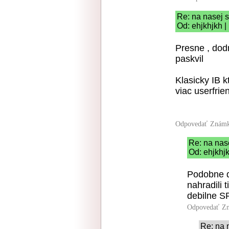
Re: na nasej s
Od: ehjkhjkh |
Presne , dod
paskvil
Klasicky IB k
viac userfrie
Odpovedať
Známk
Re: na nas
Od: ehjkhjk
Podobne d
nahradili 
debilne S
Odpovedať
Zn
Re: na 