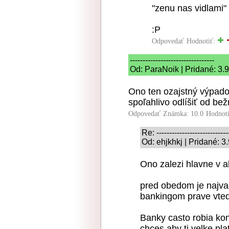
"zenu nas vidlami"
:P
Odpovedať
Hodnotiť:
---------------------------------
Od: ParaNoik | Pridané: 3.
Ono ten ozajstný výpado
spoľahlivo odlíšiť od be
Odpovedať
Známka: 10.0
Hodnot
Re: ----------------------------
Od: ehjkhkj | Pridané: 3
Ono zalezi hlavne v a
pred obedom je najva
bankingom prave vted
Banky casto robia ko
chces aby ti velke pla