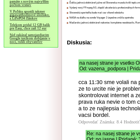
pamäte s novým najvyšším
Ďalšia jadrová elektráreň južne od Slovenska musela kvôli teplu zn
počtom vrstiev
Vydaný nový FFmpeg 9.0, zlepšil akceleráciu profesionálnych form
V Poľsku spustili takmer
Slovenská sporiteľňa bude mať cez víkend odstávku
gigawatthodinové úložisko,
NASA na diaľku na sonde Voyager 2 úspešne znížila spotrebu
z LiFePO4 článkov
Maďarsko jadrovú elektráreň nakoniec kompletne neodstavilo, Ru
Telekom pridal 12 GB balík
pre Easy, chce zaň 12 eur
Súd zakázal samojazdiacim
Google taxíkom dobíjanie v
Diskusia:
noci, rušili obyvateľov
na nasej strane je vsetko 
Od: vazena_podpora | Prid
cca 11:30 sme volali na
ze to urcite nie je probl
skontrolovat internet a 
prava ruka nevie o tom c
a to ze najlepsia techno
vacsi bordel.
Odpovedať
Známka: 8.4
Hodnoti
Re: na nasej strane je 
Od: no jasne | Pridané: