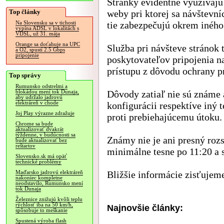
Stránky evidentne využívajú
Top články
weby pri ktorej sa návštevní
tie zabezpečujú okrem inéh
Na Slovensku sa v tichosti
vypína ADSL v lokalitách s
VDSL, už 31. mája
Orange sa doťahuje na UPC
Služba pri návšteve stránok 
a O2, spustí 2.5 Gbps
pripojenie
poskytovateľov pripojenia n
prístupu z dôvodu ochrany p
Top správy
Rumunsko odstrelmi a
Dôvody zatiaľ nie sú známe a
blokádou mení tok Dunaja,
aby udržalo jadrovú
elektráreň v chode
konfigurácii respektíve iný
Joj Play výrazne zdražuje
proti prebiehajúcemu útoku.
Chrome sa bude
aktualizovať dvakrát
týždenne, v budúcnosti sa
Známy nie je ani presný roz
bude aktualizovať bez
reštartov
minimálne tesne po 11:20 a 
Slovensko.sk má opäť
technické problémy
Bližšie informácie zisťujem
Maďarsko jadrovú elektráreň
nakoniec kompletne
neodstavilo, Rumunsko mení
tok Dunaja
Železnice znižujú kvôli teplu
rýchlosť iba na 50 km/h,
Najnovšie články:
spôsobuje to meškanie
Spustená výroba flash