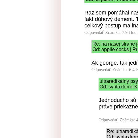
Raz som pomáhal nast
fakt dúhový dement. Ti
celkový postup ma ina
Odpovedať
Známka: 7.9
Hodn
Re: na nasej strane 
Od: applle cocks | P
Ak george, tak jed
Odpovedať
Známka: 6.4
ultraradikálny ps
Od: syntaxterrorX
Jednoducho sú r
práve priekazn
Odpovedať
Známka: 4
Re: ultraradi
Od: syntaxterr