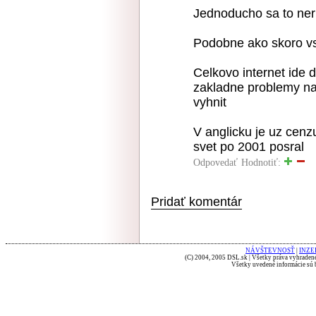
Jednoducho sa to neri
Podobne ako skoro vs
Celkovo internet ide d
zakladne problemy na
vyhnit
V anglicku je uz cenz
svet po 2001 posral
Odpovedať
Hodnotiť:
Pridať komentár
NÁVŠTEVNOSŤ
|
INZE
(C) 2004, 2005 DSL.sk | Všetky práva vyhradené
Všetky uvedené informácie sú b