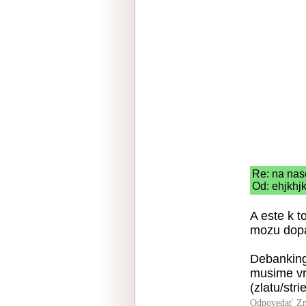
Re: na nas
Od: ehjkhjk
A este k 
mozu dop
Debanking
musime vr
(zlatu/stri
Odpovedať
Zn