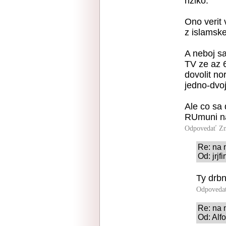
riziko.
Ono verit 
z islamske
A neboj s
TV ze az 
dovolit n
jedno-dvoj
Ale co sa 
RUmuni nas
Odpovedať
Zn
Re: na 
Od: jrjf
Ty drbn
Odpoveda
Re: na 
Od: Alf