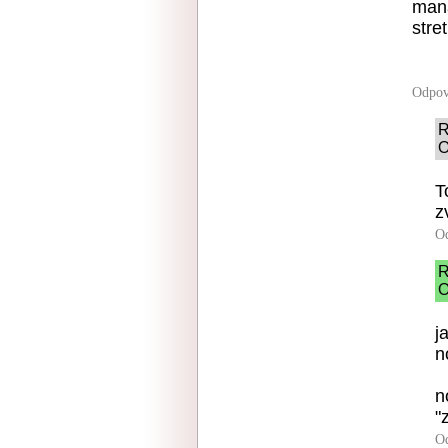
mana
stret
Odpov
R
O
T
z
O
R
O
j
n
n
"
O