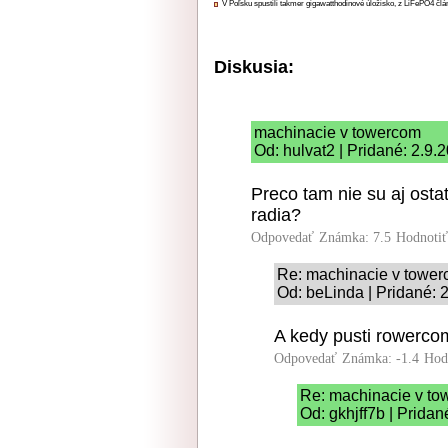
V Poľsku spustili takmer gigawatthodinové úložisko, z LiFePO4 čl
Diskusia:
machinacie v towercom
Od: hulvat2 | Pridané: 2.9.
Preco tam nie su aj ost
radia?
Odpovedať
Známka: 7.5
Hodnoti
Re: machinacie v towe
Od: beLinda | Pridané: 
A kedy pusti rowercom
Odpovedať
Známka: -1.4
Hod
Re: machinacie v t
Od: gkhjff7b | Pridan