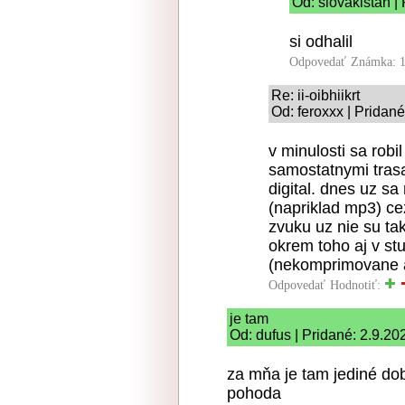
Od: slovakistan |
si odhalil
Odpovedať
Známka: 1
Re: ii-oibhiikrt
Od: feroxxx | Pridan
v minulosti sa robi
samostatnymi trasa
digital. dnes uz s
(napriklad mp3) cez
zvuku uz nie su ta
okrem toho aj v st
(nekomprimovane a
Odpovedať
Hodnotiť:
je tam
Od: dufus | Pridané: 2.9.20
za mňa je tam jediné dob
pohoda