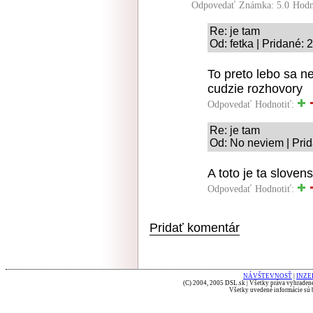
Odpovedať
Známka: 5.0
Hodn
Re: je tam
Od: fetka | Pridané: 
To preto lebo sa n
cudzie rozhovory
Odpovedať
Hodnotiť:
Re: je tam
Od: No neviem | Prid
A toto je ta sloven
Odpovedať
Hodnotiť:
Pridať komentár
NÁVŠTEVNOSŤ
|
INZE
(C) 2004, 2005 DSL.sk | Všetky práva vyhradené
Všetky uvedené informácie sú b