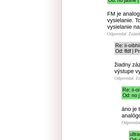
Od: no jasne |
FM je analog,
vysielanie. 
vysielanie n
Odpovedať
Známk
Re: ii-oibhi
Od: ffdf | 
žiadny zá
výstupe v
Odpovedať
Zn
Re: ii-oi
Od: no 
áno je 
analógo
Odpoveda
ultr
Od: 