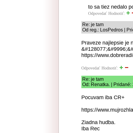
to sa tiez nedalo 
Odpovedať
Hodnotiť:
Re: je tam
Od reg.: LosPedros | Pr
Praveze najlepsie je 
&#128077;&#9996;&#
https://www.dobreradi
Odpovedať
Hodnotiť:
Re: je tam
Od: Renatka. | Pridané:
Pocuvam iba CR+
https://www.mujrozhla
Ziadna hudba.
Iba Rec