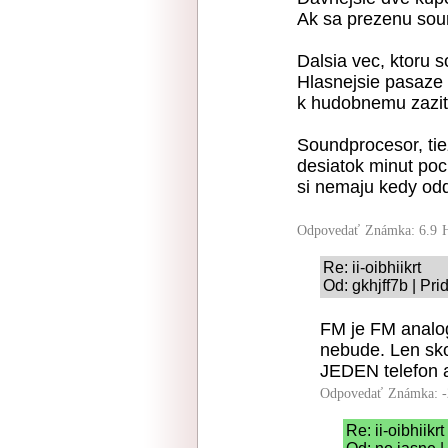
Ak sa prezenu sou
Dalsia vec, ktoru 
Hlasnejsie pasaze s
k hudobnemu zazit
Soundprocesor, tie
desiatok minut poc
si nemaju kedy od
Odpovedať
Známka: 6.9
Re: ii-oibhiikrt
Od: gkhjff7b | Pr
FM je FM analog
nebude. Len sko
JEDEN telefon a 
Odpovedať
Známka: -
Re: ii-oibhiikrt