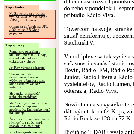
dlhom čase rozšíril ponuku s
Top články
do neho v pondelok 1. septe
pribudlo Rádio Viva.
Na Slovensku sa v tichosti
vypína ADSL v lokalitách s
VDSL, už 31. mája
Orange sa doťahuje na UPC
Towercom na svojej stránke 
a O2, spustí 2.5 Gbps
pripojenie
zatiaľ neinformuje, upozorni
SatelitnáTV.
Top správy
Rumunsko odstrelmi a
V multiplexe sa tak vysiela 
blokádou mení tok Dunaja,
aby udržalo jadrovú
elektráreň v chode
súčasnosti dvanásť staníc, 
Joj Play výrazne zdražuje
Devín, Rádio_FM, Rádio Patr
Chrome sa bude
Junior, Rádio Litera a Rádio
aktualizovať dvakrát
týždenne, v budúcnosti sa
vysielateľov, Rádio Lumen,
bude aktualizovať bez
reštartov
odteraz aj Rádio Viva.
Slovensko.sk má opäť
technické problémy
Nová stanica sa vysiela st
Maďarsko jadrovú elektráreň
nakoniec kompletne
neodstavilo, Rumunsko mení
dátovým tokom 64 Kbps, záro
tok Dunaja
Rádio Rock zo 128 na 72 Kb
Železnice znižujú kvôli teplu
rýchlosť iba na 50 km/h,
spôsobuje to meškanie
Digitálne T-DAB+ vysielani
V Poľsku spustili takmer