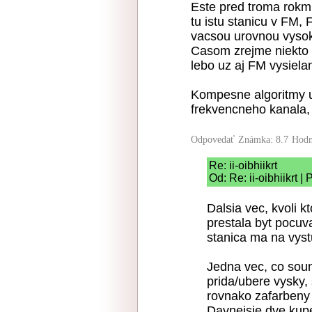
Este pred troma rokmi
tu istu stanicu v FM, 
vacsou urovnou vysok
Casom zrejme niekto v 
lebo uz aj FM vysiela
Kompesne algoritmy um
frekvencneho kanala,
Odpovedať
Známka: 8.7
Hodn
Re: ii-oibhiikrt
Od: Re: ii-oibhiikrt |
Dalsia vec, kvoli k
prestala byt pocuva
stanica ma na vys
Jedna vec, co sound
prida/ubere vysky, 
rovnako zafarbeny 
Davnejsie dve kupe