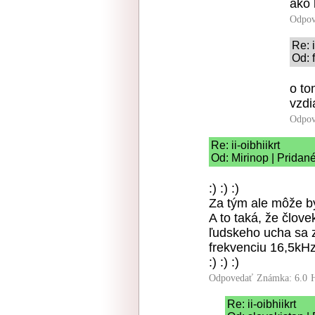
ako 
Odpov
Re: i
Od: 
o to
vzdi
Odpov
Re: ii-oibhiikrt
Od: Mirinop | Pridan
:) :) :)
Za tým ale môže by
A to taká, že člov
ľudskeho ucha sa z
frekvenciu 16,5kH
:) :) :)
Odpovedať
Známka: 6.0
Re: ii-oibhiikrt