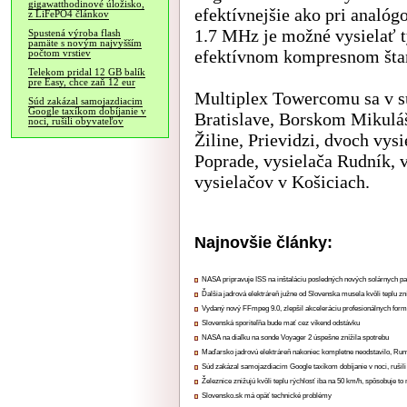
gigawatthodinové úložisko,
efektívnejšie ako pri analóg
z LiFePO4 článkov
1.7 MHz je možné vysielať t
Spustená výroba flash
pamäte s novým najvyšším
efektívnom kompresnom št
počtom vrstiev
Telekom pridal 12 GB balík
pre Easy, chce zaň 12 eur
Multiplex Towercomu sa v súč
Súd zakázal samojazdiacim
Google taxíkom dobíjanie v
Bratislave, Borskom Mikuláši
noci, rušili obyvateľov
Žiline, Prievidzi, dvoch vys
Poprade, vysielača Rudník, 
vysielačov v Košiciach.
Najnovšie články:
NASA pripravuje ISS na inštaláciu posledných nových solárnych p
Ďalšia jadrová elektráreň južne od Slovenska musela kvôli teplu zn
Vydaný nový FFmpeg 9.0, zlepšil akceleráciu profesionálnych form
Slovenská sporiteľňa bude mať cez víkend odstávku
NASA na diaľku na sonde Voyager 2 úspešne znížila spotrebu
Maďarsko jadrovú elektráreň nakoniec kompletne neodstavilo, Ru
Súd zakázal samojazdiacim Google taxíkom dobíjanie v noci, rušili
Železnice znižujú kvôli teplu rýchlosť iba na 50 km/h, spôsobuje t
Slovensko.sk má opäť technické problémy