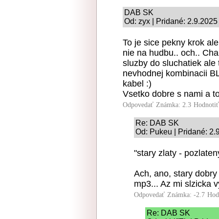
DAB SK
Od: zyx | Pridané: 2.9.2025
To je sice pekny krok ale 
nie na hudbu.. och.. Ch
sluzby do sluchatiek ale t
nevhodnej kombinacii BLE
kabel :)
Vsetko dobre s nami a to
Odpovedať
Známka: 2.3
Hodnoti
Re: DAB SK
Od: Pukeu | Pridané: 2.
"stary zlaty - pozlaten
Ach, ano, stary dobry 
mp3... Az mi slzicka v
Odpovedať
Známka: -2.7
Hod
Re: DAB SK