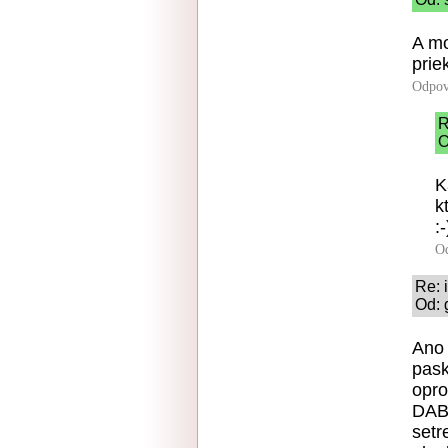
A mo
prie
Odpov
R
O
K
k
:-
O
Re: i
Od: 
Ano 
pask
opro
DAB.
setr