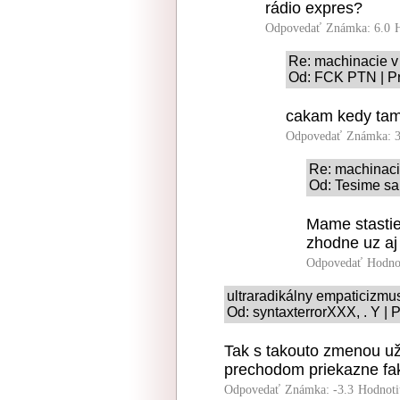
rádio expres?
Odpovedať
Známka: 6.0
Re: machinacie 
Od: FCK PTN | Pr
cakam kedy tam 
Odpovedať
Známka: 3
Re: machinaci
Od: Tesime sa 
Mame stastie
zhodne uz aj
Odpovedať
Hodno
ultraradikálny empaticizmu
Od: syntaxterrorXXX, . Y | 
Tak s takouto zmenou už 
prechodom priekazne fak
Odpovedať
Známka: -3.3
Hodnoti