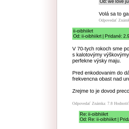
Od: we love ju
Volá sa to ga
Odpovedať
Známk
ii-oibhiikrt
Od: ii-oibhiikrt | Pridané: 2
V 70-tych rokoch sme p
s kalotovýmy výškovýmy 
perfekne výsky maju.
Pred enkodovanim do dá
frekvencna obast nad ur
Zrejme to je dovod preco
Odpovedať
Známka: 7.8
Hodnoti
Re: ii-oibhiikrt
Od: Re: ii-oibhiikrt | Pr