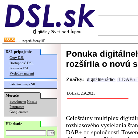
neprihlásený
Ponuka digitálne
DSL pripojenie
Ceny DSL
rozšírila o novú 
Dostupnosť DSL
Fórum o DSL
Výsledky meraní
Značky:
digitálne rádio
T-DAB /
Satelitná mapa SR
DSL.sk, 2.9.2025
Merače
Speedmeter
Merania
Pingmeter
Googlemeter
Celoštátny multiplex digitá
Hľadanie
rozhlasového vysielania šta
DAB+ od spoločnosti Towe