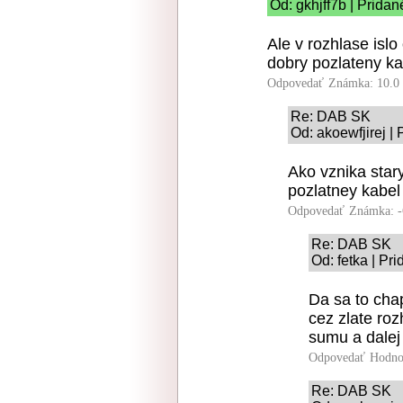
Od: gkhjff7b | Pridan
Ale v rozhlase islo
dobry pozlateny ka
Odpovedať
Známka: 10.0
Re: DAB SK
Od: akoewfjirej |
Ako vznika stary
pozlatney kabel 
Odpovedať
Známka: -
Re: DAB SK
Od: fetka | Pr
Da sa to cha
cez zlate ro
sumu a dalej
Odpovedať
Hodno
Re: DAB SK