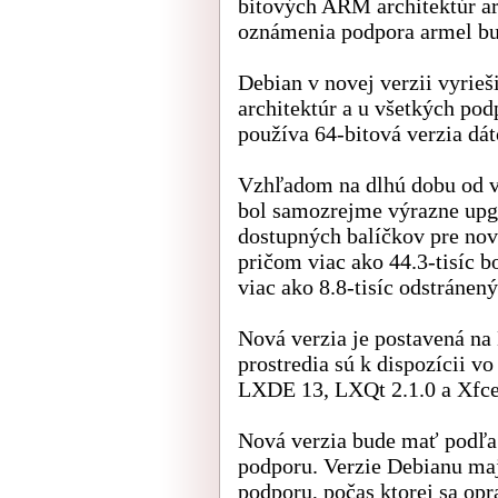
bitových ARM architektúr ar
oznámenia podpora armel bu
Debian v novej verzii vyrie
architektúr a u všetkých po
používa 64-bitová verzia dá
Vzhľadom na dlhú dobu od v
bol samozrejme výrazne upg
dostupných balíčkov pre novú
pričom viac ako 44.3-tisíc b
viac ako 8.8-tisíc odstránený
Nová verzia je postavená na
prostredia sú k dispozícii
LXDE 13, LXQt 2.1.0 a Xfce
Nová verzia bude mať podľa
podporu. Verzie Debianu maj
podporu, počas ktorej sa op