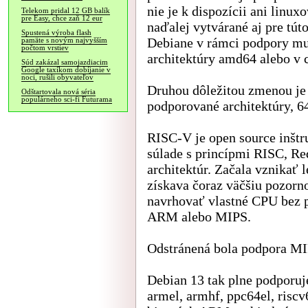
nie je k dispozícii ani linux
Telekom pridal 12 GB balík
pre Easy, chce zaň 12 eur
naďalej vytvárané aj pre tút
Spustená výroba flash
Debiane v rámci podpory mul
pamäte s novým najvyšším
počtom vrstiev
architektúry amd64 alebo v 
Súd zakázal samojazdiacim
Google taxíkom dobíjanie v
noci, rušili obyvateľov
Druhou dôležitou zmenou je 
Odštartovala nová séria
populárneho sci-fi Futurama
podporované architektúry, 6
RISC-V je open source inštr
súlade s princípmi RISC, Re
architektúr. Začala vznikať 
získava čoraz väčšiu pozorno
navrhovať vlastné CPU bez p
ARM alebo MIPS.
Odstránená bola podpora MIP
Debian 13 tak plne podporuj
armel, armhf, ppc64el, risc