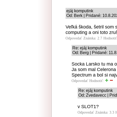
ejáj komputink
Od: Berk | Pridané: 10.8.2
Veľká škoda, šetril som
computing a oni toto zruš
Odpovedať
Známka: 2.7
Hodnoti
Re: ejáj komputink
Od: Berg | Pridané: 11.
Socka Larsko tu ma o
Ja som mal Celerona 
Spectrum a bol si naj
Odpovedať
Hodnotiť:
Re: ejáj komputink
Od: Zvedavecc | Pri
v SLOT1?
Odpovedať
Známka: 3.3