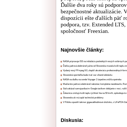
Ďalšie dva roky sú podporov
bezpečnostné aktualizácie. V
dispozícii ešte ďalších päť 
podpora, tzv. Extended LTS,
spoločnosť Freexian.
Najnovšie články:
NASA pripravuje ISS na inštaláciu posledných nových solárnych p
Ďalšia jadrová elektráreň južne od Slovenska musela kvôli teplu zn
Vydaný nový FFmpeg 9.0, zlepšil akceleráciu profesionálnych form
Slovenská sporiteľňa bude mať cez víkend odstávku
NASA na diaľku na sonde Voyager 2 úspešne znížila spotrebu
Maďarsko jadrovú elektráreň nakoniec kompletne neodstavilo, Ru
Súd zakázal samojazdiacim Google taxíkom dobíjanie v noci, rušili
Železnice znižujú kvôli teplu rýchlosť iba na 50 km/h, spôsobuje t
Slovensko.sk má opäť technické problémy
V Poľsku spustili takmer gigawatthodinové úložisko, z LiFePO4 čl
Diskusia: