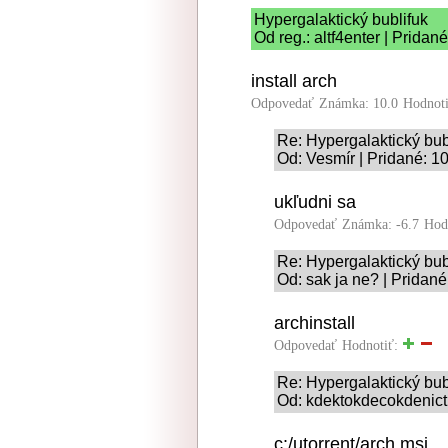
Hypergalaktický bublifuk
Od reg.: altf4enter | Pridan
install arch
Odpovedať
Známka: 10.0
Hodnot
Re: Hypergalaktický bub
Od: Vesmír | Pridané: 1
ukľudni sa
Odpovedať
Známka: -6.7
Hod
Re: Hypergalaktický bub
Od: sak ja ne? | Pridané
archinstall
Odpovedať
Hodnotiť:
Re: Hypergalaktický bub
Od: kdektokdecokdenictu
c:/utorrent/arch.msi