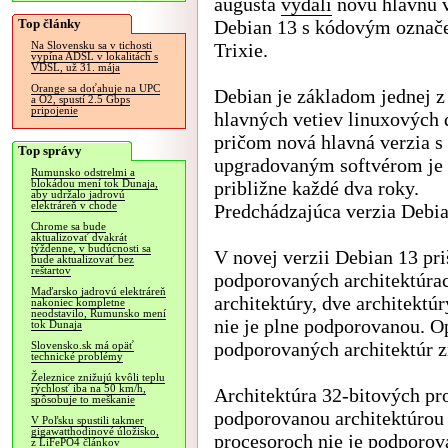
augusta
vydali
novú hlavnú 
Top články
Debian 13 s kódovým označ
Trixie.
Na Slovensku sa v tichosti
vypína ADSL v lokalitách s
VDSL, už 31. mája
Orange sa doťahuje na UPC
Debian je základom jednej z
a O2, spustí 2.5 Gbps
pripojenie
hlavných vetiev linuxových d
pričom nová hlavná verzia s
Top správy
upgradovaným softvérom je
Rumunsko odstrelmi a
približne každé dva roky.
blokádou mení tok Dunaja,
aby udržalo jadrovú
elektráreň v chode
Predchádzajúca verzia Debia
Chrome sa bude
aktualizovať dvakrát
týždenne, v budúcnosti sa
V novej verzii Debian 13 pr
bude aktualizovať bez
reštartov
podporovaných architektúrac
Maďarsko jadrovú elektráreň
architektúry, dve architektú
nakoniec kompletne
neodstavilo, Rumunsko mení
nie je plne podporovanou. Op
tok Dunaja
podporovaných architektúr z
Slovensko.sk má opäť
technické problémy
Železnice znižujú kvôli teplu
rýchlosť iba na 50 km/h,
Architektúra 32-bitových pr
spôsobuje to meškanie
podporovanou architektúrou 
V Poľsku spustili takmer
gigawatthodinové úložisko,
procesoroch nie je podporov
z LiFePO4 článkov