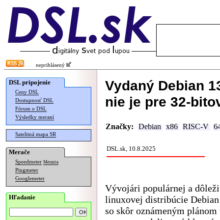
neprihlásený
Vydaný Debian 13
DSL pripojenie
Ceny DSL
nie je pre 32-bit
Dostupnosť DSL
Fórum o DSL
Výsledky meraní
Značky:
Debian
x86
RISC-V
64
Satelitná mapa SR
DSL.sk, 10.8.2025
Merače
Speedmeter
Merania
Pingmeter
Googlemeter
Vývojári populárnej a dôleži
Hľadanie
linuxovej distribúcie Debian
so skôr oznámeným plánom v