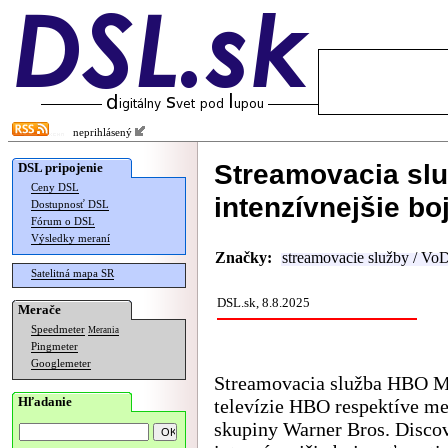
neprihlásený
Streamovacia sl
DSL pripojenie
Ceny DSL
intenzívnejšie bo
Dostupnosť DSL
Fórum o DSL
Výsledky meraní
Značky:
streamovacie služby / Vo
Satelitná mapa SR
DSL.sk, 8.8.2025
Merače
Speedmeter
Merania
Pingmeter
Googlemeter
Streamovacia služba HBO 
Hľadanie
televízie HBO respektíve me
skupiny Warner Bros. Disco