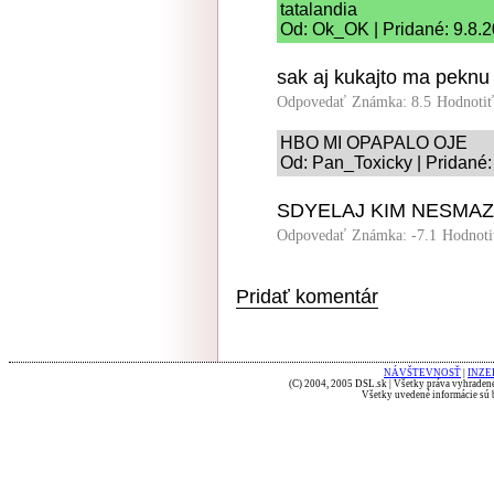
tatalandia
Od: Ok_OK | Pridané: 9.8.
sak aj kukajto ma peknu 
Odpovedať
Známka: 8.5
Hodnoti
HBO MI OPAPALO OJE
Od: Pan_Toxicky | Pridané:
SDYELAJ KIM NESMA
Odpovedať
Známka: -7.1
Hodnoti
Pridať komentár
NÁVŠTEVNOSŤ
|
INZE
(C) 2004, 2005 DSL.sk | Všetky práva vyhradené
Všetky uvedené informácie sú b