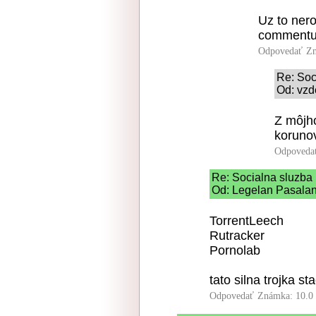
Uz to ner
commentu 
Odpovedať
Zn
Re: Soc
Od: vzd
Z môjho
korunov
Odpoveda
Re: Socialna sluzba
Od: Legelan Pasalan 
TorrentLeech
Rutracker
Pornolab
tato silna trojka st
Odpovedať
Známka: 10.0