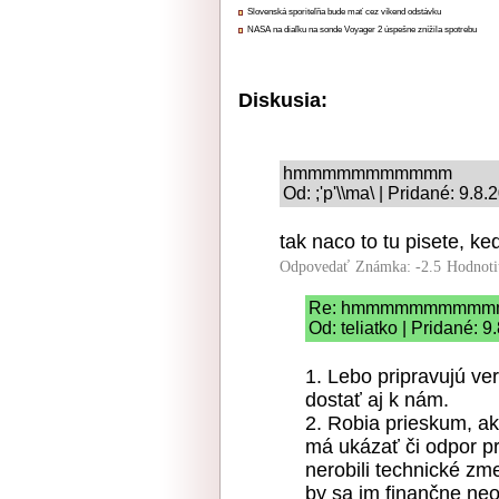
Slovenská sporiteľňa bude mať cez víkend odstávku
NASA na diaľku na sonde Voyager 2 úspešne znížila spotrebu
Diskusia:
hmmmmmmmmmmm
Od: ;'p'\\ma\ | Pridané: 9.8
tak naco to tu pisete, ke
Odpovedať
Známka: -2.5
Hodnoti
Re: hmmmmmmmmmm
Od: teliatko | Pridané: 9
1. Lebo pripravujú ve
dostať aj k nám.
2. Robia prieskum, a
má ukázať či odpor pr
nerobili technické zm
by sa im finančne neop