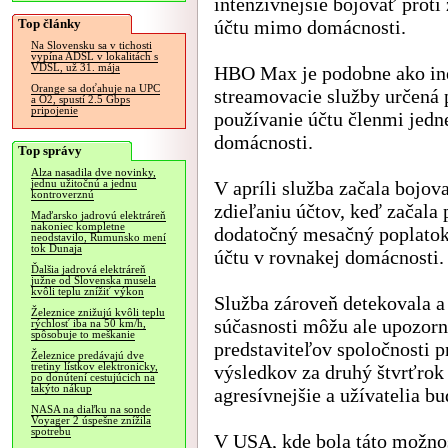
intenzívnejšie bojovať proti
Top články
účtu mimo domácnosti.
Na Slovensku sa v tichosti
vypína ADSL v lokalitách s
VDSL, už 31. mája
HBO Max je podobne ako in
Orange sa doťahuje na UPC
streamovacie služby určená 
a O2, spustí 2.5 Gbps
pripojenie
používanie účtu členmi jedn
domácnosti.
Top správy
Alza nasadila dve novinky,
V apríli služba začala bojova
jednu užitočnú a jednu
kontroverznú
zdieľaniu účtov, keď začala
Maďarsko jadrovú elektráreň
nakoniec kompletne
dodatočný mesačný poplatok 
neodstavilo, Rumunsko mení
tok Dunaja
účtu v rovnakej domácnosti.
Ďalšia jadrová elektráreň
južne od Slovenska musela
kvôli teplu znížiť výkon
Služba zároveň detekovala a
Železnice znižujú kvôli teplu
súčasnosti môžu ale upozorn
rýchlosť iba na 50 km/h,
spôsobuje to meškanie
predstaviteľov spoločnosti 
Železnice predávajú dve
tretiny lístkov elektronicky,
výsledkov za druhý štvrťrok
po donútení cestujúcich na
takýto nákup
agresívnejšie a užívatelia 
NASA na diaľku na sonde
Voyager 2 úspešne znížila
spotrebu
V USA, kde bola táto možnosť