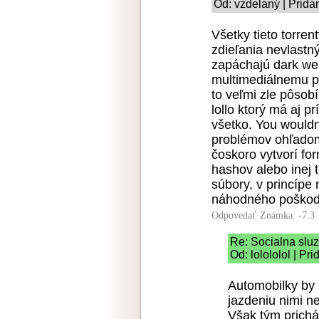
Od: vzdelaný | Prida
Všetky tieto torre
zdieľania nevlastn
zapáchajú dark we
multimediálnemu pr
to veľmi zle pôsob
lollo ktorý má aj p
všetko. You wouldn
problémov ohľadom
čoskoro vytvorí for
hashov alebo inej
súbory, v princípe
náhodného poškodz
Odpovedať
Známka: -7.3
Re: Socialna slu
Od: lolololol | Pr
Automobilky by m
jazdeniu nimi n
Však tým prichá