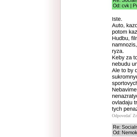
Re: Social
Od: cvk | P
Iste.
Auto, kaz
potom kaz
Hudbu, fil
namnozis, 
ryza.
Keby za to
nebudu unu
Ale to by 
sukromnych
sportovych
Nebavime 
nenazraty
ovladaju t
tych penaz
Odpovedať
Zn
Re: Social
Od: Nemok 