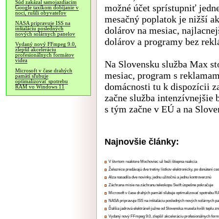
Súd zakázal samojazdiacim
možné účet sprístupniť jed
Google taxíkom dobíjanie v
noci, rušili obyvateľov
mesačný poplatok je nižší ak
NASA pripravuje ISS na
dolárov na mesiac, najlacne
inštaláciu posledných
nových solárnych panelov
dolárov a programy bez rekl
Vydaný nový FFmpeg 9.0,
zlepšil akceleráciu
profesionálnych formátov
videa
Na Slovensku služba Max sto
Microsoft v čase drahých
mesiac, program s reklamam
pamätí sľubuje
optimalizovať spotrebu
domácnosti tu k dispozícii z
RAM vo Windows 11
začne služba intenzívnejšie 
s tým začne v EÚ a na Slove
Najnovšie články:
V štvrtom reaktore Mochoviec už beží štiepna reakcia
Železnice predávajú dve tretiny lístkov elektronicky, po donútení ce
Alza nasadila dve novinky, jednu užitočnú a jednu kontroverznú
Záchrana misie na záchranu teleskopu Swift úspešne pokračuje
Microsoft v čase drahých pamätí sľubuje optimalizovať spotrebu
NASA pripravuje ISS na inštaláciu posledných nových solárnych p
Ďalšia jadrová elektráreň južne od Slovenska musela kvôli teplu zn
Vydaný nový FFmpeg 9.0, zlepšil akceleráciu profesionálnych form