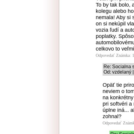
To by tak bolo, 
kolegu alebo ho
nemala! Aby si s
on si nekúpil vla
vozia ľudí a au
poplatky. Spôso
automobilovému 
celkovo to veľm
Odpovedať
Známka: 1
Re: Socialna 
Od: vzdelaný |
Opäť tie prir
neviem o tom,
na konkrétny 
pri softvéri 
úplne iná... 
zohnal?
Odpovedať
Známk