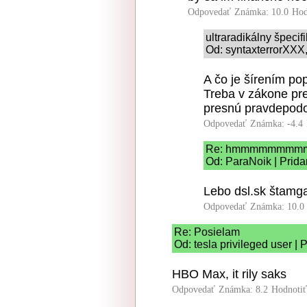
Odpovedať
Známka: 10.0
Hod
ultraradikálny špeci
Od: syntaxterrorXXX, 
A čo je šírením po
Treba v zákone pre
presnú pravdepod
Odpovedať
Známka: -4.4
Re: hmmmmmmmm
Od: ParaNoik | Prida
Lebo dsl.sk štamga
Odpovedať
Známka: 10.0
Re: Posielam
Od: tesla privileged user | 
HBO Max, it rily saks
Odpovedať
Známka: 8.2
Hodnoti