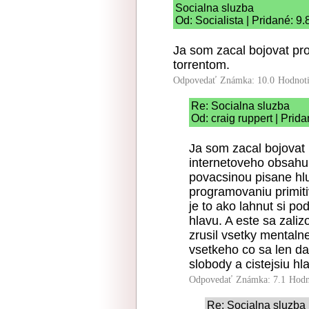
Socialna sluzba
Od: Socialista | Pridané: 9
Ja som zacal bojovat pro
torrentom.
Odpovedať
Známka: 10.0
Hodnot
Re: Socialna sluzba
Od: craig ruppert | Prid
Ja som zacal bojovat 
internetoveho obsahu,
povacsinou pisane hlu
programovaniu primit
je to ako lahnut si po
hlavu. A este sa zali
zrusil vsetky mentalne
vsetkeho co sa len da
slobody a cistejsiu hl
Odpovedať
Známka: 7.1
Hodn
Re: Socialna sluzba