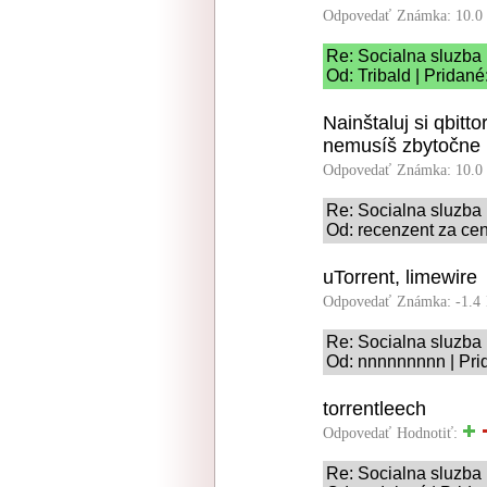
Odpovedať
Známka: 10.0
Re: Socialna sluzba
Od: Tribald | Pridané
Nainštaluj si qbit
nemusíš zbytočne 
Odpovedať
Známka: 10.0
Re: Socialna sluzba
Od: recenzent za cen
uTorrent, limewire
Odpovedať
Známka: -1.4
Re: Socialna sluzba
Od: nnnnnnnnn | Pri
torrentleech
Odpovedať
Hodnotiť:
Re: Socialna sluzba