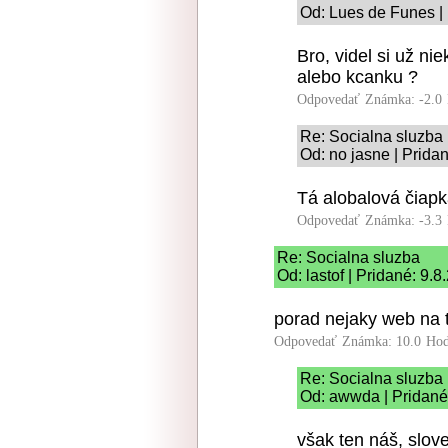
Od: Lues de Funes | 
Bro, videl si už n
alebo kcanku ?
Odpovedať
Známka: -2.0
Re: Socialna sluzba
Od: no jasne | Prida
Tá alobalová čiapk
Odpovedať
Známka: -3.3
Re: Socialna sluzba
Od: lastof | Pridané: 9.
porad nejaky web na t
Odpovedať
Známka: 10.0
Hod
Re: Socialna sluzba
Od: awwda | Pridané
však ten náš, slov