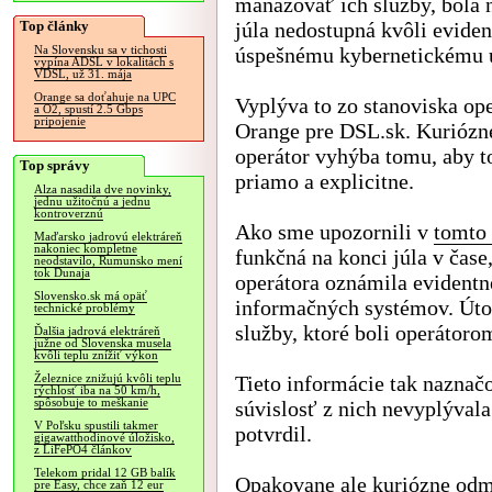
manažovať ich služby, bola 
Top články
júla nedostupná kvôli eviden
úspešnému kybernetickému 
Na Slovensku sa v tichosti
vypína ADSL v lokalitách s
VDSL, už 31. mája
Orange sa doťahuje na UPC
Vyplýva to zo stanoviska op
a O2, spustí 2.5 Gbps
pripojenie
Orange pre DSL.sk. Kuriózne
operátor vyhýba tomu, aby t
Top správy
priamo a explicitne.
Alza nasadila dve novinky,
jednu užitočnú a jednu
kontroverznú
Ako sme upozornili v
tomto
Maďarsko jadrovú elektráreň
nakoniec kompletne
funkčná na konci júla v čas
neodstavilo, Rumunsko mení
tok Dunaja
operátora oznámila evidentne
Slovensko.sk má opäť
informačných systémov. Úto
technické problémy
služby, ktoré boli operátoro
Ďalšia jadrová elektráreň
južne od Slovenska musela
kvôli teplu znížiť výkon
Tieto informácie tak naznač
Železnice znižujú kvôli teplu
rýchlosť iba na 50 km/h,
spôsobuje to meškanie
súvislosť z nich nevyplývala
V Poľsku spustili takmer
potvrdil.
gigawatthodinové úložisko,
z LiFePO4 článkov
Telekom pridal 12 GB balík
Opakovane ale kuriózne odmi
pre Easy, chce zaň 12 eur