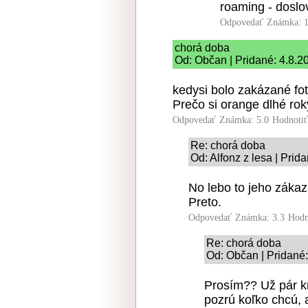
roaming - doslov
Odpovedať
Známka: 1
chorá doba
Od: Občan | Pridané: 4.8.2
kedysi bolo zakázané fot
Prečo si orange dlhé ro
Odpovedať
Známka: 5.0
Hodnoti
Re: chorá doba
Od: Alfonz z lesa | Prid
No lebo to jeho zákaz
Preto.
Odpovedať
Známka: 3.3
Hodn
Re: chorá doba
Od: Občan | Pridané:
Prosím?? Už pár kr
pozrú koľko chcú, a