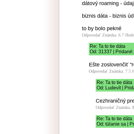
dátový roaming - úda
biznis dáta - biznis ú
to by bolo pekné
Odpovedať
Známka: 6.7
Hodn
Re: Ta to tie dáta
Od: 31337 | Pridané:
Ešte zoslovenčiť "r
Odpovedať
Známka: 7.5
Re: Ta to tie dáta
Od: Ludevít | Pri
Cezhraničný pr
Odpovedať
Známka: 8
Re: Ta to tie dáta
Od: túlanie sa | 