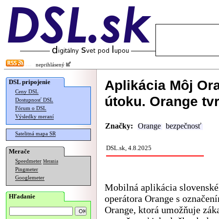
neprihlásený
Aplikácia Môj Or
DSL pripojenie
Ceny DSL
útoku. Orange tvr
Dostupnosť DSL
Fórum o DSL
Výsledky meraní
Značky:
Orange
bezpečnosť
Satelitná mapa SR
DSL.sk, 4.8.2025
Merače
Speedmeter
Merania
Pingmeter
Googlemeter
Mobilná aplikácia slovensk
Hľadanie
operátora Orange s označen
Orange, ktorá umožňuje zá