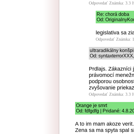
Odpovedať
Známka: 3.3
Re: chorá doba
Od: OriginalnyKo
legislativa sa zi
Odpovedať
Známka: 1
ultraradikálny konšp
Od: syntaxterrorXXX, 
Prdlajs. Zákazníci
právomocí menežme
podporou osobnost
zvyšovanie priekaz
Odpovedať
Známka: 3.3
Orange je smrt
Od: fdfgdfg | Pridané: 4.8.
A to im mam akoze verit.
Zena sa ma spyta spal s