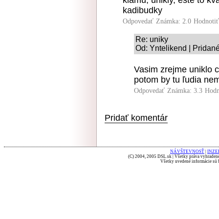
klamu, unikly, este to k
kadibudky
Odpovedať
Známka: 2.0
Hodnoti
Re: uniky
Od: Yntelikend | Pridan
Vasim zrejme uniklo 
potom by tu ľudia nemu
Odpovedať
Známka: 3.3
Hodn
Pridať komentár
NÁVŠTEVNOSŤ
|
INZE
(C) 2004, 2005 DSL.sk | Všetky práva vyhradené
Všetky uvedené informácie sú b