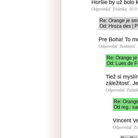
Horšie by už bolo k
Odpovedať
Známka: 10.0
Re: Orange je sm
Od: Hroza des | P
Pre Boha! To mus
Odpovedať
Hodnotiť:
Re: Orange je
Od: Lues de F
Tiež si myslí
záležitosť. J
Odpovedať
Známk
Re: Orange
Od reg.: s
Vincent Ve
Odpovedať
Zn