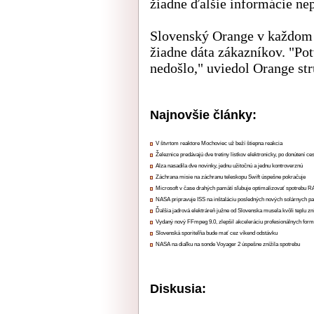
žiadne ďalšie informácie ne
Slovenský Orange v každom p
žiadne dáta zákazníkov. "Po
nedošlo," uviedol Orange st
Najnovšie články:
V štvrtom reaktore Mochoviec už beží štiepna reakcia
Železnice predávajú dve tretiny lístkov elektronicky, po donútení ce
Alza nasadila dve novinky, jednu užitočnú a jednu kontroverznú
Záchrana misie na záchranu teleskopu Swift úspešne pokračuje
Microsoft v čase drahých pamätí sľubuje optimalizovať spotrebu
NASA pripravuje ISS na inštaláciu posledných nových solárnych p
Ďalšia jadrová elektráreň južne od Slovenska musela kvôli teplu zn
Vydaný nový FFmpeg 9.0, zlepšil akceleráciu profesionálnych form
Slovenská sporiteľňa bude mať cez víkend odstávku
NASA na diaľku na sonde Voyager 2 úspešne znížila spotrebu
Diskusia: