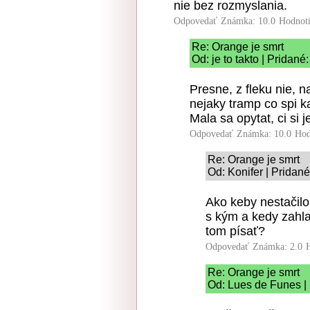
nie bez rozmyslania.
Odpovedať
Známka: 10.0
Hodnot
Re: Orange je smrt
Od: je to takto | Pridané
Presne, z fleku nie, n
nejaky tramp co spi ka
Mala sa opytat, ci si 
Odpovedať
Známka: 10.0
Hod
Re: Orange je smrt
Od: Konifer | Pridan
Ako keby nestačilo
s kým a kedy zahla
tom písať?
Odpovedať
Známka: 2.0
Re: Orange je smrt
Od: Lues de Funes | 