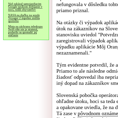
nefungovala v dôsledku toht
Súd zakázal samojazdiacim
Google taxíkom dobíjanie v
priamo priznal.
noci, rušili obyvateľov
NASA na diaľku na sonde
Voyager 2 úspešne znížila
spotrebu
Na otázky či výpadok apliká
Misia na záchranu teleskopu
útok na zákazníkov na Slove
Swift ešte nie je stratená,
podarilo sa spomaliť jej
stanovisku uviedol "Potvrdz
otáčanie
zaregistrovali výpadok apl
výpadku aplikácie Môj Oran
nezaznamenali."
Tým evidentne potvrdil, že a
Priamo to ale následne odmie
žiadosť odpovedal iba nepri
iný dopad na zákazníkov sm
Slovenská pobočka operátora
ohľadne útoku, hoci sa teda 
a opakovane uviedla, že na 
Tá zase v
pôvodnom oznáme