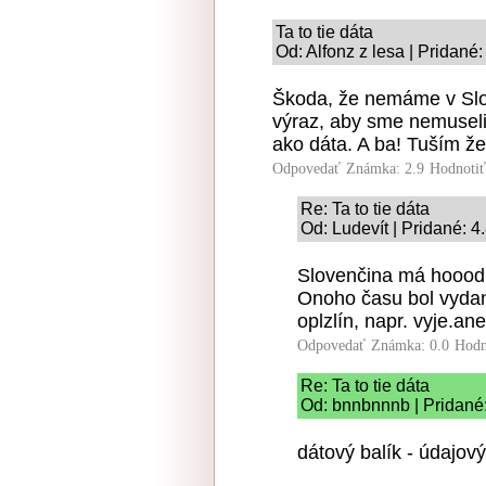
Ta to tie dáta
Od: Alfonz z lesa | Pridané
Škoda, že nemáme v Slo
výraz, aby sme nemuseli
ako dáta. A ba! Tuším ž
Odpovedať
Známka: 2.9
Hodnoti
Re: Ta to tie dáta
Od: Ludevít | Pridané: 4
Slovenčina má hooodne
Onoho času bol vydaný
oplzlín, napr. vyje.an
Odpovedať
Známka: 0.0
Hodn
Re: Ta to tie dáta
Od: bnnbnnnb | Pridané
dátový balík - údajový