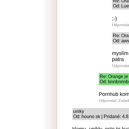
Re: Ora
Od: Lue
;-)
Odpoveda
Re: Ora
Od: aww
myslím 
patra
Odpoveda
Re: Orange je
Od: bnnbnnnb 
Pornhub kom
Odpovedať
Známk
uniky
Od: houno sk | Pridané: 4.