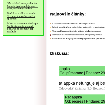
Súd zakázal samojazdiacim
Google taxíkom dobíjanie v
noci, rušili obyvateľov
Najnovšie články:
NASA na diaľku na sonde
Voyager 2 úspešne znížila
spotrebu
Misia na záchranu teleskopu
V štvrtom reaktore Mochoviec už beží štiepna reakcia
Swift ešte nie je stratená,
Železnice predávajú dve tretiny lístkov elektronicky, po donútení ce
podarilo sa spomaliť jej
otáčanie
Alza nasadila dve novinky, jednu užitočnú a jednu kontroverznú
Záchrana misie na záchranu teleskopu Swift úspešne pokračuje
Microsoft v čase drahých pamätí sľubuje optimalizovať spotrebu
Diskusia:
appka
Od: p0maranc | Pridané: 29
ta appka nefunguje aj b
Odpovedať
Známka: 9.5
Hodnoti
Re: appka
Od: eegreš | Pridané: 2