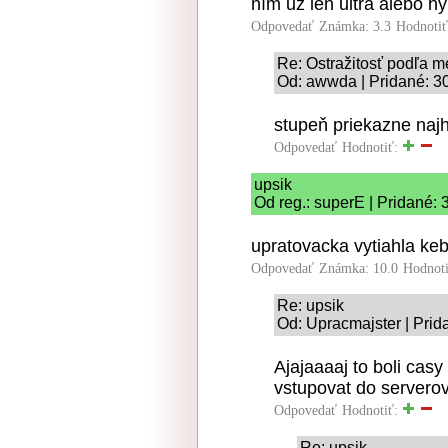
ním už len ultra alebo hy
Odpovedať
Známka: 3.3
Hodnoti
Re: Ostražitosť podľa me
Od: awwda | Pridané: 3
stupeň priekazne najhl
Odpovedať
Hodnotiť:
upsik
Od reg.: superE | Pridané:
upratovacka vytiahla ke
Odpovedať
Známka: 10.0
Hodnot
Re: upsik
Od: Upracmajster | Prid
Ajajaaaaj to boli cas
vstupovat do serverov
Odpovedať
Hodnotiť:
Re: upsik