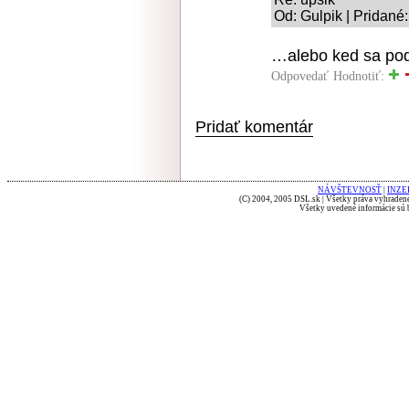
Od: Gulpik | Pridané
…alebo ked sa pod 
Odpovedať
Hodnotiť:
Pridať komentár
NÁVŠTEVNOSŤ
|
INZE
(C) 2004, 2005 DSL.sk | Všetky práva vyhradené
Všetky uvedené informácie sú b