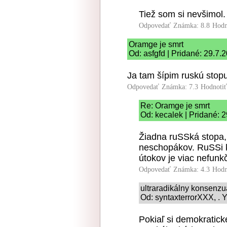
Tiež som si nevšimol.
Odpovedať
Známka: 8.8
Hodn
Oramge je smrt
Od: asfgfd | Pridané: 29.7.
Ja tam šípim ruskú stopu
Odpovedať
Známka: 7.3
Hodnoti
Re: Oramge je smrt
Od: kecalek | Pridané: 
Žiadna ruSSká stopa,
neschopákov. RuSSi k
útokov je viac nefunk
Odpovedať
Známka: 4.3
Hodn
ultraradikálny konsenz
Od: syntaxterrorXXX, . Y
Pokiaľ si demokratic