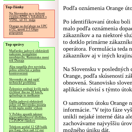
Top články
Podľa oznámenia Orange útok
Na Slovensku sa v tichosti
vypína ADSL v lokalitách s
VDSL, už 31. mája
Po identifikovaní útoku boli
Orange sa doťahuje na UPC
malo podľa oznámenia dopad 
a O2, spustí 2.5 Gbps
pripojenie
zákazníkov a na niektoré sl
to dotklo primárne zákazník
Top správy
operátora. Formulácia teda 
Maďarsko jadrovú elektráreň
zákazníkov aj v iných krajin
nakoniec kompletne
neodstavilo, Rumunsko mení
tok Dunaja
Alza nasadila dve novinky,
Na Slovensku v posledných 
jednu užitočnú a jednu
kontroverznú
Orange, podľa skúseností zá
Slovensko.sk má opäť
obnovená. Stanovisko sloven
technické problémy
aplikácie súvisí s týmto úto
Železnice znižujú kvôli teplu
rýchlosť iba na 50 km/h,
spôsobuje to meškanie
O samotnom útoku Orange ne
Ďalšia jadrová elektráreň
južne od Slovenska musela
kvôli teplu znížiť výkon
informácie. "V tejto fáze vy
V Poľsku spustili takmer
unikli nejaké interné dáta al
gigawatthodinové úložisko,
z LiFePO4 článkov
zachovávame najvyššiu úrove
Telekom pridal 12 GB balík
možného úniku dát.
pre Easy, chce zaň 12 eur