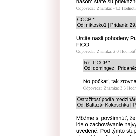
našom štáte sú priekazne
Odpovedať
Známka: -4.3
Hodnoti
CCCP *
Od: niktosko1 | Pridané: 2
Urcite nasli pohodeny Pu
FICO
Odpovedať
Známka: 2.0
Hodnoti
Re: CCCP *
Od: domingez | Pridané:
No počkať, tak zrovn
Odpovedať
Známka: 3.3
Hodn
Ostražitosť podľa medzinárod
Od: Baltazár Kokoschka | P
Môžme si povšimnúť, že 
ide o zachovávanie najvy
uvedené. Pod týmto stup