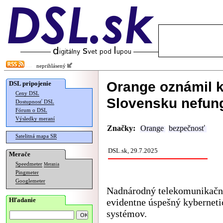
neprihlásený
Orange oznámil k
DSL pripojenie
Ceny DSL
Slovensku nefung
Dostupnosť DSL
Fórum o DSL
Výsledky meraní
Značky:
Orange
bezpečnosť
Satelitná mapa SR
DSL.sk, 29.7.2025
Merače
Speedmeter
Merania
Pingmeter
Googlemeter
Nadnárodný telekomunikačn
Hľadanie
evidentne úspešný kyberneti
systémov.