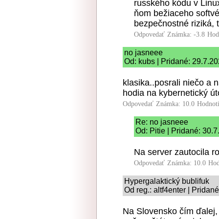
rusského kódu v Linu
ňom bežiaceho softvér
bezpečnostné riziká, 
Odpovedať
Známka: -3.8
Hod
no jasneee
Od: kubs | Pridané: 29.7.2
klasika..posrali niečo a 
hodia na kybernetický út
Odpovedať
Známka: 10.0
Hodnot
Re: no jasneee
Od: Pitie | Pridané: 30.
Na server zautocila r
Odpovedať
Známka: 10.0
Hod
Hypergalaktický bublifuk
Od reg.: altf4enter | Pridan
Na Slovensko čím ďalej, 