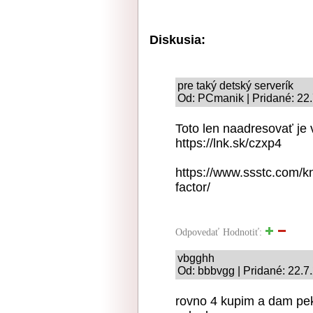
Diskusia:
pre taký detský serverík
Od: PCmanik | Pridané: 22
Toto len naadresovať je 
https://lnk.sk/czxp4
https://www.ssstc.com/kn
factor/
Odpovedať
Hodnotiť:
vbgghh
Od: bbbvgg | Pridané: 22.7
rovno 4 kupim a dam pekne