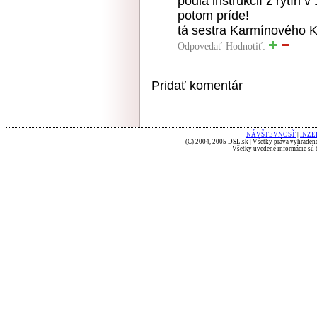
podla instrukcií z rytín 
potom príde!
tá sestra Karmínového K
Odpovedať
Hodnotiť:
Pridať komentár
NÁVŠTEVNOSŤ
|
INZE
(C) 2004, 2005 DSL.sk | Všetky práva vyhradené
Všetky uvedené informácie sú b