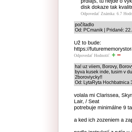
prdlajs, tu nejde o vyk
disk dokaze tak kvali
Odpovedať
Známka: 6.7
Hodn
počítadlo
Od: PCmanik | Pridané: 22
Už to bude:
https://futurememorysto
Odpovedať
Hodnotiť:
ha! uz viiem, Borovy, Borovyc
byva kusek inde, tusim v d
2boroviycky!!
Od: LytaRyta Hochbatnica 3
volala mi Clarissea, Skyn
Lair, / Seat
potrebuje minimálne 9 t
a ked ich zozeniem a za