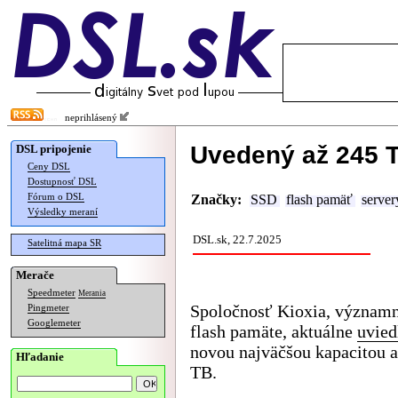
neprihlásený
Uvedený až 245 
DSL pripojenie
Ceny DSL
Dostupnosť DSL
Fórum o DSL
Značky:
SSD
flash pamäť
server
Výsledky meraní
DSL.sk, 22.7.2025
Satelitná mapa SR
Merače
Speedmeter
Merania
Spoločnosť Kioxia, význam
Pingmeter
Googlemeter
flash pamäte, aktuálne
uvied
novou najväčšou kapacitou a
Hľadanie
TB.