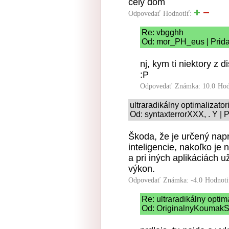
cely dom
Odpovedať
Hodnotiť:
Re: vbgghh
Od: mor_PH_eus | Prida
nj, kym ti niektory z
:P
Odpovedať
Známka: 10.0
Hod
ultraradikálny optimalizato
Od: syntaxterrorXXX, . Y | 
Škoda, že je určený napr
inteligencie, nakoľko je
a pri iných aplikáciách
výkon.
Odpovedať
Známka: -4.0
Hodnoti
Re: ultraradikálny optim
Od: OriginalnyKoumakSK