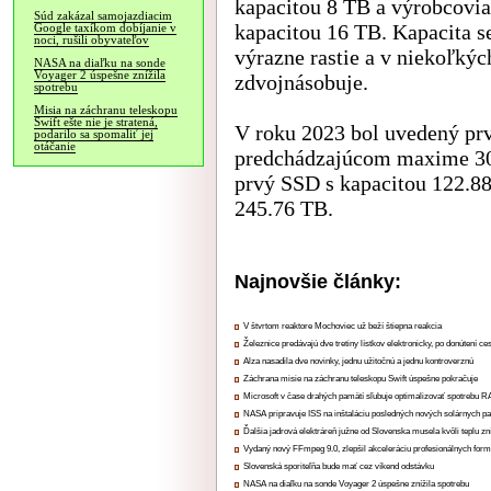
kapacitou 8 TB a výrobcovia
Súd zakázal samojazdiacim
kapacitou 16 TB. Kapacita 
Google taxíkom dobíjanie v
noci, rušili obyvateľov
výrazne rastie a v niekoľký
NASA na diaľku na sonde
Voyager 2 úspešne znížila
zdvojnásobuje.
spotrebu
Misia na záchranu teleskopu
Swift ešte nie je stratená,
V roku 2023 bol uvedený pr
podarilo sa spomaliť jej
otáčanie
predchádzajúcom maxime 30.
prvý SSD s kapacitou 122.88
245.76 TB.
Najnovšie články:
V štvrtom reaktore Mochoviec už beží štiepna reakcia
Železnice predávajú dve tretiny lístkov elektronicky, po donútení ce
Alza nasadila dve novinky, jednu užitočnú a jednu kontroverznú
Záchrana misie na záchranu teleskopu Swift úspešne pokračuje
Microsoft v čase drahých pamätí sľubuje optimalizovať spotrebu
NASA pripravuje ISS na inštaláciu posledných nových solárnych p
Ďalšia jadrová elektráreň južne od Slovenska musela kvôli teplu zn
Vydaný nový FFmpeg 9.0, zlepšil akceleráciu profesionálnych form
Slovenská sporiteľňa bude mať cez víkend odstávku
NASA na diaľku na sonde Voyager 2 úspešne znížila spotrebu