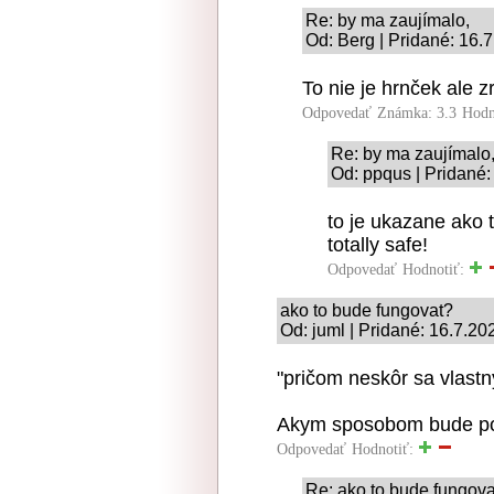
Re: by ma zaujímalo,
Od: Berg | Pridané: 16.
To nie je hrnček ale z
Odpovedať
Známka: 3.3
Hodn
Re: by ma zaujímalo
Od: ppqus | Pridané:
to je ukazane ako 
totally safe!
Odpovedať
Hodnotiť:
ako to bude fungovat?
Od: juml | Pridané: 16.7.20
"pričom neskôr sa vlast
Akym sposobom bude p
Odpovedať
Hodnotiť:
Re: ako to bude fungov