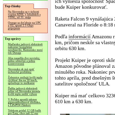
ich vyniesla spoločnosť Spa
Top články
bude Kuiper konkurovať.
Na Slovensku sa v tichosti
vypína ADSL v lokalitách s
VDSL, už 31. mája
Raketa Falcon 9 vynášajúca 
Orange sa doťahuje na UPC
Canaveral na Floride o 8:18 
a O2, spustí 2.5 Gbps
pripojenie
Podľa
informácií
Amazonu rak
Top správy
km, pričom neskôr sa vlast
Maďarsko jadrovú elektráreň
orbitu 630 km.
nakoniec kompletne
neodstavilo, Rumunsko mení
tok Dunaja
Alza nasadila dve novinky,
Projekt Kuiper je oproti sk
jednu užitočnú a jednu
kontroverznú
Amazon pôvodne plánoval zač
Slovensko.sk má opäť
minulého roka. Nakoniec prv
technické problémy
tohto apríla, pred dnešným 
Železnice znižujú kvôli teplu
rýchlosť iba na 50 km/h,
satelitov spoločnosť ULA.
spôsobuje to meškanie
Ďalšia jadrová elektráreň
južne od Slovenska musela
kvôli teplu znížiť výkon
Kuiper má mať celkovo 3236 
V Poľsku spustili takmer
610 km a 630 km.
gigawatthodinové úložisko,
z LiFePO4 článkov
Telekom pridal 12 GB balík
pre Easy, chce zaň 12 eur