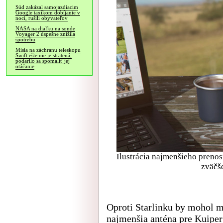
Súd zakázal samojazdiacim
Google taxíkom dobíjanie v
noci, rušili obyvateľov
NASA na diaľku na sonde
Voyager 2 úspešne znížila
spotrebu
Misia na záchranu teleskopu
Swift ešte nie je stratená,
podarilo sa spomaliť jej
otáčanie
Ilustrácia najmenšieho prenos
zväčš
Oproti Starlinku by mohol 
najmenšia anténa pre Kuiper