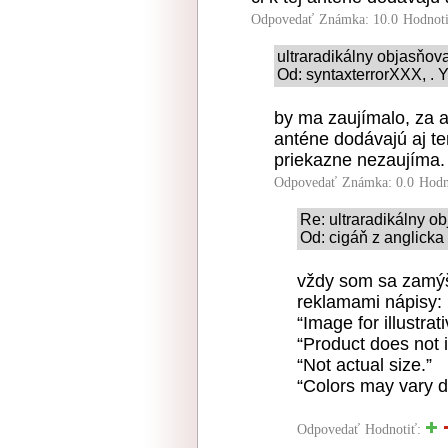
Odpovedať
Známka: 10.0
Hodnot
ultraradikálny objasňo
Od: syntaxterrorXXX, . Y
by ma zaujímalo, za a
anténe dodávajú aj ten
priekazne nezaujíma.
Odpovedať
Známka: 0.0
Hodn
Re: ultraradikálny 
Od: cigáň z anglicka
vždy som sa zamýšľ
reklamami nápisy:
“Image for illustrat
“Product does not 
“Not actual size.”
“Colors may vary d
Odpovedať
Hodnotiť: