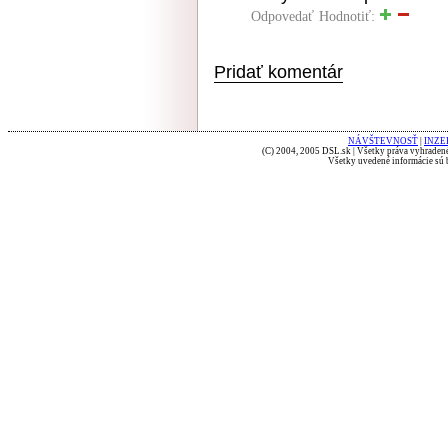
Odpovedať
Hodnotiť:
Pridať komentár
NÁVŠTEVNOSŤ
|
INZE
(C) 2004, 2005 DSL.sk | Všetky práva vyhradené
Všetky uvedené informácie sú b