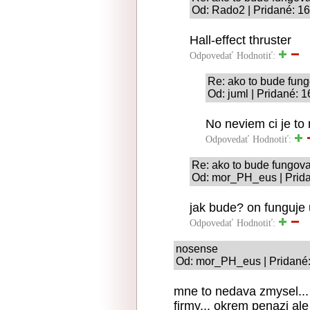
Od: Rado2 | Pridané: 1
Hall-effect thruster
Odpovedať
Hodnotiť:
Re: ako to bude fun
Od: juml | Pridané: 
No neviem ci je to 
Odpovedať
Hodnotiť:
Re: ako to bude fungov
Od: mor_PH_eus | Prida
jak bude? on funguje 
Odpovedať
Hodnotiť:
nosense
Od: mor_PH_eus | Pridané:
mne to nedava zmysel...
firmy... okrem penazi ale 