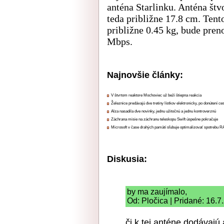
anténa Starlinku. Anténa št
teda približne 17.8 cm. Tento
približne 0.45 kg, bude pre
Mbps.
Najnovšie články:
V štvrtom reaktore Mochoviec už beží štiepna reakcia
Železnice predávajú dve tretiny lístkov elektronicky, po donútení ce
Alza nasadila dve novinky, jednu užitočnú a jednu kontroverznú
Záchrana misie na záchranu teleskopu Swift úspešne pokračuje
Microsoft v čase drahých pamätí sľubuje optimalizovať spotrebu
Diskusia:
by ma zaujímalo,
Od: Pločica | Pridané: 16.7
či k tej anténe dodávajú 