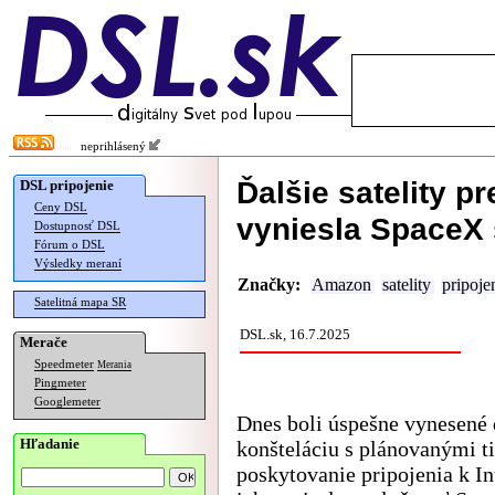
neprihlásený
Ďalšie satelity p
DSL pripojenie
Ceny DSL
vyniesla SpaceX 
Dostupnosť DSL
Fórum o DSL
Výsledky meraní
Značky:
Amazon
satelity
pripoje
Satelitná mapa SR
DSL.sk, 16.7.2025
Merače
Speedmeter
Merania
Pingmeter
Googlemeter
Dnes boli úspešne vynesené ď
Hľadanie
konšteláciu s plánovanými ti
poskytovanie pripojenia k I