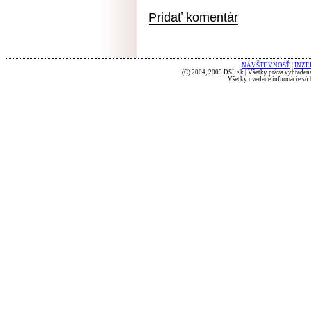
Pridať komentár
NÁVŠTEVNOSŤ
|
INZE
(C) 2004, 2005 DSL.sk | Všetky práva vyhradené
Všetky uvedené informácie sú b