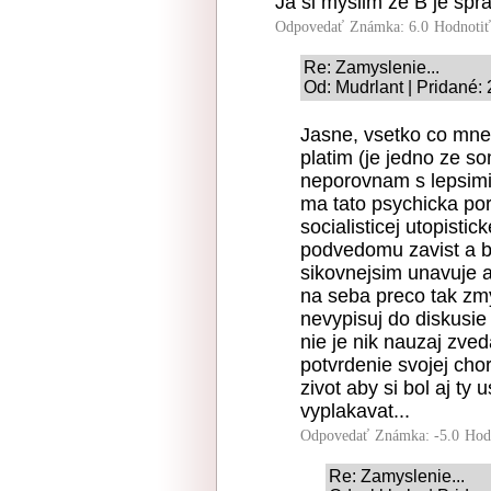
Ja si myslim ze B je spr
Odpovedať
Známka: 6.0
Hodnoti
Re: Zamyslenie...
Od: Mudrlant | Pridané:
Jasne, vsetko co mne
platim (je jedno ze so
neporovnam s lepsimi
ma tato psychicka po
socialisticej utopistic
podvedomu zavist a b
sikovnejsim unavuje a
na seba preco tak zmys
nevypisuj do diskusie
nie je nik nauzaj zved
potvrdenie svojej cho
zivot aby si bol aj ty
vyplakavat...
Odpovedať
Známka: -5.0
Hod
Re: Zamyslenie...