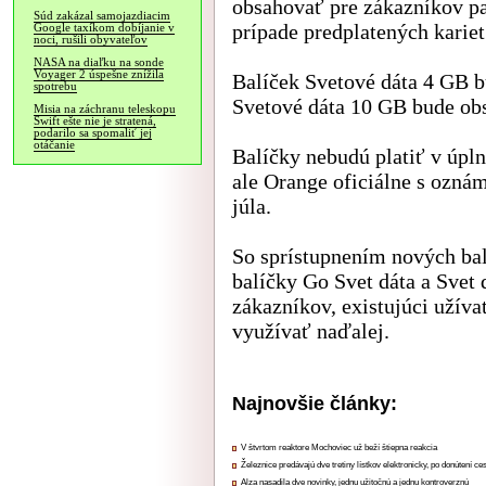
obsahovať pre zákazníkov pa
Súd zakázal samojazdiacim
prípade predplatených kariet
Google taxíkom dobíjanie v
noci, rušili obyvateľov
NASA na diaľku na sonde
Voyager 2 úspešne znížila
Balíček Svetové dáta 4 GB b
spotrebu
Svetové dáta 10 GB bude obs
Misia na záchranu teleskopu
Swift ešte nie je stratená,
podarilo sa spomaliť jej
otáčanie
Balíčky nebudú platiť v úpl
ale Orange oficiálne s oznám
júla.
So sprístupnením nových bal
balíčky Go Svet dáta a Svet 
zákazníkov, existujúci užíva
využívať naďalej.
Najnovšie články:
V štvrtom reaktore Mochoviec už beží štiepna reakcia
Železnice predávajú dve tretiny lístkov elektronicky, po donútení ce
Alza nasadila dve novinky, jednu užitočnú a jednu kontroverznú