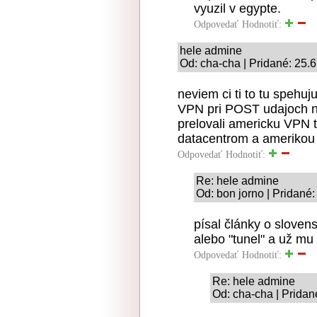
vyuzil v egypte.
Odpovedať
Hodnotiť:
hele admine
Od: cha-cha | Pridané: 25.
neviem ci ti to tu spehu
VPN pri POST udajoch n
prelovali americku VPN 
datacentrom a amerikou 
Odpovedať
Hodnotiť:
Re: hele admine
Od: bon jorno | Pridané
písal články o slovens
alebo "tunel" a už mu
Odpovedať
Hodnotiť:
Re: hele admine
Od: cha-cha | Pridan