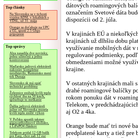
dátových roamingových balí
Top články
označením Svetové dáta bud
Na Slovensku sa v tichosti
vypína ADSL v lokalitách s
dispozícii od 2. júla.
VDSL, už 31. mája
Orange sa doťahuje na UPC
a O2, spustí 2.5 Gbps
V krajinách EÚ a niekoľkých
pripojenie
krajinách už dlhšiu dobu plat
Top správy
využívanie mobilných dát v
Alza nasadila dve novinky,
regulované podmienky, podľa
jednu užitočnú a jednu
kontroverznú
obmedzeniami možné využíva
Maďarsko jadrovú elektráreň
krajine.
nakoniec kompletne
neodstavilo, Rumunsko mení
tok Dunaja
V ostatných krajinách mali 
Slovensko.sk má opäť
technické problémy
drahé roamingové balíčky po
Železnice znižujú kvôli teplu
rokom ponuku dát v roaming
rýchlosť iba na 50 km/h,
spôsobuje to meškanie
Telekom, v predchádzajúcic
Ďalšia jadrová elektráreň
južne od Slovenska musela
aj O2 a 4ka.
kvôli teplu znížiť výkon
V Poľsku spustili takmer
gigawatthodinové úložisko,
Orange bude mať tri nové bal
z LiFePO4 článkov
predplatené karty a tiež pre
Telekom pridal 12 GB balík
pre Easy, chce zaň 12 eur