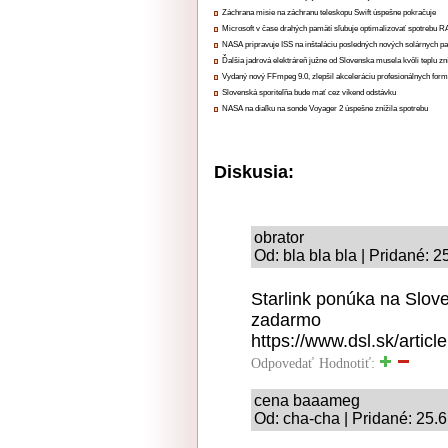
Záchrana misie na záchranu teleskopu Swift úspešne pokračuje
Microsoft v čase drahých pamätí sľubuje optimalizovať spotrebu
NASA pripravuje ISS na inštaláciu posledných nových solárnych p
Ďalšia jadrová elektráreň južne od Slovenska musela kvôli teplu zn
Vydaný nový FFmpeg 9.0, zlepšil akceleráciu profesionálnych form
Slovenská sporiteľňa bude mať cez víkend odstávku
NASA na diaľku na sonde Voyager 2 úspešne znížila spotrebu
Diskusia:
obrator
Od: bla bla bla | Pridané: 
Starlink ponúka na Slov
zadarmo
https://www.dsl.sk/artic
Odpovedať
Hodnotiť:
cena baaameg
Od: cha-cha | Pridané: 25.