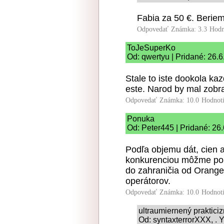
Fabia za 50 €. Berie
Odpovedať
Známka: 3.3
Hodn
ToJeSuperKo
Od: qwertyu | Pridané: 26.
Stale to iste dookola kaz
este. Narod by mal zobra
Odpovedať
Známka: 10.0
Hodnot
Ponuka
Od: Peter445 | Pridané: 26
Podľa objemu dát, cien a
konkurenciou môžme poľa
do zahraničia od Orange
operátorov.
Odpovedať
Známka: 10.0
Hodnot
ultraumiernený praktici
Od: syntaxterrorXXX, . Y