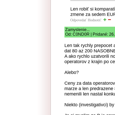
Len robiť si komparat
zmene za sedem EUR 
Odpovedať
Hodnotiť:
Zamyslenie...
Od: C0ND0R | Pridané: 26.
Len tak rychly prepocet
dat 80 az 200 NASOBN
A ako rychlo uzatvorili
operatorov z krajin po c
Alebo?
Ceny za data operatorov 
marze a len predrazene 
nemenili len nastal konk
Niekto (investigativci) b