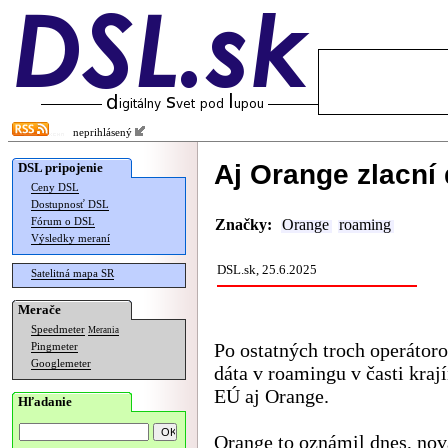
neprihlásený
Aj Orange zlacní
DSL pripojenie
Ceny DSL
Dostupnosť DSL
Fórum o DSL
Značky:
Orange
roaming
Výsledky meraní
DSL.sk, 25.6.2025
Satelitná mapa SR
Merače
Speedmeter
Merania
Po ostatných troch operátoro
Pingmeter
Googlemeter
dáta v roamingu v časti kra
EÚ aj Orange.
Hľadanie
Orange to oznámil dnes, no