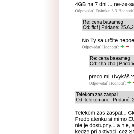
4GB na 7 dni ... ne-ze-s
Odpovedať
Známka: 3.3
Hodnoti
Re: cena baaameg
Od: ffdf | Pridané: 25.6
No Ty sa určite nepoe
Odpovedať
Hodnotiť:
Re: cena baaameg
Od: cha-cha | Pridan
preco mi TiVykáš ?
Odpovedať
Hodnotiť:
Telekom zas zaspal
Od: telekomanc | Pridané: 
Telekom zas zaspal... Cl
Predplatenku si mimo EU 
nie je dostupny... a nie,
kedze pri aktivacii cez