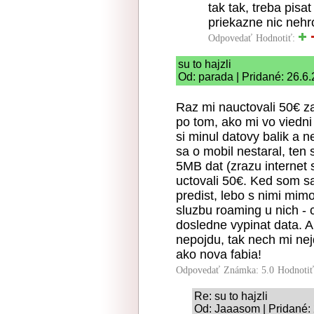
tak tak, treba pisa
priekazne nic nehr
Odpovedať
Hodnotiť:
su to hajzli
Od: parada | Pridané: 26.6
Raz mi nauctovali 50€ za
po tom, ako mi vo viedni
si minul datovy balik a n
sa o mobil nestaral, ten 
5MB dat (zrazu internet s
uctovali 50€. Ked som 
predist, lebo s nimi mim
sluzbu roaming u nich - 
dosledne vypinat data. A
nepojdu, tak nech mi nej
ako nova fabia!
Odpovedať
Známka: 5.0
Hodnoti
Re: su to hajzli
Od: Jaaasom | Pridané: