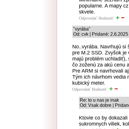
popularne. A mapy cz 
skvele.
Odpovedať
Hodnotiť:
"vyrába"
Od: cvk | Pridané: 2.6.2025
No..vyrába. Navrhujú si 
pre M.2 SSD. Zvyšok j
majú problém uchladiť), 
čo zoženú za akú cenu 
Pre ARM si navrhovali aj
Tým ich návrhom vedia 
kubický meter.
Odpovedať
Hodnotiť:
Re: to u nas je inak
Od: Vsak dobre | Pridan
Ktovie co by dokazali 
sukromnych viliek, kol