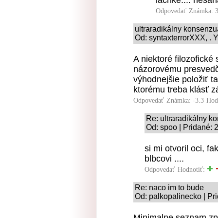
lachke.... nesa
Odpovedať
Známka: 3
ultraradikálny konsenz
Od: syntaxterrorXXX, . Y
A niektoré filozofické
názorovému presvedče
výhodnejšie položiť t
ktorému treba klásť 
Odpovedať
Známka: -3.3
Hod
Re: ultraradikálny 
Od: spoo | Pridané: 
si mi otvoril oci, 
blbcovi ....
Odpovedať
Hodnotiť:
Re: naco im to bude
Od: palkopalinecko | Pr
Minimalne seznam zpr