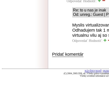
Odpovedať
Hodnotiť:
Re: to u nas je inak
Od: unreg.: Guest | 
Myslis virtualizov
Odhadujem tak 1 m
virtualnu vilu aj 
Odpovedať
Hodnotiť:
Pridať komentár
NÁVŠTEVNOSŤ
|
INZE
(C) 2004, 2005 DSL.sk | Všetky práva vyhradené
Všetky uvedené informácie sú b