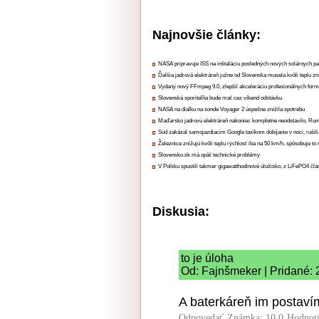
Najnovšie články:
NASA pripravuje ISS na inštaláciu posledných nových solárnych p
Ďalšia jadrová elektráreň južne od Slovenska musela kvôli teplu zn
Vydaný nový FFmpeg 9.0, zlepšil akceleráciu profesionálnych form
Slovenská sporiteľňa bude mať cez víkend odstávku
NASA na diaľku na sonde Voyager 2 úspešne znížila spotrebu
Maďarsko jadrovú elektráreň nakoniec kompletne neodstavilo, Ru
Súd zakázal samojazdiacim Google taxíkom dobíjanie v noci, rušili
Železnice znižujú kvôli teplu rýchlosť iba na 50 km/h, spôsobuje t
Slovensko.sk má opäť technické problémy
V Poľsku spustili takmer gigawatthodinové úložisko, z LiFePO4 čl
Diskusia:
to je úloha
Od: Fajnšmeker | Pridané: 
A baterkáreň im postaví
Odpovedať
Známka: 10.0
Hodnot