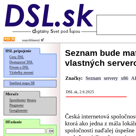
neprihlásený
Seznam bude mať
DSL pripojenie
Ceny DSL
vlastných server
Dostupnosť DSL
Fórum o DSL
Výsledky meraní
Značky:
Seznam
servery
x86
A
Satelitná mapa SR
DSL.sk, 2.6.2025
Merače
Speedmeter
Merania
Pingmeter
Googlemeter
Česká internetová spoločno
Hľadanie
ktorá ako jedna z mála loká
spoločností naďalej úspešne