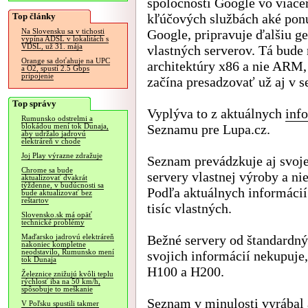
spoločnosti Google vo viace
Top články
kľúčových službách aké pon
Google, pripravuje ďalšiu g
Na Slovensku sa v tichosti
vypína ADSL v lokalitách s
VDSL, už 31. mája
vlastných serverov. Tá bude
Orange sa doťahuje na UPC
architektúry x86 a nie ARM,
a O2, spustí 2.5 Gbps
pripojenie
začína presadzovať už aj v s
Top správy
Vyplýva to z aktuálnych
inf
Rumunsko odstrelmi a
Seznamu pre Lupa.cz.
blokádou mení tok Dunaja,
aby udržalo jadrovú
elektráreň v chode
Joj Play výrazne zdražuje
Seznam prevádzkuje aj svoje
Chrome sa bude
servery vlastnej výroby a ni
aktualizovať dvakrát
týždenne, v budúcnosti sa
Podľa aktuálnych informácií
bude aktualizovať bez
reštartov
tisíc vlastných.
Slovensko.sk má opäť
technické problémy
Bežné servery od štandardný
Maďarsko jadrovú elektráreň
nakoniec kompletne
neodstavilo, Rumunsko mení
svojich informácií nekupuje
tok Dunaja
H100 a H200.
Železnice znižujú kvôli teplu
rýchlosť iba na 50 km/h,
spôsobuje to meškanie
Seznam v minulosti vyrábal 
V Poľsku spustili takmer