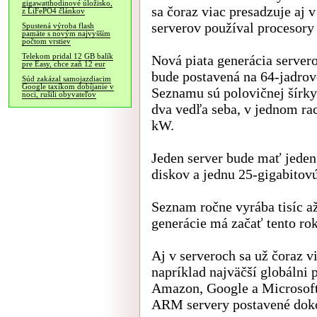
gigawatthodinové úložisko,
sa čoraz viac presadzuje aj 
z LiFePO4 článkov
serverov používal procesory
Spustená výroba flash
pamäte s novým najvyšším
počtom vrstiev
Telekom pridal 12 GB balík
Nová piata generácia server
pre Easy, chce zaň 12 eur
bude postavená na 64-jadro
Súd zakázal samojazdiacim
Google taxíkom dobíjanie v
Seznamu sú polovičnej šírky 
noci, rušili obyvateľov
dva vedľa seba, v jednom ra
kW.
Jeden server bude mať jed
diskov a jednu 25-gigabitovú
Seznam ročne vyrába tisíc až
generácie má začať tento rok
Aj v serveroch sa už čoraz 
napríklad najväčší globálni
Amazon, Google a Microsoft 
ARM servery postavené dok