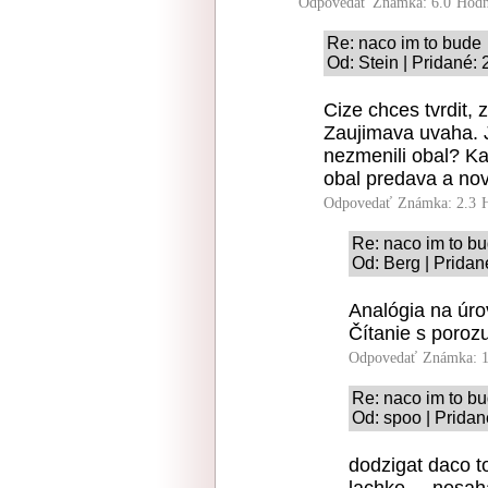
Odpovedať
Známka: 6.0
Hodn
Re: naco im to bude
Od: Stein | Pridané:
Cize chces tvrdit,
Zaujimava uvaha. 
nezmenili obal? K
obal predava a nov
Odpovedať
Známka: 2.3
Re: naco im to b
Od: Berg | Pridan
Analógia na úro
Čítanie s poro
Odpovedať
Známka: 1
Re: naco im to b
Od: spoo | Pridan
dodzigat daco t