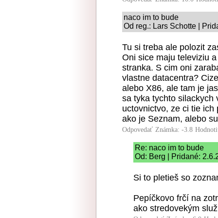
naco im to bude
Od reg.: Lars Schotte | Pri
Tu si treba ale polozit 
Oni sice maju televiziu a
stranka. S cim oni zaraba
vlastne datacentra? Cize
alebo X86, ale tam je j
sa tyka tychto silackych
uctovnictvo, ze ci tie ic
ako je Seznam, alebo su
Odpovedať
Známka: -3.8
Hodnoti
Re: naco im to bude
Od: Berg | Pridané: 2.6
Si to pletieš so zozn
Pepíčkovo frčí na zot
ako stredovekým slu