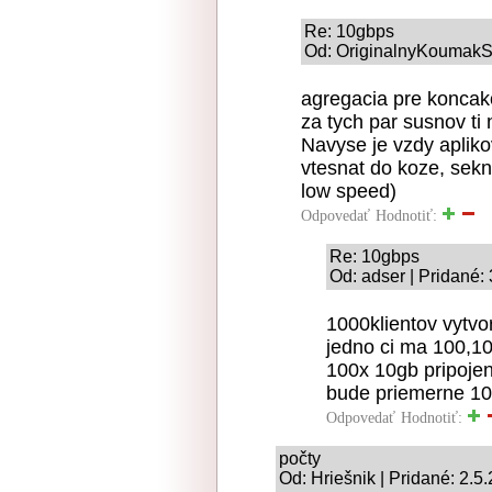
Re: 10gbps
Od: OriginalnyKoumakSK
agregacia pre koncako
za tych par susnov ti n
Navyse je vzdy apliko
vtesnat do koze, seknu
low speed)
Odpovedať
Hodnotiť:
Re: 10gbps
Od: adser | Pridané:
1000klientov vytvo
jedno ci ma 100,1
100x 10gb pripojen
bude priemerne 1
Odpovedať
Hodnotiť:
počty
Od: Hriešnik | Pridané: 2.5