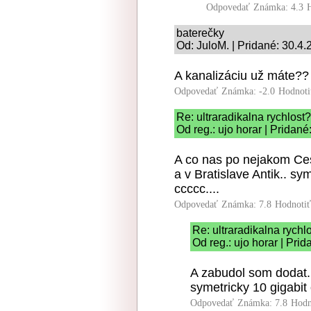
Odpovedať
Známka: 4.3
baterečky
Od: JuloM. | Pridané: 30.4
A kanalizáciu už máte??
Odpovedať
Známka: -2.0
Hodnoti
Re: ultraradikalna rychlost?
Od reg.: ujo horar | Pridan
A co nas po nejakom C
a v Bratislave Antik.. sy
ccccc....
Odpovedať
Známka: 7.8
Hodnoti
Re: ultraradikalna rychl
Od reg.: ujo horar | Pri
A zabudol som dodat..
symetricky 10 gigabit 
Odpovedať
Známka: 7.8
Hodn