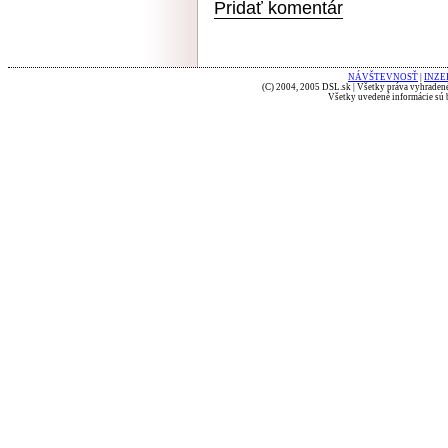
Pridať komentár
NÁVŠTEVNOSŤ
|
INZE
(C) 2004, 2005 DSL.sk | Všetky práva vyhradené
Všetky uvedené informácie sú b