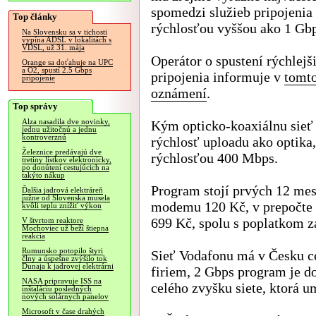
spomedzi služieb pripojenia 
Top články
rýchlosťou vyššou ako 1 Gbp
Na Slovensku sa v tichosti
vypína ADSL v lokalitách s
VDSL, už 31. mája
Operátor o spustení rýchlejš
Orange sa doťahuje na UPC
a O2, spustí 2.5 Gbps
pripojenia informuje v
tomt
pripojenie
oznámení
.
Top správy
Alza nasadila dve novinky,
Kým opticko-koaxiálnu sieť 
jednu užitočnú a jednu
kontroverznú
rýchlosť uploadu ako optika
Železnice predávajú dve
rýchlosťou 400 Mbps.
tretiny lístkov elektronicky,
po donútení cestujúcich na
takýto nákup
Program stojí prvých 12 me
Ďalšia jadrová elektráreň
južne od Slovenska musela
modemu 120 Kč, v prepočte 
kvôli teplu znížiť výkon
699 Kč, spolu s poplatkom z
V štvrtom reaktore
Mochoviec už beží štiepna
reakcia
Rumunsko potopilo štyri
Sieť Vodafonu má v Česku ce
člny a úspešne zvýšilo tok
Dunaja k jadrovej elektrárni
firiem, 2 Gbps program je do
NASA pripravuje ISS na
celého zvyšku siete, ktorá u
inštaláciu posledných
nových solárnych panelov
Microsoft v čase drahých