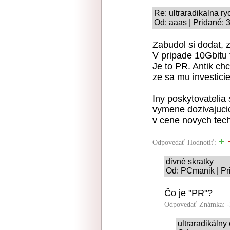
Re: ultraradikalna ry
Od: aaas | Pridané: 
Zabudol si dodat, 
V pripade 10Gbitu t
Je to PR. Antik chc
ze sa mu investicie 
Iny poskytovatelia 
vymene dozivajucic
v cene novych tech
Odpovedať
Hodnotiť:
divné skratky
Od: PCmanik | Pr
Čo je "PR"?
Odpovedať
Známka: -
ultraradikáln