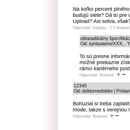
Na koľko percent plného
budujú siete? Dá to pre
Upload? Asi sotva, však
Odpovedať
Známka: -3.3
Hodnoti
ultraradikálny špecifiká
Od: syntaxterrorXXX, . Y
To sú presne informác
možné priekazne získ
rámci kariérneho pos
Odpovedať
Hodnotiť:
12345
Od: doktornedoktor | Prida
Bohuzial si treba zaplat
mode, takze s verejnou 
Odpovedať
Hodnotiť: