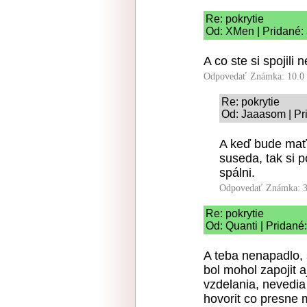
Re: pokrytie
Od: XMen | Pridané:
A co ste si spojili
Odpovedať
Známka: 10.0
Re: pokrytie
Od: Jaaasom | Pr
A keď bude mať
suseda, tak si 
spálni.
Odpovedať
Známka: 3
Re: pokrytie
Od: Quanti | Pridané
A teba nenapadlo, s
bol mohol zapojit a
vzdelania, nevedi
hovorit co presne m