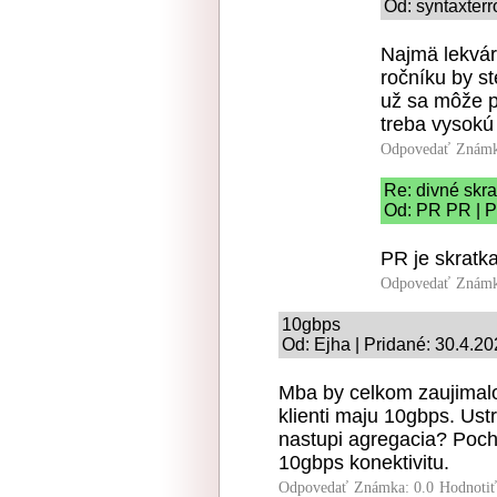
Od: syntaxterr
Najmä lekvár
ročníku by s
už sa môže p
treba vysokú
Odpovedať
Známk
Re: divné skra
Od: PR PR | P
PR je skratka
Odpovedať
Známk
10gbps
Od: Ejha | Pridané: 30.4.2
Mba by celkom zaujimalo
klienti maju 10gbps. Ustr
nastupi agregacia? Poch
10gbps konektivitu.
Odpovedať
Známka: 0.0
Hodnoti