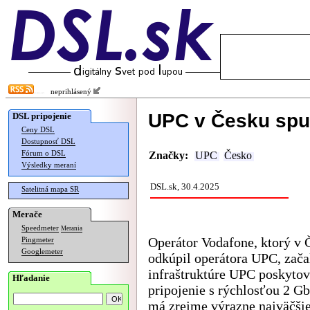
neprihlásený
UPC v Česku spus
DSL pripojenie
Ceny DSL
Dostupnosť DSL
Fórum o DSL
Značky:
UPC
Česko
Výsledky meraní
DSL.sk, 30.4.2025
Satelitná mapa SR
Merače
Speedmeter
Merania
Operátor Vodafone, ktorý v 
Pingmeter
Googlemeter
odkúpil operátora UPC, zača
infraštruktúre UPC poskyto
Hľadanie
pripojenie s rýchlosťou 2 Gb
má zrejme výrazne najväčšie