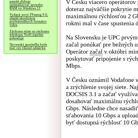
V Česku viacero operátorov p
pamätí sľubuje
optimalizovať spotrebu
doteraz najväčšie pokrytie m
RAM vo Windows 11
maximálnou rýchlosťou 2 Gb
Vydaný nový FFmpeg 9.0,
zlepšil akceleráciu
profesionálnych formátov
rokmi mal v čase spustenia 
videa
Záchrana misie na záchranu
teleskopu Swift úspešne
Na Slovensku je UPC prvým 
pokračuje
začal ponúkať pre bežných u
Slovenská sporiteľňa bude
mať cez víkend odstávku
Operátor
začal
v októbri min
poskytovať pripojenie s rýc
Mbps.
V Česku oznámil Vodafone v
a zrýchlenie svojej siete. N
DOCSIS 3.1 a začať využíva
dosahovať maximálnu rýchlo
Gbps. Následne chce nasadi
sťahovania 10 Gbps a uploa
byť dostupná rýchlosť 10 Gbp