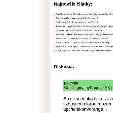
Najnovšie články:
Stav Dunaja sa zlepšil, Maďarsko zvyšuje výkon jadrovej elektrárn
Predstavená flash pamäť s najväčšou hustotou dát
Netflix je možné v 4K sledovať už aj cez Chrome
Rumunsko potopilo štyri člny a úspešne zvýšilo tok Dunaja k jadrov
V štvrtom reaktore Mochoviec už beží štiepna reakcia
Železnice predávajú dve tretiny lístkov elektronicky, po donútení ce
Alza nasadila dve novinky, jednu užitočnú a jednu kontroverznú
Záchrana misie na záchranu teleskopu Swift úspešne pokračuje
Microsoft v čase drahých pamätí sľubuje optimalizovať spotrebu
NASA pripravuje ISS na inštaláciu posledných nových solárnych p
Diskusia:
pokrytie
Od: OriginalnyKoumakSK | 
So slzou v oku tisko za
vzdusnou ciarou mozem 
upc/telekom/orange...