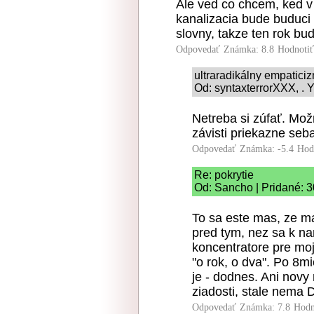
Ale ved co chcem, ked v 
kanalizacia bude buduci 
slovny, takze ten rok bu
Odpovedať
Známka: 8.8
Hodnoti
ultraradikálny empatici
Od: syntaxterrorXXX, . Y
Netreba si zúfať. Mož
závisti priekazne seb
Odpovedať
Známka: -5.4
Hod
Re: pokrytie
Od: Sancho | Pridané: 3
To sa este mas, ze m
pred tym, nez sa k na
koncentratore pre moj
"o rok, o dva". Po 8m
je - dodnes. Ani novy
ziadosti, stale nema 
Odpovedať
Známka: 7.8
Hodn