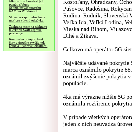
Kostoľany, Ohradzany, Ochod
Microsoft v čase drahých
pamätí sľubuje
Pušovce, Radošina, Rokyca
optimalizovať spotrebu
RAM vo Windows 11
Rudina, Rudník, Slovenská V
Slovenská sporiteľňa bude
mať cez víkend odstávku
Veľká Ida, Veľká Lodina, Ve
Záchrana misie na záchranu
Vieska nad Blhom, Víťazov
teleskopu Swift úspešne
pokračuje
Dlhé a Žikava.
Rumunsko potopilo štyri
člny a úspešne zvýšilo tok
Dunaja k jadrovej elektrárni
Celkovo má operátor 5G sieť
Najväčšie udávané pokrytie 
marca oznámilo pokrytie 88.
oznámil zvýšenie pokrytia v
populácie.
4ka má výrazne nižšie 5G po
oznámila rozšírenie pokryti
V prípade všetkých operátoro
jeden z nich neuvádza úrove