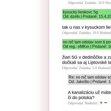
Odpovedať
Známka: 10.0
Hod
kysucky lieskovc 5g
Od: dzefo | Pridané: 15.4.
tak u nas v kysuckom lies
Odpovedať
Známka: 10.0
Hodnot
no nič tam odstav som ti p
Od reg.: eMKei | Pridané: 
žiari 5G v dedinôčke 
dočkali sa aj Liptovské l
Odpovedať
Známka: 5.0
Hodnoti
Re: no nič tam odstav s
Od: Jakošto | Pridané: 
A kanalizáciu už máte
či do potoka?
Odpovedať
Hodnotiť: