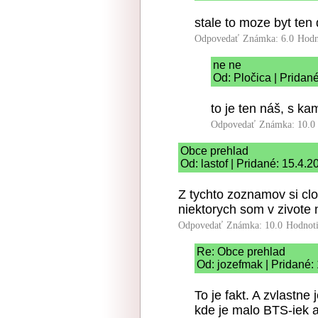
stale to moze byt ten
Odpovedať
Známka: 6.0
Hodn
ne ne
Od: Pločica | Pridan
to je ten náš, s k
Odpovedať
Známka: 10.0
Obce prehlad
Od: lastof | Pridané: 15.4.
Z tychto zoznamov si cl
niektorych som v zivote
Odpovedať
Známka: 10.0
Hodnot
Re: Obce prehlad
Od: jozefmak | Pridané:
To je fakt. A zvlastne
kde je malo BTS-iek a