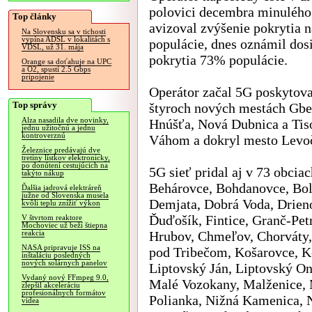
polovici decembra minulého
Top články
avizoval zvýšenie pokrytia 
Na Slovensku sa v tichosti
vypína ADSL v lokalitách s
populácie, dnes oznámil dos
VDSL, už 31. mája
pokrytia 73% populácie.
Orange sa doťahuje na UPC
a O2, spustí 2.5 Gbps
pripojenie
Operátor začal 5G poskytova
Top správy
štyroch nových mestách Gbe
Alza nasadila dve novinky,
Hnúšťa, Nová Dubnica a Tiso
jednu užitočnú a jednu
kontroverznú
Váhom a dokryl mesto Levo
Železnice predávajú dve
tretiny lístkov elektronicky,
po donútení cestujúcich na
5G sieť pridal aj v 73 obcia
takýto nákup
Behárovce, Bohdanovce, Bol
Ďalšia jadrová elektráreň
južne od Slovenska musela
Demjata, Dobrá Voda, Drien
kvôli teplu znížiť výkon
Ďuďošík, Fintice, Granč-Pet
V štvrtom reaktore
Mochoviec už beží štiepna
Hrubov, Chmeľov, Chorváty,
reakcia
NASA pripravuje ISS na
pod Tribečom, Košarovce, K
inštaláciu posledných
nových solárnych panelov
Liptovský Ján, Liptovský On
Vydaný nový FFmpeg 9.0,
Malé Vozokany, Malženice, 
zlepšil akceleráciu
profesionálnych formátov
Polianka, Nižná Kamenica, 
videa