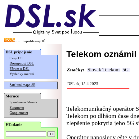
neprihlásený
Telekom oznámil 
DSL pripojenie
Ceny DSL
Dostupnosť DSL
Fórum o DSL
Značky:
Slovak Telekom
5G
Výsledky meraní
DSL.sk, 15.4.2025
Satelitná mapa SR
Merače
Speedmeter
Merania
Telekomunikačný operátor S
Pingmeter
Googlemeter
Telekom po dlhšom čase dne
zlepšenie pokrytia jeho 5G si
Hľadanie
Operátor naposledy ešte v d