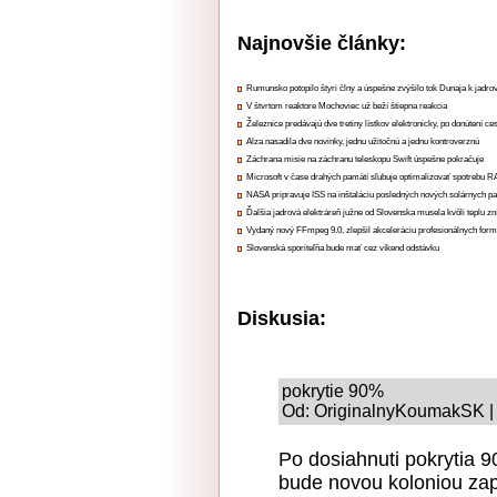
Najnovšie články:
Rumunsko potopilo štyri člny a úspešne zvýšilo tok Dunaja k jadrov
V štvrtom reaktore Mochoviec už beží štiepna reakcia
Železnice predávajú dve tretiny lístkov elektronicky, po donútení ce
Alza nasadila dve novinky, jednu užitočnú a jednu kontroverznú
Záchrana misie na záchranu teleskopu Swift úspešne pokračuje
Microsoft v čase drahých pamätí sľubuje optimalizovať spotrebu
NASA pripravuje ISS na inštaláciu posledných nových solárnych p
Ďalšia jadrová elektráreň južne od Slovenska musela kvôli teplu zn
Vydaný nový FFmpeg 9.0, zlepšil akceleráciu profesionálnych form
Slovenská sporiteľňa bude mať cez víkend odstávku
Diskusia:
pokrytie 90%
Od: OriginalnyKoumakSK | 
Po dosiahnuti pokrytia 
bude novou koloniou zapa