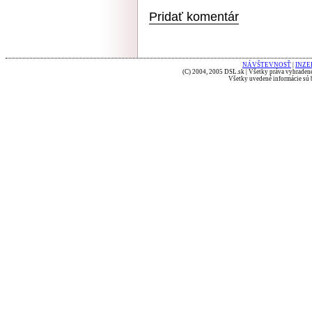
Pridať komentár
NÁVŠTEVNOSŤ
|
INZE
(C) 2004, 2005 DSL.sk | Všetky práva vyhradené
Všetky uvedené informácie sú b