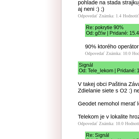
pohlade na stada strajkuj
aj neni :) ;)
Odpovedať
Známka: 1.4
Hodnoti
Re: pokrytie 90%
Od: gčťw | Pridané: 15.
90% ktorého operátor
Odpovedať
Známka: 10.0
Hod
Signál
Od: Tele_lekom | Pridané: 
V takej obci Paština Záv
Zdielanie siete s O2 :) n
Geodet nemohol merať l
Telekom je v lokalite h
Odpovedať
Známka: 10.0
Hodnot
Re: Signál