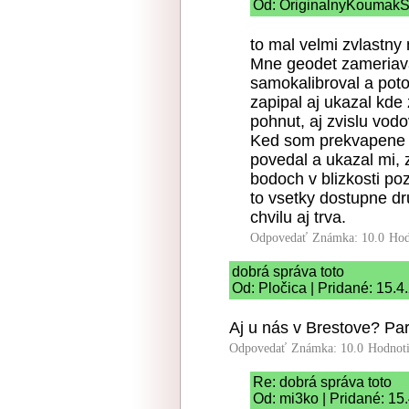
Od: OriginalnyKoumakSK
to mal velmi zvlastny
Mne geodet zameriava
samokalibroval a pot
zapipal aj ukazal kd
pohnut, aj zvislu vod
Ked som prekvapene p
povedal a ukazal mi, 
bodoch v blizkosti p
to vsetky dostupne dr
chvilu aj trva.
Odpovedať
Známka: 10.0
Hod
dobrá správa toto
Od: Pločica | Pridané: 15.4
Aj u nás v Brestove? Pa
Odpovedať
Známka: 10.0
Hodnot
Re: dobrá správa toto
Od: mi3ko | Pridané: 15