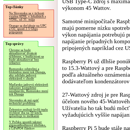
USB Type-C zdroj s maxim
Top články
výkonom 45 Wattov.
Na Slovensku sa v tichosti
vypína ADSL v lokalitách s
VDSL, už 31. mája
Samotné minipočítače Raspb
Orange sa doťahuje na UPC
majú pomerne nízku spotrebu
a O2, spustí 2.5 Gbps
pripojenie
výkon napájania potrebujú p
napájanie prípadných komp
Top správy
pripojených napríklad cez U
Chrome sa bude
aktualizovať dvakrát
týždenne, v budúcnosti sa
bude aktualizovať bez
Raspberry Pi už dlhšie ponúk
reštartov
to 15.3-Wattový a pre Raspbe
Rumunsko odstrelmi a
blokádou mení tok Dunaja,
podľa aktuálneho oznámenia
aby udržalo jadrovú
elektráreň v chode
dodávateľom kondenzátorov 
Maďarsko jadrovú elektráreň
nakoniec kompletne
neodstavilo, Rumunsko mení
27-Wattový zdroj je pre Ras
tok Dunaja
účelom nového 45-Wattového 
Slovensko.sk má opäť
technické problémy
Užívatelia ho tak budú môcť 
Železnice znižujú kvôli teplu
rýchlosť iba na 50 km/h,
vyžadujúcich vyššie napájan
spôsobuje to meškanie
V Poľsku spustili takmer
gigawatthodinové úložisko,
Raspberry Pi 5 bude stále n
z LiFePO4 článkov