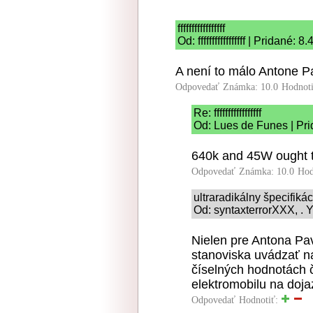
fffffffffffffffff
Od: fffffffffffffffff | Pridané:
A není to málo Antone Pa
Odpovedať
Známka: 10.0
Hodnot
Re: fffffffffffffffff
Od: Lues de Funes | Pri
640k and 45W ought t
Odpovedať
Známka: 10.0
Hod
ultraradikálny špecifiká
Od: syntaxterrorXXX, . Y
Nielen pre Antona Pav
stanoviska uvádzať n
číselných hodnotách č
elektromobilu na doj
Odpovedať
Hodnotiť: