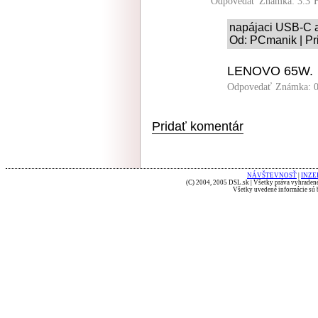
Odpovedať
Známka: 3.3
napájaci USB-C 
Od: PCmanik | Pr
LENOVO 65W.
Odpovedať
Známka: 0
Pridať komentár
NÁVŠTEVNOSŤ
|
INZE
(C) 2004, 2005 DSL.sk | Všetky práva vyhradené
Všetky uvedené informácie sú b