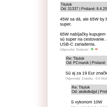
Titulok
Od: 31337 | Pridané: 8.4.2
45W sa dá, ale 65W by bo
super.
65W nabíjačky kupujem 
sú super na cestovanie.
USB-C zariadenia.
Odpovedať
Hodnotiť:
Re: Titulok
Od: PCmanik | Pridané:
Sú aj za 19 Eur znač
Odpovedať
Známka: -6.0
Hod
Re: Titulok
Od: akdkdkdjjd | Pri
S vykonom 10W