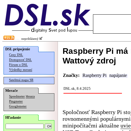
neprihlásený
Raspberry Pi má 
DSL pripojenie
Ceny DSL
Wattový zdroj
Dostupnosť DSL
Fórum o DSL
Výsledky meraní
Značky:
Raspberry Pi
napájanie
Satelitná mapa SR
DSL.sk, 8.4.2025
Merače
Speedmeter
Merania
Pingmeter
Googlemeter
Spoločnosť Raspberry Pi sto
Hľadanie
rovnomennými populárnym
minipočítačmi aktuálne
uvie