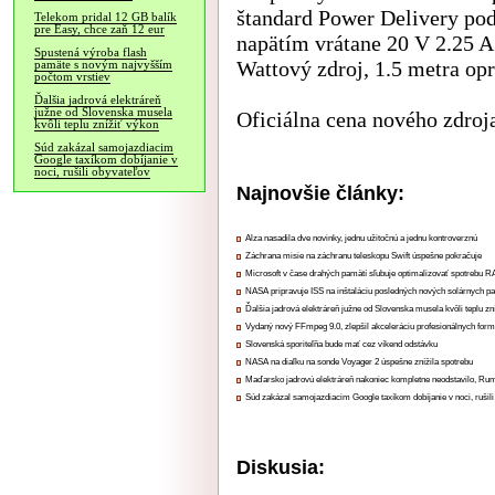
štandard Power Delivery pod
Telekom pridal 12 GB balík
pre Easy, chce zaň 12 eur
napätím vrátane 20 V 2.25 A.
Spustená výroba flash
Wattový zdroj, 1.5 metra opr
pamäte s novým najvyšším
počtom vrstiev
Ďalšia jadrová elektráreň
južne od Slovenska musela
Oficiálna cena nového zdroja
kvôli teplu znížiť výkon
Súd zakázal samojazdiacim
Google taxíkom dobíjanie v
noci, rušili obyvateľov
Najnovšie články:
Alza nasadila dve novinky, jednu užitočnú a jednu kontroverznú
Záchrana misie na záchranu teleskopu Swift úspešne pokračuje
Microsoft v čase drahých pamätí sľubuje optimalizovať spotrebu
NASA pripravuje ISS na inštaláciu posledných nových solárnych p
Ďalšia jadrová elektráreň južne od Slovenska musela kvôli teplu zn
Vydaný nový FFmpeg 9.0, zlepšil akceleráciu profesionálnych form
Slovenská sporiteľňa bude mať cez víkend odstávku
NASA na diaľku na sonde Voyager 2 úspešne znížila spotrebu
Maďarsko jadrovú elektráreň nakoniec kompletne neodstavilo, Ru
Súd zakázal samojazdiacim Google taxíkom dobíjanie v noci, rušili
Diskusia: