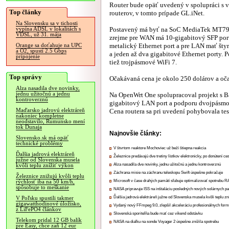
Router bude opäť uvedený v spolupráci s
Top články
routerov, v tomto prípade GL.iNet.
Na Slovensku sa v tichosti
Postavený má byť na SoC MediaTek MT79
vypína ADSL v lokalitách s
VDSL, už 31. mája
zrejme pre WAN má 10-gigabitový SFP port
metalický Ethernet port a pre LAN mať štyr
Orange sa doťahuje na UPC
a O2, spustí 2.5 Gbps
a jeden až dva gigabitové Ethernet porty.
pripojenie
tiež trojpásmové WiFi 7.
Top správy
Očakávaná cena je okolo 250 dolárov a oč
Alza nasadila dve novinky,
jednu užitočnú a jednu
Na OpenWrt One spolupracoval projekt s Ba
kontroverznú
gigabitový LAN port a podporu dvojpásmov
Maďarsko jadrovú elektráreň
Cena routera sa pri uvedení pohybovala tes
nakoniec kompletne
neodstavilo, Rumunsko mení
tok Dunaja
Najnovšie články:
Slovensko.sk má opäť
technické problémy
V štvrtom reaktore Mochoviec už beží štiepna reakcia
Ďalšia jadrová elektráreň
Železnice predávajú dve tretiny lístkov elektronicky, po donútení ce
južne od Slovenska musela
Alza nasadila dve novinky, jednu užitočnú a jednu kontroverznú
kvôli teplu znížiť výkon
Záchrana misie na záchranu teleskopu Swift úspešne pokračuje
Železnice znižujú kvôli teplu
Microsoft v čase drahých pamätí sľubuje optimalizovať spotrebu
rýchlosť iba na 50 km/h,
spôsobuje to meškanie
NASA pripravuje ISS na inštaláciu posledných nových solárnych p
Ďalšia jadrová elektráreň južne od Slovenska musela kvôli teplu zn
V Poľsku spustili takmer
gigawatthodinové úložisko,
Vydaný nový FFmpeg 9.0, zlepšil akceleráciu profesionálnych form
z LiFePO4 článkov
Slovenská sporiteľňa bude mať cez víkend odstávku
Telekom pridal 12 GB balík
NASA na diaľku na sonde Voyager 2 úspešne znížila spotrebu
pre Easy, chce zaň 12 eur