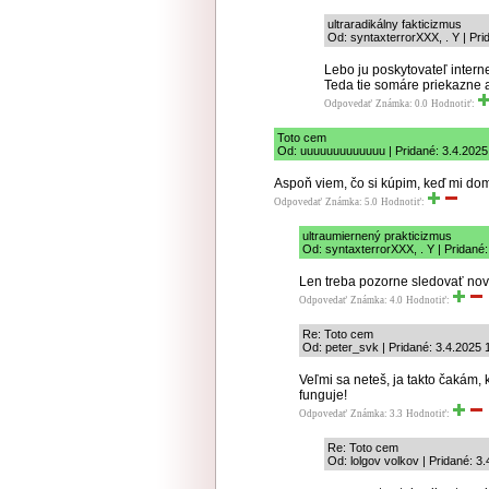
ultraradikálny fakticizmus
Od: syntaxterrorXXX, . Y | Pri
Lebo ju poskytovateľ inter
Teda tie somáre priekazne as
Odpovedať
Známka: 0.0
Hodnotiť:
Toto cem
Od: uuuuuuuuuuuuu | Pridané: 3.4.2025
Aspoň viem, čo si kúpim, keď mi do
Odpovedať
Známka: 5.0
Hodnotiť:
ultraumiernený prakticizmus
Od: syntaxterrorXXX, . Y | Pridané:
Len treba pozorne sledovať novi
Odpovedať
Známka: 4.0
Hodnotiť:
Re: Toto cem
Od: peter_svk | Pridané: 3.4.2025 
Veľmi sa neteš, ja takto čakám, 
funguje!
Odpovedať
Známka: 3.3
Hodnotiť:
Re: Toto cem
Od: lolgov volkov | Pridané: 3