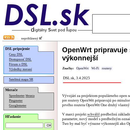
neprihlásený
OpenWrt pripravuje 
DSL pripojenie
Ceny DSL
výkonnejší
Dostupnosť DSL
Fórum o DSL
Značky:
OpenWrt
Wi-Fi
routery
Výsledky meraní
DSL.sk, 3.4.2025
Satelitná mapa SR
Merače
Vývojári za projektom populárneho open s
Speedmeter
Merania
pre routery OpenWrt pripravujú po minul
Pingmeter
prvého routera OpenWrt One druhý vlastný 
Googlemeter
V marci projekt
schválil
predbežnú základn
Hľadanie
parametre, nový model s predbežným ozn
Two by mal byť výrazne výkonnejší ako O