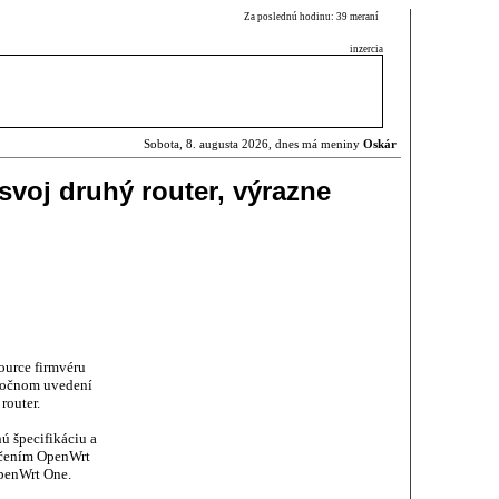
Za poslednú hodinu: 39 meraní
inzercia
Sobota, 8. augusta 2026, dnes má meniny
Oskár
svoj druhý router, výrazne
ource firmvéru
oročnom uvedení
router.
ú špecifikáciu a
ačením OpenWrt
penWrt One.