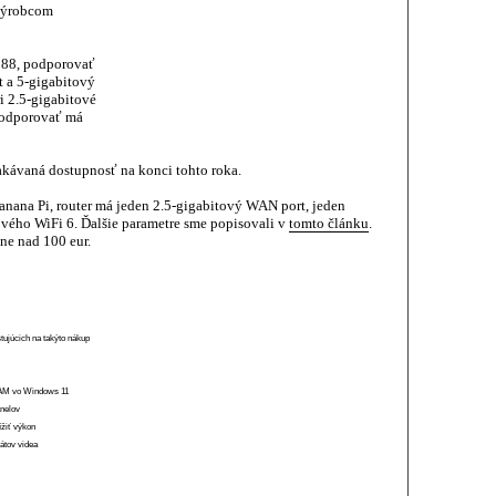
 výrobcom
88, podporovať
 a 5-gigabitový
i 2.5-gigabitové
 Podporovať má
akávaná dostupnosť na konci tohto roka.
nana Pi, router má jeden 2.5-gigabitový WAN port, jeden
ého WiFi 6. Ďalšie parametre sme popisovali v
tomto článku
.
ne nad 100 eur.
stujúcich na takýto nákup
 RAM vo Windows 11
anelov
ížiť výkon
átov videa