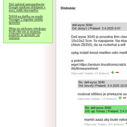
Súd zakázal samojazdiacim
Google taxíkom dobíjanie v
Diskusia:
noci, rušili obyvateľov
NASA na diaľku na sonde
Voyager 2 úspešne znížila
spotrebu
dell wyse 3040
Od: dziny1 | Pridané: 3.4.2025 9:47
Misia na záchranu teleskopu
Swift ešte nie je stratená,
podarilo sa spomaliť jej
Dell wyse 3040 je povodne thin clien
otáčanie
10x10x2.5cm. 5v napajanie. Na ebay
(Atom Z8350), da sa rozbehat a wifi
opkg install kmod-mwifiex-sdio mwif
a potom
wget https://anduin.linuxfromscratch
/lib/firmware/mrvl/
Odpovedať
Známka: 2.0
Hodnotiť:
Re: dell wyse 3040
Od: bnvxfj | Pridané: 3.4.2025 10:0
routovat x86kou je priekazne s
Odpovedať
Známka: -5.0
Hodnotiť:
Re: dell wyse 3040
Od: ujo Tomas | Pridané: 3.4.
mamiii aaaa aky bude vykon p
Odpovedať
Známka: 10.0
Hodnotiť: