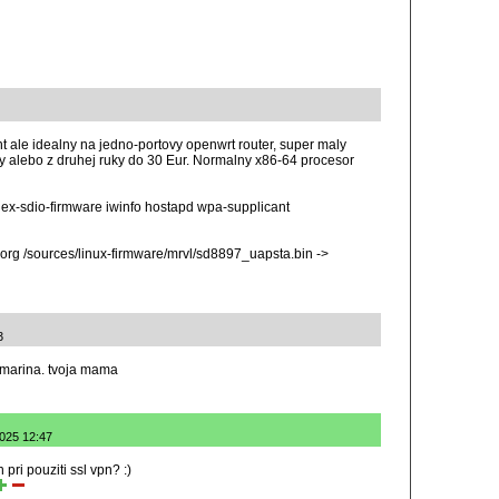
t ale idealny na jedno-portovy openwrt router, super maly
 alebo z druhej ruky do 30 Eur. Normalny x86-64 procesor
iex-sdio-firmware iwinfo hostapd wpa-supplicant
.org /sources/linux-firmware/mrvl/sd8897_uapsta.bin ->
3
omarina. tvoja mama
2025 12:47
ri pouziti ssl vpn? :)