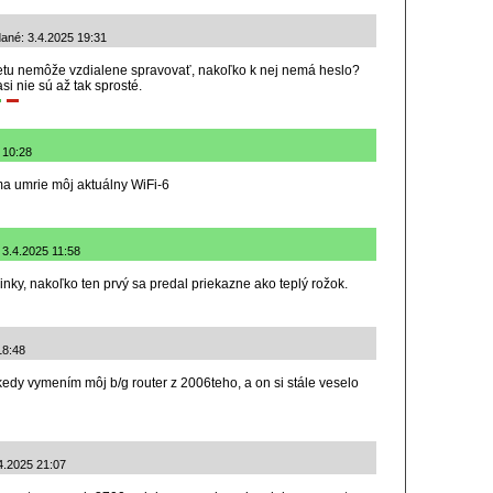
dané: 3.4.2025 19:31
netu nemôže vzdialene spravovať, nakoľko k nej nemá heslo?
i nie sú až tak sprosté.
 10:28
ma umrie môj aktuálny WiFi-6
 3.4.2025 11:58
nky, nakoľko ten prvý sa predal priekazne ako teplý rožok.
18:48
kedy vymením môj b/g router z 2006teho, a on si stále veselo
.4.2025 21:07