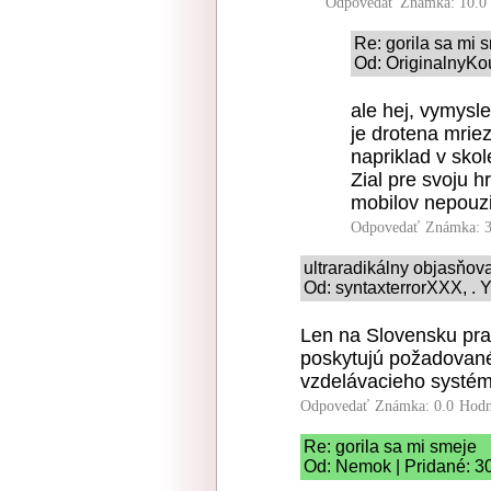
Odpovedať
Známka: 10.0
Re: gorila sa mi 
Od: OriginalnyKo
ale hej, vymysle
je drotena mriez
napriklad v skole
Zial pre svoju h
mobilov nepouzi
Odpovedať
Známka: 3
ultraradikálny objasňo
Od: syntaxterrorXXX, . Y
Len na Slovensku prac
poskytujú požadované
vzdelávacieho systém
Odpovedať
Známka: 0.0
Hodn
Re: gorila sa mi smeje
Od: Nemok | Pridané: 3