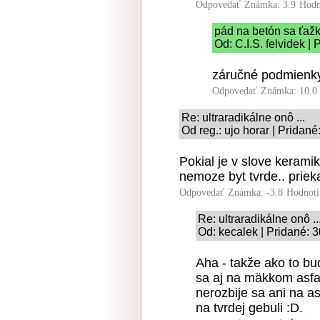
Odpovedať
Známka: 3.9
Hodn
pád na betón sa ťaž
Od: C.I.S. felvidek |
záručné podmienky s
Odpovedať
Známka: 10.0
Re: ultraradikálne onô ...
Od reg.: ujo horar | Pridan
Pokial je v slove kerami
nemoze byt tvrde.. prieka
Odpovedať
Známka: -3.8
Hodnoti
Re: ultraradikálne onô ..
Od: kecalek | Pridané: 
Aha - takže ako to bu
sa aj na mäkkom asfal
nerozbije sa ani na a
na tvrdej gebuli :D.