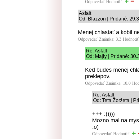
Odpovedať
Hodnotiť:
Asfalt
Od: Blazzon | Pridané: 29.
Menej chlastať a kobil 
Odpovedať
Známka: 3.3
Hodnoti
Re: Asfalt
Od: Majly | Pridané: 30
Ked budes menej chlas
preklepov.
Odpovedať
Známka: 10.0
Hod
Re: Asfalt
Od: Teta Žoržeta | P
+++ :)))))
Mozno mal na mysli 
:o)
Odpovedať
Hodnotiť: