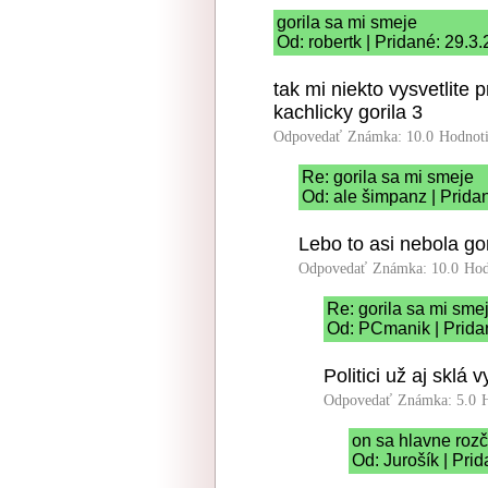
gorila sa mi smeje
Od: robertk | Pridané: 29.3
tak mi niekto vysvetlite 
kachlicky gorila 3
Odpovedať
Známka: 10.0
Hodnot
Re: gorila sa mi smeje
Od: ale šimpanz | Prida
Lebo to asi nebola gor
Odpovedať
Známka: 10.0
Hod
Re: gorila sa mi sme
Od: PCmanik | Prida
Politici už aj sklá 
Odpovedať
Známka: 5.0
on sa hlavne rozč
Od: Jurošík | Pri