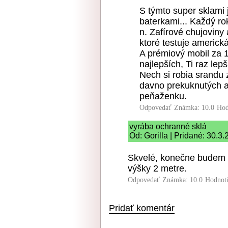
S týmto super sklami 
baterkami... Každý rok
n. Zafírové chujoviny 
ktoré testuje americk
A prémiový mobil za 1
najlepších, Ti raz lep
Nech si robia srandu 
davno prekuknutých a 
peňaženku.
Odpovedať
Známka: 10.0
Hod
vyrába ochranné sklá
Od: Gorilla | Pridané: 30.3
Skvelé, konečne budem 
výšky 2 metre.
Odpovedať
Známka: 10.0
Hodnot
Pridať komentár