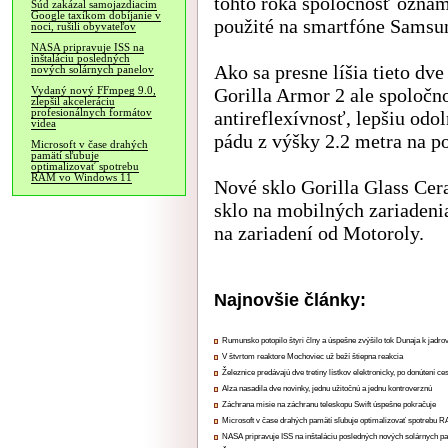
tohto roka spoločnosť oznámi
Súd zakázal samojazdiacim
Google taxíkom dobíjanie v
použité na smartfóne Samsu
noci, rušili obyvateľov
NASA pripravuje ISS na
inštaláciu posledných
Ako sa presne líšia tieto dve
nových solárnych panelov
Gorilla Armor 2 ale spoločno
Vydaný nový FFmpeg 9.0,
zlepšil akceleráciu
profesionálnych formátov
antireflexívnosť, lepšiu odo
videa
pádu z výšky 2.2 metra na p
Microsoft v čase drahých
pamätí sľubuje
optimalizovať spotrebu
RAM vo Windows 11
Nové sklo Gorilla Glass Cer
sklo na mobilných zariadeni
na zariadení od Motoroly.
Najnovšie články:
Rumunsko potopilo štyri člny a úspešne zvýšilo tok Dunaja k jadrov
V štvrtom reaktore Mochoviec už beží štiepna reakcia
Železnice predávajú dve tretiny lístkov elektronicky, po donútení ce
Alza nasadila dve novinky, jednu užitočnú a jednu kontroverznú
Záchrana misie na záchranu teleskopu Swift úspešne pokračuje
Microsoft v čase drahých pamätí sľubuje optimalizovať spotrebu
NASA pripravuje ISS na inštaláciu posledných nových solárnych p