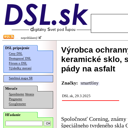
neprihlásený
Výrobca ochranný
DSL pripojenie
Ceny DSL
keramické sklo, 
Dostupnosť DSL
Fórum o DSL
pády na asfalt
Výsledky meraní
Satelitná mapa SR
Značky:
smartfóny
Merače
Speedmeter
Merania
DSL.sk, 29.3.2025
Pingmeter
Googlemeter
Hľadanie
Spoločnosť Corning, známy
špeciálneho tvrdeného skla G