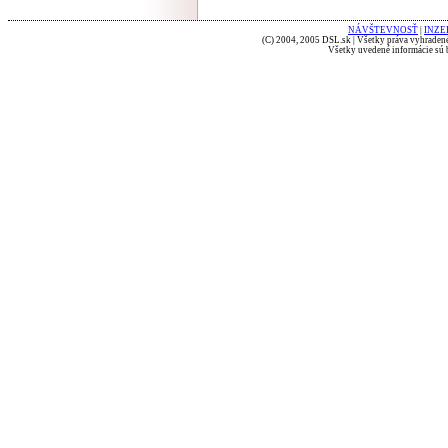
NÁVŠTEVNOSŤ
|
INZE
(C) 2004, 2005 DSL.sk | Všetky práva vyhradené
Všetky uvedené informácie sú b