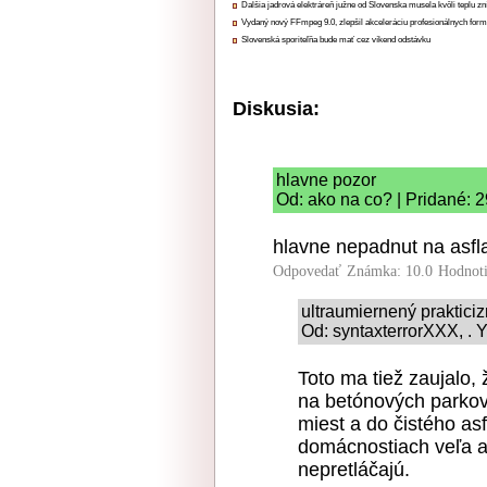
Ďalšia jadrová elektráreň južne od Slovenska musela kvôli teplu zn
Vydaný nový FFmpeg 9.0, zlepšil akceleráciu profesionálnych form
Slovenská sporiteľňa bude mať cez víkend odstávku
Diskusia:
hlavne pozor
Od: ako na co? | Pridané: 
hlavne nepadnut na asfla
Odpovedať
Známka: 10.0
Hodnot
ultraumiernený praktici
Od: syntaxterrorXXX, . Y
Toto ma tiež zaujalo,
na betónových parkov
miest a do čistého asf
domácnostiach veľa as
nepretláčajú.