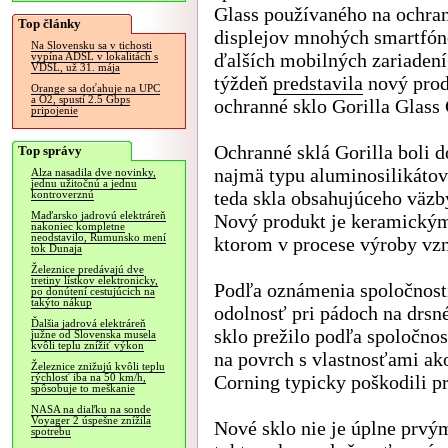
Glass používaného na ochra
Top články
displejov mnohých smartfón
Na Slovensku sa v tichosti
ďalších mobilných zariadení,
vypína ADSL v lokalitách s
VDSL, už 31. mája
týždeň
predstavila
nový prod
Orange sa doťahuje na UPC
a O2, spustí 2.5 Gbps
ochranné sklo Gorilla Glass
pripojenie
Ochranné sklá Gorilla boli d
Top správy
najmä typu aluminosilikátov
Alza nasadila dve novinky,
jednu užitočnú a jednu
teda skla obsahujúceho väzb
kontroverznú
Maďarsko jadrovú elektráreň
Nový produkt je keramickým
nakoniec kompletne
neodstavilo, Rumunsko mení
ktorom v procese výroby vzn
tok Dunaja
Železnice predávajú dve
tretiny lístkov elektronicky,
Podľa oznámenia spoločnost
po donútení cestujúcich na
takýto nákup
odolnosť pri pádoch na drsn
Ďalšia jadrová elektráreň
sklo prežilo podľa spoločno
južne od Slovenska musela
kvôli teplu znížiť výkon
na povrch s vlastnosťami ako
Železnice znižujú kvôli teplu
Corning typicky poškodili p
rýchlosť iba na 50 km/h,
spôsobuje to meškanie
NASA na diaľku na sonde
Voyager 2 úspešne znížila
Nové sklo nie je úplne prvý
spotrebu