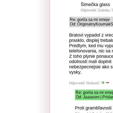
Šimečka glass
Odpovedať
Známka: 5
Re: gorila sa mi smeje
Od: OriginalnyKoumakSK
Bratovi vypadol z vre
prasklo, displej treba
Predtym, ked mu vypa
telefonovania, nic sa
Z toho plynie ponauc
odolnosti mali doplnit
nebezpecnejsie ako s
vysky.
Odpovedať
Hodnotiť:
Re: gorila sa mi sme
Od: Jaaasom | Prida
Proti grambľavosti 