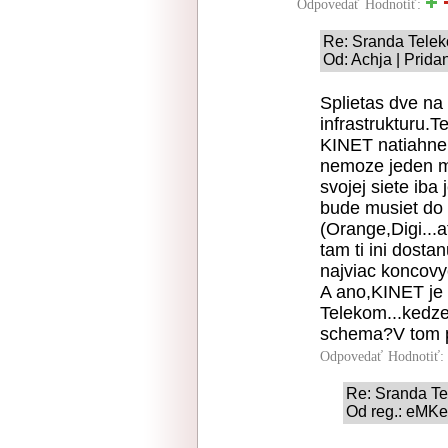
Odpovedať
Hodnotiť:
Re: Sranda Tele
Od: Achja | Prida
Splietas dve na 
infrastrukturu.
KINET natiahne 
nemoze jeden maj
svojej siete ib
bude musiet do s
(Orange,Digi...
tam ti ini dosta
najviac koncovy
A ano,KINET je a
Telekom...kedze 
schema?V tom pr
Odpovedať
Hodnotiť:
Re: Sranda T
Od reg.: eMKei