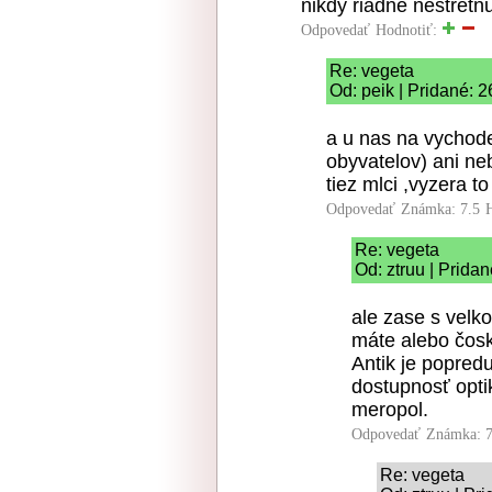
nikdy riadne nestretn
Odpovedať
Hodnotiť:
Re: vegeta
Od: peik | Pridané: 
a u nas na vychode
obyvatelov) ani neb
tiez mlci ,vyzera t
Odpovedať
Známka: 7.5
Re: vegeta
Od: ztruu | Prida
ale zase s vel
máte alebo čos
Antik je popred
dostupnosť opt
meropol.
Odpovedať
Známka: 7
Re: vegeta