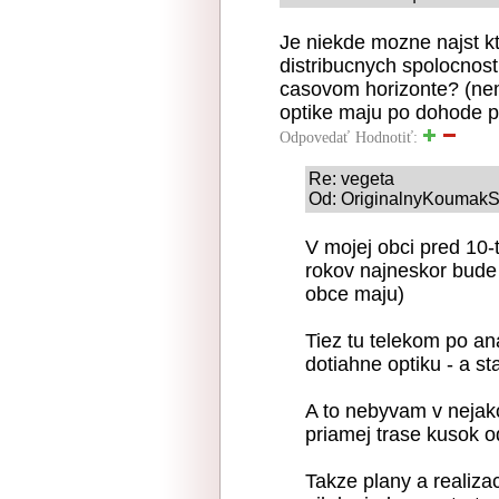
Je niekde mozne najst k
distribucnych spolocnos
casovom horizonte? (nem
optike maju po dohode pri
Odpovedať
Hodnotiť:
Re: vegeta
Od: OriginalnyKoumakSK
V mojej obci pred 10-
rokov najneskor bude 
obce maju)
Tiez tu telekom po an
dotiahne optiku - a st
A to nebyvam v nejak
priamej trase kusok 
Takze plany a realiza