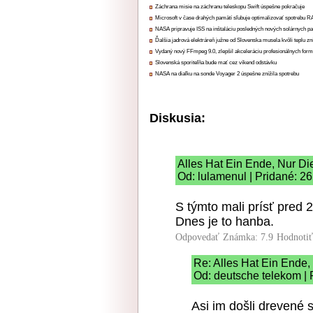
Záchrana misie na záchranu teleskopu Swift úspešne pokračuje
Microsoft v čase drahých pamätí sľubuje optimalizovať spotrebu
NASA pripravuje ISS na inštaláciu posledných nových solárnych p
Ďalšia jadrová elektráreň južne od Slovenska musela kvôli teplu zn
Vydaný nový FFmpeg 9.0, zlepšil akceleráciu profesionálnych form
Slovenská sporiteľňa bude mať cez víkend odstávku
NASA na diaľku na sonde Voyager 2 úspešne znížila spotrebu
Diskusia:
Alles Hat Ein Ende, Nur Di
Od: lulamenul | Pridané: 2
S týmto mali prísť pred 
Dnes je to hanba.
Odpovedať
Známka: 7.9
Hodnoti
Re: Alles Hat Ein Ende,
Od: deutsche telekom | 
Asi im došli drevené 