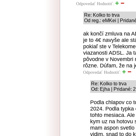
Odpovedať
Hodnotiť:
Re: Kolko to trva
Od reg.: eMKei | Pridan
ak končí zmluva na A
je to 4€ navyše ale st
pokiaľ ste v Telekome
viazanosti ADSL. Ja 
pôvodne v Novembri ma
rôzne. Dúfam, že na 
Odpovedať
Hodnotiť:
Re: Kolko to trva
Od: Ejha | Pridané: 
Podla chlapov co t
2024. Podla typka
tohto mesiaca. Ale 
kym uz na hotovu s
mam aspon svetlo n
vidim, snad to do 