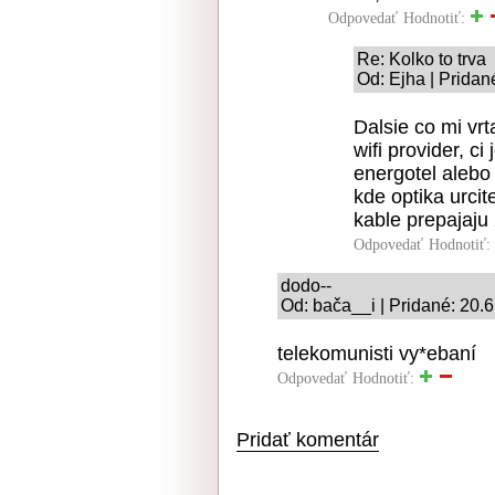
Odpovedať
Hodnotiť:
Re: Kolko to trva
Od: Ejha | Pridan
Dalsie co mi vrt
wifi provider, c
energotel alebo
kde optika urcite
kable prepajaju
Odpovedať
Hodnotiť:
dodo--
Od: bača__i | Pridané: 20.
telekomunisti vy*ebaní
Odpovedať
Hodnotiť:
Pridať komentár