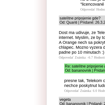
"licencované 
Odpovedať
Hodno
satelitne pripojenie gde?
Od: Quanti | Pridané: 26.3
Dost ma udivuje, ze Tele
internet. Myslim, ze by t
A Orange nech sa pokryt
chlapec. Mozno vyzera d
padne po 10 minutach :)
Odpovedať
Známka: -6.7
Hodnoti
Re: satelitne pripojenie
Od: bananovnik | Pridan
presne tak, Telekom c
nechce poskytnut lu
Odpovedať
Známka: 6.0
Hodn
vegeta
Od: bananovnik | Pridané: 