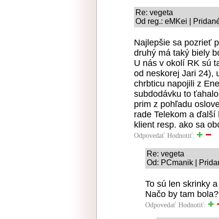
Re: vegeta
Od reg.: eMKei | Pridan
Najlepšie sa pozrieť 
druhý má taký biely 
U nás v okolí RK sú t
od neskorej Jari 24),
chrbticu napojili z En
subdodávku to ťahalo
prim z pohľadu oslove
rade Telekom a ďalší 
klient resp. ako sa 
Odpovedať
Hodnotiť:
Re: vegeta
Od: PCmanik | Prida
To sú len skrinky a
Načo by tam bola??
Odpovedať
Hodnotiť: