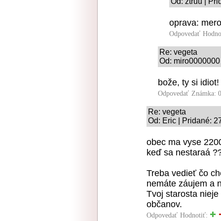
Od: ztruu | Pr
oprava: mero
Odpovedať
Hodno
Re: vegeta
Od: miro0000000 
bože, ty si idiot
Odpovedať
Známka: 0
Re: vegeta
Od: Eric | Pridané: 2
obec ma vyse 2200 o
keď sa nestaraá ?
Treba vedieť čo chc
nemáte záujem a n
Tvoj starosta nieje
občanov.
Odpovedať
Hodnotiť: