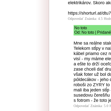
elektrikárov. Skoro a
https://shorturl.at/dtu
Odpovedať
Známka: 4.5
Hodn
No toto
Od: No toto | Pridan
Mne sa reálne stal
Telekom stĺpy v na
kábel priamo cez n
visí - my máme ele
a ešte to drží oce
zase chceli dať dr
však foter už bol 
póldecákov - jeho 
roboši zo ZYRY to 
mali iba jeden stĺp
susedovu čerešňu -
s fotrom - že toto 
Odpovedať
Známka: 5.0