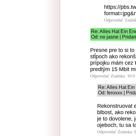
https://pbs
format=jpg&
Odpovedať
Známk
Re: Alles Hat Ein E
Od: no jasne | Prida
Presne pre to si to
stĺpoch ako rekonš
prípojku mám cez 
predtým 15 Mbit mi
Odpovedať
Známka: 10.0
Re: Alles Hat Ei
Od: feroxxx | Pri
Rekonstruovat el
blbost, ako rek
je to dovolene, 
ojeboch, tu sa to
Odpovedať
Známka: 0