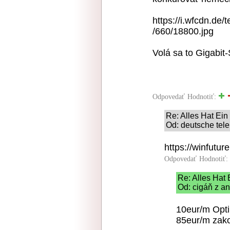
https://i.wfcdn.de/
/660/18800.jpg
Volá sa to Gigabit-
Odpovedať
Hodnotiť:
Re: Alles Hat Ei
Od: deutsche tele
https://winfutu
Odpovedať
Hodnotiť:
Re: Alles Hat
Od: cigáň z an
10eur/m Opti
85eur/m zak