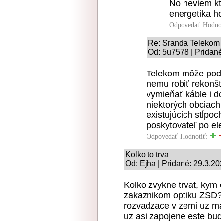
No neviem kto
energetika h
Odpovedať
Hodno
Re: Sranda Telekom
Od: 5u7578 | Pridan
Telekom môže podľ
nemu robiť rekonštr
vymieňať káble i do
niektorých obciac
existujúcich stĺpo
poskytovateľ po ele
Odpovedať
Hodnotiť:
Kolko to trva
Od: Ejha | Pridané: 29.3.20
Kolko zvykne trvat, kym
zakaznikom optiku ZSD?
rozvadzace v zemi uz ma
uz asi zapojene este bud