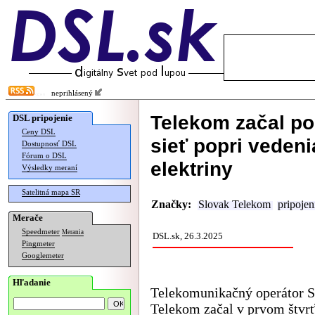
neprihlásený
Telekom začal po
DSL pripojenie
Ceny DSL
sieť popri vedenia
Dostupnosť DSL
Fórum o DSL
elektriny
Výsledky meraní
Satelitná mapa SR
Značky:
Slovak Telekom
pripojen
Merače
Speedmeter
Merania
DSL.sk, 26.3.2025
Pingmeter
Googlemeter
Hľadanie
Telekomunikačný operátor S
Telekom začal v prvom štvr