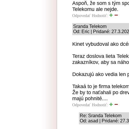
Aspoň, že som s tým sp
Telekomu ale nejde.
Odpovedať
Hodnotiť:
Sranda Telekom
Od: Eric | Pridané: 27.3.20
Kinet vybudoval ako dcé
Teraz doslova lieta Telek
zakazníkov, aby sa náhod
Dokazujú ako vedia len p
Takaá to je firma telekom
Že by to naťahali po dre
majú pohnité....
Odpovedať
Hodnotiť:
Re: Sranda Telekom
Od: asad | Pridané: 27.