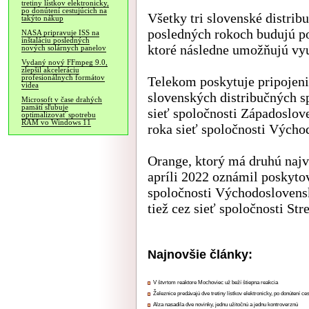
tretiny lístkov elektronicky,
po donútení cestujúcich na
Všetky tri slovenské distribu
takýto nákup
posledných rokoch budujú pop
NASA pripravuje ISS na
inštaláciu posledných
ktoré následne umožňujú vy
nových solárnych panelov
Vydaný nový FFmpeg 9.0,
zlepšil akceleráciu
profesionálnych formátov
Telekom poskytuje pripojeni
videa
slovenských distribučných s
Microsoft v čase drahých
pamätí sľubuje
sieť spoločnosti Západoslov
optimalizovať spotrebu
RAM vo Windows 11
roka sieť spoločnosti Výcho
Orange, ktorý má druhú najvä
apríli 2022 oznámil poskytov
spoločnosti Východoslovens
tiež cez sieť spoločnosti St
Najnovšie články:
V štvrtom reaktore Mochoviec už beží štiepna reakcia
Železnice predávajú dve tretiny lístkov elektronicky, po donútení ce
Alza nasadila dve novinky, jednu užitočnú a jednu kontroverznú