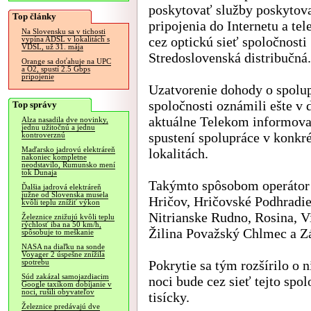
poskytovať služby poskytov
Top články
pripojenia do Internetu a tele
Na Slovensku sa v tichosti
cez optickú sieť spoločnosti
vypína ADSL v lokalitách s
VDSL, už 31. mája
Stredoslovenská distribučná.
Orange sa doťahuje na UPC
a O2, spustí 2.5 Gbps
pripojenie
Uzatvorenie dohody o spolu
spoločnosti oznámili ešte v 
Top správy
aktuálne Telekom informova
Alza nasadila dve novinky,
jednu užitočnú a jednu
spustení spolupráce v konkr
kontroverznú
Maďarsko jadrovú elektráreň
lokalitách.
nakoniec kompletne
neodstavilo, Rumunsko mení
tok Dunaja
Takýmto spôsobom operátor 
Ďalšia jadrová elektráreň
južne od Slovenska musela
Hričov, Hričovské Podhradi
kvôli teplu znížiť výkon
Nitrianske Rudno, Rosina, V
Železnice znižujú kvôli teplu
rýchlosť iba na 50 km/h,
Žilina Považský Chlmec a Z
spôsobuje to meškanie
NASA na diaľku na sonde
Voyager 2 úspešne znížila
Pokrytie sa tým rozšírilo o 
spotrebu
Súd zakázal samojazdiacim
noci bude cez sieť tejto spol
Google taxíkom dobíjanie v
noci, rušili obyvateľov
tisícky.
Železnice predávajú dve