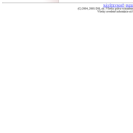
NÁVŠTEVNOSŤ
|
INZE
(C) 2004, 2005 DSL.sk | Všetky práva vyhradené
Všetky uvedené informácie sú b