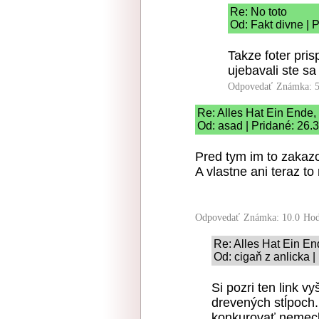
Re: No toto
Od: Fakt divne | 
Takze foter pri
ujebavali ste sa
Odpovedať
Známka: 5
Re: Alles Hat Ein Ende,
Od: asad | Pridané: 26.
Pred tym im to zakaz
A vlastne ani teraz to 
Odpovedať
Známka: 10.0
Hod
Re: Alles Hat Ein E
Od: cigaň z anlicka 
Si pozri ten link v
drevených stĺpoch
konkurovať nemecke