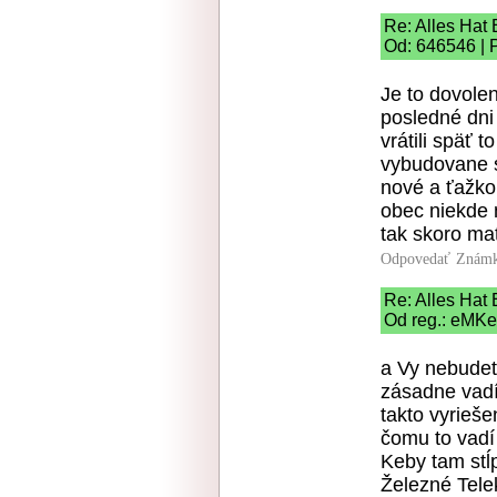
Re: Alles Hat
Od: 646546 | 
Je to dovole
posledné dni 
vrátili späť 
vybudovane si
nové a ťažko
obec niekde 
tak skoro ma
Odpovedať
Známk
Re: Alles Hat
Od reg.: eMKei
a Vy nebudete
zásadne vadí
takto vyrieš
čomu to vadí
Keby tam stĺ
Železné Tele