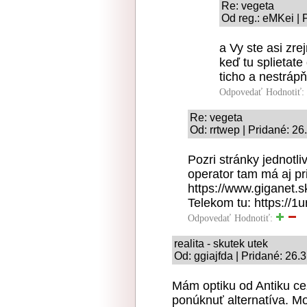
Re: vegeta
Od reg.: eMKei | 
a Vy ste asi zre
keď tu splietat
ticho a nestráp
Odpovedať
Hodnotiť:
Re: vegeta
Od: rrtwep | Pridané: 2
Pozri stránky jednotli
operator tam má aj pr
https://www.giganet.s
Telekom tu: https://1u
Odpovedať
Hodnotiť:
realita - skutek utek
Od: ggiajfda | Pridané: 26.
Mám optiku od Antiku ce
ponúknuť alternatíva. Mož