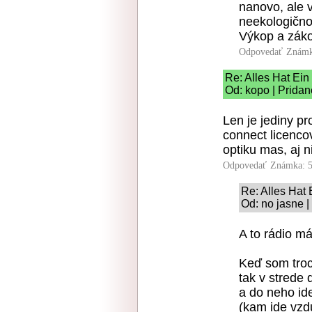
nanovo, ale 
neekologičnos
Výkop a zákop
Odpovedať
Známk
Re: Alles Hat Ei
Od: kopo | Pridan
Len je jediny pr
connect licencov
optiku mas, aj n
Odpovedať
Známka: 5
Re: Alles Hat
Od: no jasne |
A to rádio m
Keď som troc
tak v strede 
a do neho id
(kam ide vzdu