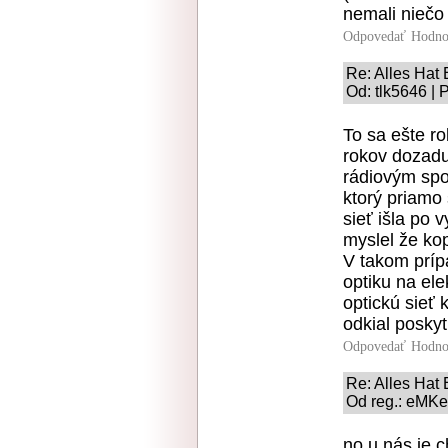
nemali niečo
Odpovedať
Hodno
Re: Alles Hat
Od: tlk5646 | 
To sa ešte r
rokov dozadu
rádiovým spo
ktorý priamo 
sieť išla po
myslel že ko
V takom prípa
optiku na ele
optickú sieť
odkial posky
Odpovedať
Hodno
Re: Alles Hat
Od reg.: eMKei
no u nás je c