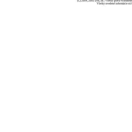
(C) 2004, 2005 DSL.sk | Všetky práva vyhradené
Všetky uvedené informácie sú b