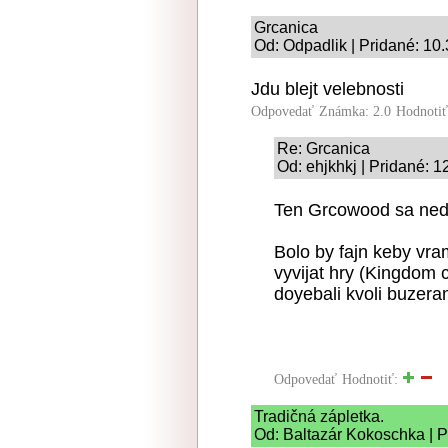
Grcanica
Od: Odpadlik | Pridané: 10
Jdu blejt velebnosti
Odpovedať
Známka: 2.0
Hodnoti
Re: Grcanica
Od: ehjkhkj | Pridané: 1
Ten Grcowood sa ned
Bolo by fajn keby vra
vyvijat hry (Kingdom 
doyebali kvoli buzer
Odpovedať
Hodnotiť:
Tradičná zápletka.
Od: Baltazár Kokoschka | P