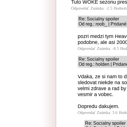
Tuto WOKE sezonu presk
Odpovedať
Známka: -2.5
Hodnoti
Re: Socialny spoiler
Od reg.: roob_ | Pridané
pozri medzi tym Heav
podobne, ale asi 2000
Odpovedať
Známka: -8.5
Hod
Re: Socialny spoiler
Od reg.: holden | Pridan
Vdaka, ze si nam to d
sledovat niekde na so
velmi zdrave a rad by 
vesmir a vobec.
Dopredu dakujem.
Odpovedať
Známka: 3.6
Hodn
Re: Socialny spoiler