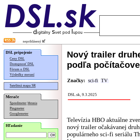
neprihlásený
Nový trailer druh
DSL pripojenie
Ceny DSL
podľa počítačove
Dostupnosť DSL
Fórum o DSL
Výsledky meraní
Značky:
sci-fi
TV
Satelitná mapa SR
DSL.sk, 9.3.2025
Merače
Speedmeter
Merania
Pingmeter
Googlemeter
Televízia HBO aktuálne zver
Hľadanie
nový trailer očakávanej druh
populárneho sci-fi seriálu T