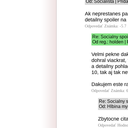
Od: Socialista | Prid
Ak neprestanes pas
detailny spoiler na
Odpovedať
Známka: -5.7
Re: Socialny spoi
Od reg.: holden |
Velmi pekne da
dohral viackrat,
a detailny pohl
10, tak aj tak n
Dakujem este ra
Odpovedať
Známka: 6
Re: Socialny s
Od: Hlbina mys
Zbytocne cit
Odpovedať
Hodno