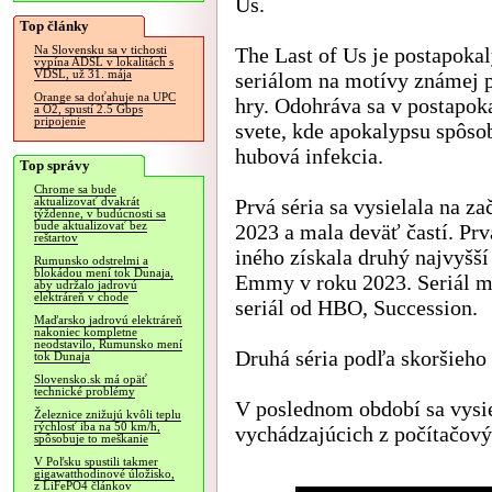
Us.
Top články
The Last of Us je postapoka
Na Slovensku sa v tichosti
vypína ADSL v lokalitách s
VDSL, už 31. mája
seriálom na motívy známej 
Orange sa doťahuje na UPC
hry. Odohráva sa v postapo
a O2, spustí 2.5 Gbps
pripojenie
svete, kde apokalypsu spôso
hubová infekcia.
Top správy
Chrome sa bude
Prvá séria sa vysielala na za
aktualizovať dvakrát
týždenne, v budúcnosti sa
bude aktualizovať bez
2023 a mala deväť častí. Pr
reštartov
iného získala druhý najvyšš
Rumunsko odstrelmi a
blokádou mení tok Dunaja,
Emmy v roku 2023. Seriál ma
aby udržalo jadrovú
elektráreň v chode
seriál od HBO, Succession.
Maďarsko jadrovú elektráreň
nakoniec kompletne
neodstavilo, Rumunsko mení
Druhá séria podľa skoršieho 
tok Dunaja
Slovensko.sk má opäť
technické problémy
V poslednom období sa vysie
Železnice znižujú kvôli teplu
rýchlosť iba na 50 km/h,
vychádzajúcich z počítačový
spôsobuje to meškanie
V Poľsku spustili takmer
gigawatthodinové úložisko,
z LiFePO4 článkov