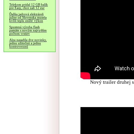
Telekom pridal 12 GB balík
pre Easy, chce zaň 12 eur
Ďalšia jadrová elektráreň
južne od Slovenska musela
kvôli teplu znížiť výkon
Spustená výroba flash
pamäte s novým najvyšším
počtom vrstiev
Alza nasadila dve novinky,
jednu užitočnú a jednu
kontroverznú
Nový trailer druhej 