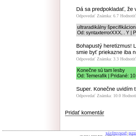
Dá sa predpokladať, že
Odpovedať
Známka: 6.7
Hodnoti
ultraradikálny špecifikácio
Od: syntaxterrorXXX, . Y | 
Bohapustý heretizmus! L
smie byť priekazne iba n
Odpovedať
Známka: 3.3
Hodnoti
Konečne sú tam lesby
Od: Temerafik | Pridané: 1
Super. Konečne uvidím tr
Odpovedať
Známka: 10.0
Hodnot
Pridať komentár
NÁVŠTEVNOSŤ
|
INZE