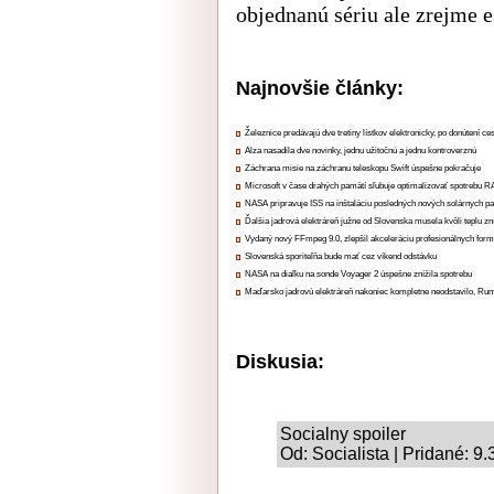
objednanú sériu ale zrejme e
Najnovšie články:
Železnice predávajú dve tretiny lístkov elektronicky, po donútení ce
Alza nasadila dve novinky, jednu užitočnú a jednu kontroverznú
Záchrana misie na záchranu teleskopu Swift úspešne pokračuje
Microsoft v čase drahých pamätí sľubuje optimalizovať spotrebu
NASA pripravuje ISS na inštaláciu posledných nových solárnych p
Ďalšia jadrová elektráreň južne od Slovenska musela kvôli teplu zn
Vydaný nový FFmpeg 9.0, zlepšil akceleráciu profesionálnych form
Slovenská sporiteľňa bude mať cez víkend odstávku
NASA na diaľku na sonde Voyager 2 úspešne znížila spotrebu
Maďarsko jadrovú elektráreň nakoniec kompletne neodstavilo, Ru
Diskusia:
Socialny spoiler
Od: Socialista | Pridané: 9