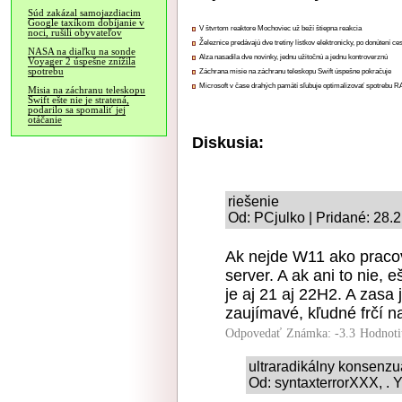
Súd zakázal samojazdiacim
Google taxíkom dobíjanie v
V štvrtom reaktore Mochoviec už beží štiepna reakcia
noci, rušili obyvateľov
Železnice predávajú dve tretiny lístkov elektronicky, po donútení ce
NASA na diaľku na sonde
Alza nasadila dve novinky, jednu užitočnú a jednu kontroverznú
Voyager 2 úspešne znížila
spotrebu
Záchrana misie na záchranu teleskopu Swift úspešne pokračuje
Microsoft v čase drahých pamätí sľubuje optimalizovať spotrebu
Misia na záchranu teleskopu
Swift ešte nie je stratená,
podarilo sa spomaliť jej
otáčanie
Diskusia:
riešenie
Od: PCjulko | Pridané: 28.
Ak nejde W11 ako pracov
server. A ak ani to nie,
je aj 21 aj 22H2. A zasa 
zaujímavé, kľudné frčí 
Odpovedať
Známka: -3.3
Hodnoti
ultraradikálny konsenz
Od: syntaxterrorXXX, . Y