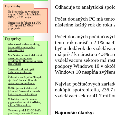
Top články
Odhaduje
to analytická spol
Na Slovensku sa v tichosti
vypína ADSL v lokalitách s
VDSL, už 31. mája
Počet dodaných PC má tento 
Orange sa doťahuje na UPC
následne každý rok do roku 
a O2, spustí 2.5 Gbps
pripojenie
Počet dodaných počítačových
Top správy
tento rok narásť o 2.1% na 4
Alza nasadila dve novinky,
byť u dodávok do vzdelávac
jednu užitočnú a jednu
kontroverznú
má prísť k nárastu o 4.3% a
Maďarsko jadrovú elektráreň
nakoniec kompletne
vzdelávacom sektore má ras
neodstavilo, Rumunsko mení
tok Dunaja
podpory Windows 10 v októbr
Slovensko.sk má opäť
Windows 10 nespĺňa zvýšen
technické problémy
Železnice znižujú kvôli teplu
rýchlosť iba na 50 km/h,
Najviac počítačových zariad
spôsobuje to meškanie
nakúpiť spotrebitelia, 236.7
Ďalšia jadrová elektráreň
južne od Slovenska musela
kvôli teplu znížiť výkon
vzdelávací sektor 41.7 milió
V Poľsku spustili takmer
gigawatthodinové úložisko,
z LiFePO4 článkov
Telekom pridal 12 GB balík
Najnovšie články:
pre Easy, chce zaň 12 eur