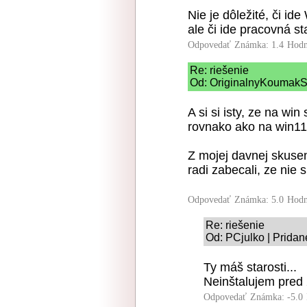
Nie je dôležité, či id
ale či ide pracovná s
Odpovedať
Známka: 1.4
Hodn
Re: riešenie
Od: OriginalnyKoumakSK
A si si isty, ze na wi
rovnako ako na win11
Z mojej davnej skusen
radi zabecali, ze nie 
Odpovedať
Známka: 5.0
Hodn
Re: riešenie
Od: PCjulko | Pridan
Ty máš starosti...
Neinštalujem pred 
Odpovedať
Známka: -5.0