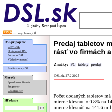
neprihlásený
Predaj tabletov 
DSL pripojenie
Ceny DSL
rásť vo firmách 
Dostupnosť DSL
Fórum o DSL
Výsledky meraní
Značky:
PC
tablety
predaj
Satelitná mapa SR
DSL.sk, 27.2.2025
Merače
Speedmeter
Merania
Pingmeter
Googlemeter
Počet dodaných tabletov má 
Hľadanie
mierne klesnúť o 0.8% na 14
mierne klesnúť na 141.6 mil