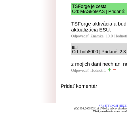
TSForge je cesta
Od: MASkoMAS | Pridané: 
TSForge aktivácia a bud
aktualizácia ESU.
Odpovedať
Známka: 10.0
Hodnot
jjjjj
Od: boh8000 | Pridané: 2.3
z mojich dani nech ani n
Odpovedať
Hodnotiť:
Pridať komentár
NÁVŠTEVNOSŤ
|
INZE
(C) 2004, 2005 DSL.sk | Všetky práva vyhradené
Všetky uvedené informácie sú b