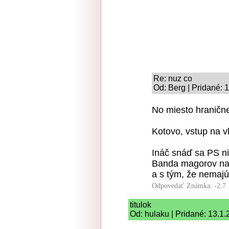
Re: nuz co
Od: Berg | Pridané: 
No miesto hraničnej
Kotovo, vstup na 
Ináč snáď sa PS n
Banda magorov na 
a s tým, že nemajú
Odpovedať
Známka: -2.7
titulok
Od: hulaku | Pridané: 13.1