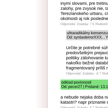
inymi slovami, pre treti
zalohy, pre zvysok nie, 
Terezianskeho urbaru, ci
okolnosti aj rok posledne
Odpovedať
Známka: 7.6
Hodnoti
ultraradikálny konsenz
Od: syntaxterrorXXX, . Y
Určite je potrebné súh
predovšetkým prejavo
politiky zálohovanie 
nakoľko bežné databá
fragmentovaný príliš 
Odpovedať
Známka: -6.7
Hod
odklad povinnosti
Od: pecer27 | Pridané: 13.
a nebude nejaka doba na
katastri? napr priznanie 
Odpovedať
Známka: 6.7
Hodnoti