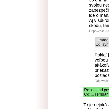
30 dní na 
svojou nes
zabezpeči
ide o mana
Aj v súkr
škodu, tam
Odpovedať
Zn
ultrara
Od: syn
Pokiaľ 
voľbou 
akákoľv
prieka
požiad
Odpoveda
Re: odklad po
Od: ... | Prida
To je nejaká