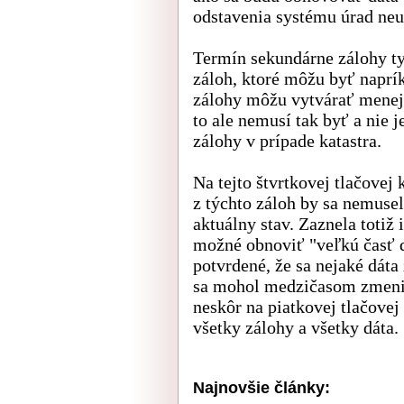
odstavenia systému úrad neu
Termín sekundárne zálohy t
záloh, ktoré môžu byť naprí
zálohy môžu vytvárať menej 
to ale nemusí tak byť a nie
zálohy v prípade katastra.
Na tejto štvrtkovej tlačovej
z týchto záloh by sa nemusel
aktuálny stav. Zaznela totiž
možné obnoviť "veľkú časť d
potvrdené, že sa nejaké dáta
sa mohol medzičasom zmeniť
neskôr na piatkovej tlačovej 
všetky zálohy a všetky dáta.
Najnovšie články: