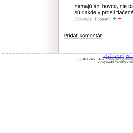
nemajú ani hovno, nie t
sú dakde v prdeli tlačené
Odpovedať
Hodnotiť:
Pridať komentár
NÁVŠTEVNOSŤ
|
INZE
(C) 2004, 2005 DSL.sk | Všetky práva vyhradené
Všetky uvedené informácie sú b