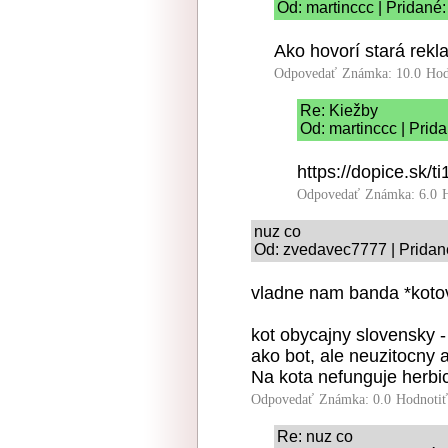
Od: martinccc | Pridané
Ako hovorí stará rekl
Odpovedať
Známka: 10.0
Hod
Re: Kiežby
Od: martinccc | Prid
https://dopice.sk/ti
Odpovedať
Známka: 6.0
nuz co
Od: zvedavec7777 | Pridan
vladne nam banda *koto
kot obycajny slovensky -
ako bot, ale neuzitocny a
Na kota nefunguje herbic
Odpovedať
Známka: 0.0
Hodnoti
Re: nuz co