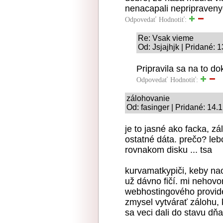
nenacapali nepripraveny
Odpovedať
Hodnotiť:
Re: Vsak vieme
Od: Jsjajhjk | Pridané: 
Pripravila sa na to do
Odpovedať
Hodnotiť:
zálohovanie
Od: fasinger | Pridané: 14.
je to jasné ako facka, z
ostatné dáta. prečo? leb
rovnakom disku ... tsa
kurvamatkypiči, keby nao
už dávno fičí. mi nehovo
webhostingového provide
zmysel vytvárať zálohu, k
sa veci dali do stavu dň