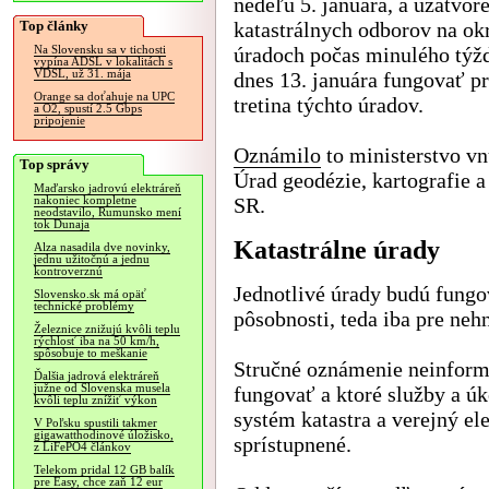
nedeľu 5. januára, a uzatvor
Top články
katastrálnych odborov na ok
úradoch počas minulého týž
Na Slovensku sa v tichosti
vypína ADSL v lokalitách s
VDSL, už 31. mája
dnes 13. januára fungovať pr
Orange sa doťahuje na UPC
tretina týchto úradov.
a O2, spustí 2.5 Gbps
pripojenie
Oznámilo
to ministerstvo vn
Top správy
Úrad geodézie, kartografie a
Maďarsko jadrovú elektráreň
SR.
nakoniec kompletne
neodstavilo, Rumunsko mení
tok Dunaja
Katastrálne úrady
Alza nasadila dve novinky,
jednu užitočnú a jednu
kontroverznú
Jednotlivé úrady budú fungov
Slovensko.sk má opäť
technické problémy
pôsobnosti, teda iba pre neh
Železnice znižujú kvôli teplu
rýchlosť iba na 50 km/h,
spôsobuje to meškanie
Stručné oznámenie neinform
Ďalšia jadrová elektráreň
južne od Slovenska musela
fungovať a ktoré služby a úk
kvôli teplu znížiť výkon
systém katastra a verejný ele
V Poľsku spustili takmer
gigawatthodinové úložisko,
sprístupnené.
z LiFePO4 článkov
Telekom pridal 12 GB balík
pre Easy, chce zaň 12 eur