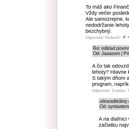
To máš ako Finanč
Vždy večer posledn
Ale samozrejme, k
nedodržanie lehoty
bezchybný.
Odpovedať
Hodnotiť:
Re: odklad povinn
Od: Jaaasom | Pr
A čo tak odovz
lehoty? Hlavne 
S takým dňom an
program, naprík
Odpovedať
Známka: 3
ultraradikáln
Od: syntaxterr
A na diaľnic
začiatku najv