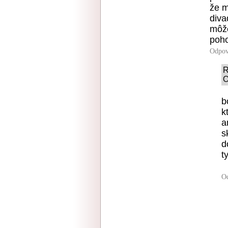
že m
diva
môže
poh
Odpov
R
O
b
k
a
s
d
t
O