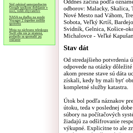
Oddnes začína podľa oznáme
Súd zakázal samojazdiacim
odborov: Malacky, Skalica, 
Google taxíkom dobíjanie v
noci, rušili obyvateľov
Nové Mesto nad Váhom, Tre
NASA na diaľku na sonde
Voyager 2 úspešne znížila
Sobota, Veľký Krtíš, Bardej
spotrebu
Svidník, Gelnica, Košice-ok
Misia na záchranu teleskopu
Swift ešte nie je stratená,
Michalovce - Veľké Kapušany
podarilo sa spomaliť jej
otáčanie
Stav dát
Od stredajšieho potvrdenia ú
odpovede na otázky dôležité
akom presne stave sú dáta uc
získali, kedy by mali byť ob
kompletné služby katastra.
Útok bol podľa náznakov pre
útoku, teda v poslednej dob
súbory na počítačových syst
žiadajú za odšifrovanie resp
výkupné. Explicitne to ale z