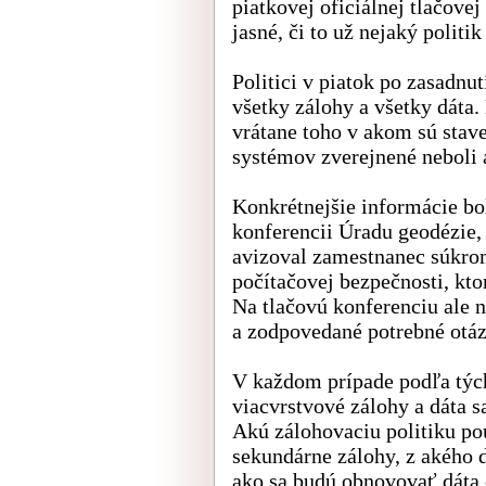
piatkovej oficiálnej tlačovej
jasné, či to už nejaký politi
Politici v piatok po zasadnut
všetky zálohy a všetky dáta.
vrátane toho v akom sú stav
systémov zverejnené neboli a
Konkrétnejšie informácie bo
konferencii Úradu geodézie, 
avizoval zamestnanec súkrom
počítačovej bezpečnosti, ktor
Na tlačovú konferenciu ale 
a zodpovedané potrebné otáz
V každom prípade podľa tých
viacvrstvové zálohy a dáta 
Akú zálohovaciu politiku po
sekundárne zálohy, z akého 
ako sa budú obnovovať dáta 