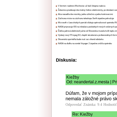
V štvrtom reaktore Mochoviec už beží štiepna reakcia
Železnice predávajú dve tretiny lístkov elektronicky, po donútení ce
Alza nasadila dve novinky, jednu užitočnú a jednu kontroverznú
Záchrana misie na záchranu teleskopu Swift úspešne pokračuje
Microsoft v čase drahých pamätí sľubuje optimalizovať spotrebu
NASA pripravuje ISS na inštaláciu posledných nových solárnych p
Ďalšia jadrová elektráreň južne od Slovenska musela kvôli teplu zn
Vydaný nový FFmpeg 9.0, zlepšil akceleráciu profesionálnych form
Slovenská sporiteľňa bude mať cez víkend odstávku
NASA na diaľku na sonde Voyager 2 úspešne znížila spotrebu
Diskusia:
Kiežby
Od: neandertal.z.mesta | P
Dúfam, že v mojom prípa
nemala záložné právo sk
Odpovedať
Známka: 9.4
Hodnoti
Re: Kiežby