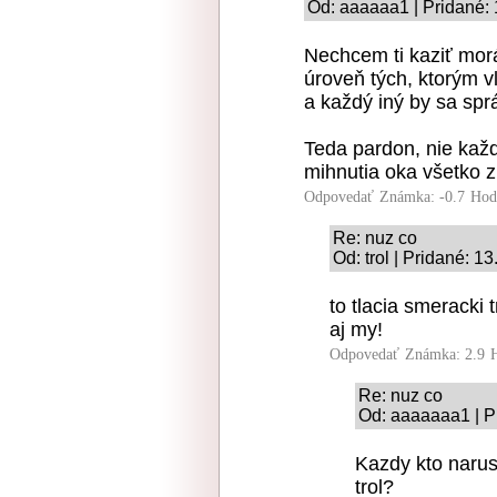
Od: aaaaaa1 | Pridané: 
Nechcem ti kaziť morá
úroveň tých, ktorým v
a každý iný by sa sp
Teda pardon, nie každý
mihnutia oka všetko zni
Odpovedať
Známka: -0.7
Hod
Re: nuz co
Od: trol | Pridané: 1
to tlacia smeracki 
aj my!
Odpovedať
Známka: 2.9
Re: nuz co
Od: aaaaaaa1 | P
Kazdy kto narus
trol?