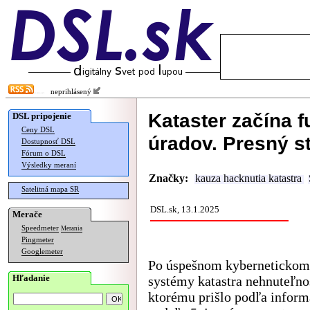
neprihlásený
Kataster začína f
DSL pripojenie
Ceny DSL
úradov. Presný s
Dostupnosť DSL
Fórum o DSL
Výsledky meraní
Značky:
kauza hacknutia katastra
Satelitná mapa SR
DSL.sk, 13.1.2025
Merače
Speedmeter
Merania
Pingmeter
Googlemeter
Po úspešnom kybernetickom
Hľadanie
systémy katastra nehnuteľnos
ktorému prišlo podľa informá