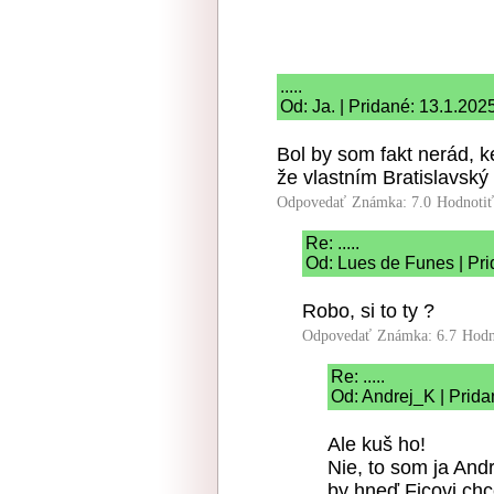
.....
Od: Ja. | Pridané: 13.1.202
Bol by som fakt nerád, ke
že vlastním Bratislavský
Odpovedať
Známka: 7.0
Hodnoti
Re: .....
Od: Lues de Funes | Pri
Robo, si to ty ?
Odpovedať
Známka: 6.7
Hodn
Re: .....
Od: Andrej_K | Prida
Ale kuš ho!
Nie, to som ja Andr
by hneď Ficovi chce