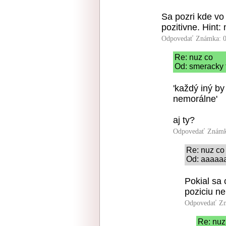
Sa pozri kde vo
pozitivne. Hint:
Odpovedať
Známka: 0
Re: nuz co
Od: smeracky t
'každý iný b
nemorálne'
aj ty?
Odpovedať
Známk
Re: nuz co
Od: aaaaaa
Pokial sa
poziciu ne
Odpovedať
Zn
Re: nuz