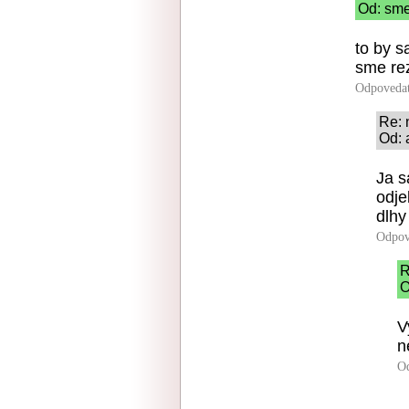
Od: sme
to by 
sme rez
Odpoveda
Re: 
Od: 
Ja s
odje
dlhy
Odpov
R
O
V
n
O