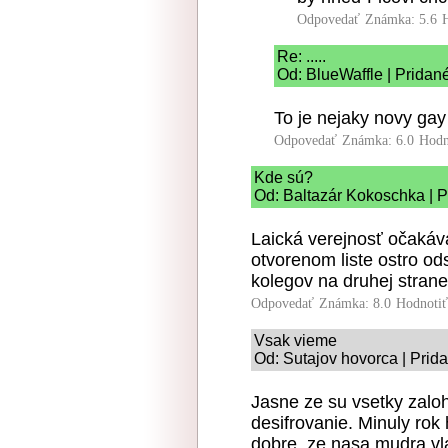
Odpovedať
Známka: 5.6
Re: .....
Od: BlueWaffle | Pridan
To je nejaky novy gay
Odpovedať
Známka: 6.0
Hodn
Kde sú?
Od: Baltazár Kokoschka | P
Laická verejnosť očakáva
otvorenom liste ostro od
kolegov na druhej strane
Odpovedať
Známka: 8.0
Hodnoti
Vsak vieme
Od: Sutajov hovorca | Prid
Jasne ze su vsetky zaloh
desifrovanie. Minuly rok 
dobre, ze nasa mudra vla