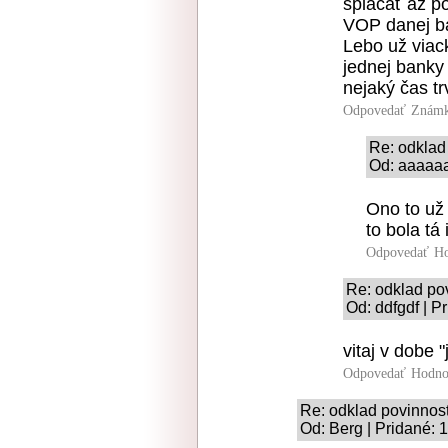
splácať až po
VOP danej b
Lebo už viac
jednej banky
nejaký čas t
Odpovedať
Známk
Re: odklad
Od: aaaaaa
Ono to už
to bola tá
Odpovedať
Ho
Re: odklad po
Od: ddfgdf | P
vitaj v dobe "
Odpovedať
Hodno
Re: odklad povinnost
Od: Berg | Pridané: 