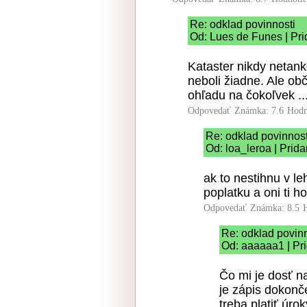
Re: odklad povinnosti
Od: Lues de Funes | Pri
Kataster nikdy netank
neboli žiadne. Ale ob
ohľadu na čokoľvek ..
Odpovedať
Známka: 7.6
Hodn
Re: odklad povinnost
Od: loa_leroa | Prid
ak to nestihnu v le
poplatku a oni ti h
Odpovedať
Známka: 8.5
Re: odklad povinn
Od: aaaaaa1 | Pr
Čo mi je dosť n
je zápis dokonče
treba platiť úro