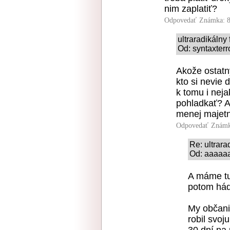
nim zaplatiť?
Odpovedať
Známka: 8
ultraradikálny
Od: syntaxterr
Akože ostatn
kto si nevie
k tomu i neja
pohladkať? A
menej majet
Odpovedať
Známk
Re: ultrara
Od: aaaaaa
A máme tu 
potom hád
My občani
robil svoj