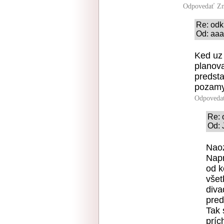
Odpovedať
Zn
Re: odk
Od: aaa
Ked uz 
planova
predst
pozamyk
Odpoveda
Re: 
Od: 
Naoz
Napr
od k
všet
diva
pred
Tak 
príc