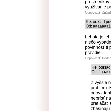
prostriedkov
využívanie p
Odpovedať
Známk
Re: odklad po
Od: aaaaaaa1 
Lehota je le
niečo vypadn
povinnosť ti
pravidiel.
Odpovedať
Hodno
Re: odklad
Od: Jaaaso
Z vyššie n
problém. 
odovzdaní
neprísť na
pretláčať 
zhasínajú 