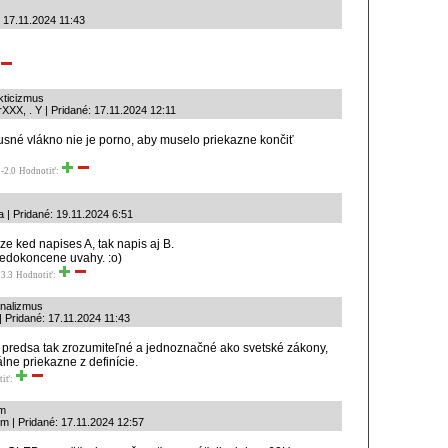
: 17.11.2024 11:43
akticizmus
XXX, . Y | Pridané: 17.11.2024 12:11
usné vlákno nie je porno, aby muselo priekazne končiť
-2.0
Hodnotiť:
 | Pridané: 19.11.2024 6:51
ze ked napises A, tak napis aj B.
dokoncene uvahy. :o)
3.3
Hodnotiť:
onalizmus
| Pridané: 17.11.2024 11:43
o predsa tak zrozumiteľné a jednoznačné ako svetské zákony,
álne priekazne z definície.
tiť:
om
m | Pridané: 17.11.2024 12:57