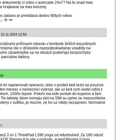
ne dokumenty ci robis v autocade 24x7? Na to snad mas
a hrajkanie sa mas konzoly.
e zabavu je predstava dedov 90tych rokov.
iť:
: 16.11.2024 12:56
iálnymi príčinami nárastu v kontexte širších kauzálnych
primárne ide o dôsledok nepredpokladanej volatility na
oho zásadnejšie sa na situácii podieľajú bezpochyby
parciálne faktory.
:09
d mi naplanovali operaciu, lebo v posteli ked lezis sa pouziva
ten mesiac v nemocnici vydrzal, ale uz ked som vedel odist z
okom, 1000x lepsie. Potom ma este poslali do kupelov a tam
. Tie tablety, ktore nemaju slot na SIM su uplne ze nepouzitelne.
odeny v sufliku, je mozne, ze ho uz nikdy nezapnem. Normalne
37
vaný 2-in-1 ThinkPad L390 yoga od refurbished. Za 180 odosť
 S KDE Plasma 6 to ide v pohode, aj keď Plasma 5 bola