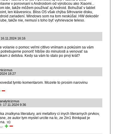
i, hlavne v porovnaní s Androidom od výrobcou ako Xiaomi...
tom ide, takže môžem používať aj Android. Bohužiaľ v tablet
t, len klávesnicu. Bliss OS však chýba šifrovanie disku,
ndroid zariadení. Windows som na tom neskúšal. HW dekodér
be, takže nie, nemusí s toho byť vyhrievacie teleso.
: 16.11.2024 16:16
 volanie o pomoc veľmi citlivo vnímam a pokúsim sa vám
 potrebujeme ponoriť hlbšie do minulosti a venovať sa
am z detstva. Kedy sa vám to stalo po prvý krát?
yticizmus
.2024 18:27
povedat tymto komentarom. Mozete to prosim narovinu
analyticizmus
é: 17.11.2024 9:36
a znalkyna literatury, ani metafory ci inych literarnych prvkov,
sne, ze autor tym myslel urcite na to, ze 2in1 thinkpad je
na. :o)
tiť: