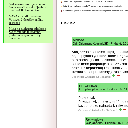
Slovenská sporiteľňa bude mať cez víkend odstávku
Súd zakázal samojazdiacim
NASA na diaľku na sonde Voyager 2 úspešne znížila spotrebu
Google taxíkom dobíjanie v
noci, rušili obyvateľov
Maďarsko jadrovú elektráreň nakoniec kompletne neodstavilo, Ru
NASA na diaľku na sonde
Voyager 2 úspešne znížila
spotrebu
Diskusia:
Misia na záchranu teleskopu
Swift ešte nie je stratená,
podarilo sa spomaliť jej
otáčanie
windows
Od: OriginalnyKoumakSK | Pridané: 16.
Ano, predaje tabletov stupli, lebo lud
pojde plynulo youtube, bude fungovat
co s narastajucimi poziadavkami wind
Tento trend podporuje aj to, ze vznik
pracu uz nepotrebuju mat ludia zapn
Rovnako hier pre tablety je stale via
Odpovedať
Známka: 4.2
Hodnotiť:
Re: windows
Od: piko-piko-man | Pridané: 16.11
Presne tak...
Pozeram Alzu - low cost 11 palec
kazdeho ako nahrada knizky, nov
Odpovedať
Známka: 5.4
Hodnotiť:
Re: windows
Od: jahôdka | Pridané: 16.11.