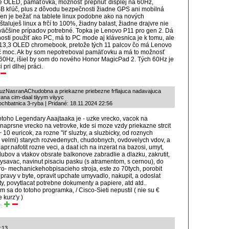
je OLED, pamäťovka, možnosť prepnúť displej na 60Hz,
B kľúč, plus z dôvodu bezpečnosti žiadne GPS ani mobilná
 sen je bežať na tablete linux podobne ako na nových
taluješ linux a frčí to 100%, žiadny balast, žiadne drajvre nie
äčšine prípadov potrebné. Topka je Lenovo P11 pro gen 2. Dá
nosti použiť ako PC, má to PC mode aj klávesnica je k tomu, ale
o 13,3 OLED chromebook, pretože tých 11 palcov čo má Lenovo
ič moc. Ak by som nepotreboval pamäťovku a má to možnosť
 60Hz, išiel by som do nového Honor MagicPad 2. Tých 60Hz je
či pri dlhej práci.
uzNasranAChudobna a priekazne priebezne frflajuca nadavajuca
ana cim-daal tiiyym viiyyc
chbatnica 3-ryba | Pridané: 18.11.2024 22:56
totoho Legendary Aaajtaaka je - uzke vrecko, vacok na
 naprsne vrecko na vetrovke, kde si moze vzdy priekazne strcit
~ 10 euricok, za rozne "it' sluzby, a sluzbicky, od roznych
aj velmi) starych rozvedenych, chudobnych, ovdovelych vdov, a
apr.nafotit rozne veci, a daat ich na inzerat na bazosi, umyt,
ubov a vtakov obsrate balkonove zabradlie a dlazku, zakrutit,
vysavac, navinut pisaciu pasku (s atramentom, s cernou), do
ktro- mechanickehobpisacieho stroja, este zo 70tych, porobit
pravy v byte, opravit upchate umyvadlo, nakupit, a odoslat
y, povytlacat potrebne dokumenty a papiere, atd atd..
om sa do totoho programka, / Cisco-Sieti nepustil ( nie su €
e kurz'y )
ť:
:13