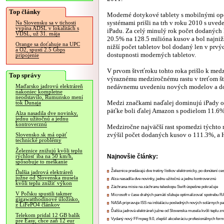
Top články
Moderné dotykové tablety s mobilnými o
systémami prišli na trh v roku 2010 s uve
Na Slovensku sa v tichosti
vypína ADSL v lokalitách s
iPadu. Za celý minulý rok počet dodaných 
VDSL, už 31. mája
20.5% na 128.5 milióna kusov a bol najniž
Orange sa doťahuje na UPC
nižší počet tabletov bol dodaný len v prv
a O2, spustí 2.5 Gbps
dostupnosti moderných tabletov.
pripojenie
V prvom štvrťroku tohto roka prišlo k med
Top správy
výraznému medziročnému rastu v treťom št
nedávnemu uvedeniu nových modelov a do
Maďarsko jadrovú elektráreň
nakoniec kompletne
neodstavilo, Rumunsko mení
Medzi značkami naďalej dominujú iPady o
tok Dunaja
päťke boli ďalej Amazon s podielom 11.6
Alza nasadila dve novinky,
jednu užitočnú a jednu
kontroverznú
Medziročne najväčší rast spomedzi týchto
zvýšil počet dodaných kusov o 111.3%, a H
Slovensko.sk má opäť
technické problémy
Železnice znižujú kvôli teplu
Najnovšie články:
rýchlosť iba na 50 km/h,
spôsobuje to meškanie
Železnice predávajú dve tretiny lístkov elektronicky, po donútení ce
Ďalšia jadrová elektráreň
južne od Slovenska musela
Alza nasadila dve novinky, jednu užitočnú a jednu kontroverznú
kvôli teplu znížiť výkon
Záchrana misie na záchranu teleskopu Swift úspešne pokračuje
V Poľsku spustili takmer
Microsoft v čase drahých pamätí sľubuje optimalizovať spotrebu
gigawatthodinové úložisko,
NASA pripravuje ISS na inštaláciu posledných nových solárnych p
z LiFePO4 článkov
Ďalšia jadrová elektráreň južne od Slovenska musela kvôli teplu zn
Telekom pridal 12 GB balík
Vydaný nový FFmpeg 9.0, zlepšil akceleráciu profesionálnych form
pre Easy, chce zaň 12 eur