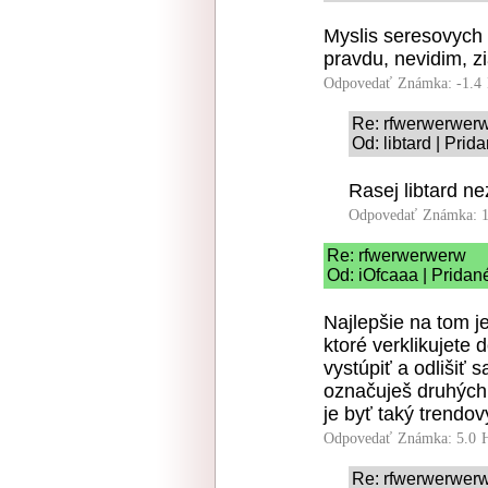
Myslis seresovych 
pravdu, nevidim, 
Odpovedať
Známka: -1.4
Re: rfwerwerwer
Od: libtard | Pri
Rasej libtard ne
Odpovedať
Známka: 1
Re: rfwerwerwerw
Od: iOfcaaa | Pridan
Najlepšie na tom je
ktoré verklikujete 
vystúpiť a odlišiť s
označuješ druhých.
je byť taký trendov
Odpovedať
Známka: 5.0
Re: rfwerwerwer