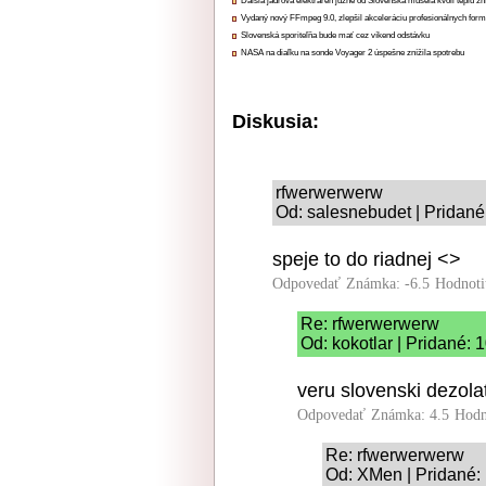
Ďalšia jadrová elektráreň južne od Slovenska musela kvôli teplu zn
Vydaný nový FFmpeg 9.0, zlepšil akceleráciu profesionálnych form
Slovenská sporiteľňa bude mať cez víkend odstávku
NASA na diaľku na sonde Voyager 2 úspešne znížila spotrebu
Diskusia:
rfwerwerwerw
Od: salesnebudet | Pridané
speje to do riadnej <>
Odpovedať
Známka: -6.5
Hodnoti
Re: rfwerwerwerw
Od: kokotlar | Pridané: 
veru slovenski dezola
Odpovedať
Známka: 4.5
Hodn
Re: rfwerwerwerw
Od: XMen | Pridané: