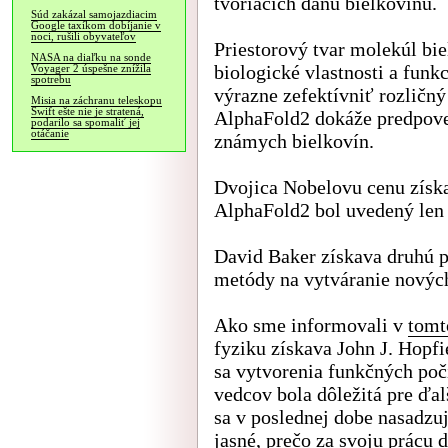
tvoriacich danú bielkovinu.
Súd zakázal samojazdiacim
Google taxíkom dobíjanie v
noci, rušili obyvateľov
Priestorový tvar molekúl bi
NASA na diaľku na sonde
biologické vlastnosti a fun
Voyager 2 úspešne znížila
spotrebu
výrazne zefektívniť rozličný
Misia na záchranu teleskopu
Swift ešte nie je stratená,
AlphaFold2 dokáže predpove
podarilo sa spomaliť jej
otáčanie
známych bielkovín.
Dvojica Nobelovu cenu získ
AlphaFold2 bol uvedený len 
David Baker získava druhú p
metódy na vytváranie nových
Ako sme informovali v
tomt
fyziku získava John J. Hopfi
sa vytvorenia funkčných poč
vedcov bola dôležitá pre ďal
sa v poslednej dobe nasadzuj
jasné, prečo za svoju prácu 