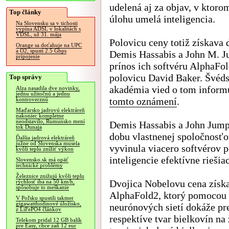
udelená aj za objav, v ktoro
Top články
úlohu umelá inteligencia.
Na Slovensku sa v tichosti
vypína ADSL v lokalitách s
VDSL, už 31. mája
Polovicu ceny totiž získava 
Orange sa doťahuje na UPC
a O2, spustí 2.5 Gbps
Demis Hassabis a John M. J
pripojenie
prínos ich softvéru AlphaFo
polovicu David Baker. Švéd
Top správy
akadémia vied o tom inform
Alza nasadila dve novinky,
jednu užitočnú a jednu
tomto oznámení
.
kontroverznú
Maďarsko jadrovú elektráreň
nakoniec kompletne
neodstavilo, Rumunsko mení
Demis Hassabis a John Jump
tok Dunaja
dobu vlastnenej spoločnosťou
Ďalšia jadrová elektráreň
južne od Slovenska musela
vyvinula viacero softvérov 
kvôli teplu znížiť výkon
inteligencie efektívne rieši
Slovensko.sk má opäť
technické problémy
Železnice znižujú kvôli teplu
Dvojica Nobelovu cena získa
rýchlosť iba na 50 km/h,
spôsobuje to meškanie
AlphaFold2, ktorý pomocou m
V Poľsku spustili takmer
gigawatthodinové úložisko,
neurónových sietí dokáže pr
z LiFePO4 článkov
respektíve tvar bielkovín na
Telekom pridal 12 GB balík
pre Easy, chce zaň 12 eur