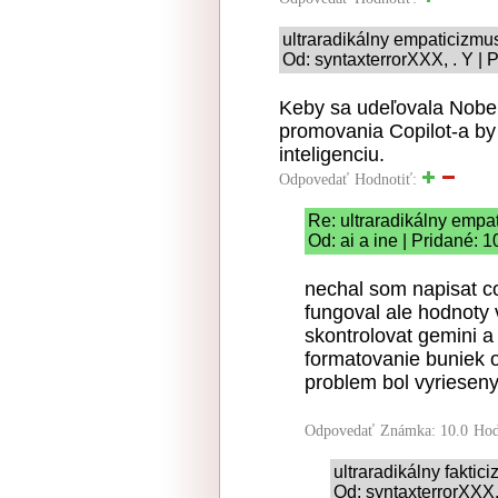
ultraradikálny empaticizmu
Od: syntaxterrorXXX, . Y | 
Keby sa udeľovala Nobel
promovania Copilot-a by
inteligenciu.
Odpovedať
Hodnotiť:
Re: ultraradikálny empa
Od: ai a ine | Pridané: 
nechal som napisat co
fungoval ale hodnoty 
skontrolovat gemini a
formatovanie buniek 
problem bol vyrieseny
Odpovedať
Známka: 10.0
Hod
ultraradikálny faktic
Od: syntaxterrorXXX,