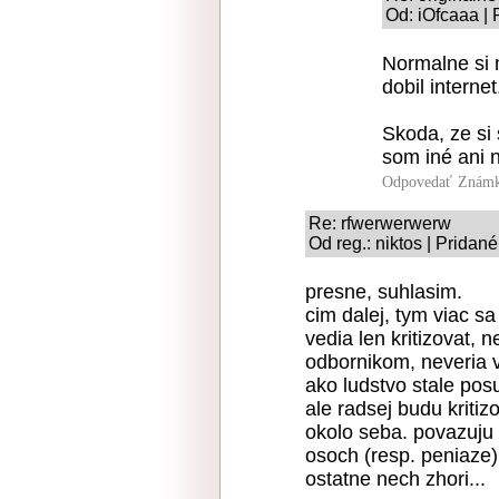
Od: iOfcaaa | 
Normalne si m
dobil internet
Skoda, ze si 
som iné ani n
Odpovedať
Známk
Re: rfwerwerwerw
Od reg.: niktos | Pridan
presne, suhlasim.
cim dalej, tym viac sa
vedia len kritizovat, 
odbornikom, neveria v
ako ludstvo stale pos
ale radsej budu kriti
okolo seba. povazuju
osoch (resp. peniaze)
ostatne nech zhori...