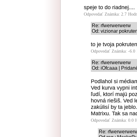
speje to do riadnej....
Odpovedať
Známka: 2.7
Hodn
Re: rfwerwerwerw
Od: vizionar pokrute
to je tvoja pokruten
Odpovedať
Známka: -6.0
Re: rfwerwerwerw
Od: iOfcaaa | Pridan
Podlahol si médiam
Ved kurva vypni in
ľudí, ktorí majü po
hovná riešiš. Ved 
zakúlisí by ta jeblo
Matrixu. Tak sa nad
Odpovedať
Známka: 0.0
Re: rfwerwerwer