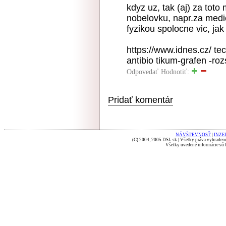
kdyz uz, tak (aj) za tot
nobelovku, napr.za medic
fyzikou spolocne vic, jak
https://www.idnes.cz/ te
antibio tikum-grafen -r
Odpovedať
Hodnotiť:
Pridať komentár
NÁVŠTEVNOSŤ
|
INZE
(C) 2004, 2005 DSL.sk | Všetky práva vyhradené
Všetky uvedené informácie sú b