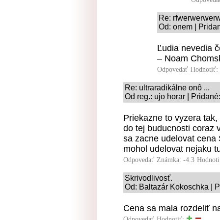
Re: rfwerwerwer
Od: onem | Prida
Ľudia nevedia čo
– Noam Choms
Odpovedať
Hodnotiť:
Re: ultraradikálne onô ...
Od reg.: ujo horar | Pridan
Priekazne to vyzera tak,
do tej buducnosti coraz v
sa zacne udelovat cena
mohol udelovat nejaku tu
Odpovedať
Známka: -4.3
Hodnoti
Skrivodlivosť.
Od: Baltazár Kokoschka | P
Cena sa mala rozdeliť na
Odpovedať
Hodnotiť: