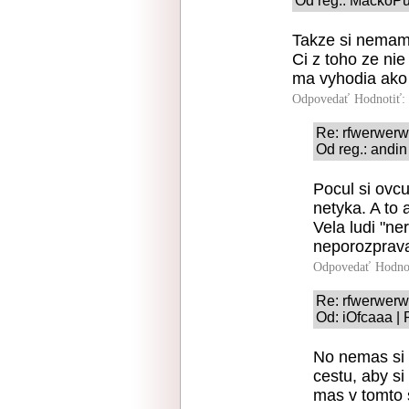
Od reg.: MackoPu
Takze si nemam 
Ci z toho ze ni
ma vyhodia ako
Odpovedať
Hodnotiť:
Re: rfwerwer
Od reg.: andin
Pocul si ovcu
netyka. A to 
Vela ludi "ne
neporozprav
Odpovedať
Hodno
Re: rfwerwer
Od: iOfcaaa | 
No nemas si r
cestu, aby s
mas v tomto 