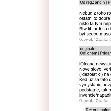
Od reg.: andin | 
Nebud z toho ro
ostatni to dobre
nikto ta tym nep
Btw libtardi su 
byt sedou maso
Odpovedať
Známka: 3
originalne
Od: onem | Prida
iOfcaaa nevystup
Nove slovo, verk
("dezolatik") na
Ked uz sa tato 
vymyslanie novy
podstatne, tak 
invencie/napadit
Odpovedať
Známka: -
Re: originalne