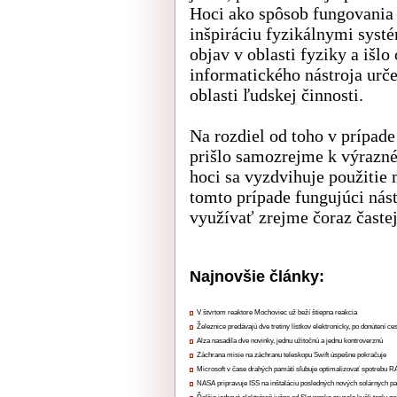
Hoci ako spôsob fungovania 
inšpiráciu fyzikálnymi systé
objav v oblasti fyziky a išl
informatického nástroja urč
oblasti ľudskej činnosti.
Na rozdiel od toho v prípad
prišlo samozrejme k výrazn
hoci sa vyzdvihuje použitie 
tomto prípade fungujúci ná
využívať zrejme čoraz častej
Najnovšie články:
V štvrtom reaktore Mochoviec už beží štiepna reakcia
Železnice predávajú dve tretiny lístkov elektronicky, po donútení ce
Alza nasadila dve novinky, jednu užitočnú a jednu kontroverznú
Záchrana misie na záchranu teleskopu Swift úspešne pokračuje
Microsoft v čase drahých pamätí sľubuje optimalizovať spotrebu
NASA pripravuje ISS na inštaláciu posledných nových solárnych p