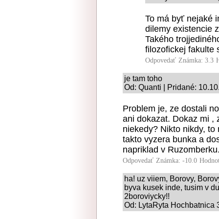
To má byť nejaké in
dilemy existencie 
Takého trojjediného
filozofickej fakult
Odpovedať
Známka: 3.3
je tam toho
Od: Quanti | Pridané: 10.1
Problem je, ze dostali n
ani dokazat. Dokaz mi , z
niekedy? Nikto nikdy, to 
takto vyzera bunka a dos
napriklad v Ruzomberku
Odpovedať
Známka: -10.0
Hodnot
ha! uz viiem, Borovy, Borovyc
byva kusek inde, tusim v d
2boroviycky!!
Od: LytaRyta Hochbatnica 3