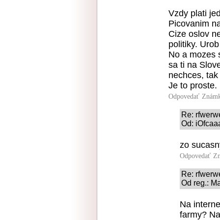
Vzdy plati je
Picovanim na
Cize oslov n
politiky. Uro
No a mozes s
sa ti na Slov
nechces, tak 
Je to proste.
Odpovedať
Známk
Re: rfwer
Od: iOfcaa
zo sucasn
Odpovedať
Zn
Re: rfwer
Od reg.: M
Na interne
farmy? Na