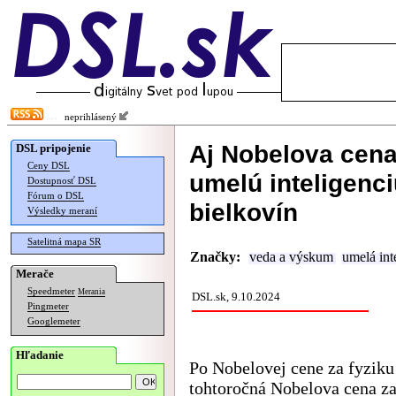
neprihlásený
Aj Nobelova cena
DSL pripojenie
Ceny DSL
umelú inteligenc
Dostupnosť DSL
Fórum o DSL
bielkovín
Výsledky meraní
Satelitná mapa SR
Značky:
veda a výskum
umelá int
Merače
Speedmeter
Merania
DSL.sk, 9.10.2024
Pingmeter
Googlemeter
Hľadanie
Po Nobelovej cene za fyziku 
tohtoročná Nobelova cena z