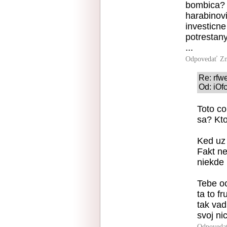
bombica? 
harabinovi
investicne
potrestan
...
Odpovedať
Zn
Re: rfw
Od: iOf
Toto co
sa? Kto
Ked uz 
Fakt ne
niekde 
Tebe oc
ta to fr
tak vad
svoj nic
Odpoveda