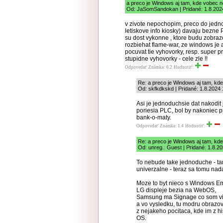
a preco je Windows aj tam, kde vobec 
Od: JaSomSandokan | Pridané: 1.8.202
v zivote nepochopim, preco do jedno
letiskove info kiosky) davaju bezne
su dost vykonne , ktore budu zobraz
rozbiehat flame-war, ze windows je 
pocuvat tie vyhovorky, resp. super 
stupidne vyhovorky - cele zle !!
Odpovedať
Známka: 6.2
Hodnotiť:
Re: a preco je Windows aj tam, kd
Od: skfkdkskd | Pridané: 1.8.2024 
Asi je jednoduchsie dat nakodit
poriesia PLC, bol by nakoniec 
bank-o-maty.
Odpovedať
Známka: 1.4
Hodnotiť:
Re: a preco je Windows aj tam, kd
Od: unreg.: Guest | Pridané: 1.8.2
To nebude take jednoduche - t
univerzalne - teraz sa tomu n
Moze to byt nieco s Windows 
LG displeje bezia na WebOS,
Samsung ma Signage co som vid
a vo vysledku, tu modru obrazov
z nejakeho pocitaca, kde im z 
OS.