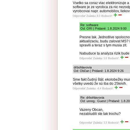
Vsetko sa coraz viac elektronizuje
software je ze vyrobca za nic nezod
vyrobcovai napr. automobilov, liekov
Odpovedať
Známka: 8.3
Hodnotiť:
Re: software
Od: ORI | Pridané: 1.8.2024 9:00
Presne tak. Jednotlive spolocnost
aktualizaciu, budu zalovat MS? Pr
spravili a teraz s tym musia zit.
Nabuduce ta analyza rizik bude 
Odpovedať
Známka: 5.0
Hodnotiť:
drbohlavovia
Od: Občan | Pridané: 1.8.2024 9:26
Sme fakt čudný štát. ekolobežky mus
všetky uvedú že sú iba do 25km/h.
Odpovedať
Známka: -6.4
Hodnotiť:
Re: drbohlavovia
Od: unreg.: Guest | Pridané: 1.8.2
Vazeny Obcan,
nezabludili ste tak trochu?
Odpovedať
Známka: 3.3
Hodnotiť: