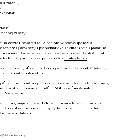
ali žalobu,
o jej
Akcionári
očnosť
romadnej žaloby.
júci sa verzie CrowdStrike Falcon pre Windows spôsobila
uté servery aj desktopy s problematickou aktualizáciou padali so
 a následne sa nevedeli úspešne nabootovať. Posledné zatiaľ
ho technickej príčine sme popisovali v
tomto článku
.
iu mal zachytiť ešte pred zverejnením tzv. Content Validator, v
nedetekoval problematické dáta.
ďalších žalôb od svojich zákazníkov. Aerolínie Delta Air Lines,
rominentného právnika podľa CNBC s cieľom dosiahnuť
 a Microsoftu.
tisíc letov, majú viac ako 176-tisíc požiaviek na vrátenie ceny
 celkovú škodu za stratené príjmy, kompenzácie a náhradné
0 miliónov dolárov.
stujúcich na takýto nákup