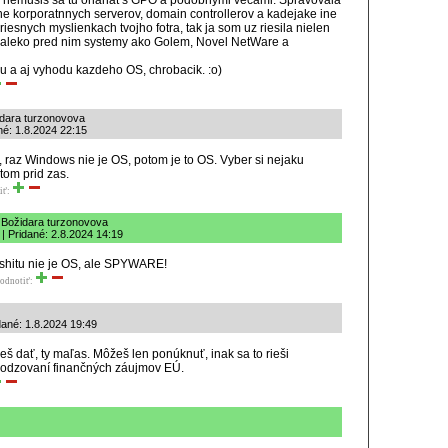
 a nemusis sa tu ohanat s GPO a podobnymi vecami. Spravovala
ane korporatnnych serverov, domain controllerov a kadejake ine
hriesnych myslienkach tvojho fotra, tak ja som uz riesila nielen
daleko pred nim systemy ako Golem, Novel NetWare a
 a aj vyhodu kazdeho OS, chrobacik. :o)
dara turzonovova
né: 1.8.2024 22:15
 raz Windows nie je OS, potom je to OS. Vyber si nejaku
tom prid zas.
iť:
 Božidara turzonovova
| Pridané: 2.8.2024 14:19
hitu nie je OS, ale SPYWARE!
odnotiť:
dané: 1.8.2024 19:49
 dať, ty maľas. Môžeš len ponúknuť, inak sa to rieši
kodzovaní finančných záujmov EÚ.