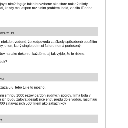
ojny s nim? fnguje tak blbuvzdorne ako stare nokie? nikdy
i, kazdy mal aspon raz s nim problem. hold, zlozita IT doba.
2024 21:19
 niekde uvedené, že zodpovedá za škody spôsobené použitím
 je ten, ktorý single point of failure nemá poriešený.
v na také riešenie, každému aj tak vyjde, že to riskne.
adok?
8:57
zazaluju, lebo tu je to mozno.
ru smrtou 1000 rezov pardon sudnych sporov. firma bola v
 ich budu zalovat desattisice entit, pojdu dole vodou. rast maju
300 z najvacsich 500 firiem ako zakaznikov
37