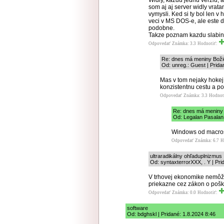
Widly, kazdu jednu verziu,
som aj aj server widly vrat
vymysli. Ked si ty bol len v 
veci v MS DOS-e, ale este 
podobne.
Takze poznam kazdu slabinu
Odpovedať
Známka: 3.3
Hodnotiť:
Re: dnes má meniny Boži
Od: unreg.: Guest | Prida
Mas v tom nejaky hokej,
konzistentnu cestu a po
Odpovedať
Známka: 3.3
Hodnot
Re: dnes má meniny
Od: Legalan Pasalan 
Windows od macros
Odpovedať
Známka: 6.7
H
ultraradikálny ohľaduplnizmus
Od: syntaxterrorXXX, . Y | Pri
V trhovej ekonomike nemôžeš
priekazne cez zákon o poš
Odpovedať
Známka: 0.0
Hodnotiť:
software
Od: bdghskl | Pridané: 1.8.2024 8:46