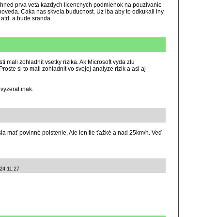
 a hned prva veta kazdych licencnych podmienok na pouzivanie
poveda. Caka nas skvela buducnost. Uz iba aby to odkukali iny
 atd. a bude sranda.
i mali zohladnit vsetky rizika. Ak Microsoft vyda zlu
oste si to mali zohladnit vo svojej analyze rizik a asi aj
vyzerat inak.
ia mať povinné poistenie. Ale len tie ťažké a nad 25km/h. Veď
024 11:27