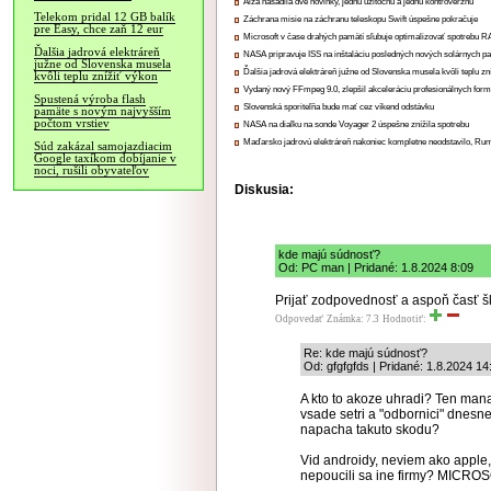
Alza nasadila dve novinky, jednu užitočnú a jednu kontroverznú
Telekom pridal 12 GB balík
Záchrana misie na záchranu teleskopu Swift úspešne pokračuje
pre Easy, chce zaň 12 eur
Microsoft v čase drahých pamätí sľubuje optimalizovať spotrebu
Ďalšia jadrová elektráreň
NASA pripravuje ISS na inštaláciu posledných nových solárnych p
južne od Slovenska musela
Ďalšia jadrová elektráreň južne od Slovenska musela kvôli teplu zn
kvôli teplu znížiť výkon
Vydaný nový FFmpeg 9.0, zlepšil akceleráciu profesionálnych form
Spustená výroba flash
Slovenská sporiteľňa bude mať cez víkend odstávku
pamäte s novým najvyšším
počtom vrstiev
NASA na diaľku na sonde Voyager 2 úspešne znížila spotrebu
Maďarsko jadrovú elektráreň nakoniec kompletne neodstavilo, Ru
Súd zakázal samojazdiacim
Google taxíkom dobíjanie v
noci, rušili obyvateľov
Diskusia:
kde majú súdnosť?
Od: PC man | Pridané: 1.8.2024 8:09
Prijať zodpovednosť a aspoň časť škô
Odpovedať
Známka: 7.3
Hodnotiť:
Re: kde majú súdnosť?
Od: gfgfgfds | Pridané: 1.8.2024 14
A kto to akoze uhradi? Ten manaze
vsade setri a "odbornici" dnesn
napacha takuto skodu?
Vid androidy, neviem ako apple
nepoucili sa ine firmy? MICROS