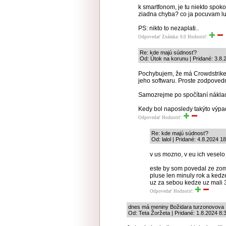
k smartfonom, je tu niekto spok
ziadna chyba? co ja pocuvam lud
PS: nikto to nezaplati..
Odpovedať
Známka: 0.0
Hodnotiť:
Re: kde majú súdnosť?
Od: Útok na korunu | Pridané: 3.8.
Pochybujem, že má Crowdstrike
jeho softwaru. Proste zodpovedný
Samozrejme po spočítaní náklado
Kedy bol naposledy takýto výp
Odpovedať
Hodnotiť:
Re: kde majú súdnosť?
Od: lalol | Pridané: 4.8.2024 1
v us mozno, v eu ich veselo 
este by som povedal ze zom
pluse len minuly rok a kedze
uz za sebou kedze uz mali 
Odpovedať
Hodnotiť:
dnes má meniny Božidara turzonovova
Od: Teta Žoržeta | Pridané: 1.8.2024 8: