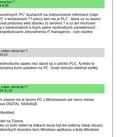
nema byt ?
4 9:35
ucelovych 'PC' sluziacich na zobrazovanie informacii (napr.
 PC s windowsom ?? preco tam nie je PLC - ktore uz su davno
ovat prislusnu web stranku zo servera ? a uz ani nechcem
aj v bankomatoch a inych uplne nevhodnych zariadeniach ...
prespekulovane zdovodnenia IT managerov - cize vlastne
e vobec nema byt ?
10:21
 jednoduchu appku nez starat sa o udrzbu PLC. Aj keby to
pripojeny kvoli updatom na PC. Snad nebudu obiehat vsetky
e vobec nema byt ?
024 11:22
am zrejme nie je bezne PC s Windowsom ale nieco menej
adava DIGITAL SIGNAGE.
Embedded,
el na Tizene,
ku co bolo vidiet na fotkach moze byt len externy vstup obrazu
historickych dovodov bezi Windows aplikacia a teda Windows