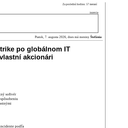
Za poslednú hodinu: 57 meraní
inzercia
Piatok, 7. augusta 2026, dnes má meniny
Štefánia
rike po globálnom IT
vlastní akcionári
ný softvér
i spôsobeniu
astnými
 incidente podľa