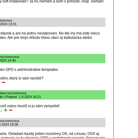
livy soft instalovali? Ja ho nemam a som v pohode, resp. nemam
zonovova
.2024 13:31
 otazok a ani na jednu neodpovies. No kto iny ma este nieco
es. Ale pre tvojo drbutu hlavu staci aj kalkulacka alebo
 turzonovova
.2024 14:40
ako GPO s administrative templates.
blém, ktorý si sám vyrobil?
dara turzonovova
lin | Pridané: 1.8.2024 16:21
ceš vojnu musíš si ju sám vymyslieť.
iť:
 turzonovova
8.2024 19:38
vela. Ovladam kazdy jeden rozsireny OS, od Linuxu, OSX aj