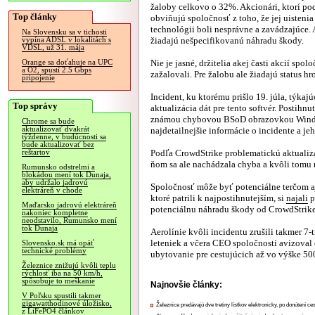
žaloby celkovo o 32%. Akcionári, ktorí pod
Top články
obviňujú spoločnosť z toho, že jej uistenia 
technológii boli nesprávne a zavádzajúce. 
Na Slovensku sa v tichosti
žiadajú nešpecifikovanú náhradu škody.
vypína ADSL v lokalitách s
VDSL, už 31. mája
Nie je jasné, držitelia akej časti akcií spol
Orange sa doťahuje na UPC
a O2, spustí 2.5 Gbps
zažalovali. Pre žalobu ale žiadajú status h
pripojenie
Incident, ku ktorému prišlo 19. júla, týka
Top správy
aktualizácia dát pre tento softvér. Postihn
známou chybovou BSoD obrazovkou Windows
Chrome sa bude
aktualizovať dvakrát
najdetailnejšie informácie o incidente a je
týždenne, v budúcnosti sa
bude aktualizovať bez
Podľa CrowdStrike problematickú aktualizác
reštartov
ňom sa ale nachádzala chyba a kvôli tomu 
Rumunsko odstrelmi a
blokádou mení tok Dunaja,
aby udržalo jadrovú
Spoločnosť môže byť potenciálne terčom aj 
elektráreň v chode
ktoré patrili k najpostihnutejším, si
najali
p
Maďarsko jadrovú elektráreň
potenciálnu náhradu škody od CrowdStrike
nakoniec kompletne
neodstavilo, Rumunsko mení
tok Dunaja
Aerolínie kvôli incidentu zrušili takmer 7-
leteniek a včera CEO spoločnosti avizoval
Slovensko.sk má opäť
technické problémy
ubytovanie pre cestujúcich až vo výške 50
Železnice znižujú kvôli teplu
rýchlosť iba na 50 km/h,
spôsobuje to meškanie
Najnovšie články:
V Poľsku spustili takmer
gigawatthodinové úložisko,
Železnice predávajú dve tretiny lístkov elektronicky, po donútení ce
z LiFePO4 článkov