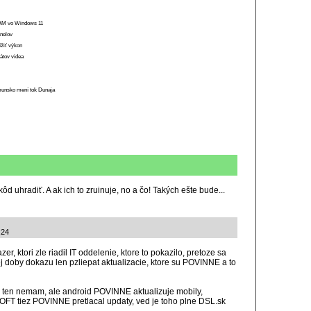
 RAM vo Windows 11
anelov
ížiť výkon
átov videa
munsko mení tok Dunaja
d uhradiť. A ak ich to zruinuje, no a čo! Takých ešte bude...
:24
r, ktori zle riadil IT oddelenie, ktore to pokazilo, pretoze sa
ej doby dokazu len pzliepat aktualizacie, ktore su POVINNE a to
, ten nemam, ale android POVINNE aktualizuje mobily,
OFT tiez POVINNE pretlacal updaty, ved je toho plne DSL.sk