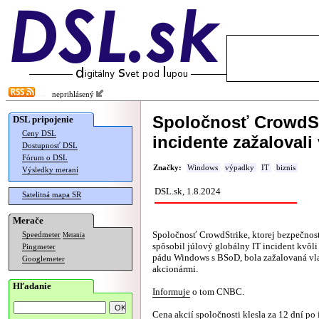
neprihlásený
Spoločnosť CrowdSt
DSL pripojenie
Ceny DSL
incidente zažalovali 
Dostupnosť DSL
Fórum o DSL
Značky:
Windows
výpadky
IT
biznis
Výsledky meraní
DSL.sk, 1.8.2024
Satelitná mapa SR
Merače
Spoločnosť CrowdStrike, ktorej bezpečnost
Speedmeter
Merania
spôsobil júlový globálny IT incident kvôl
Pingmeter
pádu Windows s BSoD, bola zažalovaná vl
Googlemeter
akcionármi.
Hľadanie
Informuje
o tom CNBC.
Cena akcií spoločnosti klesla za 12 dní po