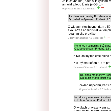
Je to chyba ludi, naco si taky ksod
ani widly, lebo to nie je OS. :o)
Odpovedať
Známka: 1.2
Hodnotiť:
Re: dnes má meniny Božidara tur
Od: WisdomSpeaker | Pridané: 1.8
O widlach vies hovno, dam ti 50
ako GPO s administrative templat
logaritmicke pravitko.
Odpovedať
Známka: -4.3
Hodnotiť:
Re: dnes má meniny Božidara
Od: sensei-san | Pridané: 1.8
> No kto iny ma este nieco 
Kto iný má riešenie, pre pro
Odpovedať
Známka: 8.5
Hodnotiť:
Re: dnes má meniny Boži
Od: putin-trump, hitler-sta
Základ úspechu, keď ch
Odpovedať
Známka: 6.7
Hodnot
Re: dnes má meniny Božidara
Od: Teta Žoržeta | Pridané: 1.
O widlach praveze viem az 