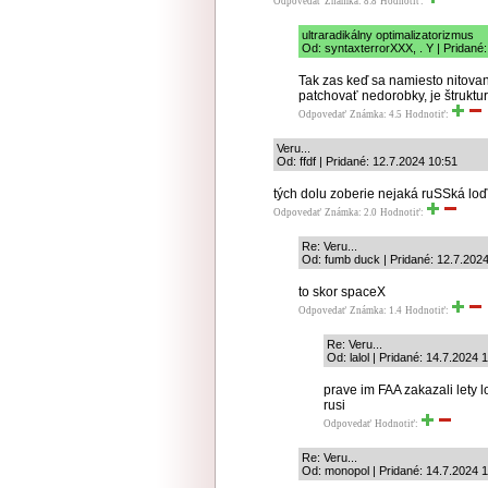
Odpovedať
Známka: 8.8
Hodnotiť:
ultraradikálny optimalizatorizmus
Od: syntaxterrorXXX, . Y | Pridané
Tak zas keď sa namiesto nitovan
patchovať nedorobky, je štruktu
Odpovedať
Známka: 4.5
Hodnotiť:
Veru...
Od: ffdf | Pridané: 12.7.2024 10:51
tých dolu zoberie nejaká ruSSká loď
Odpovedať
Známka: 2.0
Hodnotiť:
Re: Veru...
Od: fumb duck | Pridané: 12.7.2024
to skor spaceX
Odpovedať
Známka: 1.4
Hodnotiť:
Re: Veru...
Od: lalol | Pridané: 14.7.2024 
prave im FAA zakazali lety l
rusi
Odpovedať
Hodnotiť:
Re: Veru...
Od: monopol | Pridané: 14.7.2024 1