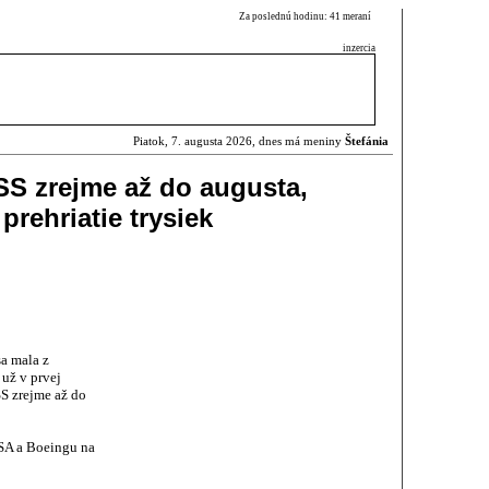
Za poslednú hodinu: 41 meraní
inzercia
Piatok, 7. augusta 2026, dnes má meniny
Štefánia
SS zrejme až do augusta,
rehriatie trysiek
sa mala z
 už v prvej
SS zrejme až do
ASA a Boeingu na