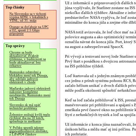
Už z informácií o pripravovaných ďalších t
Top články
júna vyplývalo, že Starliner zostane na IS
niekoľko ďalších týždňov. Aktuálne z info
Na Slovensku sa v tichosti
predstaviteľov NASA vyplýva, že loď zosta
vypína ADSL v lokalitách s
VDSL, už 31. mája
minimálne do konca júla a zrejme ešte dlhš
Orange sa doťahuje na UPC
a O2, spustí 2.5 Gbps
NASA totiž avizovala, že loď chce mať na
pripojenie
polovice augusta a ako optimistický termí
označila návrat do konca júla. Port, ktorý
Top správy
na august a zabezpečovaná SpaceX.
Chrome sa bude
aktualizovať dvakrát
Pri vývoji a testovaní novej lode Starline
týždenne, v budúcnosti sa
Prvý štart s posádkou s dvojicou astronauto
bude aktualizovať bez
na ISS približne týždeň.
reštartov
Rumunsko odstrelmi a
Loď štartovala už s jedným známym probl
blokádou mení tok Dunaja,
aby udržalo jadrovú
cez jednu z prírub systému pohonu RCS, Re
elektráreň v chode
začalo hélium unikať z dvoch ďalších prívo
Maďarsko jadrovú elektráreň
môže podľa okolností spôsobiť nefunkčnosť
nakoniec kompletne
neodstavilo, Rumunsko mení
tok Dunaja
Keď sa loď začala približovať k ISS, presta
manévrovanie pri približovaní a spájaní s
Slovensko.sk má opäť
technické problémy
zmeškala prvé časové okno na priblíženie 
štyri z nefunkčných trysiek a loď sa spojila 
Železnice znižujú kvôli teplu
rýchlosť iba na 50 km/h,
spôsobuje to meškanie
Už informácie z konca júna naznačovali, ž
V Poľsku spustili takmer
únikom hélia a môžu mať aj inú príčinu. P
gigawatthodinové úložisko,
ich prehriatie.
z LiFePO4 článkov