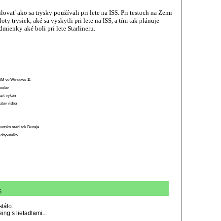
vať ako sa trysky používali pri lete na ISS. Pri testoch na Zemi
oty trysiek, aké sa vyskytli pri lete na ISS, a tím tak plánuje
dmienky aké boli pri lete Starlineru.
 RAM vo Windows 11
anelov
ížiť výkon
átov videa
munsko mení tok Dunaja
 obyvateľov
6
stálo.
g s lietadlami...