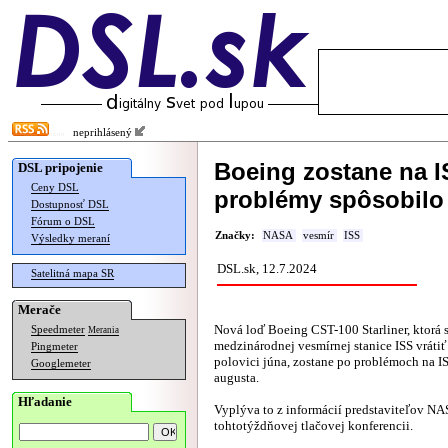
neprihlásený
Boeing zostane na I
DSL pripojenie
Ceny DSL
problémy spôsobilo p
Dostupnosť DSL
Fórum o DSL
Značky:
NASA
vesmír
ISS
Výsledky meraní
DSL.sk, 12.7.2024
Satelitná mapa SR
Merače
Nová loď Boeing CST-100 Starliner, ktorá 
Speedmeter
Merania
medzinárodnej vesmírnej stanice ISS vrátiť
Pingmeter
polovici júna, zostane po problémoch na I
Googlemeter
augusta.
Hľadanie
Vyplýva to z informácií predstaviteľov N
tohtotýždňovej tlačovej konferencii.