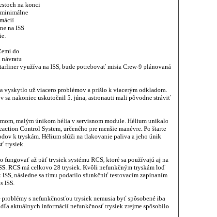
estoch na konci
S minimálne
rmácií
ne na ISS
ie.
 Zemi do
n návratu
 Starliner využíva na ISS, bude potrebovať misia Crew-9 plánovaná
r sa vyskytlo už viacero problémov a prišlo k viacerým odkladom.
v sa nakoniec uskutočnil 5. júna, astronauti mali pôvodne stráviť
émom, malým únikom hélia v servisnom module. Hélium unikalo
action Control System, určeného pre menšie manévre. Po štarte
dov k tryskám. Hélium slúži na tlakovanie paliva a jeho únik
 trysiek.
lo fungovať až päť trysiek systému RCS, ktoré sa používajú aj na
 ISS. RCS má celkovo 28 trysiek. Kvôli nefunkčným tryskám loď
k ISS, následne sa tímu podarilo sfunkčniť testovacím zapínaním
s ISS.
e problémy s nefunkčnosťou trysiek nemusia byť spôsobené iba
odľa aktuálnych informácií nefunkčnosť trysiek zrejme spôsobilo