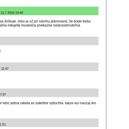
: 12.7.2024 19:40
ia šróbuje, lebo je už pri návrhu plánované, že bude treba
rálna integrita moskviča priekazne nedosiahnuteľná.
!
 11:47
17:07
ol lebo jedna raketa so satelitmi vybuchla. takze asi naozaj len
1:51