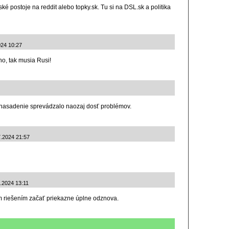
ské postoje na reddit alebo topky.sk. Tu si na DSL.sk a politika
024 10:27
no, tak musia Rusi!
é nasadenie sprevádzalo naozaj dosť problémov.
7.2024 21:57
7.2024 13:11
ím riešením začať priekazne úplne odznova.