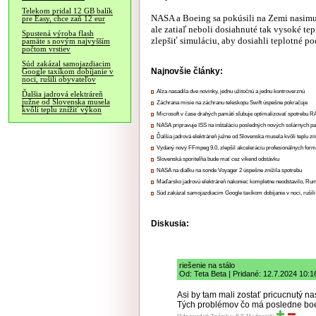
Telekom pridal 12 GB balík
NASA a Boeing sa pokúsili na Zemi nasimulo
pre Easy, chce zaň 12 eur
ale zatiaľ neboli dosiahnuté tak vysoké tepl
Spustená výroba flash
zlepšiť simuláciu, aby dosiahli teplotné po
pamäte s novým najvyšším
počtom vrstiev
Súd zakázal samojazdiacim
Najnovšie články:
Google taxíkom dobíjanie v
noci, rušili obyvateľov
Alza nasadila dve novinky, jednu užitočnú a jednu kontroverznú
Ďalšia jadrová elektráreň
južne od Slovenska musela
Záchrana misie na záchranu teleskopu Swift úspešne pokračuje
kvôli teplu znížiť výkon
Microsoft v čase drahých pamätí sľubuje optimalizovať spotrebu
NASA pripravuje ISS na inštaláciu posledných nových solárnych p
Ďalšia jadrová elektráreň južne od Slovenska musela kvôli teplu zn
Vydaný nový FFmpeg 9.0, zlepšil akceleráciu profesionálnych form
Slovenská sporiteľňa bude mať cez víkend odstávku
NASA na diaľku na sonde Voyager 2 úspešne znížila spotrebu
Maďarsko jadrovú elektráreň nakoniec kompletne neodstavilo, Ru
Súd zakázal samojazdiacim Google taxíkom dobíjanie v noci, rušili
Diskusia:
riešenie na stálo
Od: Teta Beta | Pridané: 12.7.2024 10:1
Asi by tam mali zostať pricucnutý na
Tých problémov čo má posledne boein