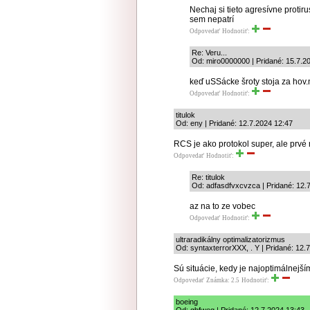
Nechaj si tieto agresívne protiru
sem nepatrí
Odpovedať
Hodnotiť:
Re: Veru...
Od: miro0000000 | Pridané: 15.7.2
keď uSSácke šroty stoja za hov.
Odpovedať
Hodnotiť:
titulok
Od: eny | Pridané: 12.7.2024 12:47
RCS je ako protokol super, ale prv
Odpovedať
Hodnotiť:
Re: titulok
Od: adfasdfvxcvzca | Pridané: 12.
az na to ze vobec
Odpovedať
Hodnotiť:
ultraradikálny optimalizatorizmus
Od: syntaxterrorXXX, . Y | Pridané: 12.
Sú situácie, kedy je najoptimálnejš
Odpovedať
Známka: 2.5
Hodnotiť:
boeing