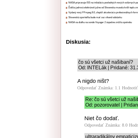
NASA pripravuje ISS na inštaláciu posledných nových solárnych p
Ďalšia jadrová elektráreň južne od Slovenska musela kvôli teplu zn
Vydaný nový FFmpeg 9.0, zlepšil akceleráciu profesionálnych form
Slovenská sporiteľňa bude mať cez víkend odstávku
NASA na diaľku na sonde Voyager 2 úspešne znížila spotrebu
Diskusia:
čo sú všetci už našibaní?
Od: INTELák | Pridané: 31.
A nigdo ništ?
Odpovedať
Známka: 1.1
Hodnoti
Re: čo sú všetci už naš
Od: pozorovatel | Prida
Niet čo dodať.
Odpovedať
Známka: 8.0
Hodn
ultraradikálny empatici