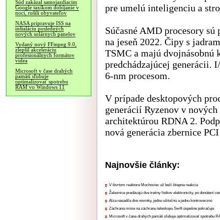
Súd zakázal samojazdiacim
pre umelú inteligenciu a str
Google taxíkom dobíjanie v
noci, rušili obyvateľov
NASA pripravuje ISS na
Súčasné AMD procesory sú po
inštaláciu posledných
nových solárnych panelov
na jeseň 2022. Čipy s jadr
Vydaný nový FFmpeg 9.0,
zlepšil akceleráciu
TSMC a majú dvojnásobnú ka
profesionálnych formátov
videa
predchádzajúcej generácii. I
Microsoft v čase drahých
6-nm procesom.
pamätí sľubuje
optimalizovať spotrebu
RAM vo Windows 11
V prípade desktopových proc
generácií Ryzenov v nových 
architektúrou RDNA 2. Podp
nová generácia zbernice PCI
Najnovšie články:
V štvrtom reaktore Mochoviec už beží štiepna reakcia
Železnice predávajú dve tretiny lístkov elektronicky, po donútení ce
Alza nasadila dve novinky, jednu užitočnú a jednu kontroverznú
Záchrana misie na záchranu teleskopu Swift úspešne pokračuje
Microsoft v čase drahých pamätí sľubuje optimalizovať spotrebu