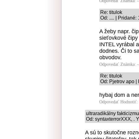
Odpovedať
Známka: -
Re: titulok
Od: .... | Pridané
A žeby napr. či
sieťovkové čipy 
INTEL vyrábal a
dodnes. Či to sa
obvodov.
Odpovedať
Známka: -
Re: titulok
Od: Pjetrov apo |
hybaj dom a ne
Odpovedať
Hodnotiť:
ultraradikálny fakticizm
Od: syntaxterrorXXX, . Y
A sú to skutočne roz