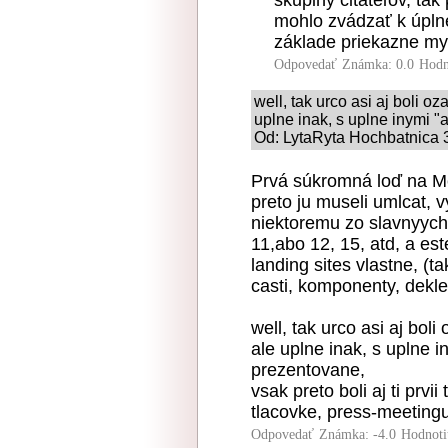
skupiny čitateľov, tak
mohlo zvádzať k úpl
základe priekazne my
Odpovedať
Známka: 0.0
Hodn
well, tak urco asi aj boli oz
uplne inak, s uplne inymi "
Od: LytaRyta Hochbatnica 3
Prvá súkromná loď na Me
preto ju museli umlcat, v
niektoremu zo slavnyych 
11,abo 12, 15, atd, a est
landing sites vlastne, (
casti, komponenty, dekle,
well, tak urco asi aj boli
ale uplne inak, s uplne in
prezentovane,
vsak preto boli aj ti prvi
tlacovke, press-meetingu,
Odpovedať
Známka: -4.0
Hodnoti