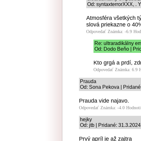
Od: syntaxterrorXXX, . Y
Atmosféra všetkých t
slová priekazne o 40
Odpovedať
Známka: -6.9
Hod
Re: ultraradikálny e
Od: Dodo Beňo | Pri
Kto grgá a prdí, zdr
Odpovedať
Známka: 6.9
Prauda
Od: Sona Pekova | Pridané
Prauda vide najavo.
Odpovedať
Známka: -4.0
Hodnoti
hejky
Od: jtb | Pridané: 31.3.202
Prvý apríl je až zajtra