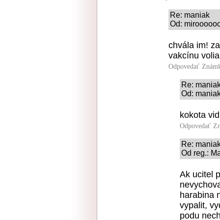
Re: maniak
Od: miroooooo
chvála im! za
vakcínu volia
Odpovedať
Známk
Re: mania
Od: maniak
kokota vid
Odpovedať
Zn
Re: mania
Od reg.: M
Ak ucitel 
nevychova 
harabina 
vypalit, v
podu nech 