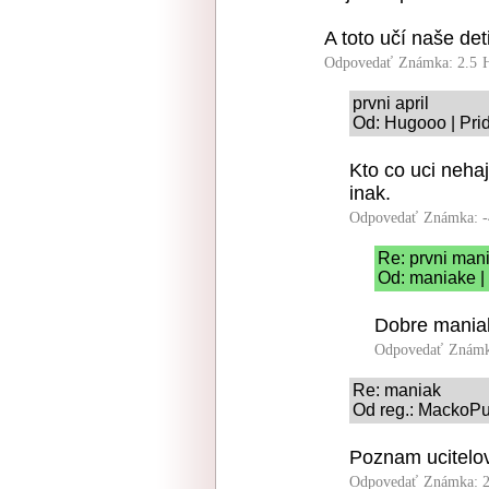
A toto učí naše det
Odpovedať
Známka: 2.5
prvni april
Od: Hugooo | Pri
Kto co uci nehaj
inak.
Odpovedať
Známka: -
Re: prvni man
Od: maniake |
Dobre mania
Odpovedať
Známk
Re: maniak
Od reg.: MackoPu1
Poznam ucitelov 
Odpovedať
Známka: 2