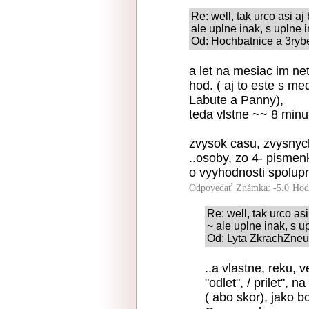
Re: well, tak urco asi aj
ale uplne inak, s uplne 
Od: Hochbatnice a 3rybe
a let na mesiac im net
hod. ( aj to este s m
Labute a Panny),
teda vlstne ~~ 8 minu
zvysok casu, zvysnych
..osoby, zo 4- pismen
o vyyhodnosti spolupra
Odpovedať
Známka: -5.0
Hod
Re: well, tak urco asi
~ ale uplne inak, s u
Od: Lyta ZkrachZneu
..a vlastne, reku, v
"odlet", / prilet", 
( abo skor), jako bo