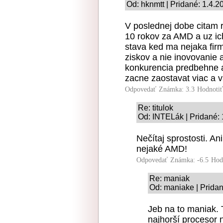
Od: hknmtt | Pridané: 1.4.2
V poslednej dobe citam r
10 rokov za AMD a uz ic
stava ked ma nejaka fir
ziskov a nie inovovanie
konkurencia predbehne a
zacne zaostavat viac a 
Odpovedať
Známka: 3.3
Hodnoti
Re: titulok
Od: INTELák | Pridané: 
Nečítaj sprostosti. An
nejaké AMD!
Odpovedať
Známka: -6.5
Hod
Re: maniak
Od: maniake | Pridan
Jeb na to maniak. T
najhorší procesor 