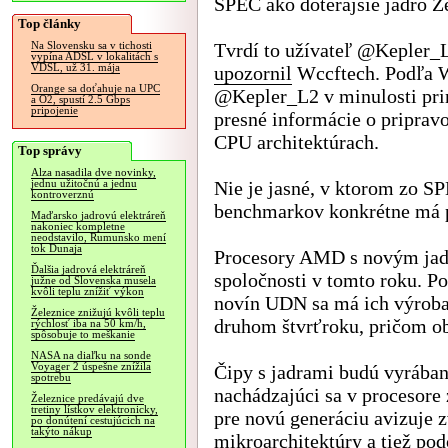
SPEC ako doterajšie jadro Z
Top články
Tvrdí to užívateľ @Kepler_
Na Slovensku sa v tichosti
vypína ADSL v lokalitách s
VDSL, už 31. mája
upozornil
Wccftech. Podľa 
Orange sa doťahuje na UPC
@Kepler_L2 v minulosti pri
a O2, spustí 2.5 Gbps
pripojenie
presné informácie o priprav
CPU architektúrach.
Top správy
Alza nasadila dve novinky,
Nie je jasné, v ktorom zo S
jednu užitočnú a jednu
kontroverznú
benchmarkov konkrétne má p
Maďarsko jadrovú elektráreň
nakoniec kompletne
neodstavilo, Rumunsko mení
tok Dunaja
Procesory AMD s novým jad
Ďalšia jadrová elektráreň
spoločnosti v tomto roku. P
južne od Slovenska musela
kvôli teplu znížiť výkon
novín UDN sa má ich výrob
Železnice znižujú kvôli teplu
druhom štvrťroku, pričom o
rýchlosť iba na 50 km/h,
spôsobuje to meškanie
NASA na diaľku na sonde
Voyager 2 úspešne znížila
Čipy s jadrami budú vyráb
spotrebu
nachádzajúci sa v proceso
Železnice predávajú dve
tretiny lístkov elektronicky,
pre novú generáciu avizuje 
po donútení cestujúcich na
takýto nákup
mikroarchitektúry a tiež po