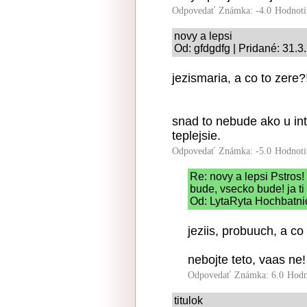
Odpovedať
Známka: -4.0
Hodnoti
novy a lepsi
Od: gfdgdfg | Pridané: 31.3
jezismaria, a co to zere?
snad to nebude ako u int
teplejsie.
Odpovedať
Známka: -5.0
Hodnoti
Re: novy a lepsi Pstros!
bude, vsecko bude! ja ti 
Od: LytaRyta Hochbatnic
jeziis, probuuch, a co
nebojte teto, vaas ne!
Odpovedať
Známka: 6.0
Hodn
titulok