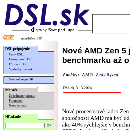
neprihlásený
Nové AMD Zen 5 j
DSL pripojenie
Ceny DSL
benchmarku až o 
Dostupnosť DSL
Fórum o DSL
Výsledky meraní
Značky:
AMD
Zen / Ryzen
Satelitná mapa SR
DSL.sk, 31.3.2024
Merače
Speedmeter
Merania
Pingmeter
Googlemeter
Nové procesorové jadro Zen
Hľadanie
spoločnosti AMD má byť úda
ako 40% rýchlejšie v bench