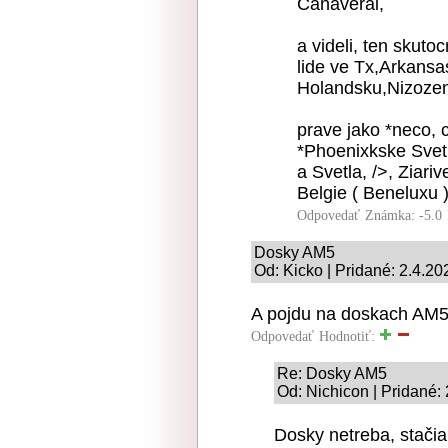
Canaveral,
a videli, ten skutocn
lide ve Tx,Arkansa
Holandsku,Nizozem
prave jako *neco, 
*Phoenixkske Svet
a Svetla, />, Ziariv
Belgie ( Beneluxu 
Odpovedať
Známka: -5.0
Dosky AM5
Od: Kicko | Pridané: 2.4.20
A pojdu na doskach AM5,
Odpovedať
Hodnotiť:
Re: Dosky AM5
Od: Nichicon | Pridané:
Dosky netreba, stačia