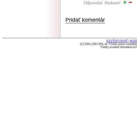
Odpovedať
Hodnotiť:
Pridať komentár
NÁVŠTEVNOSŤ
|
INZE
(C) 2004, 2005 DSL.sk | Všetky práva vyhradené
Všetky uvedené informácie sú b