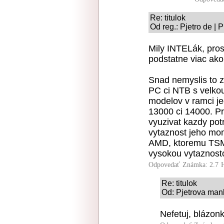
Re: titulok
Od reg.: Pjetro de | 
Mily INTELák, pros
podstatne viac ak
Snad nemyslis to z
PC ci NTB s velkou 
modelov v ramci je
13000 ci 14000. Pr
vyuzivat kazdy potr
vytaznost jeho mon
AMD, ktoremu TSM
vysokou vytaznost
Odpovedať
Známka: 2.7
Re: titulok
Od: Pjetrova mank
Nefetuj, blázonk