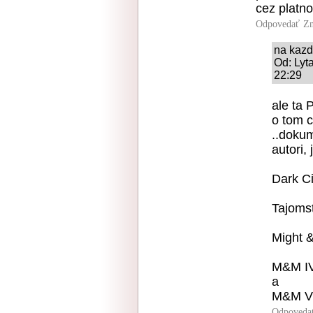
cez platn
Odpovedať
Zn
na kazd
Od: Lyt
22:29
ale ta 
o tom c
..dokum
autori,
Dark Ci
Tajomst
Might &
M&M IV
a
M&M V:
Odpoveda